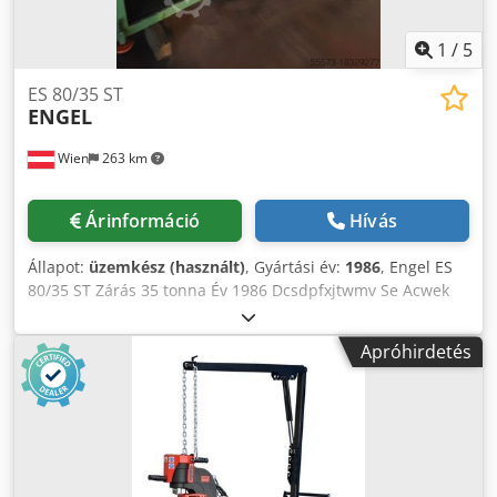
1
/
5
ES 80/35 ST
ENGEL
Wien
263 km
Árinformáció
Hívás
Állapot:
üzemkész (használt)
, Gyártási év:
1986
, Engel ES
80/35 ST Zárás 35 tonna Év 1986 Dcsdpfxjtwmv Se Acwek
Scrow 22mm EC 88
Apróhirdetés