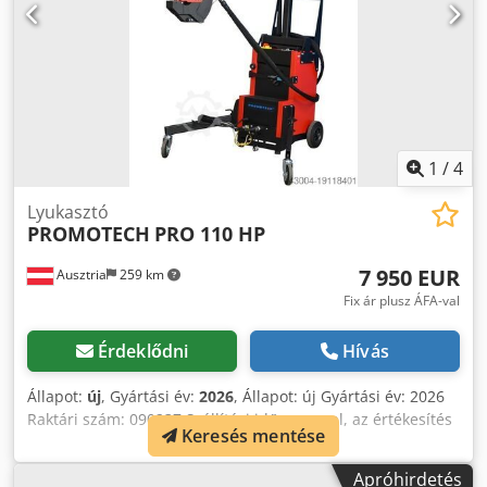
1
/
4
Lyukasztó
PROMOTECH
PRO 110 HP
7 950 EUR
Ausztria
259 km
Fix ár plusz ÁFA-val
Érdeklődni
Hívás
Állapot:
új
, Gyártási év:
2026
, Állapot: új Gyártási év: 2026
Raktári szám: 090237 Szállítási idő: azonnal, az értékesítés
Keresés mentése
fenntartva Eredeti ország: Lengyelország Ár: 7950 €
LízingdíJ: 153,44 € Raktáron: 1 db Lyukasztóerő: 47 tonna
Apróhirdetés