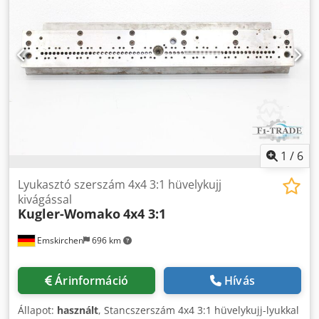
1
/
6
Lyukasztó szerszám 4x4 3:1 hüvelykujj
kivágással
Kugler-Womako
4x4 3:1
Emskirchen
696 km
Árinformáció
Hívás
Állapot:
használt
, Stancszerszám 4x4 3:1 hüvelykujj-lyukkal