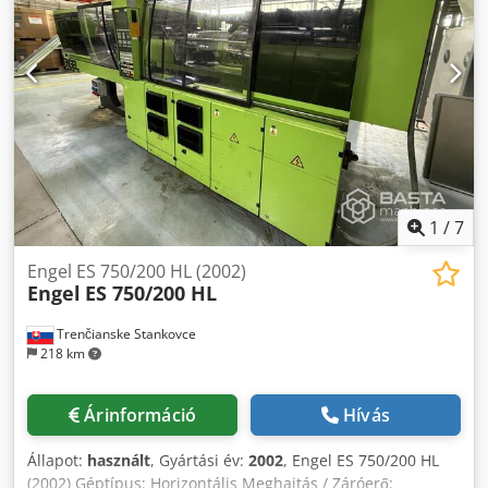
1
/
7
Engel ES 750/200 HL (2002)
Engel
ES 750/200 HL
Trenčianske Stankovce
218 km
Árinformáció
Hívás
Állapot:
használt
, Gyártási év:
2002
, Engel ES 750/200 HL
(2002) Géptípus: Horizontális Meghajtás / Záróerő: