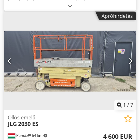
Hidraulikus Gyártó: ENGEL Modell: ES 750/200 HL Gyártási
év: 2002 Vezérlés: CC100 Záróerő: 2000 kN = 200 tonna A
Apróhirdetés
támasztórudak közötti távolság H = 533 mm A húzókarok
közötti távolság V = 457 mm Dcsdpfx Aozr U Hmscwsk A
gömb súlya kb. 340 g
1
/
7
Ollós emelő
JLG
2030 ES
4 600 EUR
Pomáz
64 km