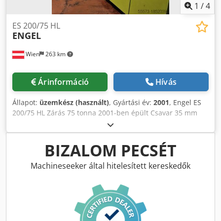
A gép pontos és részletes specifikációját megtalálja
1
/
4
weboldalunkon. Dcsdozp Hibspfx Acwsk
ES 200/75 HL
ENGEL
Wien
263 km
Árinformáció
Hívás
Állapot:
üzemkész (használt)
, Gyártási év:
2001
, Engel ES
200/75 HL Zárás 75 tonna 2001-ben épült Csavar 35 mm
Dcodpjvzhmijfx Acwsk
BIZALOM PECSÉT
Machineseeker által hitelesített kereskedők