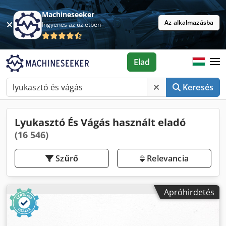
Machineseeker
Az alkalmazásba
Ingyenes az üzletben
Elad
Keresés
Lyukasztó És Vágás használt eladó
(16 546)
Szűrő
Relevancia
Apróhirdetés