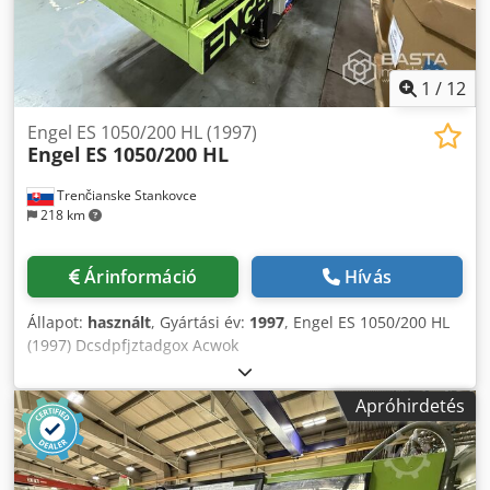
1
/
12
Engel ES 1050/200 HL (1997)
Engel
ES 1050/200 HL
Trenčianske Stankovce
218 km
Árinformáció
Hívás
Állapot:
használt
, Gyártási év:
1997
, Engel ES 1050/200 HL
(1997) Dcsdpfjztadgox Acwok
Apróhirdetés