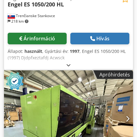
Engel
ES 1050/200 HL
Trenčianske Stankovce
218 km
Árinformáció
Hívás
Állapot:
használt
, Gyártási év:
1997
, Engel ES 1050/200 HL
(1997) Djdpfxeztafdj Acwsck
Apróhirdetés