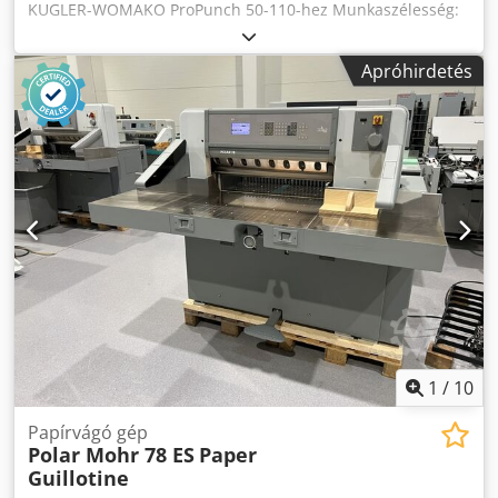
KUGLER-WOMAKO ProPunch 50-110-hez Munkaszélesség:
550 mm Djdpfx Acsx Rdc Rewsck Hüvelykujj lyuk átmérő: 20
mm Online videós bemutató WhatsAppon, MS Zoom-on
Apróhirdetés
vagy Telegramon keresztül Készleten
Emskirchen/Nürnberg – Azonnal elérhető – Tesztelhető
1
/
10
Papírvágó gép
Polar Mohr 78 ES
Paper
Guillotine