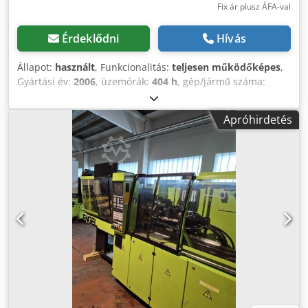
Fix ár plusz ÁFA-val
Érdeklődni
Hívás
Állapot:
használt
, Funkcionalitás:
teljesen működőképes
,
Gyártási év:
2006
, üzemórák:
404 h
, gép/jármű száma:
1200008798
, teherbírás:
227 kg
, emelési magasság:
810
mm
, platformhossz:
318 mm
, platform szélesség:
76 mm
,
Apróhirdetés
össztömeg:
2 030 kg
, saját tömeg:
2 030 kg
, szállítási
hossz:
230 mm
, szállítási szélesség:
76 mm
, szállítási
magasság:
220 mm
, építési magasság:
220 mm
, következő
vizsga (TÜV):
08/2026
, üzemanyagtípus:
elektromos
,
abroncs méret:
16x5
, gumiabroncs állapota:
90 százalék
,
meghajtás állapota:
90 százalék
, tengelytáv:
185 mm
, szín:
sárga
, Eladásra kínálunk bérbeadási gépparkkunkból egy 8
méter munkamagasságú rendszeresen karbantartott ollós
emelőgépet. A folyamatos és rendszeres
karbantartásoknak köszönhetően a gép kiváló műszaki
állapotban van. A gép vételára tartalmazza az ügyfél
nevére elkészített friss vizsgálati jegyzőkönyveket, valamint
az akkumulátorok állapotáról is pontos tájékoztatást adunk.