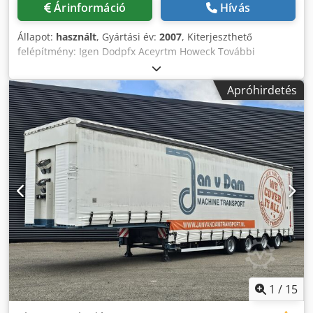
Árinformáció
Hívás
Támasztólábak: * 2 x 12 t támasztóorsó, 2 sebességes
hajtóművel Tengelyek: * 3 x 10 t légrugós tengelyegység,
Állapot:
használt
, Gyártási év:
2007
, Kiterjeszthető
SAF gyártmány, tárcsafékkel kb. 370 x 45 mm, ABS, 10 lyukú
felépítmény: Igen Dodpfx Aceyrtm Howeck További
közepesen középre helyezett ET120, a légrugózás teljes
információért forduljon Theo Lelie-hez.
emelési útja kb. 200 mm, ebből emelés kb. 140 mm,
süllyesztés kb. 60 mm, a légrugózás vezérlése kézi
Apróhirdetés
szabályzóval, megállító funkcióval Kormányzott tengely: *
3. tengely mint utánfutó kormányzott tengely, kézi és
automata tolatásgátlóval Emelhető tengely: * 1. tengely
automatikusan emelhető, opcionálisan a járművázon vagy
a világítási csatlakozó 12-es PIN-jén keresztül kapcsolható
Gumizás: * 6 db, 445/45R19,5, szabadon választott
márkából, 14.00X19,5 felniken, 10 lyukú ET120 Sárvédők: *
EU szabvány szerint, 1/4 PVC-sárvédő az első és hátsó
tengelyek kerekei előtt és mögött Pótkeréktartó: * Nincs
Fékrendszer: * Kétsoros fékrendszer EU előírás szerint,
EBS-sel, automatikus terhelésfüggő szabályozással Dcodpjy
Up S Sefx Acwok * Rugóerőtároló rögzítőfék 2 tengelyen,
elcserélhetetlen kuplungfejek fixen rögzítve az elülső
1
/
15
kereten, kapcsolóvezeték nélkül a vontatóhoz, Wabco
gyártmány Világítási berendezés: * EU szabvány szerint, 24