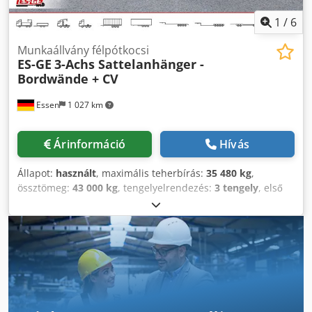
1
/
6
Munkaállvány félpótkocsi
ES-GE
3-Achs Sattelanhänger -
Bordwände + CV
Essen
1 027 km
Árinformáció
Hívás
Állapot:
használt
, maximális teherbírás:
35 480 kg
,
össztömeg:
43 000 kg
, tengelyelrendezés:
3 tengely
, első
forgalomba helyezés:
05/2026
, következő vizsga (TÜV):
05/2027
, Felszereltség:
ABS
, Részlet a felszereltségből:
Alváz: Kiváló minőségű acélprofilokból készült hegesztett
szerkezet, áthaladó profil keresztmerevítőkkel, nagy
pontterhelésre tervezve. Alsó védfal, szélessége kb. 700
mm, külső keret UNP profilból, súrlódólemezt kb. 8 mm
vastag, nyakmagasság elöl kb. 130 mm. Vonófej: 2
hüvelykes König-csap. Alvázvédő: Csavart kivitel, az EK