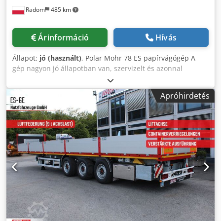
Radom
485 km
Árinformáció
Hívás
Állapot:
jó (használt)
, Polar Mohr 78 ES papírvágógép A
gép nagyon jó állapotban van, szervizelt és azonnal
használatra kész. Németországban gyártva. Műszaki
adatok: Vágási szélesség: 780 mm Rakatmagasság: 120 mm
Apróhirdetés
LCD kijelző Tápfeszültség: 400V Súly: 1400 kg Oldalasztalok
Króm asztalfelület Asztalvilágítás és optikai vágóvonal
Folyamatosan állítható nyomás További hátsó
asztalborítások Pót kés, vágópálcák, ütőblokk és
kezelőszerszámok. Dcodpfx Acszmu Nkowjk