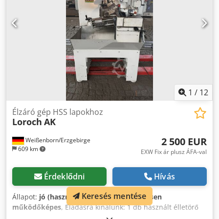
1
/
12
Élzáró gép HSS lapokhoz
Loroch
AK
2 500 EUR
Weißenborn/Erzgebirge
609 km
EXW Fix ár plusz ÁFA-val
Érdeklődni
Hívás
Keresés mentése
Állapot:
jó (használt)
, Funkcionalitás:
teljesen
működőképes
, Eladásra kínálunk: 1 db használt élletörő
gép HSS tárcsákhoz Gyártó: Loroch Típus: AK Tárcsaátmérő