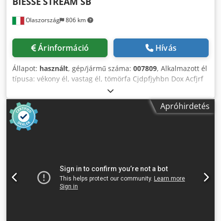
BIESSE
STREAM SB
Olaszország
806 km
Árinformáció
Hívás
Állapot:
használt
, gép/jármű száma:
007809
, Alkalmazott él
típusa: vékony él, vastag él, tömörfa Cjdpfjyhbn Dox Acfjrf
Ragasztórendszer: EVA, PUR Élzáró gép: 1. gép Max. panel
szélessége: 1200 mm Max. előtolási sebesség: 40 m/perc
Apróhirdetés
Munkaegységek, jobb oldal: 8 db. Munkaegységek, bal
oldal: 8 db.