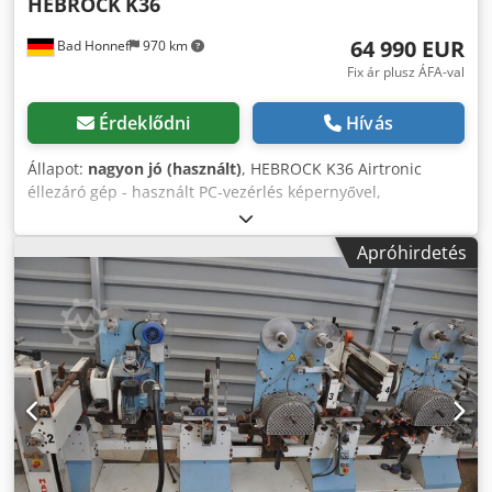
HEBROCK
K36
64 990 EUR
Bad Honnef
970 km
Fix ár plusz ÁFA-val
Érdeklődni
Hívás
Állapot:
nagyon jó (használt)
, HEBROCK K36 Airtronic
éllezáró gép - használt PC-vezérlés képernyővel,
érintőképernyő, swivel kezelőpanel, programtároló, a
nyomóhidak automatikus állítása, előtolás szállítólánccal,
Apróhirdetés
kihúzható munkadarab-tartó, motoros állítású bevezető
vonalzó, gyémánt előmaró egység szinkron és ellenirányú
vágással, gyorsfűtésű ragasztómedence, cserélhető
ragasztómedence, PUR ragasztó használatának lehetősége,
fezőfűrész HF-motorral, élmaró egység,
él-/sugár-/letörésmaró egység, pneumatikus maróegység
váltás, többfunkciós marószerszám, többfunkciós
sugárlehúzó kés, forgácsgyűjtő a sugárlehúzó késhez,
fúvóka a sugárlehúzó késnél, síklehúzó kés, fúvóka a
síklehúzó késnél, sarokkopírozó váltómotorral,
leválasztószer permetező berendezés, tisztítószer