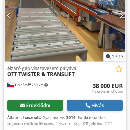
1
/
13
élzáró gép visszavezető pályával
OTT
TWISTER & TRANSLIFT
38 000 EUR
Holešov
280 km
Fix ár plusz ÁFA-val
Érdeklődni
Hívás
Állapot:
használt
, Gyártási év:
2014
, Funkcionalitás:
teljesen működőképes
, Felszereltség:
CE-jelölés
, OTT
TWISTER éllezáró gép Ez egy oldalas éllezáró gép, amely