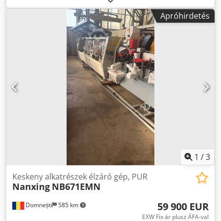
Apróhirdetés
1
/
3
Keskeny alkatrészek élzáró gép, PUR
Nanxing
NB671EMN
59 900 EUR
Domnești
585 km
EXW Fix ár plusz ÁFA-val