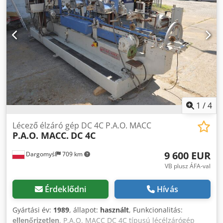
átmérője: 180 - 200 mm - gép méretei: 1700 mm x 800 mm
x 1800 mm - súly: 280 kg Crsdpfjytc E Uex Acfsf 2.
FÓLIAVÁGÓ GÉP MAKOR ST/100 ára: 1.200€ 3. SZALAGOS
SZÁLLÍTÓ MAKOR TEP 3000 ára: 700€
1
/
4
Lécező élzáró gép DC 4C P.A.O. MACC
P.A.O. MACC.
DC 4C
9 600 EUR
Dargomyśl
709 km
VB plusz ÁFA-val
Érdeklődni
Hívás
Gyártási év:
1989
, állapot:
használt
, Funkcionalitás:
ellenőrizetlen
, P.A.O. MACC DC 4C típusú lécélzárógép