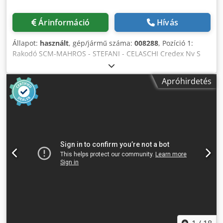
eltávolítására). Tartozékok és kiegészítők • PUR csomag:
cserélhető fejjel és tölcsérrel. Crodpfx Aszr Nkgjcfef OTT
Árinformáció
Hívás
TRANSLIFT szállítóberendezés Az eszköz az alkatrészek
automatikus kezelésére és az operátorhoz való
Állapot:
használt
, gép/jármű száma:
008288
, Pozíció 1:
visszajuttatására szolgál. • Manipulátor: egyoszlopos,
Rakodó SCM-MAHROS - STEFANI - CELASCHI Credex Nv S
vákuumos, maximális teherbírása 60 kg. • Mozgások:
Uopfx Acfef Pozíció 2: Kétoldalas élzáró gép SCM-MAHROS
0°/90°-os elforgatás és a visszatérő szíjra történő
- STEFANI - CELASCHI Pozíció 3: Laptfordító SCM-MAHROS -
továbbítás. • Visszatérő szállítószalag: 900 mm széles,
Apróhirdetés
STEFANI - CELASCHI Pozíció 4: Kétoldalas élzáró gép SCM-
hossza a géphez igazodik. • Alkatrész méretek: maximális
MAHROS - STEFANI - CELASCHI Pozíció 5: Lapfordító SCM-
hossz 3000 mm, maximális szélesség 1300 mm.
MAHROS - STEFANI - CELASCHI Pozíció 6: Középfűrész SCM-
MAHROS - STEFANI - CELASCHI Pozíció 7: Kirakodó SCM-
MAHROS - STEFANI - CELASCHI