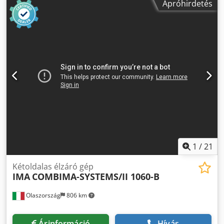
Apróhirdetés
RUNNER + EVOLUTION Cjdpfxjyqxx So Acfjrf
1
/
21
Kétoldalas élzáró gép
IMA
COMBIMA-SYSTEMS/II 1060-B
Olaszország
806 km
Árinformáció
Hívás