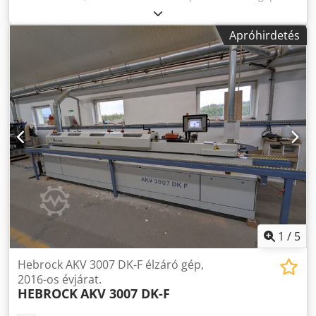
Codpfx Asytc Dkecfsrf
Apróhirdetés
1
/
5
Hebrock AKV 3007 DK-F élzáró gép,
2016-os évjárat.
HEBROCK
AKV 3007 DK-F