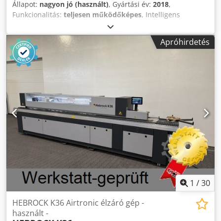
Állapot:
nagyon jó (használt)
, Gyártási év:
2018
,
Funkcionalitás:
teljesen működőképes
, Intelligens
érintéses numerikus vezérlés Sintra HD szoftverrel
Panelmagasság mm 10 – 60 Tömör 22 mm PVC/ABS 3 mm
Apróhirdetés
Akár 25 m/perc előtolási sebesség A munkamagasság
elektronikusan állítható a C.N. által. C.N. által motoros és
elektronikusan állítható paneltartó vezető Anti-adhézív
csoport Egyenirányító csoport 2 elektronikusan állítható
motorral, C.N. gyártmány. 1 pozíciós orsótartó lemez
Ragasztóegység EVA olvadékragasztóhoz ragasztóedénnyel
Végvágó egység 2 motorral és dinamikus szívórendszerrel,
amely minden mozdulatban követi a pengéket. Eltolt
vágó/kanyarodás csoport 2 motorral, elektronikusan
állítható a C.N. által. Credewlbxlepfx Acfsf Tapadásgátló
csoport Lekerekítő egység 2 multifunkcionális motorral
(sarokalapozó + lekerekítő) Elektronikusan állítható
élkaparó csoport C.N.-től. Ragasztókaparó csoport „SP-501”
kefecsoport Automatikus darabvisszahordó rendszer
1
/
30
Winner 4A hídkirakodással
HEBROCK K36 Airtronic élzáró gép -
használt -