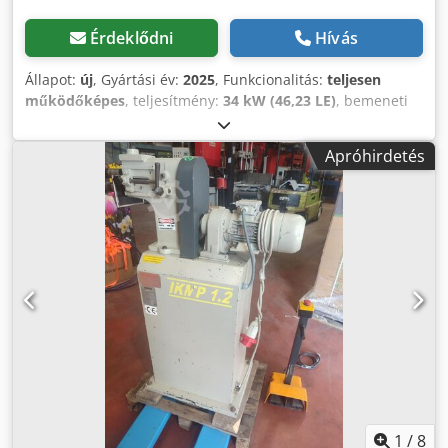
Érdeklődni
Hívás
Állapot:
új
, Gyártási év:
2025
, Funkcionalitás:
teljesen
működőképes
, teljesítmény:
34 kW (46,23 LE)
, bemeneti
feszültség:
380 V
, Felszereltség:
dokumentáció /
kézikönyv
, Felső leszorítórúd Az alumínium nyomórúd
Apróhirdetés
kiváló merevséget és hosszú élettartamot biztosít. A
kompaktan elhelyezett gumigörgők a munkadarabokat úgy
préselik meg, hogy azok elmozdulás nélkül szállíthatók
legyenek. Panel szállítószalag A hőkezelt, hosszú félköríves
vezetősín tökéletes illeszkedést biztosít a szállítószalaggal,
holtjáték nélkül. A szállítószalag a géptesthez van rögzítve,
hogy nagyobb, akár 600 mm szélességű munkadarabok is
stabilan mozgathatók legyenek. Keskeny darab dolgozó
csomag Cedpfxjy Rlbno Acforf Keskeny munkadarabok
adagolására szolgáló egység, mely biztosítja, hogy a
legkisebb él szélessége 40 mm legyen. Előmaró egység Két
darab gyémánt előmaró, 43 mm magasságban. Két
pneumatika vezérlésű motor (2 x 3,7 kW), szakaszos
élmarás a panel élén. Panel előmelegítő egység x2
1
/
8