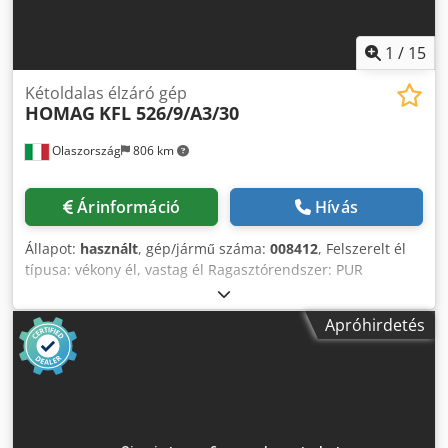
1
/
15
Kétoldalas élzáró gép
HOMAG
KFL 526/9/A3/30
Olaszország
806 km
Árinformáció
Hívás
Állapot:
használt
, gép/jármű száma:
008412
, Felszerelt él
típusa: vékony él, vastag él Ragasztórendszer: PUR
Crodoyilxmspfx Acfsf Multifunkciós egység: igen Éllécező
gép: 1. és 2. gép Maximális előtolási sebesség: 40 m/perc
Apróhirdetés
Munkagregátok, jobb oldal: 11 db Munkagregátok, bal
oldal: 11 db