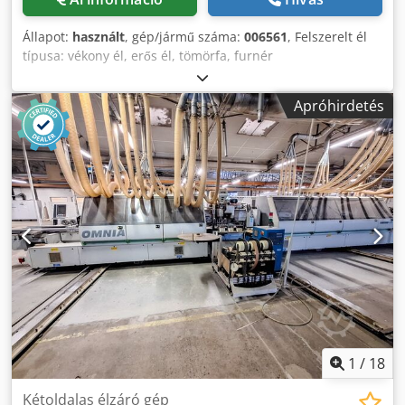
Állapot:
használt
, gép/jármű száma:
006561
, Felszerelt él
típusa: vékony él, erős él, tömörfa, furnér
Ragasztórendszer: EVA Élzáró gép: 1. és 2. gép Maximális
panel szélesség: 2800 mm Maximális előtolási sebesség: 40
Apróhirdetés
m/perc Munkaegységek, jobb oldal: 11 db Csdpfx
Asyzplfjcfjrf Munkaegységek, bal oldal: 11 db
1
/
18
Kétoldalas élzáró gép