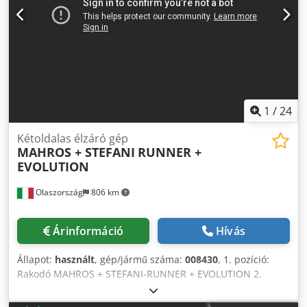
1
/
24
Kétoldalas élzáró gép
MAHROS + STEFANI
RUNNER +
EVOLUTION
Olaszország
806 km
Árinformáció
Hívás
Állapot:
használt
, gép/jármű száma:
008430
, 1. pozíció:
Rakodó MAHROS + STEFANI-RUNNER + EVOLUTION 2.
pozíció: Kétoldalas élzárógép MAHROS + STEFANI-RUNNER
+ EVOLUTION 3. pozíció: Kirakodó MAHROS + STEFANI-