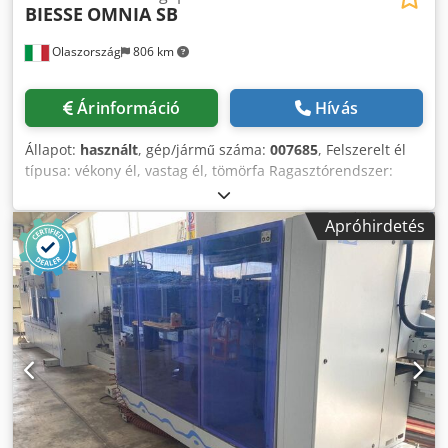
BIESSE
OMNIA SB
Olaszország
806 km
Árinformáció
Hívás
Állapot:
használt
, gép/jármű száma:
007685
, Felszerelt él
típusa: vékony él, vastag él, tömörfa Ragasztórendszer:
PUR Credpfey Nkqfox Acfof Multifunkciós egység: igen
Éllemezőgép: 1-es és 2-es gép Panel maximális szélessége:
Apróhirdetés
3200 mm Munkafejek, jobb oldal: 15 db Munkafejek, bal
oldal: 15 db