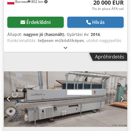
20 000 EUR
Borowo
802 km
Fix ár plusz ÁFA-val
Érdeklődni
Hívás
Állapot:
nagyon jó (használt)
, Gyártási év:
2016
,
Funkcionalitás:
teljesen működőképes
, utolsó nagyjavítás
éve:
2025
, Eladó egy használt, professzionális Hebrock AKV
3007 DK-F élzárógép 2016-os gyártásból, extra
Apróhirdetés
felszereltséggel (alább részletezve). Első tulajdonostól.
Tavaly felújítva (szíj és hajtógörgők cseréje, ragasztótartály
felújítása). A gép napi egy műszakban dolgozott, hétfőtől
péntekig, napi 8 órában. Az élzárógép hatékonyan
alkalmas bútoralkatrészek PVC, ABS, melamin és furnér
élfóliával történő élzárására. Nagyra értékelt modell a
kiváló megmunkálási minőség, a masszív felépítés,
valamint a folyamatos üzem lehetősége miatt. Ár: 85.000
PLN + ÁFA Nagyon jó állapot – teljesen működőképes,
rendszeresen karbantartott, azonnal üzemkész, további
beruházás nélkül. 23% ÁFA-s számla. Azonnal elvihető. A
gép előzetes egyeztetés után Borówban (83-332)