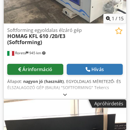
1
/
15
Softforming egyoldalas élzáró gép
HOMAG
KFL 610 /20/E3
(Softforming)
Roreto
945 km
Árinformáció
Hívás
Állapot:
nagyon jó (használt)
, EGYOLDALAS MÉRETEZŐ- ÉS
ÉLSZALAGOZÓ GÉP (BALRA) "SOFTFORMING" Tekercs
anyaga (élek) Vastagság (min/max) mm 0.4 / 3
Panelvastagság (min/max) mm 8 / 60 Vezérlés /szoftver PC
Apróhirdetés
22 / WoodCommander Előfutási sebesség (állítható) m/min
10 - 40 Az aggregátumtartó oldalirányú beállítása
manuálisan mm 30 - 80 FORMÁTUMFELDOLGOZÁS:
Permetező berendezés (folyékony tapadásmentes