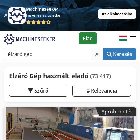
Machineseeker
Az alkalmazásba
Ingyenes az üzletben
Elad
Keresés
Élzáró Gép használt eladó
(73 417)
Szűrő
Relevancia
Apróhirdetés