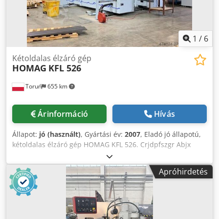
egység 1856 be- és kifutó területhez Polírozó egység 1940
él tisztításához és fényezéshez
1
/
6
Kétoldalas élzáró gép
HOMAG
KFL 526
Toruń
655 km
Árinformáció
Hívás
Állapot:
jó (használt)
, Gyártási év:
2007
, Eladó jó állapotú,
kétoldalas élzáró gép HOMAG KFL 526. Crjdpfszgr Abjx
Acfef
Apróhirdetés