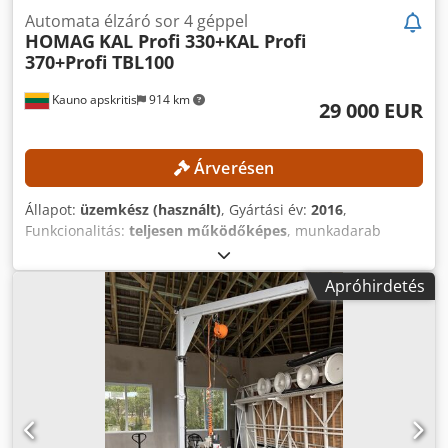
Automata élzáró sor 4 géppel
HOMAG
KAL Profi 330+KAL Profi
370+Profi TBL100
Kauno apskritis
914 km
29 000 EUR
Árverésen
Állapot:
üzemkész (használt)
, Gyártási év:
2016
,
Funkcionalitás:
teljesen működőképes
, munkadarab
magasság (max.):
60 mm
, henger átmérője:
830 mm
, A
szétszerelés a 35. naptárhétre van tervezve. Addig a vevő
Apróhirdetés
megtekintheti a berendezést a litvániai üzemben,
miközben az folyamatosan működik. Teljesen automatikus
éllezáró vonal, a következő gépekkel: HOMAG PROFI
KAL330/9/A3/WZ (gyártási év: 2013) Cedoztazfopfx Acfjrf
HOMAG PROFI KAL370/8/A3/WZ (gyártási év: 2016) HOMAG
PROFI TBL100/20/30/F adagolóasztal (gyártási év: 2013)
HOMAG POWER TWL410/25/LQ keresztirányú
szállítórendszer (gyártási év: 2016) MŰSZAKI ADATOK