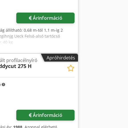
Kérjen több képet
Árinformáció
 állítható: 0,68 m-től 1,1 m-ig 2
gihnjg Ueck Felső-alsó tartócső
: 40 kg
Apróhirdetés
t profilacélnyíró
ddycut 275 H
m
Árinformáció
tási év:
1988
, Azonnal elérhető