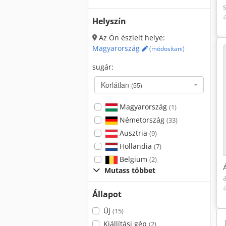
Helyszín
Az Ön észlelt helye:
Magyarország
(módosítani)
sugár:
Korlátlan
(55)
Magyarország
(1)
Németország
(33)
Ausztria
(9)
Hollandia
(7)
Belgium
(2)
Mutass többet
Állapot
Új
(15)
Kiállítási gép
(2)