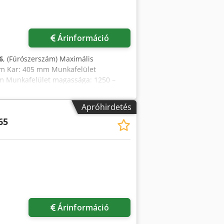
Árinformáció
6
, (Fúrószerszám) Maximális
mm Kar: 405 mm Munkafelület
m Munkafelület magassága: 1250 –
sa (45°): 80 x 8 mm Dcedpfx Agszmh
 x 25 mm; 600 x 15 mm Kés hossza: 610
Apróhirdetés
Anyagtapadás kikaparázása: 13 mm
65
mm Motor teljesítménye: 11 kW
g: 2030 mm Szélesség: 770 mm
Árinformáció