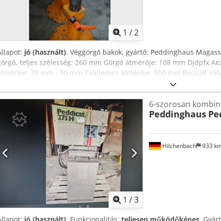
1
/
2
Állapot:
jó (használt)
, Véggörgő bakok, gyártó: Peddinghaus Magasság
görgő, teljes szélesség: 260 mm Görgő átmérője: 108 mm Djdpfx Aez
átmérője: 70 mm - 90 mm Talplemez átmérője: 500 mm Becsült súly
6-szorosan kombinál
Peddinghaus
Pe
Hilchenbach
933 k
1
/
3
Állapot:
jó (használt)
, Funkcionalitás:
teljesen működőképes
, Gyár