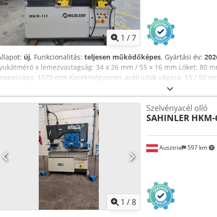
1
/
7
Állapot:
új
, Funkcionalitás:
teljesen működőképes
, Gyártási év:
202
lyukátmérő x lemezvastagság: 34 x 26 mm / 55 x 16 mm Löket: 80 
magassága: 1070 mm Kerek/négyzetes acélrudak vágása: 55 / 50 m
1160 mm Profilacél vágása (90°): 160 x 160 x 16 mm Profilacél vágá
Duo Ujk Munkafelület magassága: 1190 mm Lapos acél vágása: 380
Szelvényacél olló
mm Sarkos vágás: 120 x 12 mm Munkafelület magassága: 905 mm 
SAHINLER
HKM-
Szélesség: 60 mm Mélység: 100 mm Munkafelület magassága: 940 
Stancolóerő (vagy: nyomóerő): 115 t Hosszúság: 2045 mm Magassá
Munkafelület magassága: 1070 mm Súly: 3150 kg
Ausztria
597 km
1
/
8