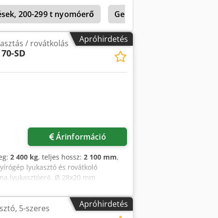
entő berendezéssel Szögacél-vágó olló
rések, 200-299 t nyomóerő
Geka
Geka Multicrop
kivágó Lyukasztó Laposvas hajlító
tköző 1000 mm, elektromos
s hajtás 2 lábpedál Használati útmutató
Apróhirdetés
ukasztás / rovátkolás
 70-SD
Árinformáció
eg:
2 400 kg
, teljes hossz:
2 100 mm
,
-nyírógép lyukasztó és rovátkoló
onna lyukasztóerő, Ø 28x20 mm
sztóasztal megállókkal, nyírási
tek 1300x2100x1800 mm, kb. 2400 kg.
Apróhirdetés
asztó, 5-szeres