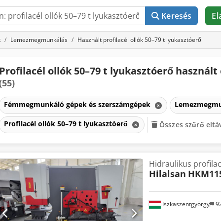
Keresés
El
k
Lemezmegmunkálás
Használt profilacél ollók 50–79 t lyukasztóerő
Profilacél ollók 50–79 t lyukasztóerő használt
(55)
Fémmegmunkáló gépek és szerszámgépek
Lemezmegmu
Profilacél ollók 50–79 t lyukasztóerő
Összes szűrő eltá
Hidraulikus profilac
Hilalsan
HKM11
Iszkaszentgyörgy
9