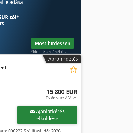
li eladása
EUR-tól
*
re
Most hirdessen
*hirdetésenként/hónap
Apróhirdetés
 50
15 800 EUR
Fix ár plusz ÁFA-val
Kérjen több képet
Ajánlatkérés
elküldése
zám: 090222 Szállítási idő: 2026