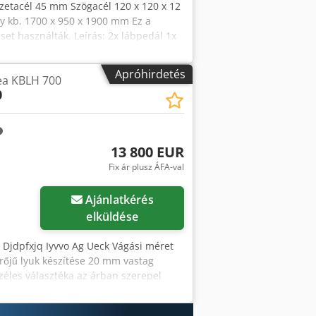
zetacél 45 mm Szögacél 120 x 120 x 12
ny kb. 1700 x 950 x 1900 mm Ez a
set használták. Leírás: 2x lábpedál 1x
yúlás 305 mm Dcedpey Hxq Isfx Ag Ujk
astagság (max.) Ø 26 x 20 mm
Apróhirdetés
bea KBLH 700
m Szögacél 45° (1 ág) 70 x 70 x 10
0
 mm Négyzet 45 mm Anyagvastagság 10
Hálózati feszültség 400 V 50 Hz
13 800 EUR
Fix ár plusz ÁFA-val
Ajánlatkérés
elküldése
 Djdpfxjq Iyvvo Ag Ueck Vágási méret
rőjű lyuk készítése 20 mm vastag
zéles választéka az árban szerepel