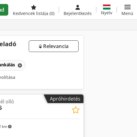
ad
Nyelv
Kedvencek listája
(0)
Bejelentkezés
Menü
 eladó
Relevancia
nkálás
volítása
Apróhirdetés
él olló
5
2 km