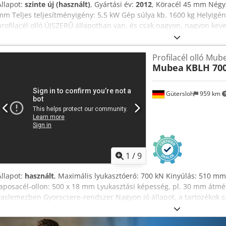
Állapot:
szinte új (használt)
, Gyártási év:
2012
, Köracél 45 mm Négy
mm Teljes teljesítményigény: 5,5 kW Gép súlya kb. 1600 kg Helyigé
profilacél olló ÚJSZERŰ állapotban van, és csak nagyon, nagyon keve
ütköző kapcsolóval JELLEMZŐ LEÍRÁS / ÉRTÉK Lyukasztóerő 65 t Kin
Löket 55 mm Löketek száma percenként (20 mm lökettel) 25 Lemezv
Profilacél olló Mu
Munkamagasság 900 mm Vágási teljesítmény 375 x 15 mm 300 x 20 m
Mubea
KBLH 70
mm Szögacél 90° 120 x 120 x 12 mm Penge hossza 380 mm Kör 45
mm Szélesség 1.700 mm Mélység 950 mm Motor teljesítmény 5,5 kW 
Magasság 1.880 mm Súly 1.600 kg
Gütersloh
959 km
1
/
9
Állapot:
használt
, Maximális lyukasztóerő: 700 kN Kinyúlás: 510 mm
laposacél-ollon: 500 x 18 mm Lyukasztási képesség, pl. 30 mm átmé
vaslemezben Gyorscsere-rendszer Nagyon jó állapot, a tartozékok s
Súly: 3000 kg