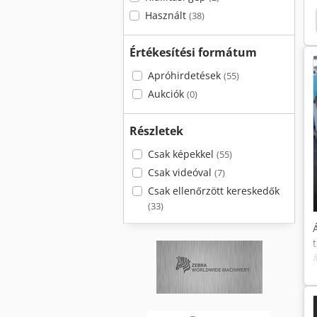
Használt
(38)
nior
Mubea
Geka Hydracrop
Hydracrop
Értékesítési formátum
Apróhirdetések
(55)
Aukciók
(0)
Részletek
Csak képekkel
(55)
Csak videóval
(7)
Csak ellenőrzött kereskedők
(33)