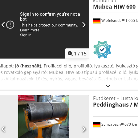
kombinált
Mubea
HIW 600
Wiefelstede
1 055 
1
/
15
Állapot:
jó (használt)
, Profilacél olló, profilolló, lyukasztó, lyukasztó
és rovátkoló gép Gyártó: Mubea, HIW 600 típusú profilacél olló, lyu
és -Alkalmazások: Lökés, nyírás, vágás, bevágás. Dcsdpetxkn Usfx A
Kiegészítők: beleértve a lyukasztószerszámot, lásd a képeket. -Mér
Futókeret – Lusta k
Peddinghaus
/ 
Schwabach
670 km