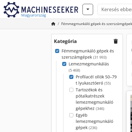
Magyarország
Fémmegmunkáló gépek és szerszámgépe
Kategória
Fémmegmunkáló gépek és
szerszámgépek
(31 993)
Lemezmegmunkálás
(5 468)
Profilacél ollók 50–79
t lyukasztóerő
(55)
Tartozékok és
pótalkatrészek
lemezmegmunkáló
gépekhez
(346)
Egyéb
lemezmegmunkáló
gépek
(236)