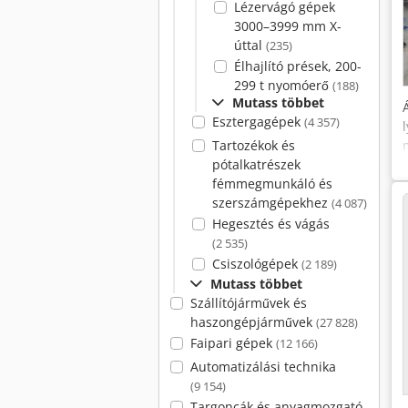
Lézervágó gépek
3000–3999 mm X-
úttal
(235)
Élhajlító prések, 200-
299 t nyomóerő
(188)
Mutass többet
Esztergagépek
(4 357)
Tartozékok és
pótalkatrészek
fémmegmunkáló és
szerszámgépekhez
(4 087)
Hegesztés és vágás
(2 535)
Csiszológépek
(2 189)
Mutass többet
Szállítójárművek és
haszongépjárművek
(27 828)
Faipari gépek
(12 166)
Automatizálási technika
(9 154)
Targoncák és anyagmozgató