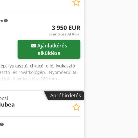
km
3 950 EUR
Fix ár plusz ÁFA-val
Ajánlatkérés
elküldése
 gép, lyukasztó, ch/acél olló, lyukasztó
kasztó- és rovátkológép. -Nyomóerő: 60
g Uok -Kilyukasztás: 260 mm -
etek: 1470/960/H2140 mm -Súly: 1283 kg
Apróhirdetés
ocsi
Mubea