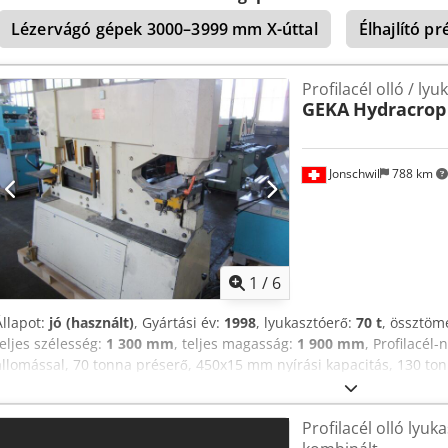
Hajtogatóállomás 5 munkaállomás Laposvágó olló deformáció-csökk
Lézervágó gépek 3000–3999 mm X-úttal
Élhajlító p
kerek- és négyzetacél nyílásokkal Dsdpewirnxefx Ag Ujck Háromszög
egység Laposacél állomáson asztal Kivágóállomáson asztal Hosszü
érintkezőindítással, lapos-, szög- és rúdacél-állomáshoz Hidrauliku
Profilacél olló / ly
NÉMET és ANGOL nyelven
GEKA
Hydracrop
Jonschwil
788 km
1
/
6
Állapot:
jó (használt)
, Gyártási év:
1998
, lyukasztóerő:
70 t
, össztöm
teljes szélesség:
1 300 mm
, teljes magasság:
1 900 mm
, Profilacél
állomással, 70 tonna préserő, 450x15 mm nyírási kapacitás, 130 t
lyukasztási kapacitás, 500 mm lyukasztótorkolat, 1150x530 mm lyuka
hosszmegállító kioldóval, 2 lábpedál, sok lyukasztószerszám; mére
Profilacél olló lyuk
Dsdpjmig D Defx Ag Ueck