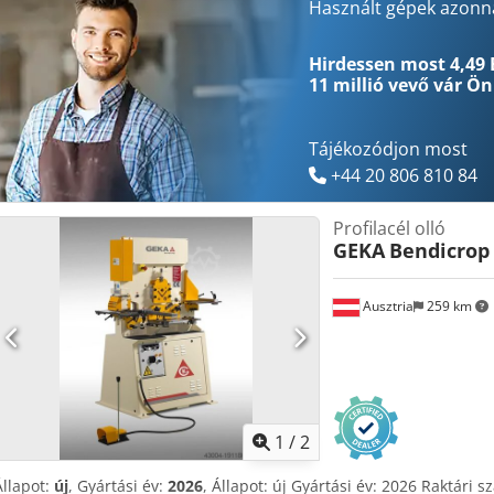
Használt gépek azonna
Hirdessen most 4,49 
11 millió vevő
vár Ön
Tájékozódjon most
+44 20 806 810 84
Profilacél olló
GEKA
Bendicrop
Ausztria
259 km
1
/
2
Állapot:
új
, Gyártási év:
2026
, Állapot: új Gyártási év: 2026 Raktári s