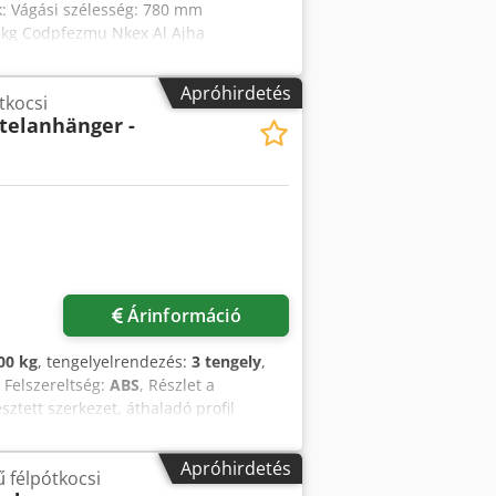
: Vágási szélesség: 780 mm
0 kg Codpfezmu Nkex Al Ajha
al Folyamatosan állítható nyomás
előszerszámok.
Apróhirdetés
tkocsi
ttelanhänger -
Árinformáció
00 kg
, tengelyelrendezés:
3 tengely
,
, Felszereltség:
ABS
, Részlet a
sztett szerkezet, áthaladó profil
élessége kb. 700 mm, külső keret UNP
0 mm. Vonófej: 2 hüvelykes König-csap.
Apróhirdetés
ű félpótkocsi
ő: Az EK előírásainak megfelelően,