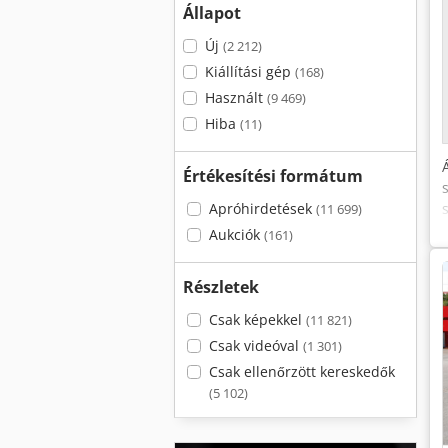
Állapot
Új
(2 212)
Kiállítási gép
(168)
Használt
(9 469)
Hiba
(11)
Értékesítési formátum
Apróhirdetések
(11 699)
Aukciók
(161)
Részletek
Csak képekkel
(11 821)
Csak videóval
(1 301)
Csak ellenőrzött kereskedők
(5 102)