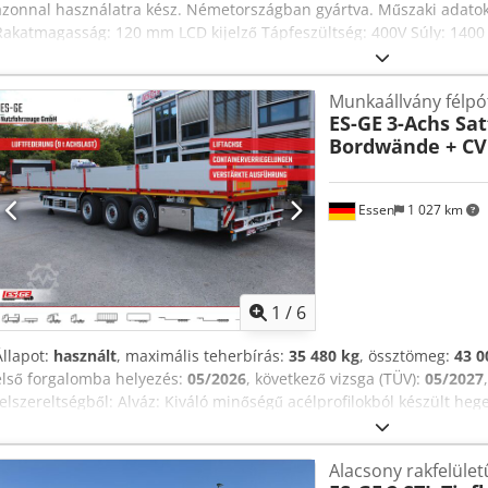
azonnal használatra kész. Németországban gyártva. Műszaki adatok
Rakatmagasság: 120 mm LCD kijelző Tápfeszültség: 400V Súly: 140
Oldalasztalok Króm asztalfelület Asztalvilágítás és optikai vágóvon
További hátsó asztalborítások Pót kés, vágópálcák, ütőblokk és kez
Munkaállvány félpó
ES-GE
3-Achs Sa
Bordwände + CV
Essen
1 027 km
1
/
6
Állapot:
használt
, maximális teherbírás:
35 480 kg
, össztömeg:
43 0
első forgalomba helyezés:
05/2026
, következő vizsga (TÜV):
05/2027
felszereltségből: Alváz: Kiváló minőségű acélprofilokból készült hege
keresztmerevítőkkel, nagy pontterhelésre tervezve. Alsó védfal, sz
profilból, súrlódólemezt kb. 8 mm vastag, nyakmagasság elöl kb. 13
Alacsony rakfelület
Alvázvédő: Csavart kivitel, az EK előírásainak megfelelően. Oldalvéd