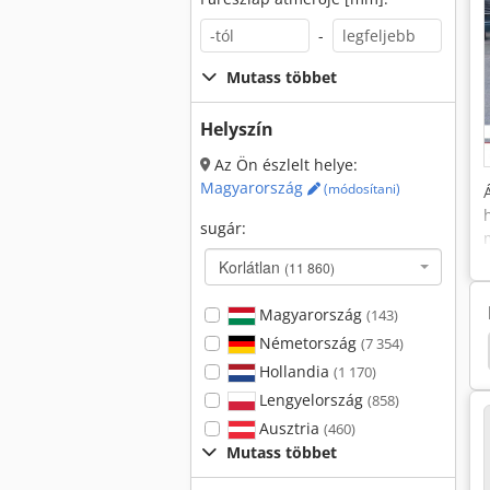
-
Mutass többet
Helyszín
Az Ön észlelt helye:
Magyarország
(módosítani)
sugár:
Korlátlan
(11 860)
Magyarország
(143)
Németország
(7 354)
fer
Plate Gép
Csúszás Kormányozni Rakodók
Hollandia
(1 170)
Lengyelország
(858)
Ausztria
(460)
Mutass többet