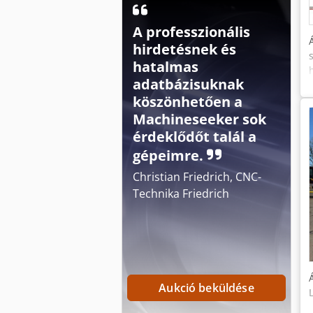
A professzionális
hirdetésnek és
hatalmas
adatbázisuknak
köszönhetően a
Machineseeker sok
érdeklődőt talál a
gépeimre.
Christian Friedrich, CNC-
Technika Friedrich
Aukció beküldése