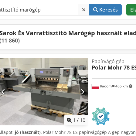
Keresés
El
Sarok És Varrattisztító Marógép használt ela
(11 860)
Papírvágó gép
Polar Mohr 78 E
Radom
485 km
1
/
10
Állapot:
jó (használt)
, Polar Mohr 78 ES papírvágógép A gép nagyon j