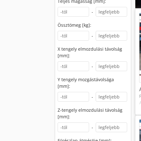
Teljes magasság [mm]:
-
Össztömeg [kg]:
-
X tengely elmozdulási távolság
[mm]:
-
Y tengely mozgástávolsága
[mm]:
-
Z-tengely elmozdulási távolság
[mm]:
-
Fűrészlap átmérője [mm]: