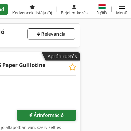
ad
Nyelv
Kedvencek listája
(0)
Bejelentkezés
Menü
dó
Relevancia
Apróhirdetés
S
Paper Guillotine
Árinformáció
ó állapotban van, szervizelt és