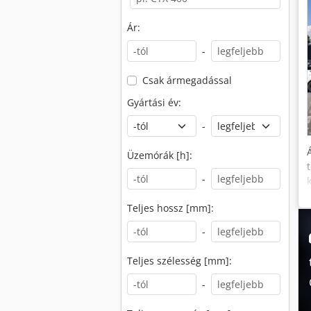
Ár:
-
Csak ármegadással
Gyártási év:
-
Üzemórák [h]:
-
Teljes hossz [mm]:
-
Teljes szélesség [mm]:
-