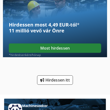
German
Gyártó Gép
Hirdessen most 4,49 EUR-tól
*
Hsc 20 Linear
11 millió vevő
vár Önre
Kerek Fa Mérés
Lé Sajtó
Most hirdessen
Mérő Vezeték Szál
*hirdetésenként/hónap
St Nyomtatási Rendszerek
Sváb Szerszámgépek Gmbh
Hirdessen itt
Szalagcsiszoló Gép
Szalagfűrész Gép
Szeletelő Gép
Machineseeker