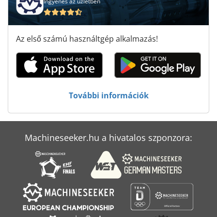
Ingyenes az üzletben
Szál Mérőműszer
Szál Vágás Kar
Az első számú használtgép alkalmazás!
Szállító-Szék
Tur 560
Élzáró Gép
További információk
Összehordó Gép
Machineseeker.hu a hivatalos szponzora: