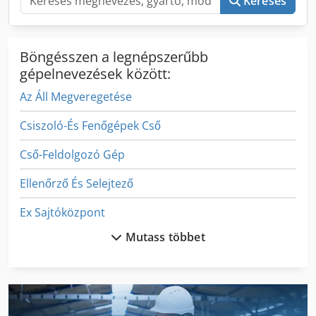
Keresés
Böngésszen a legnépszerűbb
gépelnevezések között:
Az Áll Megveregetése
Csiszoló-És Fenőgépek Cső
Cső-Feldolgozó Gép
Ellenőrző És Selejtező
Ex Sajtóközpont
Mutass többet
Fa Körfűrész
Fejező És Gérvágó Fűrész
Feldolgozó És Anyatej Kiegészítő 22