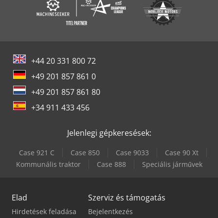
+44 20 331 800 72
+49 201 857 861 0
+49 201 857 861 80
+34 911 433 456
Jelenlegi gépkeresések:
Case 921 C
Case 850
Case 9033
Case 90 Xt
Kommunális traktor
Case 888
Speciális járművek
Elad
Szerviz és támogatás
Hirdetések feladása
Bejelentkezés