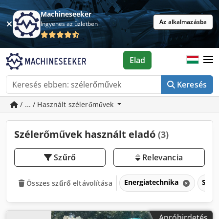
Machineseeker
Az alkalmazásba
Ingyenes az üzletben
Elad
Keresés
/ ... / Használt szélerőművek
Szélerőművek használt eladó
(3)
Szűrő
Relevancia
Energiatechnika
Szél
Összes szűrő eltávolítása
Apróhirdetés