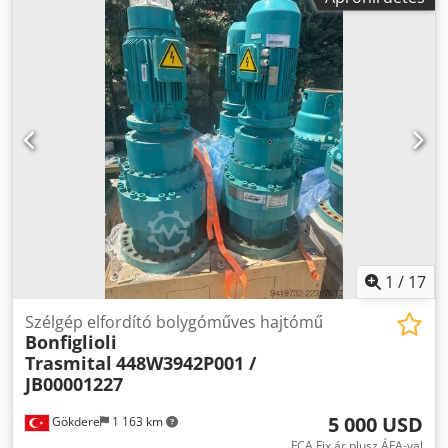
1
/
17
Szélgép elfordító bolygóműves hajtómű
Bonfiglioli
Trasmital
448W3942P001 /
JB00001227
5 000 USD
Gökdere
1 163 km
FCA Fix ár plusz ÁFA-val