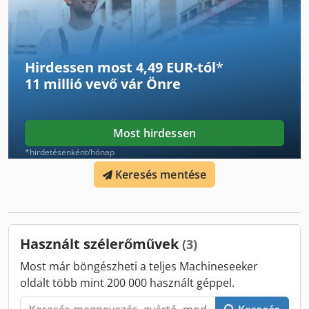
vagy gyors ügymenet esetén szívesen állunk
tápegység szükséges, n1: 476 rpm / n2: 1500 rpm
rendelkezésre.
Hirdessen most 4,49 EUR-tól
*
11 millió vevő
vár Önre
Most hirdessen
*hirdetésenként/hónap
Keresés mentése
Használt szélerőművek
(3)
Most már böngészheti a teljes Machineseeker
oldalt több mint 200 000 használt géppel.