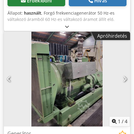
Érdeklődni
Hívás
Állapot:
használt
, Forgó frekvenciagenerátor 50 Hz-es
váltakozó áramból 60 Hz-es váltakozó áramot állít elő.
Dwsdoy Ak Dfspfx Anusa Újszerű állapotban. Az eszköz
dízelgenerátorrá alakítható. Gyártó: YAMADA DENKI CO
Apróhirdetés
LTD Típus: RFC-3543E; sorozat: 80155 Teljesítmény: 350 kVA
Bemenet: 415 V; 50 Hz Kimenet: 415/215 V; 60 Hz Üzemóra:
3624 h Elektromotor: AM-355 W; 350 kW; 415 V; 546 A; 50
Hz; 1500 ford./perc Szinchrongenerátor: M3834; 400 kVA;
415/210 V; 60 Hz; 1400 ford./perc
1
/
4
Generátor