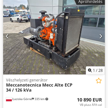
Apróhirdetés
1
/
28
Vészhelyzeti generátor
Meccanotecnica
Mecc Alte ECP
34 / 126 kVa
10 890 EUR
Łaziska Górne
335 km
VB plusz ÁFA-val