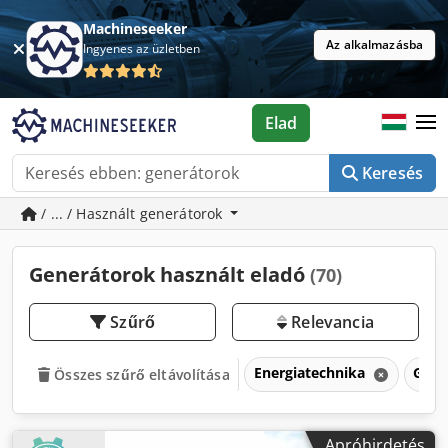
Machineseeker
Az alkalmazásba
Ingyenes az üzletben
Elad
Keresés
/ ... / Használt generátorok
Generátorok használt eladó
(70)
Szűrő
Relevancia
Energiatechnika
Gene
Összes szűrő eltávolítása
Apróhirdetés