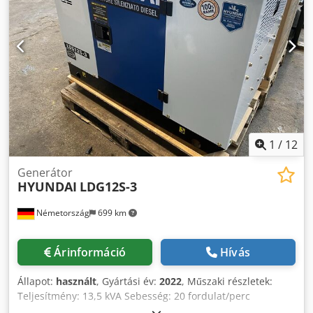
fogyasztás: 238 g/kWh névleges teljesítmény és 226 g/kWh
készenléti teljesítmény. Hűtőrendszer és akkumulátor 12
voltos Generátor: TAL-A40-G típus; 1.500 - 1.800
fordulat/perc; áram 40Ah; maximális teljesítmény
készenléti teljesítmény=28kVA és elsődleges
teljesítmény=25 kVA, feszültség 400Volt. Tartozékok: Lásd a
fényképet *
1
/
12
Generátor
HYUNDAI
LDG12S-3
Németország
699 km
Árinformáció
Hívás
Állapot:
használt
, Gyártási év:
2022
, Műszaki részletek:
Teljesítmény: 13,5 kVA Sebesség: 20 fordulat/perc
Teljesítmény: 11 KW Üzemanyagtípus: dízel Feszültség: