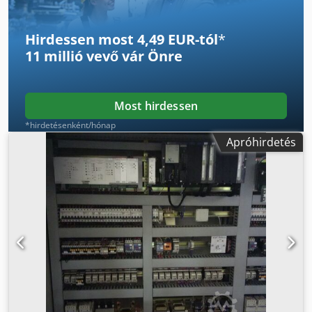
Hirdessen most 4,49 EUR-tól
*
11 millió vevő
vár Önre
Most hirdessen
*hirdetésenként/hónap
Apróhirdetés