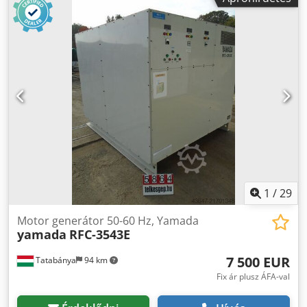
1
/
29
Motor generátor 50-60 Hz, Yamada
yamada
RFC-3543E
7 500 EUR
Tatabánya
94 km
Fix ár plusz ÁFA-val