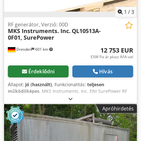
1
/
3
RF generátor, Verzió: 00D
MKS Instruments. Inc.
QL10513A-
0F01, SurePower
12 753 EUR
Dresden
601 km
EXW Fix ár plusz ÁFA-val
Érdeklődni
Hívás
Állapot:
jó (használt)
, Funkcionalitás:
teljesen
működőképes
, MKS Instruments, Inc. ENI SurePower RF
generátor, Rev:00D, QL10513A 0F01, QL10513 Modell:
QL10513A0F01 Dsdpfx Aneuyi Uisujwa Típus: QL10513
Apróhirdetés
Állapot: Használt Műszaki adatok: SurePower (Kimenet) 10
500 W (10,5 kW)