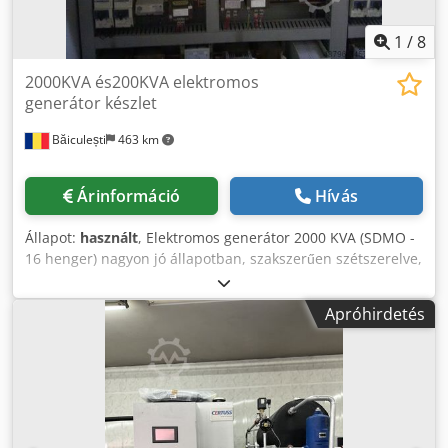
1
/
8
2000KVA és200KVA elektromos
generátor készlet
Băiculești
463 km
Árinformáció
Hívás
Állapot:
használt
, Elektromos generátor 2000 KVA (SDMO -
16 henger) nagyon jó állapotban, szakszerűen szétszerelve,
kevesebb munkaórával (valójában egy gyár tartalékja volt) +
SREE 2000 KVA transzformátor + teljes elektromos
Apróhirdetés
szekrények és ennek a nagy teljesítménynek a kezelése. Ár
kérésre. És van még a 200KVA elektromos generátor
készletünk is. Dwsdpfx Anodlumyeusa