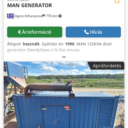
MAN GENERATOR
Agios Athanasios
776 km
Árinformáció
Hívás
Állapot:
használt
, Gyártási év:
1990
, MAN 125KVA dízel
generátor Dwedpfxew U N Das Anuoa
Apróhirdetés