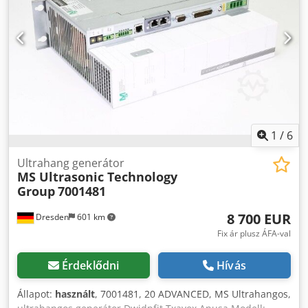
1
/
6
Ultrahang generátor
MS Ultrasonic Technology
Group
7001481
8 700 EUR
Dresden
601 km
Fix ár plusz ÁFA-val
Érdeklődni
Hívás
Állapot:
használt
, 7001481, 20 ADVANCED, MS Ultrahangos,