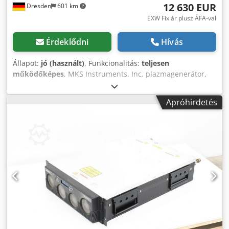
12 630 EUR
Dresden
601 km
EXW Fix ár plusz ÁFA-val
Érdeklődni
Hívás
Állapot:
jó (használt)
, Funkcionalitás:
teljesen
működőképes
, MKS Instruments. Inc. plazmagenerátor,
AX7670 60 R, ASTRONi Modell: AX767060R Típus: ASTRONi
Dwjdpfx Asuyi U Aenuja 200-208V AC 50/60Hz 30A
Apróhirdetés