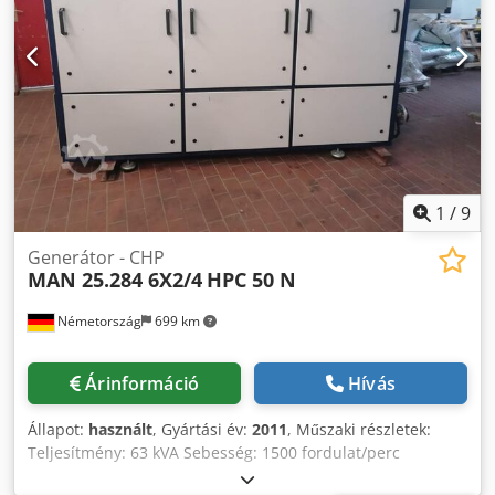
1
/
9
Generátor - CHP
MAN 25.284 6X2/4
HPC 50 N
Németország
699 km
Árinformáció
Hívás
Állapot:
használt
, Gyártási év:
2011
, Műszaki részletek:
Teljesítmény: 63 kVA Sebesség: 1500 fordulat/perc
Teljesítmény: 50 (hőcserélő) KW Tüzelőanyag típusa: