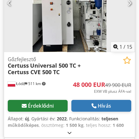
1
/
15
Gőzfejlesztő
Certuss
Universal 500 TC +
Certuss CVE 500 TC
48 000 EUR
Łódź
511 km
49 900 EUR
EXW VB plusz ÁFA-val
Érdeklődni
Hívás
Állapot:
új
, Gyártási év:
2022
, Funkcionalitás:
teljesen
működőképes
, össztömeg:
1 500 kg
, teljes hossz:
1 600
mm
, teljes szélesség:
930 mm
, teljes magasság:
1 980
mm
, üzemi nyomás:
29 rúd
, névleges hőteljesítmény:
328