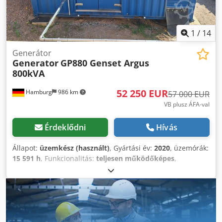
1
/
14
Generátor
Generator
GP880 Genset Argus
800kVA
52 250 EUR
Hamburg
986 km
57 000 EUR
VB plusz ÁFA-val
Érdeklődni
Hívás
Állapot:
üzemkész (használt)
, Gyártási év:
2020
, üzemórák:
15 591 h
, Funkcionalitás:
teljesen működőképes
,
gép/jármű száma:
232346
, össztömeg:
12 125 kg
,
üzemanyagtípus:
dízel
, 880kVA generátor Dwjdpfjzckwkjx
Anusa