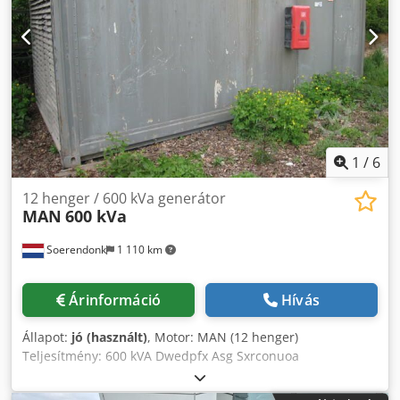
1
/
6
12 henger / 600 kVa generátor
MAN
600 kVa
Soerendonk
1 110 km
Árinformáció
Hívás
Állapot:
jó (használt)
, Motor: MAN (12 henger)
Teljesítmény: 600 kVA Dwedpfx Asg Sxrconuoa