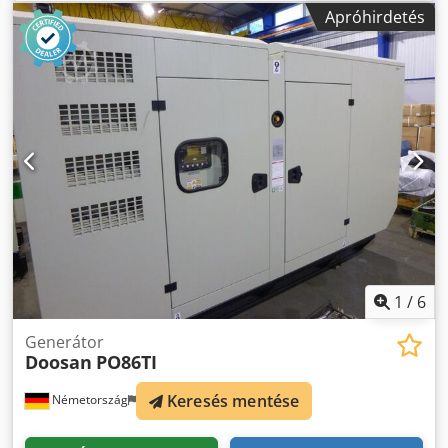
(föld)gáz Üzemóra: 87021 óra Tömeg: kb. 2300 kg Dwedpfx
Apróhirdetés
Aju Nvp Ssnuja Méretek H x SZ x K: kb. 3,0 x 1,0 x 1,8 m
CHP kompakt modul (hőcserélő modul) Hangszigetelt
vezérlőszekrénnyel Motor: motor, 1500 rpm; teljesítmény
mech. 54kW, gyújtásvezérlő egység Motortech MIC 500
(MIC 520) Generátor: Leroy Somer; típus LSA 43.2 8; típus
teljesítmény 87 kVA; 1500 rpm; feszültség 400V Hőcserélő
modul: Hőátadó, motor hűtővíz teljesítmény 46kW;
kipufogógáz hő teljesítmény 33kW; teljes hőteljesítmény a
lemezes hőcserélőn keresztül = 79kW Csatlakozások a
gázbevezetéshez, füstgázkivezetéshez,
kondenzvízelvezetéshez és fűtővízhez az oldalon.
Füstgázcsatlakozással *
1
/
6
Generátor
Doosan
PO86TI
Keresés mentése
Németország
699 km