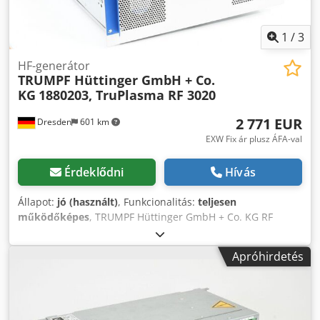
1
/
3
HF-generátor
TRUMPF Hüttinger GmbH + Co.
KG
1880203, TruPlasma RF 3020
2 771 EUR
Dresden
601 km
EXW Fix ár plusz ÁFA-val
Érdeklődni
Hívás
Állapot:
jó (használt)
, Funkcionalitás:
teljesen
működőképes
, TRUMPF Hüttinger GmbH + Co. KG RF
generátor 13,56 MHz, 20 kW, 1880203, TruPlasma RF 3020
Modell: 1880203 Dwodpfxjuykf Ao Anuea Típus:
Apróhirdetés
TruPlasmaRF3020 Műszaki adatok: 400V-480V 50/60Hz
41,8A-34,5A 20 kW