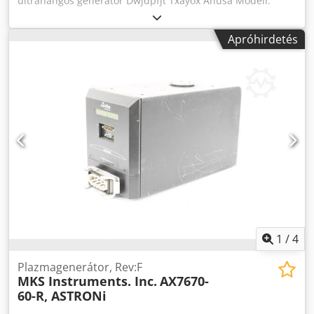
ultrahangos generátor Dwjdpfjt Txayox Anusa Modell:
7001481 Típus: 20 HALADÓ Állapot: használt
Apróhirdetés
1
/
4
Plazmagenerátor, Rev:F
MKS Instruments. Inc.
AX7670-
60-R, ASTRONi