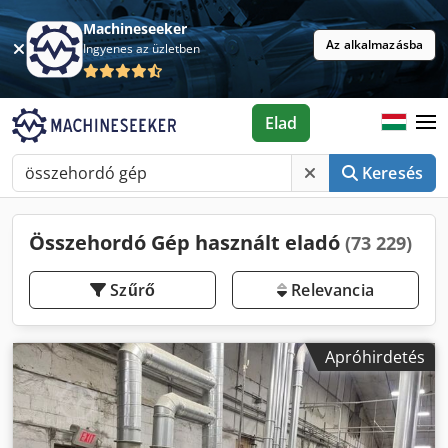
Machineseeker
Az alkalmazásba
Ingyenes az üzletben
Elad
Keresés
Összehordó Gép használt eladó
(73 229)
Szűrő
Relevancia
Apróhirdetés