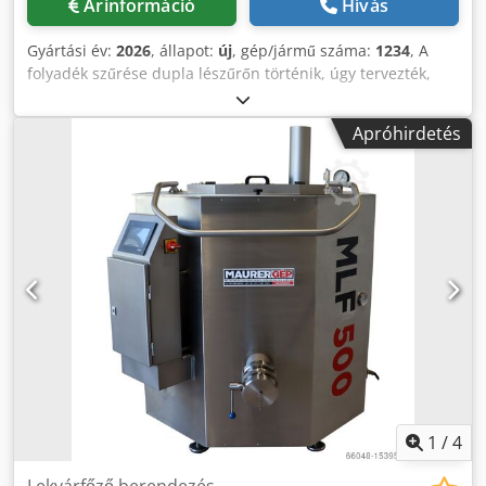
Árinformáció
Hívás
Gyártási év:
2026
, állapot:
új
, gép/jármű száma:
1234
, A
folyadék szűrése dupla lészűrőn történik, úgy tervezték,
hogy megakadályozza a pasztőrözőben felhalmozódó 200
mikronnál nagyobb részecskék bejutását a
Apróhirdetés
tárolótartályokba. A préselt lét kettős szűrőn keresztül
szűrik. Két egymástól függetlenül működő szűrő, amelyek
képesek egymástól függetlenül működni. Műszaki adatok:
Chedpfx Asiu Hyaskqoa - Teljesítmény: max. 2000 L/óra -
Szűrő finomsága: 500 μm - Anyaga: WNr. 1.4301, AISI 304
rozsdamentes acél - Méret: 550x300x1200 mm - Súly: 20 kg
- Csatlakozás: DN 25 Opciók: - Szűrő 1: 250 μm - Szűrő 2:
100 μm - Szűrő 3: 50 μm
1
/
4