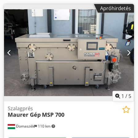
Apróhirdetés
1
/
5
Szalagprés
Maurer Gép
MSP 700
Domaszék
110 km