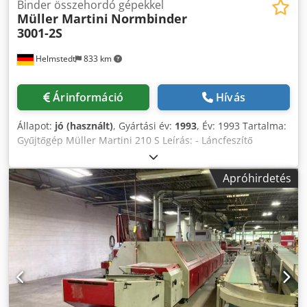
Binder összehordó gépekkel
Müller Martini
Normbinder
3001-2S
Helmstedt
833 km
Árinformáció
Hívás
Állapot:
jó (használt)
, Gyártási év:
1993
, Év: 1993 Tartalma:
Gyűjtőgép Müller Martini 210 S Leírás: - Láncfeszítő
állomás - Gyűjtőállomások száma: 18 - Szivattyú - Beállító
elem - Köztes elem rezgővel - Oldalvarró egység - Átvezetés
Apróhirdetés
a ragasztókötőbe Ragasztókötő gép Müller Martini
Normbinder Leírás: - 20 leszorító - Fő maróállomás - 1.
gerinc-előkészítő állomás - Porelszívó rendszer nélkül -
Alap az 1. gerincragasztó rendszerhez - Forró olvadék
gerincragasztó egység, cserélhető - Előolvasztó
gerincragasztó egységhez Chedpfx Ajzg Hdyokqea - Alap az
oldalsó ragasztó rendszerhez - Forró olvadék oldalsó
ragasztó egység, cserélhető - Előolvasztó oldalsó ragasztó
egységhez - SF Stream borítóadagoló - Biegelő állomás -