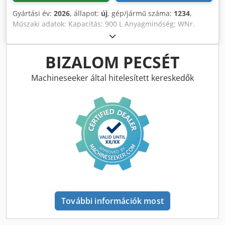
Gyártási év:
2026
, állapot:
új
, gép/jármű száma:
1234
,
Műszaki adatok: Kapacitás: 900 L Anyagminőség: WNr.
1.4301, AISI 304 Rozsdamentes acél Méret: 2050x750x1100
mm Súly: 100 kg Chsdoiu Hzmspfx Akqja Csatlakozók
száma: 2 db Csatlakozók típusa: DN25 hollander
BIZALOM PECSÉT
Szintjelzővel Úszófedéllel A blokk alkalmas a bérmunka
során a különböző ügyfelek léhozamát külön tartályokba
Machineseeker által hitelesített kereskedők
gyűjteni, majd a tartályok tartalma külön-külön
pasztőrözhető/továbbítható megszakítás nélkül. Nem
igényel karbantartást.
További információk most