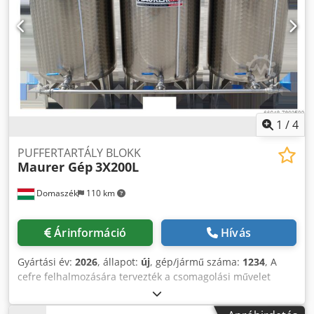
beavatkozás nélkül fogadja a préselt levet, majd továbbítja
a puffertartályba. Minimális karbantartást igényel.
Bármilyen Maurer Gép gyártmányú gyümölcspréssel képes
együttműködni.
1
/
4
PUFFERTARTÁLY BLOKK
Maurer Gép
3X200L
Domaszék
110 km
Árinformáció
Hívás
Gyártási év:
2026
, állapot:
új
, gép/jármű száma:
1234
, A
cefre felhalmozására tervezték a csomagolási művelet
előtt. A felhalmozási opció lehetővé teszi, hogy a teljes
vonal folyamatosan, megállás nélkül, a csomagológéptől