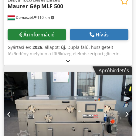
Lekvárfőző berendezés
Maurer Gép
MLF 500
Domaszék
110 km
Árinformáció
Hívás
Gyártási év:
2026
, állapot:
új
, Dupla falú, hőszigetelt
főzőedény melyben a fűtőközeg élelmiszeripari glicerin.
Rendelkezik beépített keverőegységgel mely biztosítja az
anyagok letapadás mentességét. Alul elhelyezkedő
Apróhirdetés
keverőmotor. A gép a fűtőközeg hőmérsékletét
automatikusan szabályozza. Nagy teherbírású gumi
talpakkal. Működése automatikus. Minimális karbantartást
igényel. Műszaki adatok: • Teljesítmény: 500L/ciklus •
Elektromos igény: 37 kW, 400 V, 64 A • Anyagminőség: Wnr.
1.4301, AISI 304 rozsdamentes acél • Méretek:
1700x1500x1600mm • Súly: 700 kg • IP65 minősítésű
elektronika • Automatikus hőmérséklet-szabályozás •
Hőmérséklet szonda a fűtőközegben és a termékben •
Csatlakozás: DN 100 Biztonsági szelep Cjdpfx Akjrz I