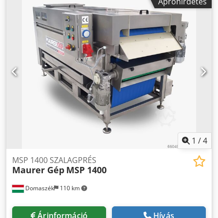
Apróhirdetés
1
/
4
MSP 1400 SZALAGPRÉS
Maurer Gép
MSP 1400
Domaszék
110 km
Árinformáció
Hívás