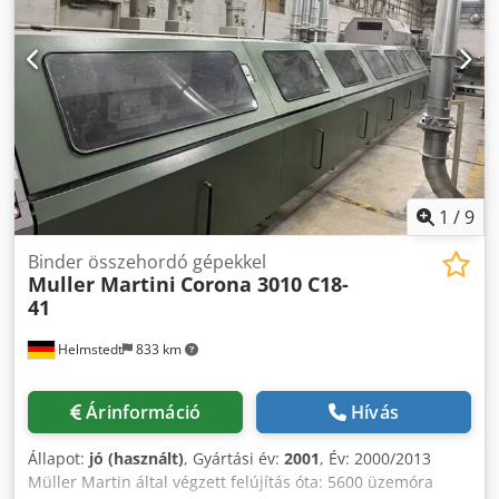
1
/
9
Binder összehordó gépekkel
Muller Martini
Corona 3010 C18-
41
Helmstedt
833 km
Árinformáció
Hívás
Állapot:
jó (használt)
, Gyártási év:
2001
, Év: 2000/2013
Müller Martin által végzett felújítás óta: 5600 üzemóra