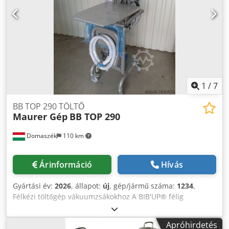
minősítésű elektronika A gép a fűtőközeg hőmérsékletét
automatikusan szabályozza. Működése manuális.
Minimális karbantartást igényel.
1
/
7
BB TOP 290 TÖLTŐ
Maurer Gép
BB TOP 290
Domaszék
110 km
Árinformáció
Hívás
Gyártási év:
2026
, állapot:
új
, gép/jármű száma:
1234
,
Félkézi töltőgép vákuumzsákokhoz A BIB'UP® félig
manuális töltőgép tökéletesen alkalmas 2-20 literes BIB
típusú vákuumzsákok és 1,5-3 literes tasakok kis és
Apróhirdetés
közepes méretű gyártására. Tulajdonságok: Három