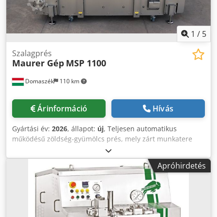
Nwjqsha • Érintőképernyős vezérlés • Időzítő • Könnyen
tisztítható • Minimális karbantartást igényel
1
/
5
Szalagprés
Maurer Gép
MSP 1100
Domaszék
110 km
Árinformáció
Hívás
Gyártási év:
2026
, állapot:
új
, Teljesen automatikus
működésű zöldség-gyümölcs prés, mely zárt munkatere
miatt alkalmas az oxidáció minimálisra csökkentésére. A
gép alatt két darab magasnyomású szórófej kapott helyett,
Apróhirdetés
melyek folyamatos forgása végig garantálja az optimális
teljesítményt. A préshengerek és a légyűjtő tálca kis
távolsága miatt a habzás többé nem jelent problémát. A
gép nagy része szerszámok nélkül szétszedhető, ezért
könnyen takarítható. Nagy teherbírású rezgéscsillapító