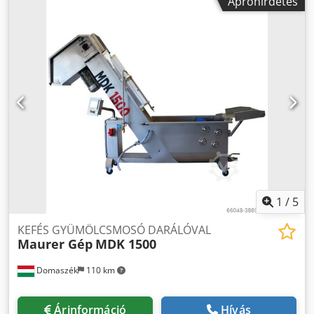
Apróhirdetés
függetlenül működjön. - Kapacitás: 600 L - Anyag: Wnr.
1.4301, AISI 304 rozsdamentes acél - Súly: 60 kg -
Úszófedéllel - Szintjelzővel Méretek: D - átmérő: 565 mm
Chodpfx Ajiu Hy Tskqja H - teljes magasság: 1095 mm h1 -
tartály magassága lábak nélkül: 845 mm h2 - lábak
magassága: 250 mm A méretek egy tartályra értendőek !
1
/
5
KEFÉS GYÜMÖLCSMOSÓ DARÁLÓVAL
Maurer Gép
MDK 1500
Domaszék
110 km
Árinformáció
Hívás