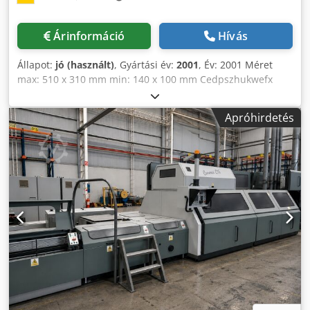
Háromkéssel vágógép Müller Martini Zenith S (3672) Leírás:
- Félautomata beállítás - Bal oldali adagoló - Előválogató
Árinformáció
Hívás
rakó - Késház előbeállító mechanizmus - Késkészlet: 2
Chodpozg E Idjfx Akqja - Cserélhető vágóasztalok (standard
Állapot:
jó (használt)
, Gyártási év:
2001
, Év: 2001 Méret
készlet): 4 – 17 Kötegrakó Müller Martini CB 12 Leírás: -
max: 510 x 310 mm min: 140 x 100 mm Cedpszhukwefx
Kompenzáló rakó - Bal oldali adagoló Az alábbiak az árban
Akqeha Könyvblokk vastagság max: 60 mm min: 3 mm
nem szerepelnek (opcionális): - Folyamatos borítólap-
Borító méret max: 642 mm min: 203 mm Sebesség max:
adagolók - Müller Martin 3605 könyvtömb-vágógép fordító
Apróhirdetés
15.000 c/h Összetétel: Begyűjtő gép Müller Martini 3681
szállítósíjjal - Raklapozó
Leírás: - Láncfeszítő állomás - 22 begyűjtő állomás - 20
adagoló egység 3681 - ASIR Automata szelvényfelismerő
rendszer - ASAC Automatikus kalibrőr önbeállítás - 1
selejtkapu 3717 hiányos termékekhez - 2x 3643 köztes elem
vibrátorral - 1x 3642 könyvblokk adagoló alap gép
adagolóval - 1x 3643 köztes elem vibrátorral - Átvezetés a
kötőgépbe Ragasztókötő gép Müller Martini Corona 3010
C15 S-31 Év: 2000 Leírás: - Fél-automatika beállítás -
Commander – fő maró állomás - 1. gerinc előkészítő
állomás - 2. gerinc előkészítő állomás - Kefeállomás - 1.
gerincragasztó egység alap - 1. hotmelt gerincragasztó
egység, cserélhető - ICS C80 előolvasztó gerincragasztóhoz