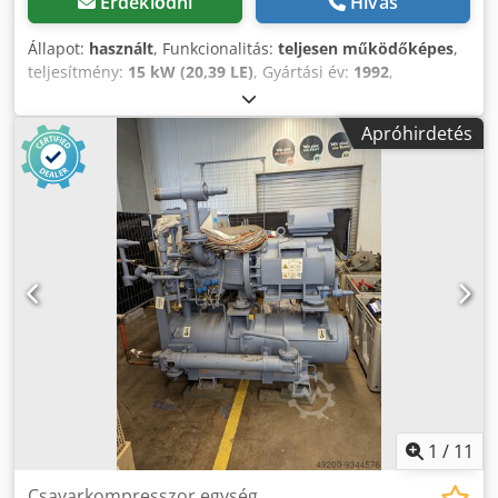
Érdeklődni
Hívás
Állapot:
használt
, Funkcionalitás:
teljesen működőképes
,
teljesítmény:
15 kW (20,39 LE)
, Gyártási év:
1992
,
üzemórák:
23 257 h
, gép/jármű száma:
15030
, Eladjuk ezt a
használt BOGE VLED 15R-8 kompresszort, amely 1992-ben
Apróhirdetés
készült. Gyártó: BOGE Modell: VLED 15R-8 Gyártási év: 1992
Térfogatáram: 1268 m³/perc Végső nyomás: 13 bar Fő
forgórész fordulatszáma: 4405 ford./perc Meghajtási
teljesítmény: 15 kW Dcedpfjzqpk Rjx Apyok Amennyiben
kérdése van, vagy további információra van szüksége,
kérem, írjon nekünk, vagy hívjon minket.
1
/
11
Csavarkompresszor egység