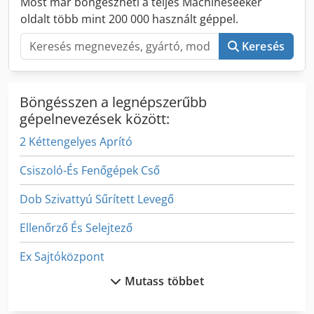
Most már böngészheti a teljes Machineseeker
oldalt több mint 200 000 használt géppel.
Keresés
Böngésszen a legnépszerűbb
gépelnevezések között:
2 Kéttengelyes Aprító
Csiszoló-És Fenőgépek Cső
Dob Szivattyú Sűrített Levegő
Ellenőrző És Selejtező
Ex Sajtóközpont
Mutass többet
Fa Szárító Berendezés
Fejező És Gérvágó Fűrész