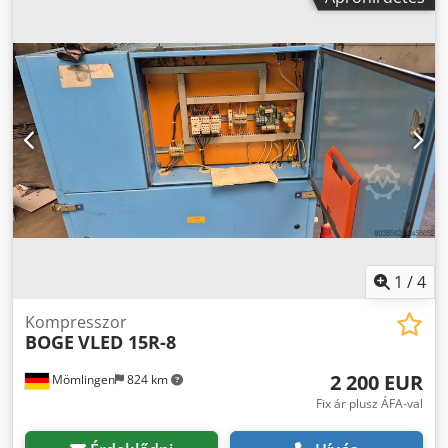
1
/
4
Kompresszor
BOGE
VLED 15R-8
2 200 EUR
Mömlingen
824 km
Fix ár plusz ÁFA-val