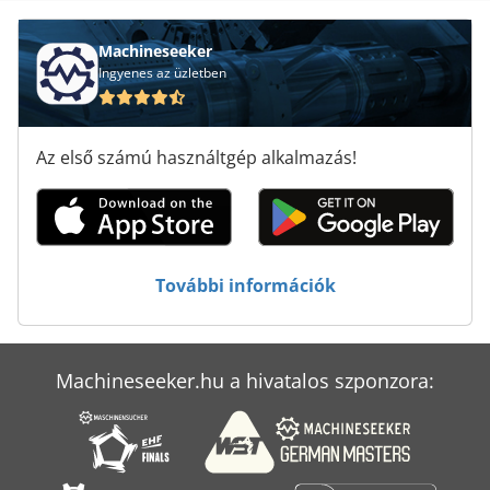
Szárító Dob
Szűrés Dob
Machineseeker
Ingyenes az üzletben
Sűrített Levegő Tartály
Sűrített Levegős Motor
Az első számú használtgép alkalmazás!
Tan Szivattyú
Tisztító És Fertőtlenítő Gépek
Töltse Le A Sütő
További információk
Ütköző Gép
Machineseeker.hu a hivatalos szponzora: