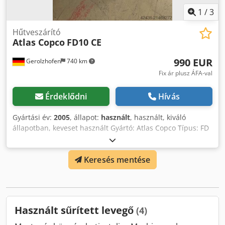
1
/
3
Hűtveszárító
Atlas Copco
FD10 CE
990 EUR
Gerolzhofen
740 km
Fix ár plusz ÁFA-val
Érdeklődni
Hívás
Gyártási év:
2005
, állapot:
használt
, használt, kiváló
állapotban, keveset használt Gyártó: Atlas Copco Típus: FD
10 CE Gyártási év: 2005 Gép száma: CAQ179997 CE
típusvizsgált Motor: 0,27 kW Térfogatáram: 10 l / mp Üzemi
Keresés mentése
nyomás: 14,5 bar Új ára kb. 2.200 EUR Helyigény kb. 550 x
600 x 600 mm Djdpfeythc Eox Apysck Súly kb. 27 kg
Raktárhely: 97447 Gerolzhofen, rakodva, csomagolás nélkül
Átadás jelenlegi állapotban, megtekintés szerint, garancia
és szavatosság nélkül
Használt sűrített levegő
(4)