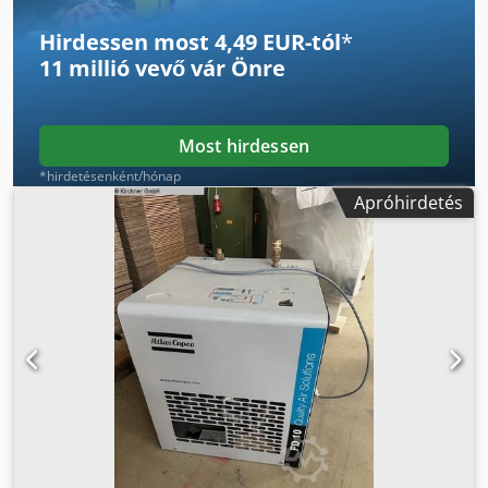
Hirdessen most 4,49 EUR-tól
*
11 millió vevő
vár Önre
Most hirdessen
*hirdetésenként/hónap
Apróhirdetés