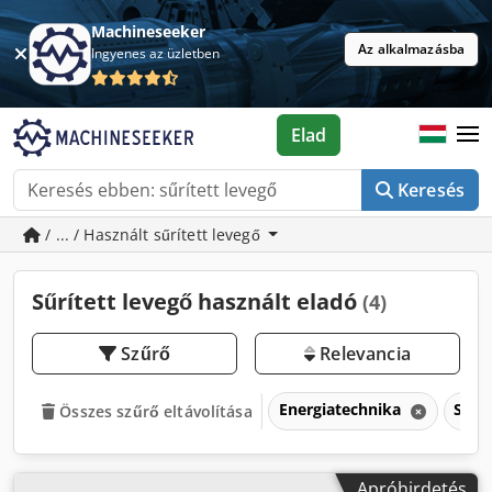
Machineseeker
Az alkalmazásba
Ingyenes az üzletben
Elad
Keresés
/ ... / Használt sűrített levegő
Sűrített levegő használt eladó
(4)
Szűrő
Relevancia
Energiatechnika
Sűrí
Összes szűrő eltávolítása
Apróhirdetés