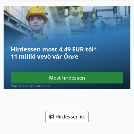
Gyors Szorító Mer
Hűtött Jármű
Lengő-Hajlító Gép
Hirdessen most 4,49 EUR-tól
*
Levegő Szárító Gép
11 millió vevő
vár Önre
Levegő-Teherautó
Lé Sajtó
Most hirdessen
Lézervágó Gép
*hirdetésenként/hónap
Stand-Sajtó
Szeletelő Gép
Hirdessen itt
Szállító-Szék