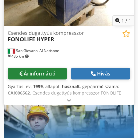
1
/
1
Csendes dugattyús kompresszor
FONOLIFE
HYPER
San Giovanni Al Natisone
485 km
Árinformáció
Hívás
Gyártási év:
1999
, állapot:
használt
, gép/jármű száma:
CAI006562
, Csendes dugattyús kompresszor FONOLIFE
mod. HYPER 7,5 kW - CE, 1999-es évjárat - Feszültség:
380/50 V Dcedpfxsx N Ubno Apyek - Sorozatszám:
CAI006562 - CE - év: 1999