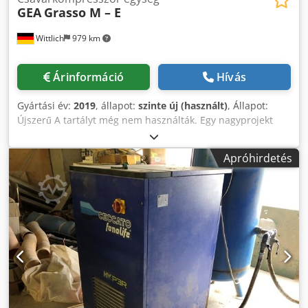
GEA
Grasso M – E
Wittlich
979 km
Árinformáció
Hívás
Gyártási év:
2019
, állapot:
szinte új (használt)
, Állapot:
Újszerű A tartályt még nem használták. Egy nagyprojekt
keretében rendelték meg, de soha nem helyezték üzembe.
Gyártó: GEA Típus: Grasso M / EA-5A Gyártási év: 2019
Apróhirdetés
Megengedett üzemi nyomás: 22 bar Térfogatáram: 490
m³/h Saját tömeg: 2100 kg Hűtőközeg: R717 Méretek: 2.200
x 1.180 x 1.940 mm Tartalmazza: AROBA leválasztó-tartály
2400 l, gyártási év: 2019, NH3 / olaj 14,3 bar; -1 / +13 bar;
-40 / +50°C Frekvenciaváltó: Danfoss VLT, 132 kW 2 db
hűtőközeg-szivattyú, gyártó: Hermetic, típus: AGX-3.0,
gy.év: 2019, gyári szám: 400004929, 400004928, Biztonsági
szerelvény, közeg: NH3, gyártó: AMG-Pesch, típus: BR16-
SAF33NC, gyári szám: 2166, horganyzott acél csőállvány.
Dcodpfx Aok Sgwaspyjk