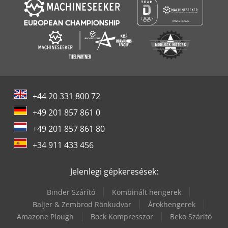
+44 20 331 800 72
+49 201 857 861 0
+49 201 857 861 80
+34 911 433 456
Jelenlegi gépkeresések:
Binder Szárító
Kombinált hengerek
Baljer & Zembrod Rönkudvar
Árokhengerek
Amazone Plough
Bock Kompresszor
Beko Szárító