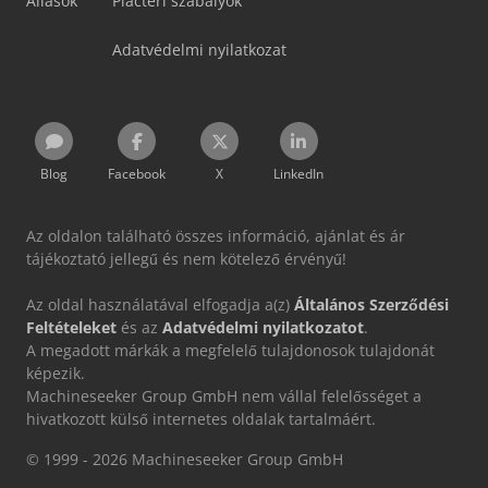
Állások
Piactéri szabályok
Adatvédelmi nyilatkozat
Blog
Facebook
X
LinkedIn
Az oldalon található összes információ, ajánlat és ár
tájékoztató jellegű és nem kötelező érvényű!
Az oldal használatával elfogadja a(z)
Általános Szerződési
Feltételeket
és az
Adatvédelmi nyilatkozatot
.
A megadott márkák a megfelelő tulajdonosok tulajdonát
képezik.
Machineseeker Group GmbH nem vállal felelősséget a
hivatkozott külső internetes oldalak tartalmáért.
© 1999 - 2026 Machineseeker Group GmbH