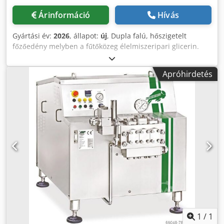
Árinformáció
Hívás
Gyártási év:
2026
, állapot:
új
, Dupla falú, hőszigetelt
főzőedény melyben a fűtőközeg élelmiszeripari glicerin.
Rendelkezik beépített keverőegységgel mely biztosítja az
anyagok letapadás mentességét. Alul elhelyezkedő
Apróhirdetés
keverőmotor. A gép a fűtőközeg hőmérsékletét
automatikusan szabályozza. Nagy teherbírású gumi
talpakkal. Működése automatikus. Minimális karbantartást
igényel. Codpjrz I Nwsfx Apvoha Műszaki adatok: •
Teljesítmény: 500L/ciklus • Elektromos igény: 37 kW, 400 V,
64 A • Anyagminőség: Wnr. 1.4301, AISI 304 rozsdamentes
acél • Méretek: 1700x1500x1600mm • Súly: 700 kg • IP65
minősítésű elektronika • Automatikus hőmérséklet-
szabályozás • Hőmérséklet szonda a fűtőközegben és a
termékben • Csatlakozás: DN 100 Biztonsági szelep •
Érintőképernyős vezérlés • Időzítő • Könnyen tisztítható •
Minimális karbantartást igényel
1
/
1