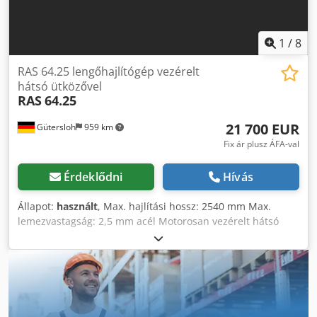
1
/
8
RAS 64.25 lengőhajlítógép vezérelt
hátsó ütközővel
RAS
64.25
21 700 EUR
Gütersloh
959 km
Fix ár plusz ÁFA-val
Érdeklődni
Hívás
Állapot:
használt
, Max. hajlítási hossz: 2540 mm Max.
lemezvastagság: 2,5 mm acél Motorosan vezérelt hátsó
ütköző felhajtható ütközőkkel, 1500 mm-ig Több
programciklus különböző hajlításszögekkel és
löketmagasságokkal lehetséges Cjdsza Ahpopfx Apvjha
Multibend 2000 vezérlés Köszörült hajlítósín Súly: 1.700 kg