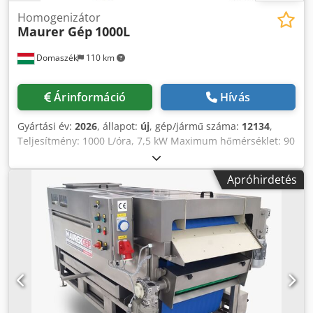
Homogenizátor
Maurer Gép
1000L
Domaszék
110 km
Árinformáció
Hívás
Gyártási év:
2026
, állapot:
új
, gép/jármű száma:
12134
,
Teljesítmény: 1000 L/óra, 7,5 kW Maximum hőmérséklet: 90
°C Feszültség: 400 V Méret: 1300x1600x1500 mm Codeiu
Hyzopfx Apveha Súly:1000 kg
Apróhirdetés