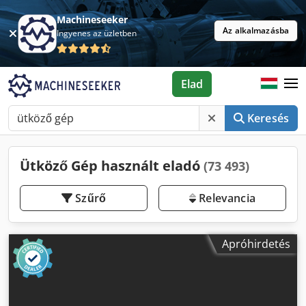
Machineseeker
Az alkalmazásba
Ingyenes az üzletben
Elad
Keresés
Ütköző Gép használt eladó
(73 493)
Szűrő
Relevancia
Apróhirdetés