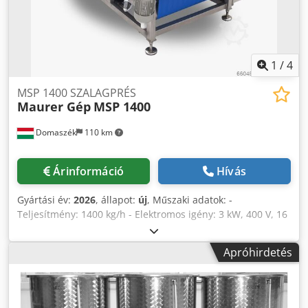
1
/
4
MSP 1400 SZALAGPRÉS
Maurer Gép
MSP 1400
Domaszék
110 km
Árinformáció
Hívás
Gyártási év:
2026
, állapot:
új
, Műszaki adatok: -
Teljesítmény: 1400 kg/h - Elektromos igény: 3 kW, 400 V, 16
A, három fázis - Anyagminőség: WNr. 1.4301, AISI 304
Rozsdamentes acél - Méret: 2500x1330x1230 mm Chedpsd
Apróhirdetés
Aqznefx Apvsa - Fogadó nyílás magassága: 1250 mm -
Kiadó nyílás magassága: 370 mm - Súly: 1150 kg - IP65
minősítésű elektronika - Élelmiszeripari minősítésű, magas
szakítószilárdságú poliészter présszalag, szálak