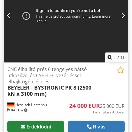
1
/
10
CNC élhajlító prés 6 tengelyes hátsó
ütközővel és CYBELEC vezérléssel,
élhajlítógép, élprés.
BEYELER - BYSTRONIC
PR 8 (2500
kN x 3100 mm)
24 000 EUR
Hessisch Lichtenau
25 000 EUR
841 km
Fix ár plusz ÁFA-val
Érdeklődni
Hívás