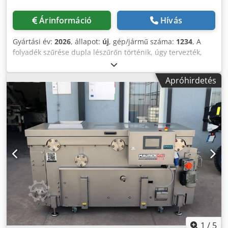
szita: cseresznye, meggy - 8 mm lyukátmérőjű szita: szilva,
kajszibarack - 10 mm lyukátmérőjű szita: őszibarack -
Árinformáció
Hívás
egyedi lyukátmérőjű szita
Gyártási év:
2026
, állapot:
új
, gép/jármű száma:
1234
, A
folyadék szűrése dupla lészűrőn történik, úgy tervezték,
hogy megakadályozza a pasztőrözőben felhalmozódó 200
mikronnál nagyobb részecskék bejutását a
Apróhirdetés
tárolótartályokba. A préselt lét kettős szűrőn keresztül
szűrik. Két egymástól függetlenül működő szűrő, amelyek
képesek egymástól függetlenül működni. Műszaki adatok: -
Teljesítmény: max. 2000 L/óra - Szűrő finomsága: 500 μm -
Anyaga: WNr. 1.4301, AISI 304 rozsdamentes acél - Méret:
550x300x1200 mm - Súly: 20 kg - Csatlakozás: DN 25
Chjdpsiu Hyaofx Apvja Opciók: - Szűrő 1: 250 μm - Szűrő 2:
100 μm - Szűrő 3: 50 μm
1
/
5