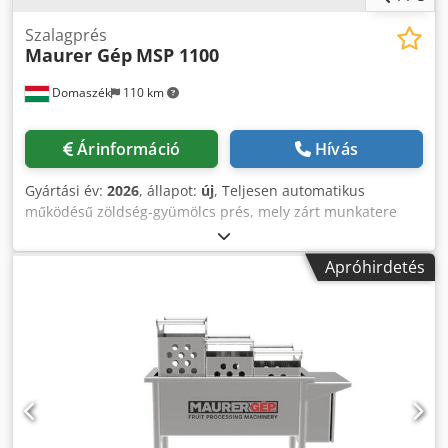
Szalagprés
Maurer Gép
MSP 1100
Domaszék
110 km
Árinformáció
Hívás
Gyártási év:
2026
, állapot:
új
, Teljesen automatikus
működésű zöldség-gyümölcs prés, mely zárt munkatere
miatt alkalmas az oxidáció minimálisra csökkentésére. A
gép alatt két darab magasnyomású szórófej kapott helyett,
Apróhirdetés
melyek folyamatos forgása végig garantálja az optimális
teljesítményt. A préshengerek és a légyűjtő tálca kis
távolsága miatt a habzás többé nem jelent problémát. A
gép nagy része szerszámok nélkül szétszedhető, ezért
könnyen takarítható. Nagy teherbírású rezgéscsillapító
géplábakkal. Minimális karbantartást igényel. Műszaki
adatok: • Teljesítmény: 1100 kg/óra • Elektromos igény: 1,5
kW, 400 V, 16 A • Anyagminőség: Wnr. 1.4301, AISI 304
rozsdamentes acél • Méretek: 2200x1330x1200 mm •