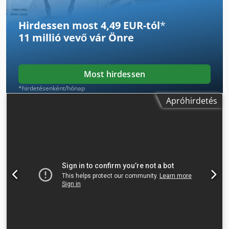
Hirdessen most 4,49 EUR-tól
*
11 millió vevő
vár Önre
Most hirdessen
*hirdetésenként/hónap
Apróhirdetés