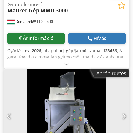
Gyümölcsmosó
Maurer Gép
MMD 3000
Domaszék
110 km
Árinformáció
Hívás
Gyártási év:
2026
, állapot:
új
, gép/jármű száma:
123456
, A
garat fogadja a mosatlan gyümölcsöt, majd az áztatás után
a felhordószalagon a gyümölcs egy másodlagos tiszta
vízpermetet kap. Könnyen tisztítható, strapabíró
Apróhirdetés
élelmiszeripari polipropilén/acetál modul hevederekkel,
két irányban fokozatmentesen állítható szalag sebességgel,
2db forgó, 2db fix kerékkel, vagy rezgéscsillapító
géplábakkal. Minimális karbantartást igényel. Műszaki
adatok: • Teljesítmény: 2000 kg/óra • Elektromos igény: 3
kW, 400 V,16 A • Anyagminőség: Wnr. 1.4301, AISI 304
rozsdamentes acél • Méretek: 3325x800x2200 mm Kiadási
magasság: 1380 mm • Súly: 240 kg • Mosó kád feltöltés: 280
L • Üzemi víz: 20-100 L/óra (beállítástól függően) •
Vízcsatlakozások: ¾” gyorscsatlakozók • IP65 minősítésű