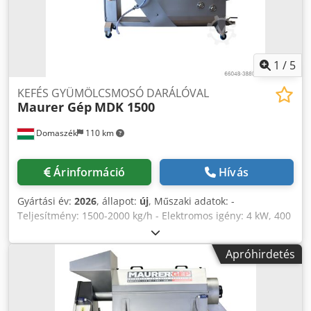
1
/
5
KEFÉS GYÜMÖLCSMOSÓ DARÁLÓVAL
Maurer Gép
MDK 1500
Domaszék
110 km
Árinformáció
Hívás
Gyártási év:
2026
, állapot:
új
, Műszaki adatok: -
Teljesítmény: 1500-2000 kg/h - Elektromos igény: 4 kW, 400
V, 16 A, három fázis - Anyagminőség: WNr. 1.4301, AISI 304
Rozsdamentes acél Chodod Aqnfjpfx Apvea - Méret:
Apróhirdetés
950x3160x2000mm - Kiadási magasság: 1270 mm - Súly:
275 kg - Mosó kád feltöltés: 280 L/műszak - Üzemi víz (20-
100L/h beállítástól függően) - Vízcsatlakozások: 3/4 “
gyorscsatlakozók - IP65 minősítésű elektronika Daráló