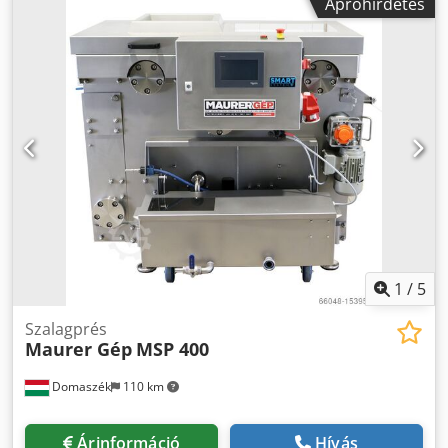
nyitható. A nyitható gyümölcsmosó fogadja a
Apróhirdetés
gyümölcsöket. A darálás és préselés után az automatikus
légyűjtő tovább küldi a levet a puffertartályokba. Ezután az
automatikus pasztőröző elvégzi a hőkezelést, és az utolsó
lépésben a kezelő a végterméket zacskókba vagy
palackokba tölti. A gép a lehető legautomatikusabb,
működtetéséhez mindössze 2 dolgozóra van szükség.
Nagyon könnyen tisztítható. Minimális karbantartást
igényel. Opciók: -Dízelgenerátor (10 kW). -3,2 tonnás
pótkocsi -300 literes édesvíztartály Chodeiu Hz Hjpfx Apvsa
-300 literes szennyvíztartály -szűrő rendszer -
Sátorrendszer -Egyedi grafikai tervezés
1
/
5
Szalagprés
Maurer Gép
MSP 400
Domaszék
110 km
Árinformáció
Hívás