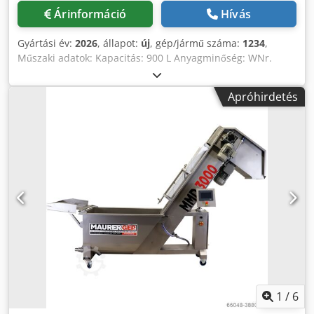
pasteurisiert/geliefert werden.
Árinformáció
Hívás
Gyártási év:
2026
, állapot:
új
, gép/jármű száma:
1234
,
Műszaki adatok: Kapacitás: 900 L Anyagminőség: WNr.
1.4301, AISI 304 Rozsdamentes acél Méret: 2050x750x1100
mm Súly: 100 kg Csatlakozók száma: 2 db Csatlakozók
Apróhirdetés
típusa: DN25 hollander Szintjelzővel Úszófedéllel Cjdpfxjiu
Hzme Apvsha A blokk alkalmas a bérmunka során a
különböző ügyfelek léhozamát külön tartályokba gyűjteni,
majd a tartályok tartalma külön-külön
pasztőrözhető/továbbítható megszakítás nélkül. Nem
igényel karbantartást.
1
/
6