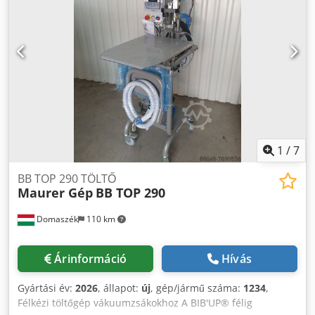
500x1100x900 mm - Belső kád méret: 900x600x460 mm -
Súly: 75 kg (fűtőközeg nélkül) - Fűtőközeg: víz (lágy) - IP65
minősítésű elektronika A gép a fűtőközeg hőmérsékletét
automatikusan szabályozza. Működése manuális.
Minimális karbantartást igényel.
1
/
7
BB TOP 290 TÖLTŐ
Maurer Gép
BB TOP 290
Domaszék
110 km
Árinformáció
Hívás
Gyártási év:
2026
, állapot:
új
, gép/jármű száma:
1234
,
Félkézi töltőgép vákuumzsákokhoz A BIB'UP® félig