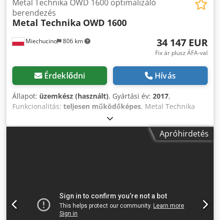
Metal Technika OWD 1600 optimalizáló
berendezés
Metal Technika
OWD 1600
34 147 EUR
Miechucino
806 km
Fix ár plusz ÁFA-val
Érdeklődni
Hívás
Állapot:
üzemkész (használt)
, Gyártási év:
2017
,
Funkcionalitás:
teljesen működőképes
, Metal Technika
OWD 1600 optimalizáló berendezés - Lengyelországban
gyártott - gyártási év 2017 MŰSZAKI PARAMÉTEREK: -
Apróhirdetés
vágási szélesség 250 mm - vágási magasság 120 mm -
kapacitás 3 200 és 8 150 m /8 h között Cjdpfx Ahsrx Rxpo
Ssrf - 5 dobos válogatóasztal - Elektronikai vezérlő
"MITSHUBISHI" színes érintőképernyős kijelzővel - Funkciók
- 30 méret teljes optimalizálása két minőségi osztályban, -
vágási programok létrehozása különböző ügyfelek
számára, - helyszíni vágás fluoreszkáló zsírkrétával, -
margóvágás (a bemeneti anyag kezdete és vége) -
szakaszos vágás (egyszerre több tétel) - méter-, össz-,