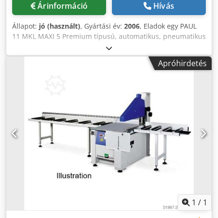
Árinformáció
Hívás
Állapot:
jó (használt)
, Gyártási év:
2006
, Eladok egy PAUL
11 MKL MAXI 5 Premium típusú, automatikus, pneumatikus
optimalizáló vágógépet. Gyártási év: 2006. Credpfjzraaxsx
Ah Sef Betöltő asztal: automatikus (folyamatos üzemű
Apróhirdetés
rendszer) Kiadó asztal: automatikus 6 db kidobó egység a
bal oldali kiadó asztalon. Optimalizálás: automatikus
hibadetektálással és automatikus vágási sémák
programozásával. Azonnal elérhető. CE minősítés.
Dokumentáció mellékelve.
1
/
1