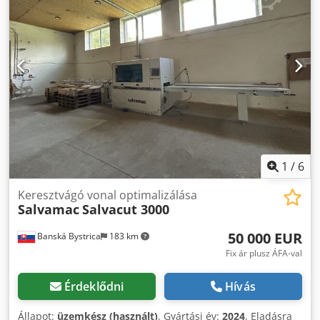
1
/
6
Keresztvágó vonal optimalizálása
Salvamac
Salvacut 3000
50 000 EUR
Banská Bystrica
183 km
Fix ár plusz ÁFA-val
Érdeklődni
Hívás
Állapot:
üzemkész (használt)
, Gyártási év:
2024
, Eladásra