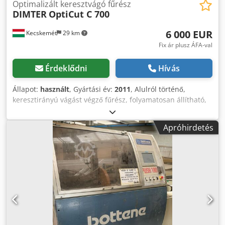
Optimalizált keresztvágó fűrész
DIMTER
OptiCut C 700
6 000 EUR
Kecskemét
29 km
Fix ár plusz ÁFA-val
Érdeklődni
Hívás
Állapot:
használt
, Gyártási év:
2011
, Alulról történő,
keresztirányú vágást végző fűrész, folyamatosan állítható,
pneumatikus vágótoló-mechanizmussal, mely a gép elején
helyezkedik el. Pneumatikusan vezérelt munkadarab-
Apróhirdetés
rögzítő eszköz (egyben biztonsági védőként is szolgál). A
kompakt géptestben jól védett pneumatikus egységek
találhatók, a karbantartó egység pedig a gép alapvázán,
kívül van felszerelve. Rendkívül lapos, speciális körfűrész-
motor a nagyobb vágási magasság érdekében. A vágás
indítása kétkezes vezérléssel történik, biztonsági pajzzsal.
A fűrésznyílás a jobb oldalon helyezkedik el, ferde
nyílással, hogy a vágott darabok és a hulladék szabadon
lehullhasson. Biztonsági előírások: CE-megfelelőség