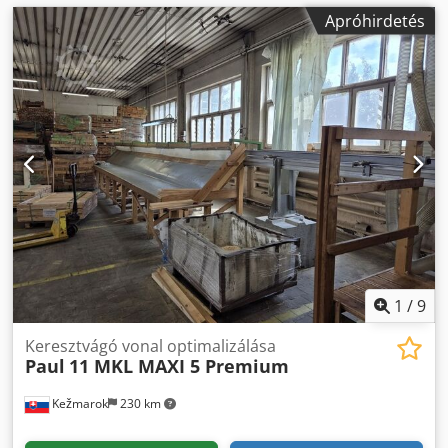
Apróhirdetés
1
/
9
Keresztvágó vonal optimalizálása
Paul
11 MKL MAXI 5 Premium
Kežmarok
230 km