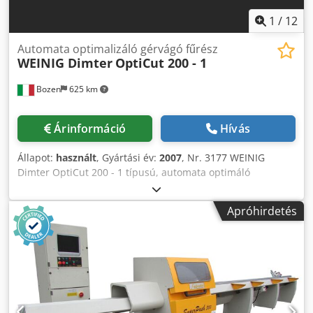
1
/
12
Automata optimalizáló gérvágó fűrész
WEINIG Dimter
OptiCut 200 - 1
Bozen
625 km
Árinformáció
Hívás
Állapot:
használt
, Gyártási év:
2007
, Nr. 3177 WEINIG
Dimter OptiCut 200 - 1 típusú, automata optimáló
keresztvágó fűrész Használt, gyártási év: 2007, a gép már
szétszerelve Fix hosszúságú anyagok keresztvágására
Apróhirdetés
Feldolgozandó fa méretek: Credpfx Ahou Atmuo Sjf
Bemeneti hossz min./max. 3000 - 5000 mm Bemeneti
szélesség min./max. 80 - 200 mm Bemeneti vastagság
min./max. 38 - 80 mm Fa keresztmetszet max. 200 x 50 Fa
végének hossza min./max. 700 - 1000 mm Vágások száma /
deszka átlagosan 5 Fafajták: puha- vagy keményfa A
berendezés teljesítménye: Előtolási sebesség max. 180