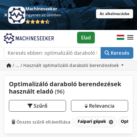
Machineseeker
Az alkalmazásba
Ingyenes az üzletben
Elad
Keresés
/ ... / Használt optimalizáló daraboló berendezések
Optimalizáló daraboló berendezések
használt eladó
(96)
Szűrő
Relevancia
Faipari gépek
Optima
Összes szűrő eltávolítása