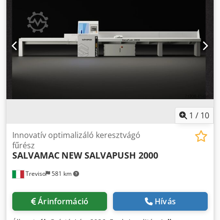
gyorsan elsajátítható és könnyen kezelhető. Ezen kívül
számíthat online támogatásra valós idejű
problémamegoldás érdekében.
1
/
10
Innovatív optimalizáló keresztvágó
fűrész
SALVAMAC
NEW SALVAPUSH 2000
Treviso
581 km
Árinformáció
Hívás