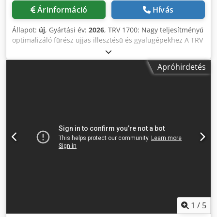
mindig elérhető. Cedpfx Aov Iqddoh Sorf Kiváló
Árinformáció
Hívás
Teljesítmény: Ultra-Pontos Mozgás: Gyors push-feed
mozgás golyós vezetékekkel a sima és pontos vágásokhoz.
Állapot:
új
, Gyártási év:
2026
, TRV 1700: Nagy teljesítményű
Kefementes Motorok: Magas teljesítmény és
optimalizáló fűrész ujjas illesztésű és gyalugépekhez A TRV
megbízhatóság. Megerősített Szerkezet: Zökkenőmentes
1700 a tökéletes megoldás a fafeldolgozók számára,
működést biztosít, rezgés nélkül. Kiegészítők a Maximális
pontosságot, sebességet és fejlett optimalizálást kínál.
Termelékenységhez: Testreszabott Töltők: Csökkentik a
Apróhirdetés
Három különböző konfigurációban kapható, Ø 500, 550 és
holtidőt. Kézi és Automatikus Nyomtatók: Világos címkézés
600 mm-es pengékkel, és a következő változatokban érhető
a félkész termékeken. Optimalizált Kiürítő Rendszerek:
el: TRV 1700A – Automata programozott vágással TRV
Minden típusú feldolgozási igényhez. Bízzon a Cursal-ban
1700E – EB – Optimalizált vágás a hozam maximalizálása és
az Innovációban és Teljesítményben A TRSI segítségével
a hulladék csökkentése érdekében Crsdpfx Ajv Iqbpoh Sjf
maximális hatékonyságot és pontosságot érhet el, úgy hogy
TRV 1700S – Egyszerű vágás jelölés után az alapmunkákhoz
a gép minden elemét testreszabja, hogy optimalizálja a
Sokoldalúságának köszönhetően a TRV 1700 ideális az ágak
gyártási folyamatot. Lépjen kapcsolatba velünk még ma,
és hibák gyors eltávolítására fa deszkákról. Különösen
hogy egyedi tanácsokat kapjon és emelje új szintre a
alkalmas olyan alkalmazásokhoz, ahol a maximális hosszt
gyártását.
részesítik előnyben, mint például a parkettagyártásnál,
vagy amikor csak a hibák kiválasztására van szükség. Fejlett
optimalizáló szoftver Több mint 100 vágási terv, szélesség
és minőség szerint testreszabható Intelligens
optimalizálási algoritmus: kereskedelmi érték
1
/
5
hulladékcsökkentés Tömeg hossz Vegyes optimalizálás