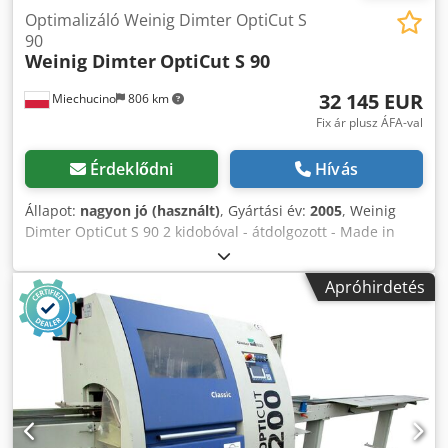
Optimalizáló Weinig Dimter OptiCut S
90
Weinig Dimter
OptiCut S 90
32 145 EUR
Miechucino
806 km
Fix ár plusz ÁFA-val
Érdeklődni
Hívás
Állapot:
nagyon jó (használt)
, Gyártási év:
2005
, Weinig
Dimter OptiCut S 90 2 kidobóval - átdolgozott - Made in
Germany - gyártási év 2005 MŰSZAKI ELŐÍRÁSOK max.
vágási hossz 4500 mm max. szélesség 360 mm max.
Apróhirdetés
magasság 160 mm automatikus hosszmérés optimalizálás
4 minőségi osztályban összteljesítmény 13 kW lapátmotor
teljesítménye 7. 5 kW pneumatikus oldalsó és felső nyomás
pengeátmérő max. 500 mm OptiCom Assist
vezérlőrendszer Crsdpei Apgmjfx Ah Sof fogadó
szállítószalag 5600 mm két kidobófej teljes hossza 13 m
Nyomtató alkatrészek jelölésére vágási pontosság +/- 0,5
mm szállítási méretek (L/B/H) 600/240/190 cm súly ~ 1800