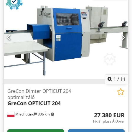
min./max. az elem belépési szélessége 80/200 mm
min./max. elem bemeneti vastagsága 12/80 mm fafaj
kemény / lágy szaggatott vágás fa osztályozás max.
előtolási sebesség 120 m / perc gyorsulás 5 m / s fűrészlap
átmérő fi 500 mm fűrész furat átmérő 30 mm fűrész orsó
sebesség 4600 U / perc 1 ciklus időtartama 0,7 - 1,2 mp
motoros szállítószalag a bejáratnál és egy jelölő állomás
oldalsó asztalokkal két jelölőhöz szállítószalag teljes
teljesítmény 15 kW hosszmérés - fluoreszcens kamera 3
minőségű vevőállomáshoz - szállítószalag teljes
optimalizálás teljes hossza 8300 mm csonka átmérő 80 és
120 mm OptiCom közvetlen vezérlésű tápegység 400 V / 50
Hz Csdpfegz Tbdjx Ah Sjrf
1
/
11
GreCon Dimter OPTICUT 204
optimalizáló
GreCon
OPTICUT 204
27 380 EUR
Miechucino
806 km
Fix ár plusz ÁFA-val