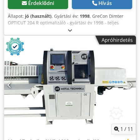
Érdeklődni
Hívás
Állapot:
jó (használt)
, Gyártási év:
1998
, GreCon Dimter
OPTICUT 204 R optimalizáló - gyártási év 1998 - teljes
optimalizálás - a vonalhoz vágás - szélességmérés -
alumínium vágás lehetséges MŰSZAKI PARAMÉTEREK: -
Apróhirdetés
max. vágási hossz 4000 mm - min. darab 200 mm - max.
vágási magasság 100 mm - max. vágási szélesség 260 mm -
pengeátmérő 500 mm - motorteljesítmény 9 kW - előtolási
sebesség max. 160 m/min - gyorsulás 2 m/s2 - hossz- és
értékoptimalizálás - pneumatikus anyagnyomás - három
kidobófej - táblázatok törlése Codpfxoh Hfkno Ah Sorf -
forgóasztal - teljes hossza 2000 cm Szállítási méretek: -
hossza 1300 cm - szélesség 245 cm - magasság 220 cm -
súly 3500 kg
1
/
11