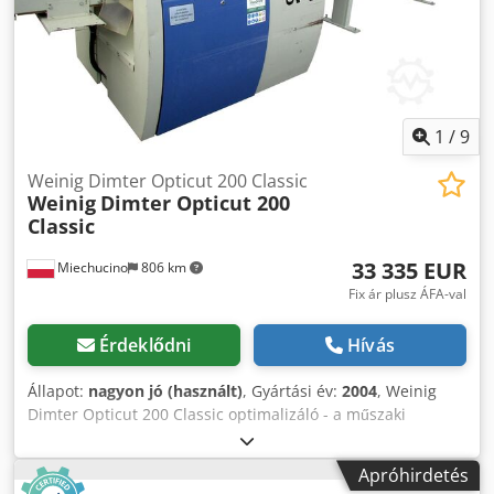
kg
1
/
9
Weinig Dimter Opticut 200 Classic
Weinig
Dimter Opticut 200
Classic
33 335 EUR
Miechucino
806 km
Fix ár plusz ÁFA-val
Érdeklődni
Hívás
Állapot:
nagyon jó (használt)
, Gyártási év:
2004
, Weinig
Dimter Opticut 200 Classic optimalizáló - a műszaki
felülvizsgálat után - 2004-es gyártási év - megfelelőségi
nyilatkozat, DTR - német gyártás MŰSZAKI PARAMÉTEREK:
Apróhirdetés
min./max. az elem belépési hossza 800/3500 mm