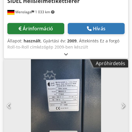
SIDEL
Heißleimetikettierer
Menslage
1 033 km
Árinformáció
Hívás
Állapot:
használt
, Gyártási év:
2009
, Áttekintés Ez a forgó
Roll-to-Roll címkézőgép 2009-ben készült
Franciaországban, SIDEL gyártásában. A Rollquattro F15
18T-t PET palackok Roll-to-Roll címkézésére tervezték
Apróhirdetés
italpalackozó üzemek részére. A gép 18 palacktányéros
forgórendszerrel működik, mechanikus bütykös vezérléssel
és kézi címkeadagolóval szerelve. Műszaki adatok -
Teljesítmény: kb. 18.000 palack/óra - Formátumok: 0,5 l /
1,0 l / 1,5 l / 2,0 l Djdjyyb Snopfx Amyjck - Alkalmazás: PET
palackok tekercses címkézése - Konfiguráció: 18 tányéros
körasztalos gép, mechanikus bütykös meghajtás, kézi
címkefeltöltő - Csatlakozási adatok: 400 V / 50 Hz / 23 kW /
46 A Szállítási terjedelem - Címkézőgép | SIDEL |
Rollquattro F15 18T | 2009 | Forgó tekercses címkéző, 18
tányérral - Hűtőegység | Kelvin Cool-Power | Külső