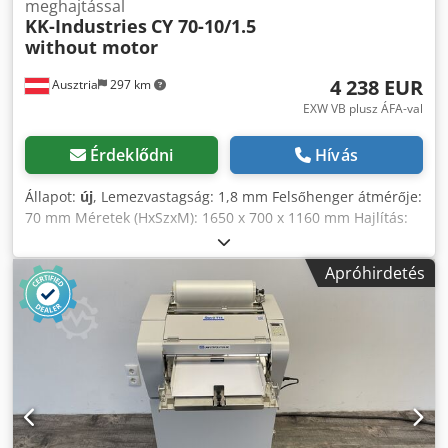
meghajtással
KK-Industries
CY 70-10/1.5
without motor
4 238 EUR
Ausztria
297 km
EXW VB plusz ÁFA-val
Érdeklődni
Hívás
Állapot:
új
, Lemezvastagság: 1,8 mm Felsőhenger átmérője:
70 mm Méretek (HxSzxM): 1650 x 700 x 1160 mm Hajlítás:
1,5 mm Motor: 1,1 kW Lemezhossz: 1050 mm Műszaki
adatok: - Öntöttvas ház - Kézi vagy (opcionálisan) motoros
Apróhirdetés
hajlítás - Hajlítás után a felső hengert oldalra lehet nyitni a
könnyebb anyageltávolítás érdekében - Kúp
hajlítóberendezés - Hátsó és alsó henger kézi fel-le
mozgatása kézikerékkel - Hordozható vezérlőpanel - CE
szabványoknak megfelelő kivitel Opcionális felszerelések: -
Motoros hátsó henger - Digitális kijelző a hátsó henger
pozíciójának megjelenítéséhez - Burkolat a testhez: 274
EUR - Edzett hengerek: 392 EUR - Változtatható