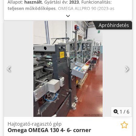
Állapot:
használt
, Gyártási év:
2023
, Funkcionalitás:
teljesen működőképes
, OMEGA ALLPRO 90 (2023-as
modell) – HAJTÓ- és RAGASZTÓGÉP - Mikrodooz-
berendezés Dedpfxozlqzgo Amyjck - Szervomotorok az
Apróhirdetés
adagoló- és a rakóegységen - Távvezérlés - Bal- és jobb
oldali beállítási egységek - Behúzható központi tartó a
végső hajtási egységben - Harmadik tartó a PF1 és PF2
egységeken - Kamera az adagolóegységnél az adagolási
szakasz bejáratának ellenőrzésére - Motoros tartók
pozíciójelzéssel - Elektronikus szervorendszer 4- és 6-
sarokú dobozokhoz - Pneumatikus igazítóegység
mikrohullámú, önzáró aljú dobozokhoz - eWON Flexy az
OPC UA adatok megosztásához - Légnyomásos
hajtórendszer az önzáró aljakhoz - Biztonsági húzózsinórok
- ERO hidegragasztó rendszer (3 ragasztópisztoly + oldalsó
ragasztóhenger tartállyal)
1
/
6
Hajtogató-ragasztó gép
Omega
OMEGA 130 4- 6- corner