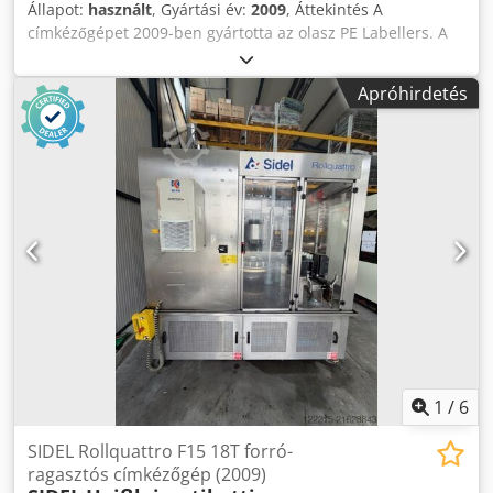
Állapot:
használt
, Gyártási év:
2009
, Áttekintés A
címkézőgépet 2009-ben gyártotta az olasz PE Labellers. A
gép jó állapotban van, már szakszerűen szétszerelték és
raktározták. Műszaki adatok Dodpfx Amew En Utjyeck -
Apróhirdetés
Teljesítmény: 12 000 palack/óra - Alkalmas: 1,0 l és 1,5 l -
Munkairány: bemenet balról – kimenet jobbról (az
óramutató járásával ellentétesen) - Címkézőfejek száma: 12
- Címke pozíciója: Körkörös címkézés - Címke anyaga: OPP
forró ragasztóval - Gép vezérlése: Siemens S7 -
Feldolgozható palackok & formátumváltó szerszámokkal
együtt: 0,25 l – 0,50 l – 1,0 l
1
/
6
SIDEL Rollquattro F15 18T forró-
ragasztós címkézőgép (2009)