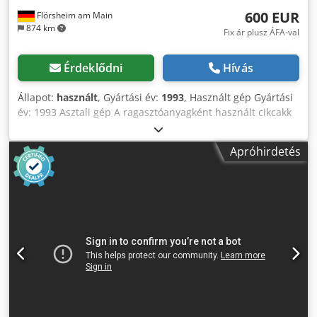
600 EUR
Flörsheim am Main
874 km
Fix ár plusz ÁFA-val
Érdeklődni
Hívás
Állapot:
használt
, Gyártási év:
1993
, Használt gép Gyártási
év: 1993 Asztali gép A ragasztóanyagként használt cikcakk
fonalat alulról ragasztja fel Automatikus vastagság- és
tűréshatáregyenlítés mért furnérokhoz Furnér kb. 120 mm
Apróhirdetés
hossz, 35 mm szélesség és 0,3–2 mm vastagság között
Elektromos csatlakozás: 230 V Dcedpezk N D Rjfx Amyek
Konzolkinyúlás: 700 mm Anyagtovábbítás: kb. 6 m/perc
Súly: kb. 54 kg Elérhetőség: rövid határidővel Raktárhely:
Flörsheim