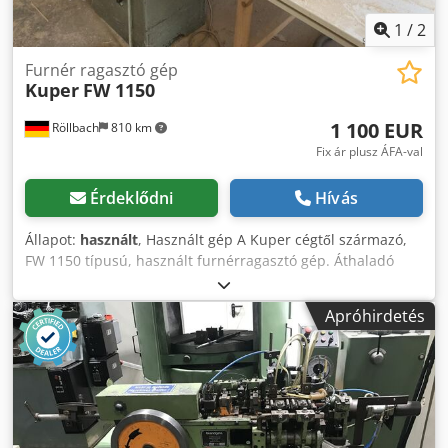
1
/
2
Furnér ragasztó gép
Kuper
FW 1150
1 100 EUR
Röllbach
810 km
Fix ár plusz ÁFA-val
Érdeklődni
Hívás
Állapot:
használt
, Használt gép A Kuper cégtől származó,
FW 1150 típusú, használt furnérragasztó gép. Áthaladó
szélesség: 1150 mm Előtolási sebesség: kb. 10–30 m/perc
Furnérvastagság: 0,3–3 mm Djdpfx Aszk Nqqomyjck Az elől
Apróhirdetés
és hátul található asztalok nélkül. Elérhetőség: rövid időn
belül. Helyszín: Röllbach