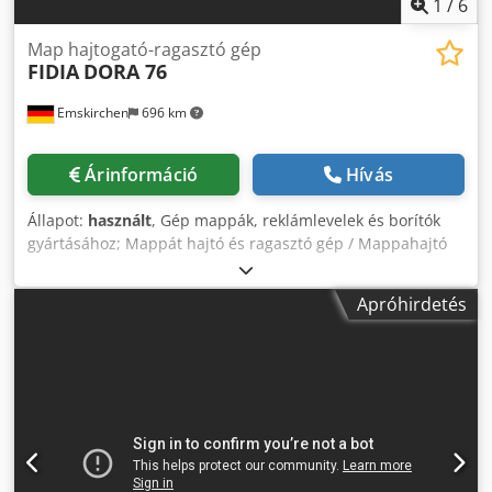
1
/
6
Map hajtogató-ragasztó gép
FIDIA
DORA 76
Emskirchen
696 km
Árinformáció
Hívás
Állapot:
használt
, Gép mappák, reklámlevelek és borítók
gyártásához; Mappát hajtó és ragasztó gép / Mappahajtó
és ragasztógép FIDIA DORA 76 Gyártási év / Year: 2000
Dedpezqtp Dsfx Amyock Lapos raktár adagoló / Lapos
Apróhirdetés
halom adagoló Formátum: min. 150 x 240 mm - max. 760 x
1000 mm Forró ragasztó olvasztó egység / Forró olvadékú
ragasztó olvasztó egység ROBATECH Concept 8 Online
videós ellenőrzés WhatsApp-on - MS Zoom-on -
Telegramon Raktáron, Emskirchen/Nürnbergben - Azonnal
elérhető - Kipróbálható