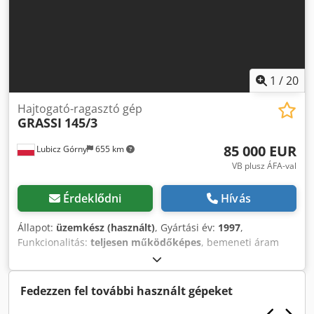
1
/
20
Hajtogató-ragasztó gép
GRASSI
145/3
85 000 EUR
Lubicz Górny
655 km
VB plusz ÁFA-val
Érdeklődni
Hívás
Állapot:
üzemkész (használt)
, Gyártási év:
1997
,
Funkcionalitás:
teljesen működőképes
, bemeneti áram
típusa:
háromfázisú
, teljes szélesség:
3 000 mm
, teljes
hossz:
17 600 mm
, bemeneti feszültség:
380 V
, össztömeg:
13 000 kg
, GRASSI 145 hajtogatós ragasztógép, amely
Fedezzen fel további használt gépeket
kartondobozok és hullámkarton csomagolások gyártására