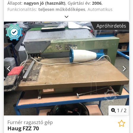
Állapot:
nagyon jó (használt)
, Gyártási év:
2006
,
Funkcionalitás:
teljesen működőképes
, Automatikus
lapadagoló A-20 (A-3): Mabeg szívófej, dupla lapvezérlés
Lamináló egység EK 104 (A-EK-3): Nedves laminálás és
Apróhirdetés
termikus laminálás Dcsdpfxerp D I Io Amyok Automatikus
elválasztó egység TM-104 (TM-3) Szétválasztó egység: 4-
szeres körkés, súrlódókerék Pormentesítő állomás
Automatikus rakodógép S-3 Legnagyobb lapformátum X :
1040 mm Legnagyobb Y formátumú lap : 1140 mm
Minimális lapformátum X : 210 mm Min. lapformátum Y :
210 mm Gép sebessége : 50 m/perc
1
/
2
Furnér ragasztó gép
Haug
FZZ 70