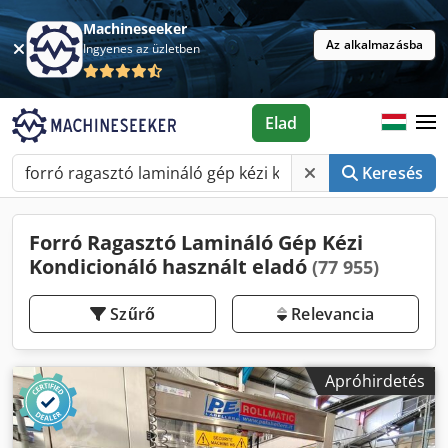
Machineseeker
Az alkalmazásba
Ingyenes az üzletben
Elad
Keresés
Forró Ragasztó Lamináló Gép Kézi
Kondicionáló használt eladó
(77 955)
Szűrő
Relevancia
Apróhirdetés