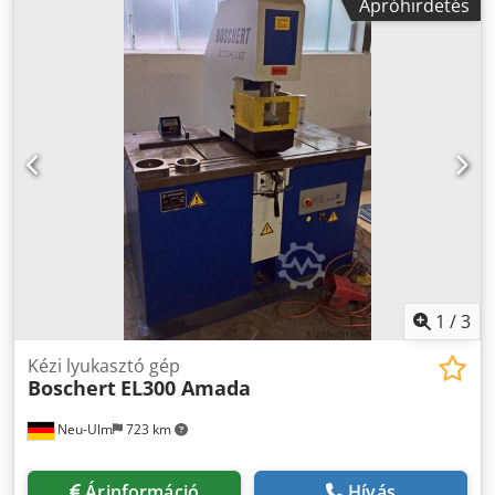
hajtogatást és ragasztást biztosít. A bemutatott videóban a
Apróhirdetés
berendezés, amelyet digitális nyomdák számára terveztek.
gép kúpos alakú csomagok hajtogatását és ragasztását
Gyártás helye: Spanyolország. Műszaki adatok: Maximális
mutatja. A Straight Line kartonok gyártásakor a gép
ívméret: 520 mm x 720 mm Minimális ívméret: 220 mm x
általában körülbelül 20 000–25 000 dobozt gyárt óránként.
220 mm Minimális papírsúly: 130 g/m² Maximális
A tényleges gyártási teljesítmény függ a doboz
papírsúly: 350 g/m² Üzemi hőmérséklet: 80-145°C
kialakításától, a blankok méreteitől, az alapanyag típusától
Maximális munkasebesség: 22 m/perc Tömeg: 750 kg
és a kiválasztott működési sebességtől. • Ügyfél által
Tápellátás: 380V Kiegészítés: 6 bar sűrített levegő Acél,
szállított blankokkal kísérleti gyártás lehetséges Dedpezr
krómozott, nagyméretű henger olajfeltöltéssel a nagyobb
Rm Nofx Amyeck • A kiválasztott ragasztórendszerrel
üzemi stabilitás érdekében. Pneumatikus nyomás,
tesztek végezhetők • Egyedi, élő gépbemutató szervezhető •
elválasztás és automatikus adagolás magas raklapról.
A műszaki dokumentáció áttekinthető az átvizsgálás során
Dcjdpfx Ameziyq Seyok Állítható préselési erő. Expanziós
tengely a fólia rögzítéséhez, billenőkarra szerelve.
Érintőpanel az egyszerű kezeléshez. Ív kiegyenesítő modul.
Leadóasztal. Érdeklődjön a termékről!
1
/
3
Kézi lyukasztó gép
Boschert
EL300 Amada
Neu-Ulm
723 km
Árinformáció
Hívás