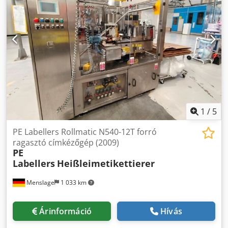
1
/
5
PE Labellers Rollmatic N540-12T forró
ragasztó címkézőgép (2009)
PE
Labellers
Heißleimetikettierer
Menslage
1 033 km
Árinformáció
Hívás