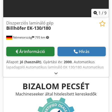
1
/
9
Diszperziós lamináló gép
Billhöfer
EK-130/180
Németország
795 km
Árinformáció
Hívás
Állapot:
jó (használt)
, Gyártási év:
2000
, Automatikus
lapadagoló Automatikus lamináló EK 130/180 Automatikus
elválasztó egység BAT Automatikus rakodógép Max.
formátum : 1300 x 1800 mm Dodjh H Dqhepfx Amysck Gép
sebessége : 50 m/min Műszaki adatok a munkától, a
BIZALOM PECSÉT
fogyóanyagoktól és adott esetben egyéb tényezőktől
függően
Machineseeker által hitelesített kereskedők