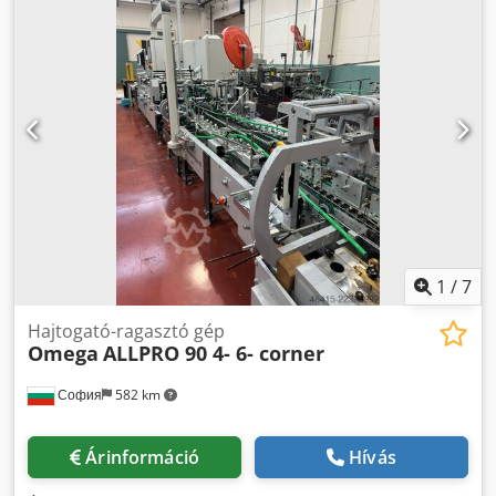
sárgulás) előfordulhatnak. Dcedpfxoxb A N Uj Amyek A
készülék működőképessége ellenőrizve lett. A tesztnyomat
a képen látható. Csomagolás és szállítás: A készüléket
üzletünk nyitvatartási idejében megtekintheti. Kérjük,
előzetesen egyeztessen időpontot! Tengerálló csomagolás
és világszintű szállítás igény esetén megoldható! Szállítás
vagy átvétel előtt a működést videón dokumentáljuk.
További információkért kérjük, vegye fel velünk a
kapcsolatot.
1
/
7
Hajtogató-ragasztó gép
Omega
ALLPRO 90 4- 6- corner
София
582 km
Árinformáció
Hívás