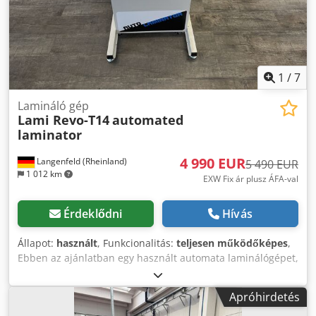
fordulatszám Dcodpfsd Ab T Rjx Amyok Nagyon sok
referenciával rendelkezünk!
1
/
7
Lamináló gép
Lami Revo-T14
automated
laminator
4 990 EUR
Langenfeld (Rheinland)
5 490 EUR
1 012 km
EXW Fix ár plusz ÁFA-val
Érdeklődni
Hívás
Állapot:
használt
, Funkcionalitás:
teljesen működőképes
,
Ebben az ajánlatban egy használt automata laminálógépet,
"Lami Revo-T14"-et vásárolhat. Eladás tárgya: 1 x Lami
Revo-T14 Állapot: A kínált termék használt berendezés,
Apróhirdetés
amelyen használatból eredő nyomok (apró karcolások vagy