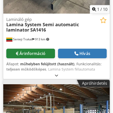
1
/
10
Lamináló gép
Lamina System Semi automatic
laminator
SA1416
Senieji Trakai
913 km
Árinformáció
Hívás
Állapot:
műhelyben felújított (használt)
, Funkcionalitás:
teljesen működőképes
, Lamina System félautomata
laminálógép SA 1416. Teljes felújítás után, nagyon jó
műszaki állapotban. A gép áram alatt van, kipróbálható.
Apróhirdetés
Maximális ívméret: szélesség: 1400 mm hosszúság: 1600
mm Minimális ívméret: szélesség: 200 mm hosszúság: 350
mm Djdpfx Amowz Ev Tjyjck Felső ív: 130 - 450 g/m² 1 pts =
28,25 g/m² Alsó ív: 250 g/m²-től 10 mm-ig (0,39”) 1 pts =
28,25 g/m² hullámpapír: 0,6 - 10 mm (0,016” - 0,39”)
Automatikus alapanyag-adagoló folyamatos ívbevitelhez. A