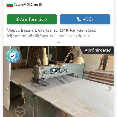
София
582 km
Árinformáció
Hívás
Állapot:
használt
, Gyártási év:
2016
, Funkcionalitás:
teljesen működőképes
, bemeneti áram típusa:
háromfázisú
, Omega 130 dobozragasztó gép – 4 vagy 6
sarok - ALLPRO 130 (2016-os modell) - Kamera a betöltő
Apróhirdetés
egységnél, a termékek bevezetésének ellenőrzésére a
továbbító szakaszba - Vákuumos betöltő - Servomotoros
betöltő - Bal és jobb oldali pozicionáló egységek Dcodpfx
Ajzlqwzjmyok - Távirányító - Motoros szállítószalagok -
Motoros felső tartóelemek nehéz anyagokhoz - Elektronikus
servorendszer 4- és 6-sarokú dobozokhoz - Pneumatikus
igazító a mikrohullámú, önzáródó aljú dobozokhoz - eWON
Flexy az OPC UA adatok megosztásához - Biztonsági
húzókötelek - LAMBERTONI forró ragasztó rendszer (2
ragasztópisztoly) + oldalsó korong hidegragasztó tartállyal -
Lehetőség ZATOR hidegragasztó rendszer (4
ragasztópisztoly) telepítésére, szivattyú és enkóder nélkül