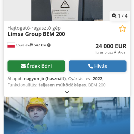
hűtőegység - Vezérlés | Kezelőpult folyamatkijelzőkkel
1
/
4
Hajtogató-ragasztó gép
Limsa Group
BEM 200
24 000 EUR
Kowalew
542 km
Fix ár plusz ÁFA-val
Érdeklődni
Hívás
Állapot:
nagyon jó (használt)
, Gyártási év:
2022
,
Funkcionalitás:
teljesen működőképes
, BEM 200
dobozragasztó gép Eladásra kínáljuk a BEM 200
dobozragasztó gépet. A BEM200 modell egy automatikus
gép, amelyet a kartondobozok összeállítására és a dobozok
aljának ragasztószalaggal történő lezárására terveztek és
gyártottak. Ez a modell a közép- vagy felső kategóriájú
gépek közé tartozik, és a karton csomagolást használó
szinte minden iparág számára alkalmas. Dcjdpfx Aozr