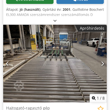
Állapot:
jó (használt)
, Gyártási év:
2001
, Guillotine Boschert
EL300 AMADA szerszámrendszer szerszámállomás D
átmérő 88,9 mm Új szerszám adapter A / B / C állomás
Lyukasztási teljesítmény: 280 kN (28 tonna) Lyukasztókar
Apróhirdetés
RADIUS 350 mm Oldalsó ütköző 500 mm jobbra / balra
Mélységmérő digitális kijelzővel Az oldal támadások új ,
Tömeg 2300 kg Dcsdpfjdnny Rex Amyek
1
/
8
Hajtogató-ragasztó gép