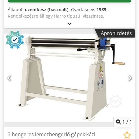
hajtogató-ragasztó gép HEBEI SOOME-tól (2024), valamint
Állapot:
üzemkész (használt)
, Gyártási év:
1989
,
teljesen automata hullámkarton hajtogató-ragasztó gép
Rendelkezésre áll egy Harro típusú, vízszintes,
HEBEI SOOME-tól (2019) is eladó.
összehajtható dobozragasztó gép, melyhez egy Bühnen
típusú forró ragasztó adagoló tartozik. A késztermék belső
Apróhirdetés
méretei (X/Y/Z): 168 mm/27 mm/94 mm, a késztermék külső
méretei (X/Y/Z): 170 mm/28 mm/95 mm, a termék nettó
tömege: 60 g, a termék lapos tárolási méretei (X/Y): 252,5
mm/169 mm, a forró ragasztó adagoló gyártási éve: 2011. A
gépet 1987-ben felújították. A termékadatok a jelenlegi
termékformátumokra vonatkoznak. Dokumentáció
rendelkezésre áll. Lehetőség van helyszíni bemutatóra.
Dcsdpezp Rf Tofx Amyjk
1
/
1
3 hengeres lemezhengerlő gépek kézi