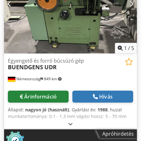
1
/
5
Egyengető és forró búcsúzó gép
BUENDGENS
UDR
Németország
849 km
Árinformáció
Hívás
Állapot:
nagyon jó (használt)
, Gyártási év:
1988
, huzal
munkatartománya: 0,1 - 1,3 mm vágási hossz: 5 - 70 mm
kimenet: 400 / perc. komplett hűtővel és motorizált
dekólerrel Dodpj Syv Tsfx Amyjck
Apróhirdetés