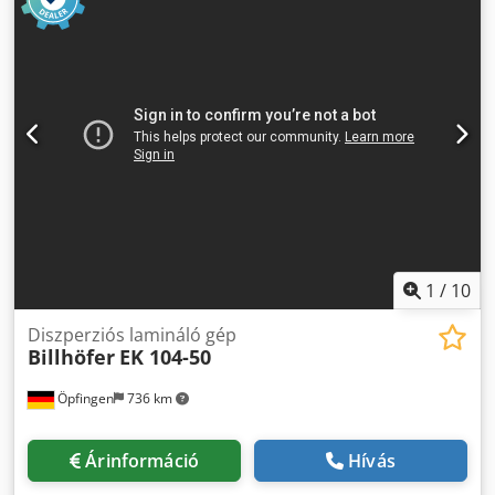
1
/
10
Diszperziós lamináló gép
Billhöfer
EK 104-50
Öpfingen
736 km
Árinformáció
Hívás