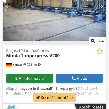
gép eloxált alumínium profilokból készült, masszív
vázszerkezeten van kialakítva. Szélesség (platformokkal):
2350 mm, hosszúság: 4600 mm.
1
/
4
Ragasztó lamináló prés
Minda
Timperpress V200
Kanzach
753 km
Árinformáció
Hívás
Állapot:
nagyon jó (használt)
, 1. kép a gyártótól példaként
Dodpfohtd E Ajx Amyeck többi kép eredeti Gyártó: Minda
Keresés mentése
Megnevezés: Timper Press V 200 Műszaki adatok: Fő
sajtónyomás alulról: Sajtolókamrák száma: 2 max.
Apróhirdetés
lécszélesség: 270 mm Max. a ragasztott gerenda hossza: