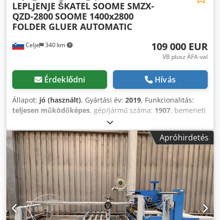
LEPLJENJE ŠKATEL SOOME SMZX-
QZD-2800
SOOME 1400x2800
FOLDER GLUER AUTOMATIC
109 000 EUR
Celje
340 km
VB plusz ÁFA-val
Érdeklődni
Hívás
Állapot:
jó (használt)
, Gyártási év:
2019
, Funkcionalitás:
teljesen működőképes
, gép/jármű száma:
1907
, bemeneti
áram típusa:
háromfázisú
, teljes szélesség:
2 050 mm
,
teljes hossz:
22 100 mm
, teljes magasság:
1 350 mm
,
Apróhirdetés
bemeneti feszültség:
380 V
, szervomotor teljesítménye:
10 000 W
, össztömeg:
6 500 kg
, vágáshossz (max.):
2 300
mm
, Eladó: nagy teljesítményű, teljesen automata
dobozhajtogató és ragasztógép hullámpapír dobozokhoz, a
HEBEI SOOME gyártmánya. A gép 2019-ben készült, gyors
és automatizált nagyformátumú csomagolási feladatokra
lett tervezve. Automatikus adagoló- és hajtogatórendszere
révén ideális választás nagy igénybevételű ipari