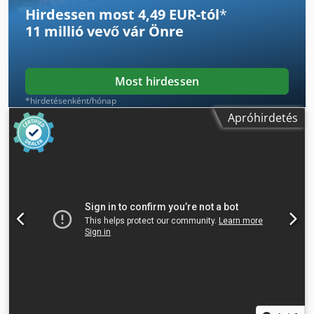
Ixiemysk
Hirdessen most 4,49 EUR-tól
*
11 millió vevő
vár Önre
Most hirdessen
*hirdetésenként/hónap
Apróhirdetés