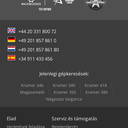
+44 20 331 800 72
+49 201 857 861 0
+49 201 857 861 80
+34 911 433 456
Jelenlegi gépkeresések:
Kramer 346
Kramer 340
Kramer 418
Magasemelő
Kramer 350
Kramer 380
Négyutas targonca
Elad
Szerviz és támogatás
Hirdetések feladása
Bejelentkezés