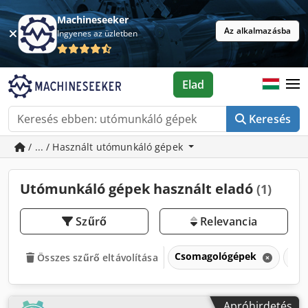
Machineseeker
Az alkalmazásba
Ingyenes az üzletben
Elad
Keresés
/ ... / Használt utómunkáló gépek
Utómunkáló gépek használt eladó
(1)
Szűrő
Relevancia
Csomagológépek
Utó
Összes szűrő eltávolítása
Apróhirdetés