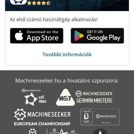
Élhajlító Gép
Élzáró Gép
Az első számú használtgép alkalmazás!
Összehordó Gép
További információk
Machineseeker.hu a hivatalos szponzora: