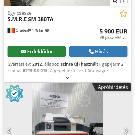
1
/
1
Egy csésze
S.M.R.E
SM 380TA
5 900 EUR
Oradea
178 km
VB plusz ÁFA-val
Érdeklődni
Hívás
Gyártási év:
2012
, állapot:
szinte új (használt)
, gép/jármű
száma:
6719-03-015
, A gépet textil- és bőranyagok
vágására, valamint kemény anyagok csiszolására tervezték
és gyártották késvágó szerszám segítségével. A gép egy
Apróhirdetés
munkafelületből áll, beépített vákuumrendszerrel, amely
szilárdan tartja az anyagot a szerszám vágása közben. A
kezelő külső rajzokat tölthet be a gépbe; vagy a rajzot
közvetlenül használhatja egy géppel felszerelt számítógép.
A gép csak ipari használatra készült Dodeha Nxcjpfx Anfokr