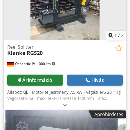
1
/
2
Reel Splitter
Klanke
RGS20
Osnabrück
1 000 km
Árinformáció
Hívás
Állapot:
új
, - Motor teljesítmény 7,5 kW - vágási erő 20 ° -ig
Vágócsatorna - max. tekercs hossza 1100mm - max.
tekercsátmérő 900mm - a gép súlya kb. 2500kg - tartály
kapacitása kb. 100 liter - kézvédő a kezelőpanel területén
Apróhirdetés
és vele szemben - a test RAL színe az ügyfél kérése szerint
védőrács / késrúd RAL 1028 sárgadinnye sárga Rendelt
áruk és további információk kérésre Djdpfxjftnt Ne Anfokr