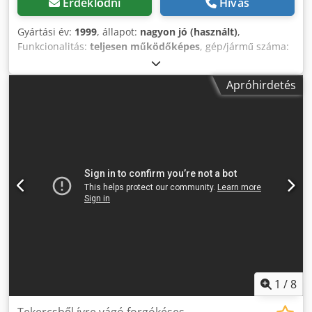
Érdeklődni
Hívás
Gyártási év:
1999
, állapot:
nagyon jó (használt)
,
Funkcionalitás:
teljesen működőképes
, gép/jármű száma:
M16155
, Plotter/vágógép a csomagolástechnikai tervek
készítéséhez, tartalmazza a szervert és a CAD szoftvert
Apróhirdetés
(ARTIOSCAD). Dkedpfx Anjzkbadsfsr Munkafelület: 1300 x
1600 mm.
1
/
8
Tekercsből ívre vágó forgókéses