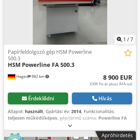
1
/
7
Papírfeldolgozó gép HSM Powerline
500.3
HSM
Powerline FA 500.3
8 900 EUR
Hagen
982 km
EXW Fix ár plusz ÁFA-val
Érdeklődni
Hívás
Állapot:
használt
, Gyártási év:
2014
, Funkcionalitás:
teljesen működőképes
, gép/jármű száma:
Powerline FA
500.3
, HSM Powerline 500.3 A HSM Powerline
csúcskategóriás, nagy teljesítményű iratmegsemmisítője.
Apróhirdetés
Ez az erőteljes gép ideális nagy mennyiségek