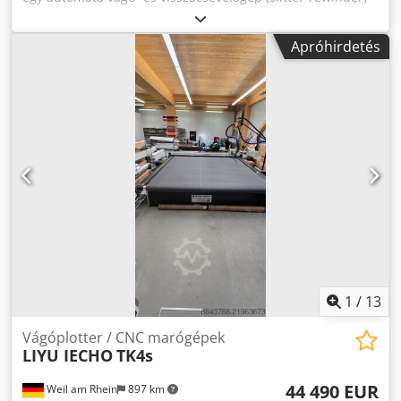
Jurmet márkájú. Összes futásteljesítmény: kb. 8900 km,
max. munkaszélesség: 1600 mm, min. anyatekercs
Apróhirdetés
szélessége: 300 mm, max. anyatekercs átmérő: 1000 mm,
anyatekercs magbelseje: 76 mm/152 mm, késztekercs
magbelseje: 25,4 mm/76 mm, max. mechanikus sebesség:
500 m/perc, max. pályafeszítés: 153 N, kés pozicionálási
pontosság: +/-0,3 mm, nyomóhenger szélesség: 1600 mm,
max. terméktömeg: 150 g/m², max. termékvastagság: 220
µm, üzemóra: kb. 9850 h. Dokumentáció rendelkezésre áll.
Személyes megtekintés lehetséges. Dsdpfezhnupsx Anfjkr
1
/
13
Vágóplotter / CNC marógépek
LIYU IECHO
TK4s
44 490 EUR
Weil am Rhein
897 km