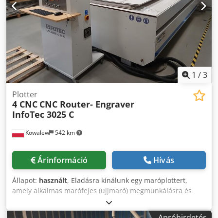
késlöket: kb. 45 löket/perc. Gép méretei X/Y/Z: kb. 2600
mm/2500 mm/1650 mm, súly: kb. 3200 kg. A mérőegység
hibás. Megtekintés egyeztetés alapján lehetséges.
Dkedpszklfkjfx Anfsr
1
/
3
Plotter
4 CNC
CNC Router- Engraver
InfoTec 3025 C
Kowalew
542 km
Árinformáció
Hívás
Állapot:
használt
, Eladásra kínálunk egy maróplottert,
amely alkalmas marófejes (ujjmaró) megmunkálásra és
faforgács alapú anyagok (MDF, forgácslap, OSB) fúrására.
Munkaterület: Y=4000 mm, X=2100 mm. Dksdpozfirdjfx
Apróhirdetés