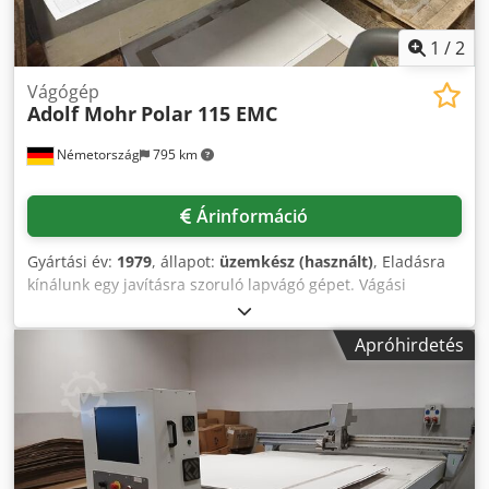
1
/
2
Vágógép
Adolf Mohr
Polar 115 EMC
Németország
795 km
Árinformáció
Gyártási év:
1979
, állapot:
üzemkész (használt)
, Eladásra
kínálunk egy javításra szoruló lapvágó gépet. Vágási
szélesség: 1150 mm, adagolási mélység: 1150 mm,
maximális raktár magasság: 165 mm, maximális vágási
Apróhirdetés
magasság: 165 mm, asztal magassága: kb. 900 mm,
maximális hátsó tolókeret sebessége: kb. 300 mm/s, hátsó
tolókeret pozicionálási pontossága: 0,01 mm. Legkisebb
vágás alátétlemez nélkül: kb. 25 mm, legkisebb vágás
alátétlemezzel: kb. 90 mm, nyomási tartomány: kb. 150
daN - 4500 daN, biztonsági nyomás: 30 daN, maximális