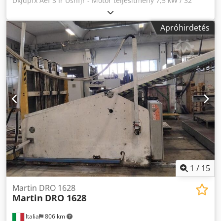
Dkjdpfx Aef S Ir Usnfjr - Motor teljesítmény 7,5 kW / 32
Amper / 5 pólusú – 50HZ-3LNPE - PLC alapú vezérlés
kétkezes biztonsági áramkörrel - Vágóerő 30 tonna - Vágási
Apróhirdetés
sebesség 17,3 mm/s Vágócsatorna a következőkhöz készült:
- max. tekercshossz 1500 mm - max. tekercs átmérő
1200mm - A gép súlya kb 3000 kg -Szín RAL5012 -
világoskék További információ és ár kérésre Rendeljen árut
1
/
15
Martin DRO 1628
Martin
DRO 1628
Italia
806 km