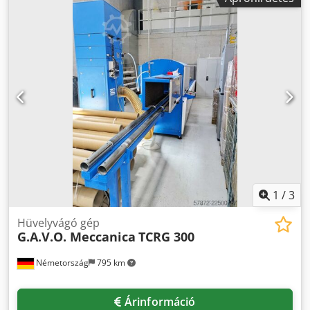
1
/
3
Hüvelyvágó gép
G.A.V.O. Meccanica
TCRG 300
Németország
795 km
Árinformáció