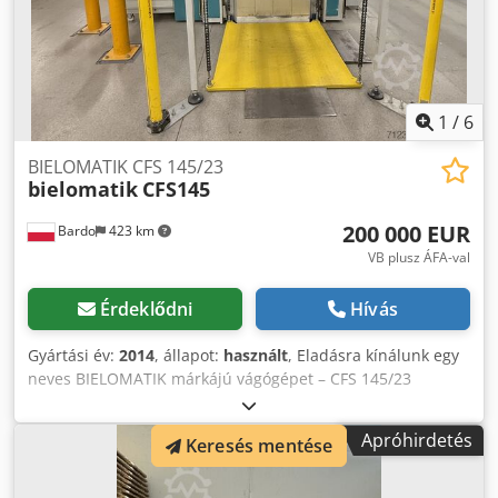
1
/
6
BIELOMATIK CFS 145/23
bielomatik
CFS145
200 000 EUR
Bardo
423 km
VB plusz ÁFA-val
Érdeklődni
Hívás
Gyártási év:
2014
, állapot:
használt
, Eladásra kínálunk egy
neves BIELOMATIK márkájú vágógépet – CFS 145/23
modellt. A gép 2014-ben készült, azóta kizárólag egy
tulajdonos használta. Az eszköz átfogó szervizelésen esett
Apróhirdetés
Keresés mentése
át, teljesen felszerelt, műszakilag kiváló állapotban van, és
azonnal bevethető, problémamentes működésre kész.
Műszaki adatok: – Tekercs átmérő: max. 1 525 mm; min.