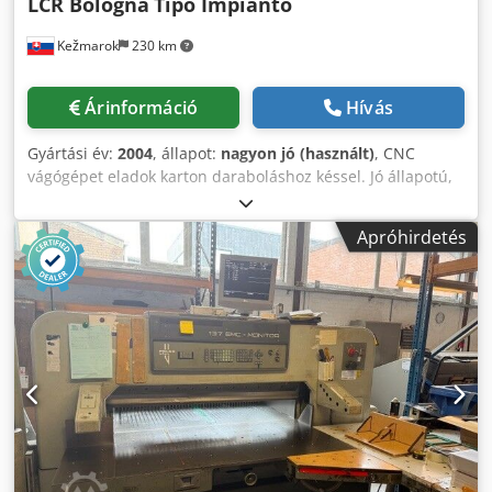
LCR Bologna
Tipo Impianto
Kežmarok
230 km
Árinformáció
Hívás
Gyártási év:
2004
, állapot:
nagyon jó (használt)
, CNC
vágógépet eladok karton daraboláshoz késsel. Jó állapotú,
általában a gyártónál javítják, azonnal eladhatók. Dksdjd I
N Etepfx Anfjr
Apróhirdetés