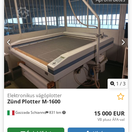
Anfjr
1
/
3
Elektronikus vágóplotter
Zünd
Plotter M-1600
15 000 EUR
Gazzada Schianno
831 km
VB plusz ÁFA-val