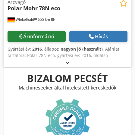
Arcvágó
Polar Mohr
78N eco
Winkelhaid
655 km
Árinformáció
Hívás
Gyártási év:
2016
, állapot:
nagyon jó (használt)
, Ajánlat
tartalma: Polar 78N eco, gyártási év: 2016, oldalsó
légasztalokkal (75x75 cm és 50x50 cm), azonnal elérhető.
Dedpfx Anow Am Dhjfjkr
BIZALOM PECSÉT
Machineseeker által hitelesített kereskedők