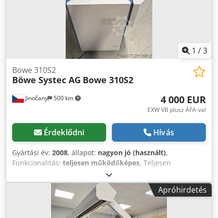
1
/
3
Bowe 310S2
Böwe Systec AG
Bowe 310S2
4 000 EUR
Jinočany
500 km
EXW VB plusz ÁFA-val
Érdeklődni
Hívás
Gyártási év:
2008
, állapot:
nagyon jó (használt)
,
Funkcionalitás:
teljesen működőképes
, Teljesen
működőképes Bowe 310S2 vágógépet kínálunk, nagyon jó
állapotban. Gyártó: Böwe Systec GmbH Típus: Bowe 310S2
Apróhirdetés
Dkedpszdkh Rsfx Anfor Gyártási év: 2008 Állapot: nagyon jó
Ár: 4 000 EUR áfával együtt • Olvasás: Vonalkód és OMR •
Állapot: működőképes, teljes sebességen (3 m/s) tesztelve