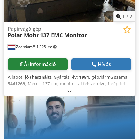
1
/
2
Papírvágó gép
Polar Mohr
137 EMC Monitor
Zaandam
1 205 km
Árinformáció
Hívás
Állapot:
jó (használt)
, Gyártási év:
1984
, gép/jármű száma:
5441269
, Méret: 137 cm, monitorral felszerelve, beépített
hidraulikus emelőrendszer, nincs oldalasztal.
Dkodjztcwvepfx Anfsr