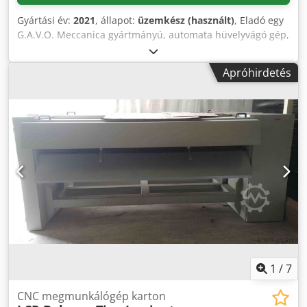
Gyártási év:
2021
, állapot:
üzemkész (használt)
, Eladó egy
G.A.V.O. Meccanica gyártmányú, automata hüvelyvágó gép,
melyhez tartozik egy Debus szűrőberendezés is. 1) G.A.V.O.
Meccanica hüvelyvágó gép, típus: TCRG 300, gyártási év:
Apróhirdetés
2021, munkaterület külső átmérő: 80 mm - 230 mm, max.
külső átmérő (opcionális): 330 mm, max. befogatható
hossza: 3000 mm, max. vágási hossza: 3000 mm, min.
vágási hossza: 15 mm, min. falvastagság papír hüvelyek
esetén: kb. 4-5 mm, min. falvastagság műanyag hüvelyek
esetén: kb. 2-3 mm, teljesítmény: kb. 180-300 vágás/óra,
vezérlés: Siemens, vágási hossztűrés: +/- 0,3 mm. 2) Debus
szűrőberendezés, típus: DES DUS 1813, gyártási év: 2018,
szívóteljesítmény: 30 m³/perc. Dokumentáció
rendelkezésre áll. Megtekintés előzetes egyeztetés után
lehetséges. Dkjdpfx Anszrzn Defjr
1
/
7
CNC megmunkálógép karton