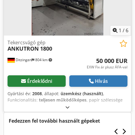
1
/
6
Tekercsvágó gép
ANKUTRON
1800
50 000 EUR
Ditzingen
804 km
EXW Fix ár plusz ÁFA-val
Érdeklődni
Hívás
Gyártási év:
2008
, állapot:
üzemkész (használt)
,
Funkcionalitás:
teljesen működőképes
, papír szélessége
(max.):
1 800 mm
, Lebontási átmérő: 1 000 mm
Tekercselési átmérő: 800 mm Maximális sebesség: 400
m/perc Fricciós tengelyek 3 és 6 hüvelykes Hidraulikus
Fedezzen fel további használt gépeket
emelő a lebontóállomáson Felragasztó asztal Pályaszél-
szabályozás Tidland kés tartók, 20 db Djdpfx Anjywl D