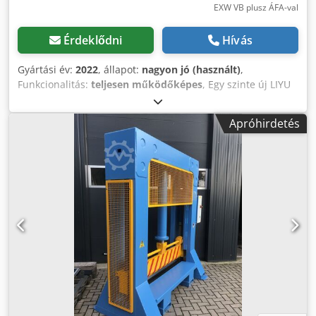
EXW VB plusz ÁFA-val
Érdeklődni
Hívás
Gyártási év:
2022
, állapot:
nagyon jó (használt)
,
Funkcionalitás:
teljesen működőképes
, Egy szinte új LIYU
IECHO TK4s vágóplottert / CNC marógépet kínálunk, 2022-
es gyártási évvel. Gyártó: LIYU IECHO Modell: TK4s Gyártás
Apróhirdetés
éve: 2022 Állapot: szinte új Géptípus: vágóplotter / CNC
marógép PLATINUM Q-CUT 3532 síkágyas vágógép
kamerával + 1,8 kW marómodullal Szoftverrel, monitorral
és PC-vel együtt. Keveset használt, kitűnő állapotban.
Munkaterület: 3500 x 3200 mm Felszereltség: automatikus
kamerabeállító rendszer (CCD), regionális
vákuumrendszer, AKI rendszer a precíz késpozíció-
beállításhoz, valamint két motor az X-tengelyen a nagy
pontosság és tiszta vágási eredmény érdekében. Maximális
anyagvastagság: 45 mm Maximális vágási sebesség: 1500
mm/s Vágási pontosság: ±0,1 mm Formátumok: PLT, DXF,
HPGL, PDF, EPS Vákuumszivattyú: 7,5 kW 6 zónás
vezérlőrendszer Két vágófej, biztonsági berendezés,