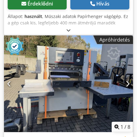
Érdeklődni
Hívás
Állapot:
használt
, Műszaki adatok Papírhenger vágógép. Ez
a gép csak kis, legfeljebb 400 mm átmérőjű maradék
tekercsekhez használható, hogy automatikusan letekerje
ezeket a maradék tekercseket, és a papírt csíkokra vágja,
Apróhirdetés
hogy jobban lehessen bálákba préselni. Ismeretlen gyártó
Típus ismeretlen A gyártás éve ismeretlen A tekercsek
adagolóasztalának méretei: A tekercs tartójának belső
szélessége 2,195 mm A tekercstartó belső magassága 465
mm Az adagolóasztal teljes szállítási méretei: 2 650 x 1 300
x 2 150 mm (szélesség x magasság x mélység) A görgővágó
méretei: A vágótengely belső szélessége 2.250 mm Dkodpfx
Asu Tg Spsnfsr A hengeres vágó teljes szállítási méretei: 3
050 x 1 550 x 550 mm (Sz x H x D) Megjegyzések: További
adatok vagy dokumentumok nem állnak rendelkezésre.
Megtekintés előzetes bejelentkezés alapján lehetséges. A
műszaki adatokért és az esetleges hibákért felelősséget
nem vállalunk.
1
/
8