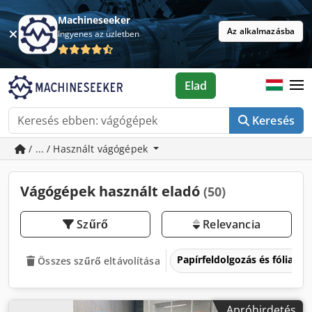
Machineseeker
Az alkalmazásba
Ingyenes az üzletben
Elad
Keresés
/ ... / Használt vágógépek
Vágógépek használt eladó
(50)
Szűrő
Relevancia
Papírfeldolgozás és fóliafel
Összes szűrő eltávolítása
Apróhirdetés