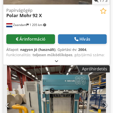
1
/
3
Papírvágógép
Polar Mohr
92 X
Zaandam
1 205 km
Árinformáció
Hívás
Állapot:
nagyon jó (használt)
, Gyártási év:
2004
,
Funkcionalitás:
teljesen működőképes
, gép/jármű száma:
7411231
, Méret 92 cm, Programozható, Tartalék kés, nagy
oldalsó asztalok Dksdpfxownqwcj Anfor Gépszám: 7411231
Apróhirdetés