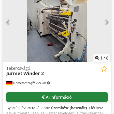
Bármilyen kérdés vagy további információ igénye esetén
forduljon hozzánk bizalommal.
1
/
8
Tekercsvágó
Jurmet
Winder 2
Németország
795 km
Árinformáció
Gyártási év:
2018
, állapot:
üzemkész (használt)
, Elérhető
egy automata vágó- és visszacsévélőgép (slitter-rewinder)