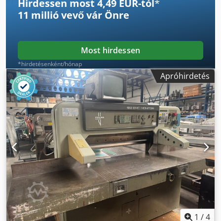
Hirdessen most 4,49 EUR-tól
*
11 millió vevő
vár Önre
Most hirdessen
*hirdetésenként/hónap
Apróhirdetés
1
/
4