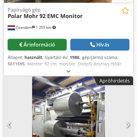
Papírvágó gép
Polar Mohr
92 EMC Monitor
Zaandam
1 205 km
Árinformáció
Hívás
Állapot:
használt
, Gyártási év:
1986
, gép/jármű száma:
5611595
, Mérete: 92 cm, monitor. Dodpfx Anjztaq Hjfjkr
Apróhirdetés