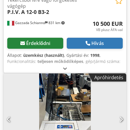
vágógép
P.I.V.
A 12-0 B3-2
10 500 EUR
Gazzada Schianno
831 km
VB plusz ÁFA-val
Érdeklődni
Hívás
Állapot:
üzemkész (használt)
, Gyártási év:
1998
,
Funkcionalitás:
teljesen működőképes
, gép/jármű száma:
617 138 66
, bemeneti feszültség:
380 V
, bemeneti áram
típusa:
háromfázisú
, teljes hossz:
5 000 mm
, teljes
Apróhirdetés
szélesség:
3 100 mm
, teljes magasság:
2 000 mm
, Rotációs
tekercs-levélvágó gép Kartongép és hullámkarton-vágó
Vágási szélesség: 700–1500 mm Tekercsátmérő: maximum
1500 mm Dkodpfx Anszi S Agefjr