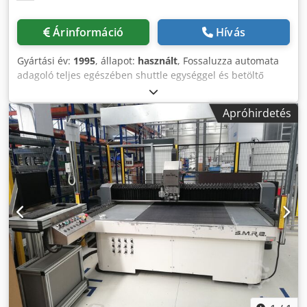
Árinformáció
Hívás
Gyártási év:
1995
, állapot:
használt
, Fossaluzza automata
adagoló teljes egészében shuttle egységgel és betöltő
hengergörgős pályával Vákuumos bevezető asztal +
szalagok 3 alsó nyomócsoport szívott szállítással Dkedpfx
Apróhirdetés
Aezd Dymonfsr Kivágógép Hulladékleválasztó Braker
Tenace, 2011-es évjárat Martin golyós asztal Martin Braker
Martin automata raklapozó gép, komplett ív- és
raklapadagolóval