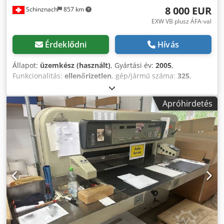
8 000 EUR
Schinznach
857 km
EXW VB plusz ÁFA-val
Érdeklődni
Hívás
Állapot:
üzemkész (használt)
, Gyártási év:
2005
,
Funkcionalitás:
ellenőrizetlen
, gép/jármű száma:
325
,
össztömeg:
350 kg
, üzemanyagtípus:
elektromos
, szín:
fehér
, PSA HSA2500 félautomata, kartonhüvelyek vágására
Apróhirdetés
szolgáló berendezés Funkciók: Kézi hüvelyfelhelyezés
Automatikus rögzítés Automatikus behúzás Automatikus
hosszmérés Automatikus vágási folyamat PLC vezérlés
képernyővel Legfeljebb 50 különböző hüvelyhossz és 3
darabszám tárolása Alkalmazható: Dkjdpfx Aey Nyb Tonfsr
Papírhüvelyekhez Műanyag hüvelyekhez