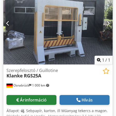
1
/
1
Szerepfelosztó / Guillotine
Klanke
RGS25A
Osnabrück
1 000 km
Árinformáció
Hívás
Állapot:
új
, Sebpapír, karton, ill Műanyag tekercs a magon.