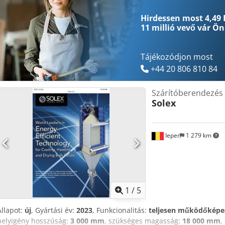
Vezérlőszekrény (pneumatikus/elektromos), Siemens PLC S5 vezérlőv
Beléptető légventilátort. F7 és H12 szűrőket. Előmelegítést. Nedvesít
Hirdessen most 4,49 
berendezés HERDING. Kiléptető légventilátor. Dcsdpjzmvqijfx Al Rjk
11 millió vevő
vár Ön
fúvóka.
Tájékozódjon most
+44 20 806 810 84
Szárítóberendezés
Solex
Ieper
1 279 km
1
/
5
Állapot:
új
, Gyártási év:
2023
, Funkcionalitás:
teljesen működőképe
helyigény hosszúság:
3 000 mm
, szükséges magasság:
18 000 mm
,