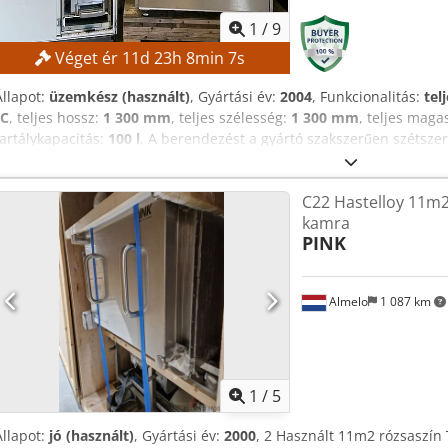
1
/
9
Véget ér
11
d
23
h
8
min
5
s
Állapot:
üzemkész (használt)
, Gyártási év:
2004
, Funkcionalitás:
tel
°C
, teljes hossz:
1 300 mm
, teljes szélesség:
1 300 mm
, teljes maga
tartálykapacitás:
100 l
, A berendezést a gyártó szakszerűen szétsze
A lemezeket összehajtották. TECHNIKAI ADATOK Jégkondenzátor térf
kapacitása: 12 kg Dodpfx Aezrfa Del Rjck Jégkondenzátor teljesítmé
C22 Hastelloy 11m
hőmérséklete: −75 °C GÉP ADATOK Méretek Liofilizáló berendezéshe
kamra
mm Kiegészítő alkatrészhez szükséges hely: 1800 × 600 × 2000 mm
PINK
Almelo
1 087 km
1
/
5
Állapot:
jó (használt)
, Gyártási év:
2000
, 2 Használt 11m2 rózsaszí