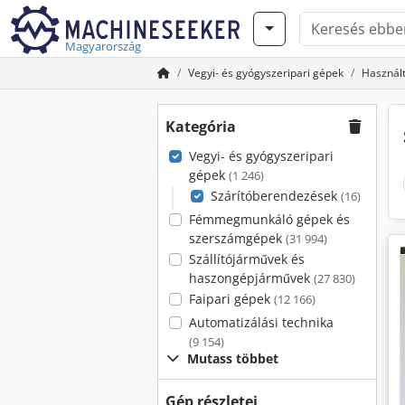
Magyarország
Vegyi- és gyógyszeripari gépek
Használ
Kategória
Vegyi- és gyógyszeripari
gépek
(1 246)
Szárítóberendezések
(16)
Fémmegmunkáló gépek és
szerszámgépek
(31 994)
Szállítójárművek és
haszongépjárművek
(27 830)
Faipari gépek
(12 166)
Automatizálási technika
(9 154)
Mutass többet
Gép részletei