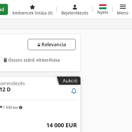
ad
Nyelv
Kedvencek listája
(0)
Bejelentkezés
Menü
Relevancia
Összes szűrő eltávolítása
Aukció
 berendezés
-12 D
1 030 km
14 000 EUR