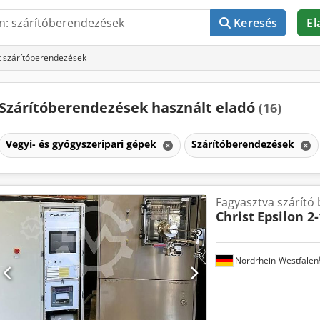
Keresés
El
t szárítóberendezések
Szárítóberendezések használt eladó
(16)
Vegyi- és gyógyszeripari gépek
Szárítóberendezések
Fagyasztva szárító
Christ
Epsilon 2
Nordrhein-Westfalen