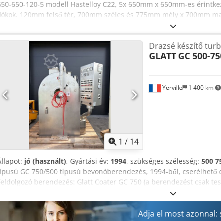
650-650-120-5 modell Hastelloy C22, 5x 650mm x 650mm-es érintkezés
fiókok. 120mm felső tér, 700mm széles és 775mm mély x 700mm ma
-1/+1 bar-ra minősítettek, WO#60070, fab# 20004677, 2000-től. Dsd
Drazsé készítő turb
GLATT
GC 500-75
Yerville
1 400 km
1
/
14
Állapot:
jó (használt)
, Gyártási év:
1994
, szükséges szélesség:
500 
típusú GC 750/500 típusú bevonóberendezés, 1994-ből, cserélhető d
Feldolgozó berendezés: Glatt Coater GC 750 (a berendezést csak te
D= 500 mm átmérővel és 750 mm-es hosszúsággal. Mindkét dobhoz ta
légcsatorna. Kapacitás: 750 mm-es dob: 50–75 kg/adag. Kapacitás:
termék ürítése kézzel történik. Permetező kar, fúvóka-adapterrel. P
Adja el most azonnal: