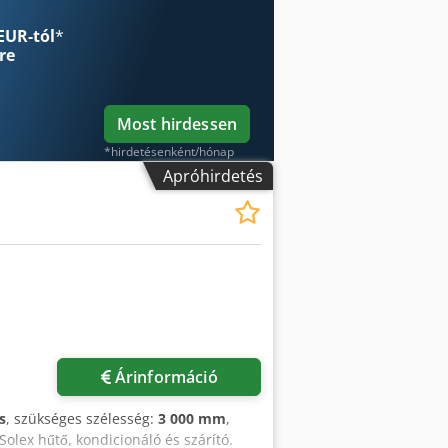
el. Légkezelő egység 7AIR, beleértve:
és-szárítást. Fűtést. Pormentesítő
EUR-tól
*
 WIP fúvóka a dob belsejében és külső
re
Most hirdessen
*hirdetésenként/hónap
Apróhirdetés
Árinformáció
s
, szükséges szélesség:
3 000 mm
,
 Solex hűtő, kondicionáló és szárító.