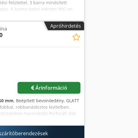
i felülettel, 3 barra minősített
gas. A kamra belső méretei 95C-on
pfx Asiqx N Hol Rsck
Apróhirdetés
ina
0
Árinformáció
750 mm
, Beépített bevonóedény, GLATT
obbal, robbanásbiztos kivitelben.
sztüzemben használták) Perforált dob,
rtozik: Beléptető és kiléptető
 500 mm-es dob: 15–45 kg/adag. A
ermetező rendszer 1 Schlick fúvókával.
 szárítóberendezések