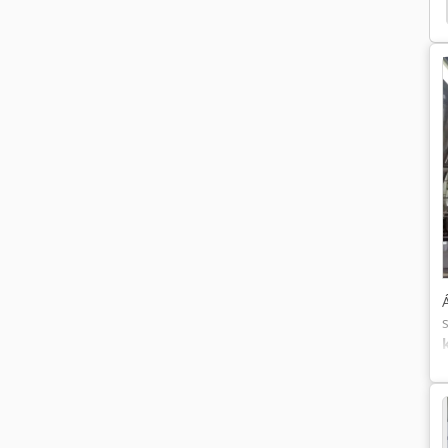
Kipufogógáz-Tisztító Rendszer
Padló Tisztító