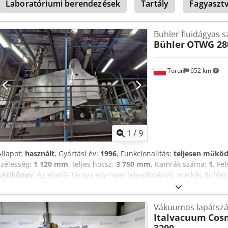
Laboratóriumi berendezések
Tartály
Fagyasztv
Buhler fluidágyas s
Bühler
OTWG 28
Toruń
652 km
1
/
9
Állapot:
használt
, Gyártási év:
1996
, Funkcionalitás:
teljesen műkö
szélesség:
1 120 mm
, teljes hossz:
3 750 mm
, Kamrák száma:
1
, Fe
kézikönyv
, Az eladás tárgya egy nagy teljesítményű, márkás Buhle
280 típus. Ez egy vízszintes kialakítású berendezés, amelyet ömlesz
termikus kezelésére terveztek. A szekciókra osztott gép szárítóként 
Vákuumos lapátszá
rendkívül sokoldalú eleme lehet bármelyik gyártósornak. Djdpfoy D I
Italvacuum
Cos
jelenségét alkalmazza: a perforált fenéken keresztül áramoltatott me
3200