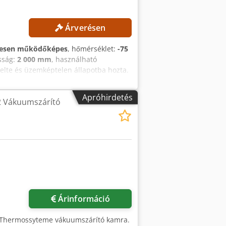
Árverésen
jesen működőképes
, hőmérséklet:
-75
sság:
2 000 mm
, használható
relte és üzemképtelen állapotba hozta.
ogata: 100 l Jégkondenzátor
nye: 8 g/24 óra Jégkondenzátor
Apróhirdetés
2 Vákuumszárító
z szükséges hely: 1300 × 1300 × 2000
Árinformáció
n Thermossyteme vákuumszárító kamra.