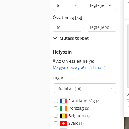
-
Össztömeg [kg]:
-
Mutass többet
Helyszín
Az Ön észlelt helye:
Magyarország
(módosítani)
sugár:
Korlátlan
(16)
Franciaország
(8)
Írország
(2)
Belgium
(1)
Svájc
(1)