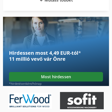
Lamináló Gép
Lap Egyengető Gép
Lapos Kötő Gép
Lapos Vas
Lbx 200
Hirdessen most 4,49 EUR-tól
*
Lcf 1
11 millió vevő
vár Önre
Lyukasztó És Vágás
Lz 300
Most hirdessen
Lánctalpas Jármű
*hirdetésenként/hónap
Lángvágó Gép
Lé Sajtó