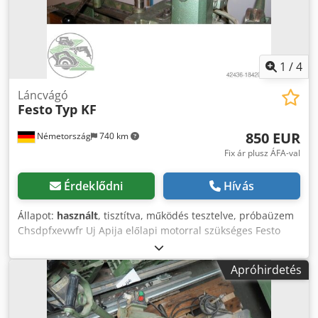
1
/
4
Láncvágó
Festo
Typ KF
850 EUR
Németország
740 km
Fix ár plusz ÁFA-val
Érdeklődni
Hívás
Állapot:
használt
, tisztítva, működés tesztelve, próbaüzem
Chsdpfxevwfr Uj Apija előlapi motorral szükséges Festo
márka típusú KF oszlopos gép ajtótámasz előlapi motor
szívócsatlakozás D 50 mm Helyigény kb. HxSzxH mm 1200 x
Apróhirdetés
800 x 2000 Súly kb 200 kg teljes csatlakoztatott terhelés 1
kW Raktárhely: 97447 Gerolzhofen Átadás a jelenlegi,
átvizsgált állapotban - ingyenes berakodás -