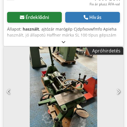
Fix ár plusz ÁFA-val
Érdeklődni
Hívás
Állapot:
használt
, ajtózár marógép Cjdpfxovwfmfo Apieha
használt, jó állapotú Haffner márka SL 100 típus gépszám
2269 oszlopos gép lánc készlet ajtótámasz munkadarab
támaszték fogantyúlyuk motor előlapi motor olajozó
Apróhirdetés
szívócsatlakozás D 80/100 mm Helyigény kb. 1200 mm x
700 mm x 2000 mm Súly kb 300 kg Raktárhely 97447
Gerolzhofen, szabadon rakodva, kicsomagolva Átadás a
jelenlegi ellenőrzött állapotban, garancia és garancia
nélkül