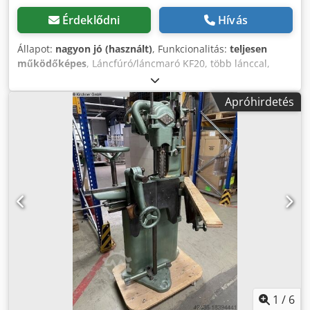
Érdeklődni
Hívás
Állapot:
nagyon jó (használt)
, Funkcionalitás:
teljesen
működőképes
, Láncfúró/láncmaró KF20, több lánccal,
nagyon jó állapotban, 1,7 kW, 380 Volt. A gép differenciált
adózással kerül értékesítésre. Chodpfoxf Hziox Apisa
Apróhirdetés
1
/
6