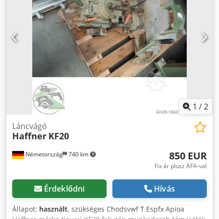
1
/
2
Láncvágó
Haffner
KF20
850 EUR
Németország
740 km
Fix ár plusz ÁFA-val
Érdeklődni
Hívás
Állapot:
használt
, szükséges Chodsvwf T Espfx Apioa