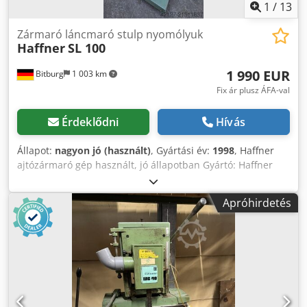
1
/
13
Zármaró láncmaró stulp nyomólyuk
Haffner
SL 100
1 990 EUR
Bitburg
1 003 km
Fix ár plusz ÁFA-val
Érdeklődni
Hívás
Állapot:
nagyon jó (használt)
, Gyártási év:
1998
, Haffner
ajtózármaró gép használt, jó állapotban Gyártó: Haffner
Típus: SL 100 Chodeyuty Sjpfx Apiea Gép szám: 5372
Oszlopos gép Láncfűrész készlet Ajtótartó
Apróhirdetés
Munkadarabtartó Kilincsfurat motor Stulp motor
Kenőberendezés Elszívó csatlakozás Ø 80/100 mm
Helyigény kb. 1200 mm x 700 mm x 2000 mm Súly kb. 300
kg Raktárhely: 54634 Bitburg Átadás a jelenlegi állapotban,
ahogy megtekintették, garancia és szavatosság nélkül