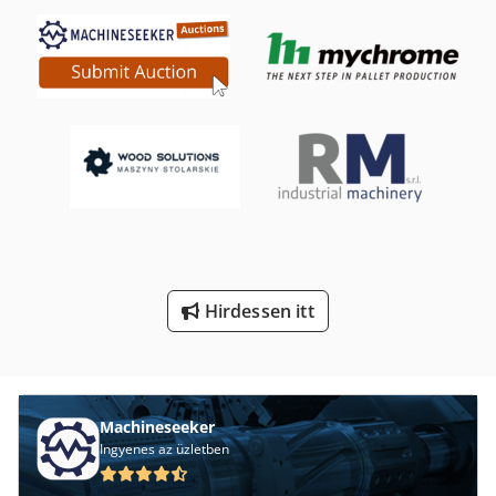
Maradék Fa
Maradék Fa Aprító
Nc Eszterga
Nc Marógép
Platform Típusa Mb
St Nyomtatási Rendszerek
Stand-Sajtó
Hirdessen itt
Tp 201
Tur 560
Machineseeker
Ingyenes az üzletben