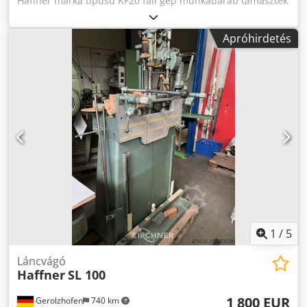
Haffner márka típusú KF20 fali gép munkadarab támaszték
olajozó teljes csatlakoztatott terhelés 1,5 kW Raktárhely:
97447 Gerolzhofen Átadás a jelenlegi, átvizsgált
Apróhirdetés
állapotban. Javítási munka nélkül. Rövid határidővel vegye
át. - ingyenes berakodás -
1
/
5
Láncvágó
Haffner
SL 100
1 800 EUR
Gerolzhofen
740 km