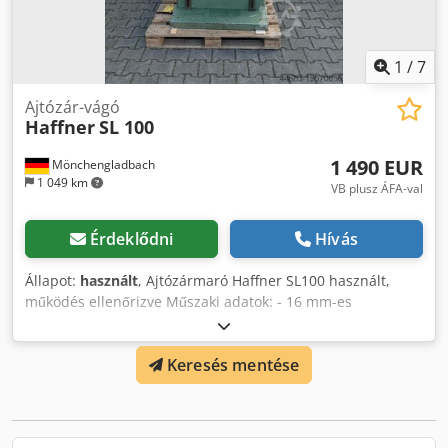
1
/
7
Ajtózár-vágó
Haffner
SL 100
1 490 EUR
Mönchengladbach
1 049 km
VB plusz ÁFA-val
Érdeklődni
Hívás
Állapot:
használt
, Ajtózármaró Haffner SL100 használt,
működés ellenőrizve Műszaki adatok: - 16 mm-es
láncszerkezet tartozék - 9 - 11 mm x 150 mm-es
vezetőlemez tartozék - 12 - 17 mm x 150 mm-es
Keresés mentése
vezetőlemez tartozék - 12 - 17 mm x 175 mm-es
vezetőlemez tartozék - lánckenő rendszer tartozék - 2
darab kézi munkadarab-szorító tartozék - marólánc motor:
1,7 kW / 2800 ford./perc - előlapmaró motor: 0,6 kW / 25000