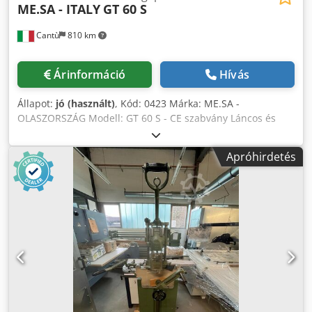
ME.SA - ITALY
GT 60 S
Cantù
810 km
Árinformáció
Hívás
Állapot:
jó (használt)
, Kód: 0423 Márka: ME.SA -
OLASZORSZÁG Modell: GT 60 S - CE szabvány Láncos és
zárfésű marógép vágókkal és fúrókkal asztalosmunkákhoz,
faipari szerkezetekhez, ajtókhoz, bútorokhoz és különféle
Apróhirdetés
egyéb felhasználásokra – CE szabvány Műszaki adatok:
Max. zárfésű hossz: 250 mm Chedpfxszgt Edo Apija Fej
keresztirányú elmozdulás: 100 mm Fej forgás: +/- 45°
Függőleges tartó emelés: 250 mm Függőleges tartó forgás:
+/- 45° Max. ablak-/ajtókeret magasság: 1000 mm
Láncmotor: 3 LE Függőleges orsó motor: 2 LE Vízszintes
orsótávolság min./max.: 50/130 mm Teljes méretek: 850 x
900 x 1900 mm (ma) Súly: 390 kg