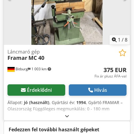
1
/
8
Láncmaró gép
Framar
MC 40
375 EUR
Bitburg
1 003 km
Fix ár plusz ÁFA-val
Érdeklődni
Hívás
Állapot:
jó (használt)
, Gyártási év:
1994
, Gyártó FRAMAR –
Olaszország Függőleges megmunkálás: 0 - 180 mm
Kereszthossz: 0 - 150 mm Cjdpfx Aeyxx A Iepioha Hosszanti
löket: 0 - 270 mm Asztalméret: 540 / 110 mm Asztal
függőleges elmozdulása: 0 - 90 mm Munkasztal dőlése: 0 –
Fedezzen fel további használt gépeket
45 fok Maróegység szögbeállítás 0 – 45 fok Maximális