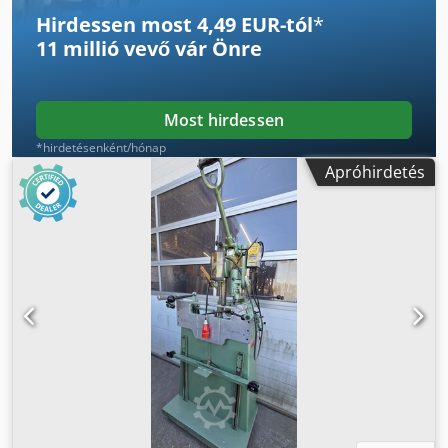
Hirdessen most 4,49 EUR-tól
*
11 millió vevő
vár Önre
Most hirdessen
*hirdetésenként/hónap
Apróhirdetés