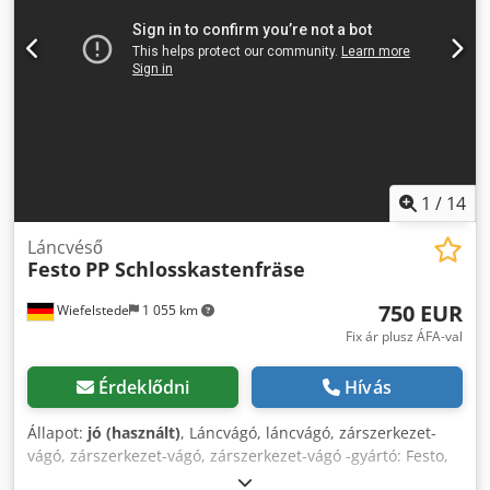
1
/
14
Láncvéső
Festo
PP Schlosskastenfräse
750 EUR
Wiefelstede
1 055 km
Fix ár plusz ÁFA-val
Érdeklődni
Hívás
Állapot:
jó (használt)
, Láncvágó, láncvágó, zárszerkezet-
vágó, zárszerkezet-vágó, zárszerkezet-vágó -gyártó: Festo,
PP típusú lánckaparógép szállítóvázon -Motor