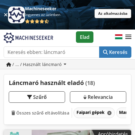
Machineseeker
Az alkalmazásba
Ingyenes az üzletben
Elad
Keresés
/ ... / Használt láncmaró
Láncmaró használt eladó
(18)
Szűrő
Relevancia
Faipari gépek
Maróg
Összes szűrő eltávolítása
Apróhirdetés