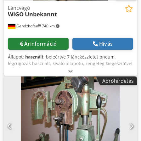
Láncvágó
WIGO
Unbekannt
Gerolzhofen
740 km
Árinformáció
Hívás
Állapot:
használt
, beleértve 7 lánckészletet pneum.
légrugózás használt, kiváló állapotú, rengeteg kiegészítővel
Wigo márka Chodpovvnmlsfx Apisa oszlopos gép lánc
készlet 7 darab ajtótámasz Munkadarabtartó elfordítható -
Apróhirdetés
ékkúpos furatokhoz dönthető szívócsatlakozás D 60 mm
Helyigény kb. 1100 mm x 700 mm x 2000 mm Súly kb 350
kg Raktárhely 97447 Gerolzhofen, szabadon rakodva,
kicsomagolva Átadás a jelenlegi, átvizsgált állapotban
garancia és garancia nélkül