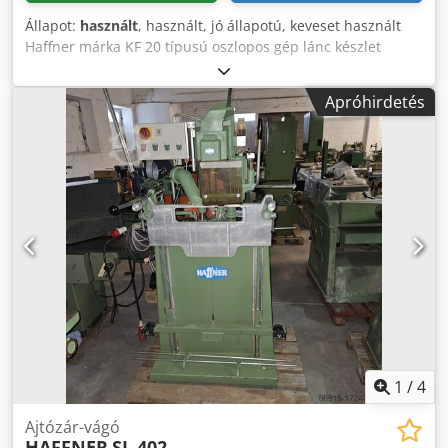
Állapot:
használt
, használt, jó állapotú, keveset használt
Haffner márka KF 20 típusú oszlopos gép lánc készlet
40x150 Codpfxjvwgaye Apisha munkadarab támaszték
olajozó 1 x mechanikus munkadarab befogás Helyigény kb.
Apróhirdetés
HxSzxH mm 600 x 800 x 2000 teljes csatlakoztatott terhelés
1,7 kW Raktárhely: 97447 Gerolzhofen Átadás a jelenlegi,
átvizsgált állapotban - ingyenes berakodás -
1
/
4
Ajtózár-vágó
HAFFNER
SL 402