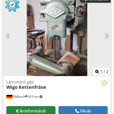
1
/
2
Láncmaró gép
Wigo
Kettenfräse
Röllbach
810 km
Árinformáció
Hívás