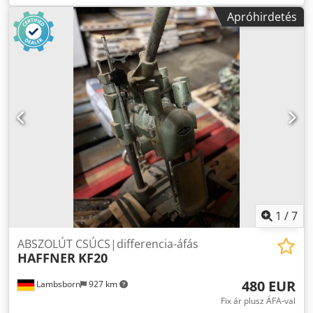
teljesítménye: 1,6 kW -csatlakozás: 380 volt -kiegészítők:
Apróhirdetés
lásd a fotót Chjdpoh Nvy Njfx Apioa -méret összesen:
800/700/H1600 mm -Súly: 232 kg
1
/
7
ABSZOLÚT CSÚCS|differencia-áfás
HAFFNER
KF20
480 EUR
Lambsborn
927 km
Fix ár plusz ÁFA-val