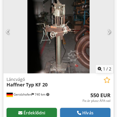
Raktárhely: 97447 Gerolzhofen Átadás a jelenlegi,
átvizsgált állapotban Chsdpfx Apsvwfv Tjisa - ingyenes
berakodás -
1
/
2
Láncvágó
Haffner
Typ KF 20
550 EUR
Gerolzhofen
740 km
Fix ár plusz ÁFA-val
Érdeklődni
Hívás