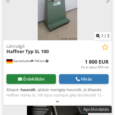
1
/
3
Láncvágó
Haffner
Typ SL 100
1 800 EUR
Gerolzhofen
740 km
Fix ár plusz ÁFA-val
Érdeklődni
Hívás
Állapot:
használt
, ajtózár marógép használt, jó állapotú
Haffner márka SL 100 típus oszlopos gép lánckészlet 12 -
17 / 50 x 150 mm munkadarab támaszték fogantyúlyuk
motor előlapi motor olajozó mechanikus munkadarab
Apróhirdetés
befogás Helyigény kb. HxSzxH mm 1500 x 900 x 2010