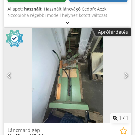
Állapot:
használt
, Használt láncvágó Cedpfx Aezk
Nzcopioha régebbi modell helyhez kötött változat
Elérhetőség: rövid távon Raktározás helye: NRW
Apróhirdetés
1
/
1
Láncmaró gép