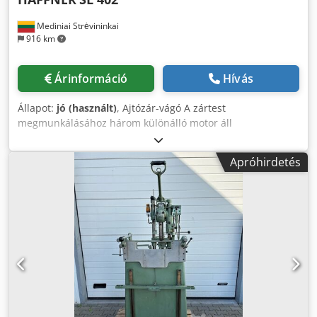
Mediniai Strėvininkai
916 km
Árinformáció
Hívás
Állapot:
jó (használt)
, Ajtózár-vágó A zártest
megmunkálásához három különálló motor áll
rendelkezésre Vízszintesen és függőlegesen állítható a
különböző zárrendszerekhez Hívjon vagy írjon nekünk.
Apróhirdetés
Németül és oroszul tudunk beszélni és írni. Angolul is
küldhet üzenetet Cjdjurf Nxepfx Apisha 12.6.2