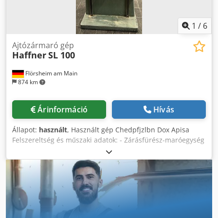
1
/
6
Ajtózármaró gép
Haffner
SL 100
Flörsheim am Main
874 km
Árinformáció
Hívás
Állapot:
használt
, Használt gép Chedpfjzlbn Dox Apisa
Felszereltség és műszaki adatok: - Zárásfürész-maróegység
- Furatfúró - Élmaró - Motor: 1,7 kW - 2800 ford./perc -
Tartozékokkal együtt Helyszín: 63934 Flörsheim
Elérhetőség: rövid időn belül