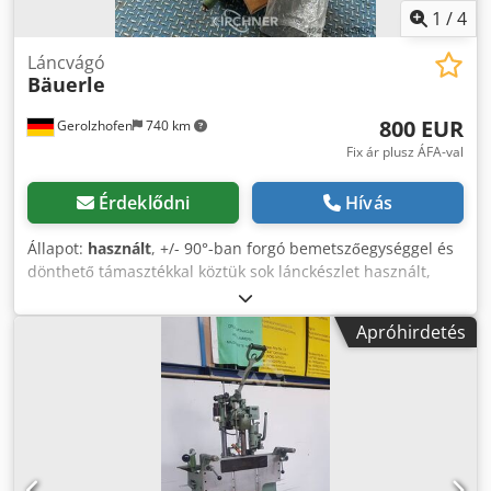
1
/
4
Láncvágó
Bäuerle
800 EUR
Gerolzhofen
740 km
Fix ár plusz ÁFA-val
Érdeklődni
Hívás
Állapot:
használt
, +/- 90°-ban forgó bemetszőegységgel és
dönthető támasztékkal köztük sok lánckészlet használt,
kiváló állapotú Bäuerle márka fali gép lánckészlet 12-17 50
x 175 Csdpfx Aevwfhvspijha Maróegység + 90° / -90°
Apróhirdetés
forgatható Helyigény kb. 800 mm x 1000 mm x 1300 mm
Súly kb 300 kg Raktárhely 97447 Gerolzhofen, szabadon
rakodva, kicsomagolva Átadás a jelenlegi ellenőrzött
állapotban, garancia és garancia nélkül