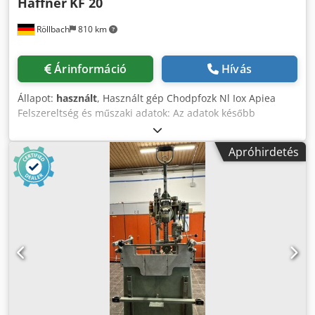
Haffner
KF 20
Röllbach
810 km
Árinformáció
Hívás
Állapot:
használt
, Használt gép Chodpfozk Nl Iox Apiea
Felszereltség és műszaki adatok: Az adatok később
kerülnek feltöltésre. Elérhetőség: rövid időn belül Helyszín:
63934 Röllbach
Apróhirdetés