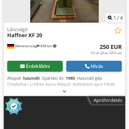
1
/
4
Láncvágó
Haffner
KF 20
250 EUR
Németország
849 km
Fix ár plusz ÁFA-val
Érdeklődni
Hívás
Állapot:
használt
, Gyártási év:
1980
, Használt gép
Chodpfsw I U Nhex Apisa Állapot: különböző apró hibák
láncok nélkül Felszereltség és műszaki adatok: Löket
balra/jobbra: 150 mm, Felső/alsó löket: 150 mm Motor: 1,5
Apróhirdetés
kW Pótalkatrész-hordozóként is használható Elérhetőség:
rövid távon Helyszín: Flörsheim