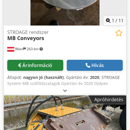
1
/
11
STROAGE rendszer
MB Conveyors
Wien
263 km
Árinformáció
Hívás
Állapot:
nagyon jó (használt)
, Gyártási év:
2020
, STROAGE
System MB szállítószalagok Gyártási év 2020 Djdpev
Uaciefx Aqlokr
Apróhirdetés