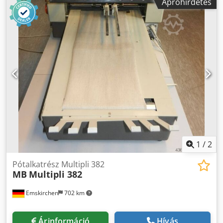
Apróhirdetés
rendelkezésre áll - megtekinthető Raktáron Emskirchen /
Nürnberg - Lehet tesztelni
1
/
2
Pótalkatrész Multipli 382
MB
Multipli 382
Emskirchen
702 km
Árinformáció
Hívás