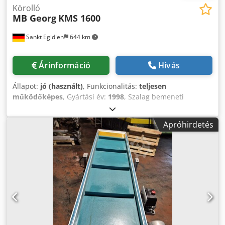
Körolló
MB Georg
KMS 1600
Sankt Egidien
644 km
Árinformáció
Hívás
Állapot:
jó (használt)
, Funkcionalitás:
teljesen
működőképes
, Gyártási év:
1998
, Szalag bemeneti
szélesség: 400 - 1600 mm Szegélyezési szélesség: 400 -
1580 mm Szalagvastagság: 0,4 - 3,00 mm Tengely átmérő:
Apróhirdetés
220 mm Tengely szélesség: 1700 mm Manuális beállítóbak
Elektromos merülésmélység-állítás Dkjdpfezbg T Sjx Aqlor
Hidraulikus feszítőanyák manuális nagynyomású
szivattyúval