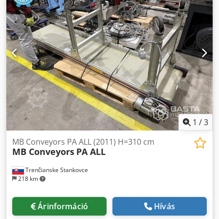
1
/
3
MB Conveyors PA ALL (2011) H=310 cm
MB Conveyors
PA ALL
Trenčianske Stankovce
218 km
Árinformáció
Hívás