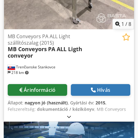
1
/
8
MB Conveyors PA ALL Light
szállítószalag (2015)
MB Conveyors
PA ALL Ligth
conveyor
Trenčianske Stankovce
218 km
Árinformáció
Hívás
Állapot:
nagyon jó (használt)
, Gyártási év:
2015
,
Felszereltség:
dokumentáció / kézikönyv
, MB Conveyors
PA ALL könnyű szállítószalag (2015) Hossz = 205 cm
Szélesség = 50 cm Dkodpfx Aeyf Nacoqljr Magasság = 110
cm (állítható)