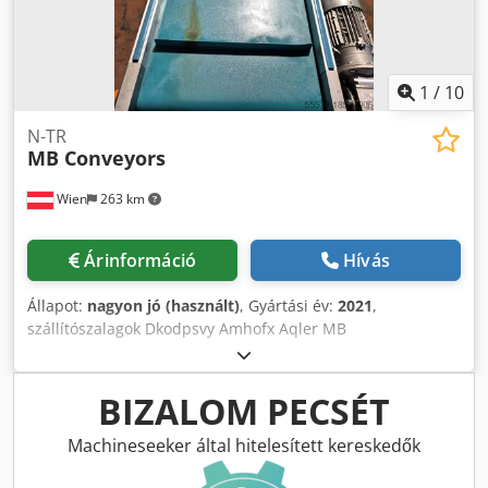
1
/
10
N-TR
MB Conveyors
Wien
263 km
Árinformáció
Hívás
Állapot:
nagyon jó (használt)
, Gyártási év:
2021
,
szállítószalagok Dkodpsvy Amhofx Aqler MB
szállítószalagok Típus: N-TR 2021-es év L. 2,0 méter B. 0,50
méter H. 0,95 méterig
BIZALOM PECSÉT
Machineseeker által hitelesített kereskedők