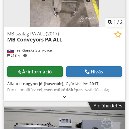
1
/
2
MB-szalag PA ALL (2017)
MB Conveyors
PA ALL
Trenčianske Stankovce
218 km
Árinformáció
Hívás
Állapot:
nagyon jó (használt)
, Gyártási év:
2017
,
Funkcionalitás:
teljesen működőképes
, szállítószalag
hossza:
3 600 mm
, szállítószalag szélessége:
600 mm
,
ürítőmagasság:
1 000 mm
, Felszereltség:
Típuscímke
Apróhirdetés
elérhető, dokumentáció / kézikönyv
, Hossz = Szélesség =
Magasság = Dsdpfx Aoyf Nk Isqljkr