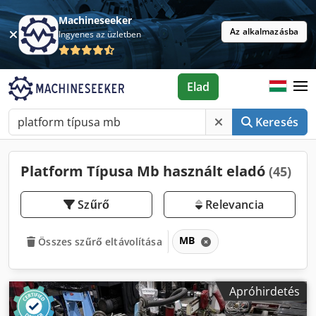
Machineseeker
Az alkalmazásba
Ingyenes az üzletben
Elad
Keresés
Platform Típusa Mb használt eladó
(45)
Szűrő
Relevancia
MB
Összes szűrő eltávolítása
Apróhirdetés