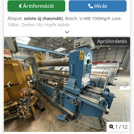
Árinformáció
Hívás
Állapot:
szinte új (használt)
, Bosch. U-MB 1000Kg/h Loos
10Bar. Dedou I Ru Hspfx Aqlskr
Apróhirdetés
1
/
12