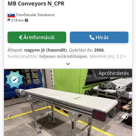
MB Conveyors
N_CPR
Trenčianske Stankovce
218 km
Árinformáció
Hívás
Állapot:
nagyon jó (használt)
, Gyártási év:
2006
,
Funkcionalitás:
teljesen működőképes
, Méretek (m): 2,2 ×
0,6 × 1,5 (H × Sz × M) Dedpfx Aozhukdsqlokr
Apróhirdetés