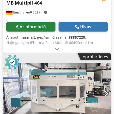
MB
Multipli 464
Emskirchen
702 km
Árinformáció
Hívás
Állapot:
használt
, gép/jármű száma:
83357220
,
Hajtogatógép (Pharma-Fold) Multipli 464SSerial-No.
83357220 Non-Stop adagoló / Non-Stop adagoló adagoló
mérete min. 10x10cm - max. 45,5x63cm Teljesítmény max.
Apróhirdetés
220m/perc Papírsúly / Papír súlya 40-200g/m2 Djdpfjrl
Rdqjx Aqlskr 4 Taschen 4 Bogenweichen / 4 csatok 4
terelőlapok 1 Kompresszor / 1 kompresszor
Áramlatszállítás Online-videó-ellenőrzés Skype-videóval
Nagyon örülnénk látogatásának - további gépek raktáron
Azonnal rendelkezésre áll - megtekinthető Raktáron
Emskirchen / Nürnberg - Vizsgálható