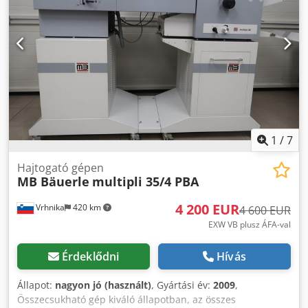
1
/
7
Hajtogató gépen
MB Bäuerle
multipli 35/4 PBA
4 200 EUR
Vrhnika
420 km
4 600 EUR
EXW VB plusz ÁFA-val
Érdeklődni
Hívás
Állapot:
nagyon jó (használt)
, Gyártási év:
2009
,
Összecsukható gép kiváló állapotban, az összes