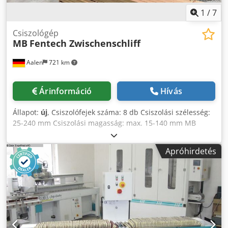
1
/
7
Csiszológép
MB
Fentech Zwischenschliff
Aalen
721 km
Árinformáció
Hívás
Állapot:
új
, Csiszolófejek száma: 8 db Csiszolási szélesség:
25-240 mm Csiszolási magasság: max. 15-140 mm MB
ROBA Fentech, teljesen automatikus csiszológép A Fentech
gépet egyedi faelemek csiszolására tervezték, és a
Apróhirdetés
következő felhasználási területekre alkalmas: - Fa
finomcsiszolás Dkodpfszqvn Aox Aqler - Impregnáló
csiszolás - Festék előtti csiszolás A ROBA Fentech elv
előnyei: - Automatikus munkadarab-felismerés a gép
bejáratánál elhelyezett szkennerről - A csiszolófejek
motoros pozicionálása - Az oszcilláló oldalsó csiszolófejek
optimalizálják a csiszolószemcsék felhasználását - A 400