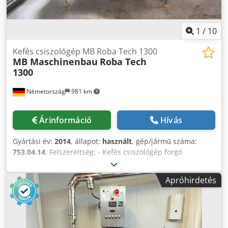
1
/
10
Kefés csiszológép MB Roba Tech 1300
MB Maschinenbau
Roba Tech
1300
Németország
981 km
Árinformáció
Hívás
Gyártási év:
2014
, állapot:
használt
, gép/jármű száma:
753.04.14
, Felszereltség: - Kefés csiszológép forgó
csiszolókefés szíjjal - Motoros magasságállítású
csiszolóegység, állítási tartománya kb. 0 - 80 mm,
Apróhirdetés
szabadon programozható a gépvezérlésen keresztül. -
Kezelőoldal az áthaladási irány szerint jobb oldalon - Forgó
kefekészlet: 174 db szegmenskefe, hossza 1.300 mm. A
szegmensek könnyen cserélhetők, oldalról becsúsztathatók
a kefeszíjba. - Vákuumos szállítószalaggal -