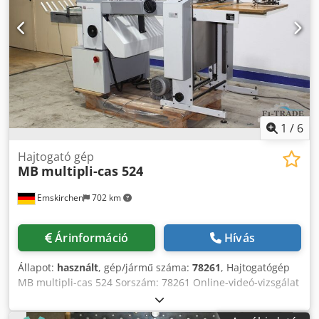
videós ellenőrzés a WhatsApp, MS Zoom vagy Telegram
segítségével. Raktáron, Emskirchenben/Nürnbergben –
azonnal elérhető – kipróbálható.
1
/
6
Hajtogató gép
MB
multipli-cas 524
Emskirchen
702 km
Árinformáció
Hívás
Állapot:
használt
, gép/jármű száma:
78261
, Hajtogatógép
MB multipli-cas 524 Sorszám: 78261 Online-videó-vizsgálat
Skype-videóval Nagyon örülnénk látogatásának - további
gépek raktáron Dedpfxeh Axyne Aqlekr Azonnal