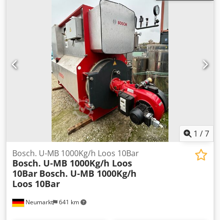
Könyvméretek: min. 195 x 139 mm – max. 370 x 320 mm •
Könyvvastagság: 1–60 mm • Könyvblokk papírsúlya: 60–160
g/m² • Borító papírsúlya: 80–300 g/m² • Borítóréteg
magassága: max. 80 mm • Marás: 0–3 mm (elektromosan
állítható) • Ragasztás: oldalsó ragasztás (130–180 °C-on
szabályozható hőmérséklet) • Borítófeldolgozás: beépített
hornyozás • Kiegészítő felszerelés: vibrációs modul
(előkészítő) az igazításhoz, hibás lap felismerése A
berendezés sok éven keresztül sikeresen üzemelt,
legutóbb is. A felvételre kész. Kérésre egyes gépek külön is
értékesíthetők. Szívesen egyeztetünk időpontot a helyszíni
bemutatóhoz. Kérdés vagy érdeklődés esetén várjuk
üzenetét!
1
/
7
Bosch. U-MB 1000Kg/h Loos 10Bar
Bosch. U-MB 1000Kg/h Loos
10Bar
Bosch. U-MB 1000Kg/h
Loos 10Bar
Neumarkt
641 km