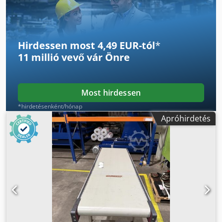
Hirdessen most 4,49 EUR-tól
*
11 millió vevő
vár Önre
Most hirdessen
*hirdetésenként/hónap
Apróhirdetés