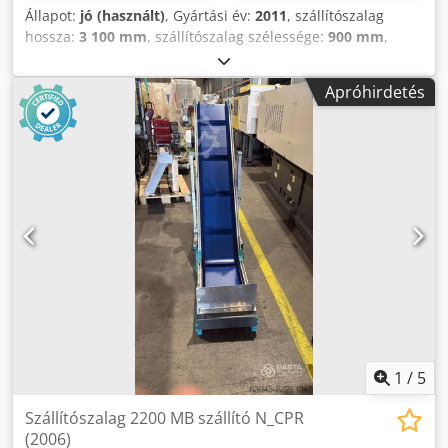
Állapot:
jó (használt)
, Gyártási év:
2011
, szállítószalag
hossza:
3 100 mm
, szállítószalag szélessége:
900 mm
,
ürítőmagasság:
1 000 mm
, Felszereltség:
Típuscímke
elérhető, dokumentáció / kézikönyv
, MB Conveyors PA
Apróhirdetés
ALL (2011) Hossz = 310 cm Dsdpfx Aqeyf Ndzolskr
Szélesség = 90 cm Magasság = 100 cm
1
/
5
Szállítószalag 2200 MB szállító N_CPR
(2006)