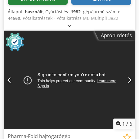
Állapot:
használt
, Gyártási év:
1982
, gép/jármű száma:
44560
, Pótalkatrészek - Pótalkatrész MB Multipli 3822
hajtókarok MB 382 számára Dksdpfoh Ax Dcox Aqlsr
Szalagszállítás az MB 382-hez Online-videó-ellenőrzés
Apróhirdetés
Skype-videóval Nagyon örülnénk látogatásának - további
gépek raktáron Azonnal rendelkezésre áll - megtekinthető
Raktáron Emskirchen / Nürnberg - Lehet vizsgálni
1
/
6
Pharma-Fold hajtogatógép