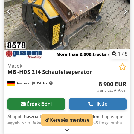
1
/
8
Mások
MB
-HDS 214 Schaufelseperator
8 900 EUR
Bovenden
850 km
Fix ár plusz ÁFA-val
Érdeklődni
Hívás
Állapot:
használt
, futásteljesítmény:
1 001 km
, hajtástípus:
Keresés mentése
egyéb
, szín:
fekete
, saját tömeg:
820 kg
, első forgalomba
helyezés:
01/2019
, Gyártási év:
2019
, vezetőfülke:
egyéb
,