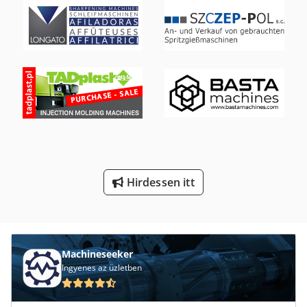
Lé Sajtó
Lézervágó Gép
Szalagcsiszoló Gép
Szalagfűrész Gép
Univerzális Fémlemez-Feldolgozó Gép
Univerzális Lyukasztó Gép
Élzáró Gép
Hirdessen itt
Építési És Bontási Hulladékot
Machineseeker
Ingyenes az üzletben