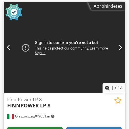
Apróhirdetés
1
/
14
Finn-Power LP 8
FINNPOWER
LP 8
Olaszország
905 km