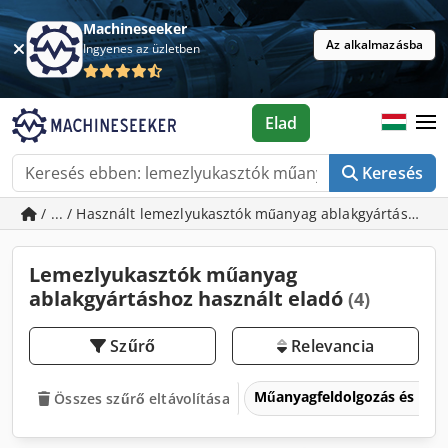
Machineseeker
Az alkalmazásba
Ingyenes az üzletben
Elad
Keresés
/ ... / Használt lemezlyukasztók műanyag ablakgyártáshoz
Lemezlyukasztók műanyag
ablakgyártáshoz használt eladó
(4)
Szűrő
Relevancia
Műanyagfeldolgozás és mű
Összes szűrő eltávolítása