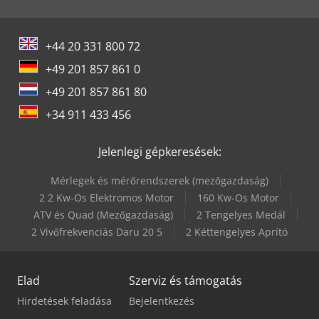
+44 20 331 800 72
+49 201 857 861 0
+49 201 857 861 80
+34 911 433 456
Jelenlegi gépkeresések:
Mérlegek és mérőrendszerek (mezőgazdaság)
2 2 Kw-Os Elektromos Motor
160 Kw-Os Motor
ATV és Quad (Mezőgazdaság)
2 Tengelyes Medál
2 Vivőfrekvenciás Daru 20 5
2 Kéttengelyes Aprító
Elad
Szerviz és támogatás
Hirdetések feladása
Bejelentkezés