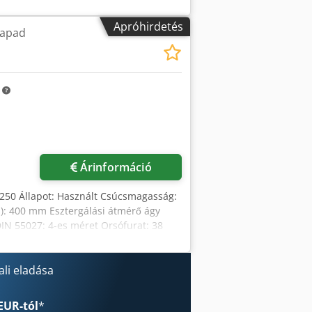
Apróhirdetés
gapad
m
Árinformáció
 250 Állapot: Használt Csúcsmagasság:
): 400 mm Esztergálási átmérő ágy
DIN 55027: 4-es méret Orsófurat: 38
tmentes fordulatszám: 60–3 000
ocsiút: 100 mm Keresztcsúszka út: 90
gasság): kb. 1300 x 700 x 1400 mm
li eladása
Felszereltség: – Rezgéscsillapított
ék a főorsó gyorsfékéhez, orsóleállítás
EUR-tól
*