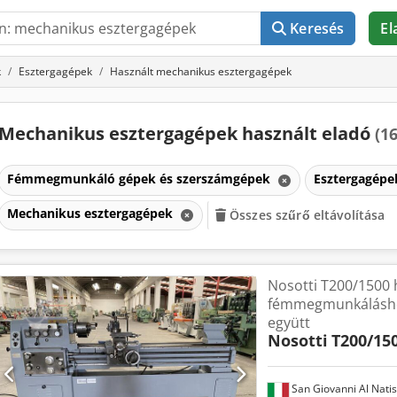
Keresés
El
k
Esztergagépek
Használt mechanikus esztergagépek
Mechanikus esztergagépek használt eladó
(16
Fémmegmunkáló gépek és szerszámgépek
Esztergagép
Mechanikus esztergagépek
Összes szűrő eltávolítása
Nosotti T200/1500 
fémmegmunkáláshoz
együtt
Nosotti
T200/15
San Giovanni Al Nati