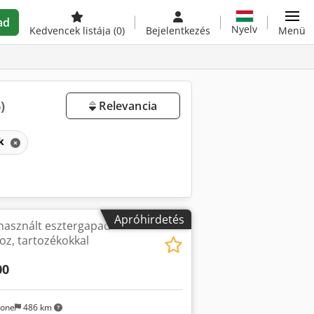
ad
Nyelv
Kedvencek listája
(0)
Bejelentkezés
Menü
)
Relevancia
ek
Apróhirdetés
használt esztergapad
, tartozékokkal
00
sone
486 km