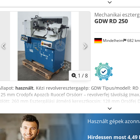
Mechanikai eszter
GDW
RD 250
Mindelheim
682 k
1
/
8
Állapot:
használt
, Kézi revolveresztergagép: GDW Típus/modell: RD
125 mm Crodpfx Apozcb Ruocef Orsóorr – revolverfej távolság (max.
fölött: 260 mm Esztergálási átmérő keresztkocsin: 128 mm Orsófej 
mm Belsőkúp DIN 228 szerint: MK 5 Tokmányátmérő: 26 mm Fokoza
ford/perc Szabályozott AC-motor 100% ED, 70 Hz: 4,6 kW Revolver k
mm Revolver szerszámbefogó: 6x3/4" Méret (hossz x szélesség x ma
Használt gépek azonna
Tömeg (felszereltségtől függően): kb. 520 kg Tápellátási igény: 9 kW 
közvetlen hajtás a főorsóhoz, fokozatmentesen állítható; mágneses f
Hirdessen most 4,49 