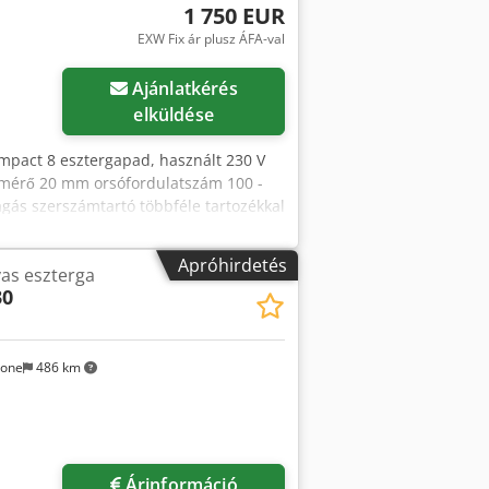
1 750 EUR
EXW Fix ár plusz ÁFA-val
Ajánlatkérés
elküldése
mpact 8 esztergapad, használt 230 V
mérő 20 mm orsófordulatszám 100 -
gás szerszámtartó többféle tartozékkal
 mm 200 mm-es tokmány forgó csúcs
éret kb. (hossz 950 x 520 x 340 mm x
Apróhirdetés
vas eszterga
30
sone
486 km
Árinformáció