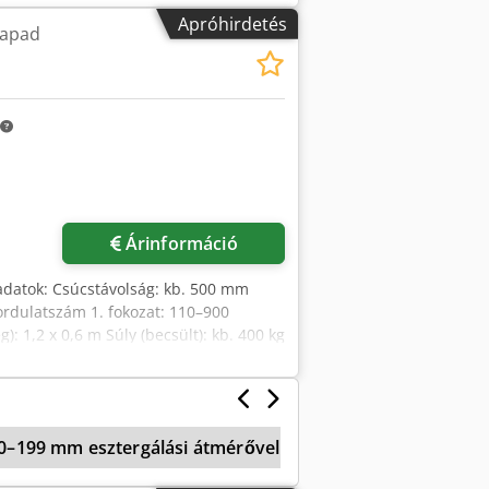
____
Apróhirdetés
gapad
Kérjen több képet
Árinformáció
adatok: Csúcstávolság: kb. 500 mm
ordulatszám 1. fokozat: 110–900
): 1,2 x 0,6 m Súly (becsült): kb. 400 kg
0–199 mm esztergálási átmérővel
Mechanikus Számlá