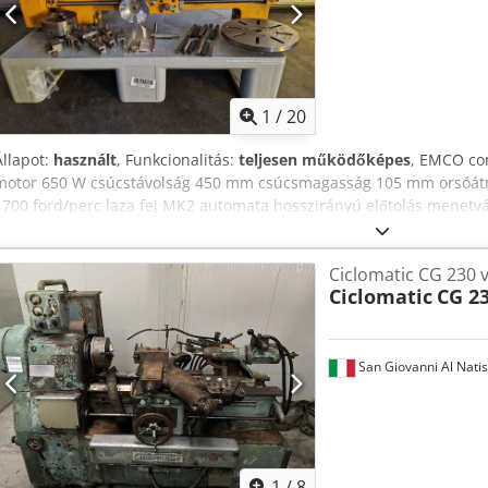
1
/
20
Állapot:
használt
, Funkcionalitás:
teljesen működőképes
, EMCO co
motor 650 W csúcstávolság 450 mm csúcsmagasság 105 mm orsóát
1700 ford/perc laza fej MK2 automata hosszirányú előtolás menetvá
Crjdpfjymnkvex Apcef Emco 3 tokmány 110 mm TOS 4 tokmány 125
Röhm gyorsbefogó fúrótokmány 3-16 mm Műszaki adatok Helyszíni m
Ciclomatic CG 230 
szél. x mag.) súly kb. 75 kg
Ciclomatic
CG 2
San Giovanni Al Nati
1
/
8