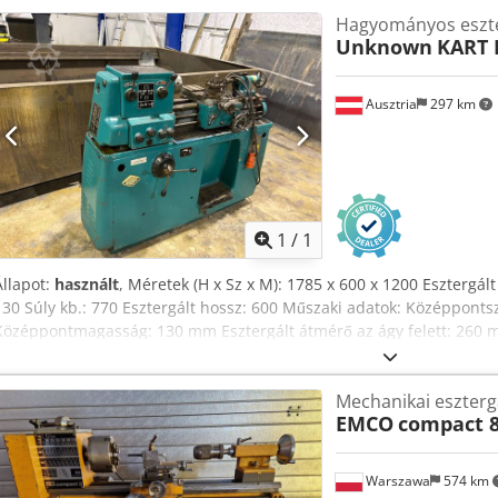
Hagyományos eszt
Unknown
KART 
Ausztria
297 km
Kérjen t
1
/
1
Állapot:
használt
, Méretek (H x Sz x M): 1785 x 600 x 1200 Eszterg
130 Súly kb.: 770 Esztergált hossz: 600 Műszaki adatok: Középpont
Középpontmagasság: 130 mm Esztergált átmérő az ágy felett: 260
(fokozatmentesen állítható): 52 – 2250 ford/perc Hajtásteljesítmén
(hosszúság) x 600 mm (szélesség) x 1200 mm (magasság) Súly: kb. 
Mechanikai eszter
140 mm átmérővel Négyszeres szerszámtartó Szegnyereg Fúrótokmá
EMCO
compact 
Warszawa
574 km