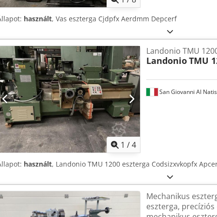
Állapot:
használt
, Vas eszterga Cjdpfx Aerdmm Depcerf
Landonio TMU 1200
Landonio
TMU 1
San Giovanni Al Nati
1
/
4
Állapot:
használt
, Landonio TMU 1200 eszterga Codsizxvkopfx Apcer
Mechanikus eszterg
eszterga, precíziós
mechanikus eszter