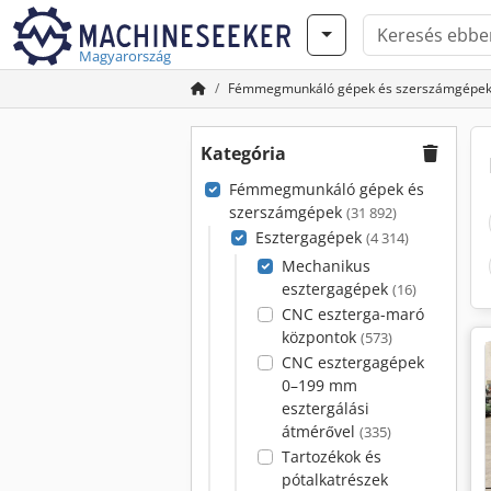
Magyarország
Fémmegmunkáló gépek és szerszámgépe
Kategória
Fémmegmunkáló gépek és
szerszámgépek
(31 892)
Esztergagépek
(4 314)
Mechanikus
esztergagépek
(16)
CNC eszterga-maró
központok
(573)
CNC esztergagépek
0–199 mm
esztergálási
átmérővel
(335)
Tartozékok és
pótalkatrészek