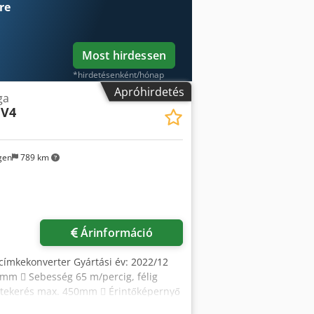
l – Fokozatmentesen állítható előtoló
re
ollet tokmány – Átfogó szorítóhüvely
Most hirdessen
*hirdetésenként/hónap
Apróhirdetés
ga
 V4
gen
789 km
öbb képet
Árinformáció
címkekonverter Gyártási év: 2022/12
0 mm  Sebesség 65 m/percig, félig
zatekerés max. 450mm  Érintőképernyő
Félig forgó stancolás  Automatikus