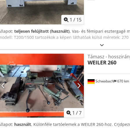
1
/
15
Állapot:
teljesen felújított (használt)
, Vas- és fémipari esztergagé 
modell: T200/1500 tartozékok a képen láthatóak külső méretek: 27
Támasz - hosszirány
WEILER
260
Schwabach
670 km
1
/
7
Állapot:
használt
, Különféle tartóelemek a WEILER 260-hoz. Crjdpe