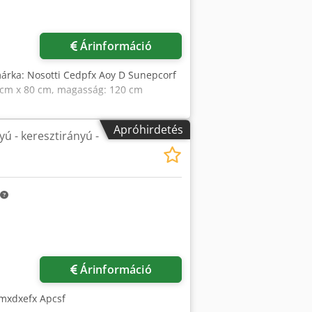
Árinformáció
márka: Nosotti Cedpfx Aoy D Sunepcorf
0 cm x 80 cm, magasság: 120 cm
Apróhirdetés
ú - keresztirányú -
Árinformáció
zmxdxefx Apcsf