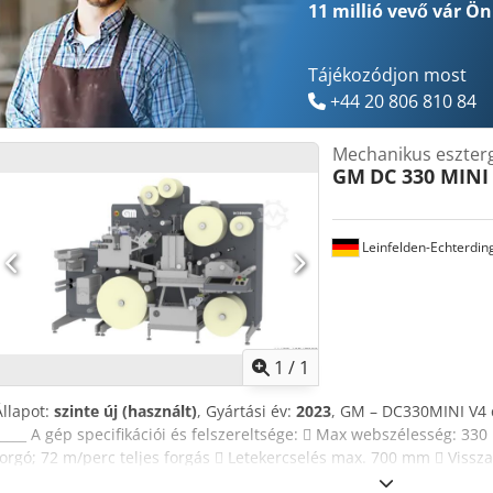
vészleállítás esetén – 6 állású ferde revolver szán 3/4" befogásokka
11 millió vevő
vár Ön
sebesség – Revolverkocsi hajtott előtolóval – Pneumatikus szorítós c
készlet – Vészleállító gomb – Hűtőfolyadék-berendezés – Orsóvédő
Tájékozódjon most
+44 20 806 810 84
Mechanikus eszter
GM
DC 330 MINI
Leinfelden-Echterdin
Kérjen t
1
/
1
Állapot:
szinte új (használt)
, Gyártási év:
2023
, GM – DC330MINI V4 
_____ A gép specifikációi és felszereltsége:  Max webszélesség: 33
forgó; 72 m/perc teljes forgás  Letekercselés max. 700 mm  Viss
Crjdpfxsv Aa Twj Apcef  Flexo egység  Korona  Weedge Control  