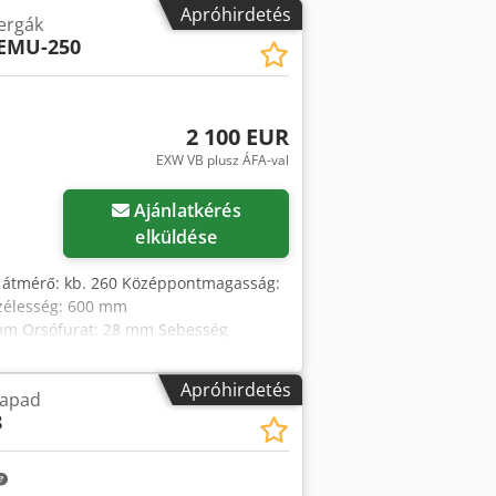
Apróhirdetés
ergák
EMU-250
2 100 EUR
EXW VB plusz ÁFA-val
öbb képet
Ajánlatkérés
elküldése
ált átmérő: kb. 260 Középpontmagasság:
szélesség: 600 mm
 mm Orsófurat: 28 mm Sebesség
y: 1,62 kW Külső méretek: 1785 mm
770 kg Felszerelés: Hárompofás tokmány
Apróhirdetés
gapad
ny Csdjv Ncn Depfx Apcjrf
8