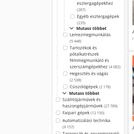
esztergagépekhez
(287)
Egyéb esztergagépek
(235)
Mutass többet
Lemezmegmunkálás
(5 448)
Tartozékok és
pótalkatrészek
fémmegmunkáló és
szerszámgépekhez
(4 082)
Hegesztés és vágás
(2 538)
Csiszológépek
(2 178)
Mutass többet
Szállítójárművek és
haszongépjárművek
(27 789)
Faipari gépek
(12 150)
Automatizálási technika
(9 157)
Targoncák és anyagmozgató