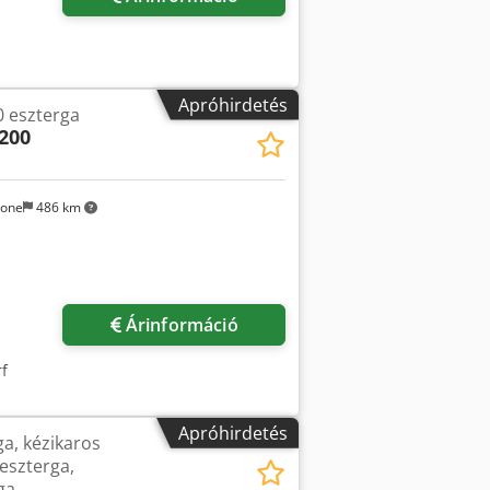
Apróhirdetés
 eszterga
200
sone
486 km
Árinformáció
f
Apróhirdetés
a, kézikaros
 eszterga,
ga