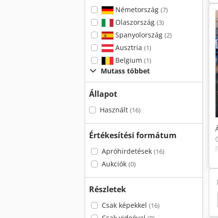
Németország
(7)
Olaszország
(3)
Spanyolország
(2)
Ausztria
(1)
Belgium
(1)
Mutass többet
Állapot
Használt
(16)
Értékesítési formátum
Apróhirdetések
(16)
Aukciók
(0)
Részletek
Weiler 220
Weiler
Pinacho
Emco 320
Csak képekkel
(16)
Csak videóval