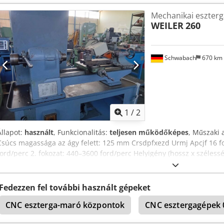
regisztrációs ellenőrzés  GEW – UV  Laminálás  GM SmartCrush _
Mechanikai eszter
WEILER
260
Schwabach
670 km
1
/
2
Állapot:
használt
, Funkcionalitás:
teljesen működőképes
, Műszaki 
Csúcs magassága az ágy felett: 125 mm Crsdpfxezd Urmj Apcjf 16 f
ford/perc 2. fokozat: 440–3600 ford/perc Helyigény (hossz x szélesség
Fedezzen fel további használt gépeket
CNC eszterga-maró központok
CNC esztergagépek 