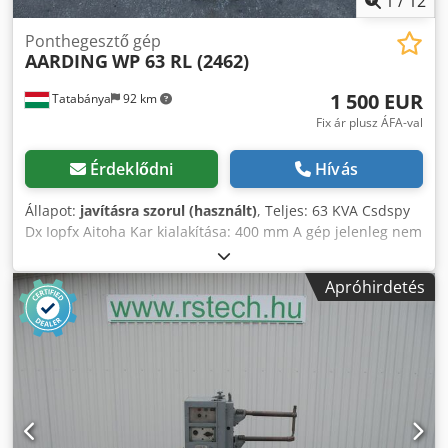
1
/
12
Ponthegesztő gép
AARDING
WP 63 RL (2462)
1 500 EUR
Tatabánya
92 km
Fix ár plusz ÁFA-val
Érdeklődni
Hívás
Állapot:
javításra szorul (használt)
, Teljes: 63 KVA Csdspy
Dx Iopfx Aitoha Kar kialakítása: 400 mm A gép jelenleg nem
működik (hiányzik a vezérlőpanel).
Apróhirdetés