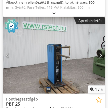
Állapot:
nem ellenőrzött (használt)
, torokmélység:
500
mm
, Gyártó: Fase Teljes: 116 kVA Kialakítás: 500mm
Cedpouhn Uhsfx Aitsha A gép korábban egy rendszer
része volt, beállításait és teljesítményét egy központi
Apróhirdetés
vezérlőegységen keresztül vezérelték, ami jelenleg
hiányzik, A gép üzemeltetéséhez ez a verzió szükséges!
1
/
5
Ponthegesztőgép
PBF 25