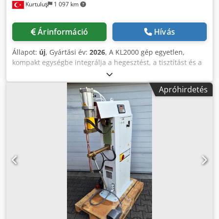
Kurtuluş
1 097 km
Árinformáció
Hívás
Állapot:
új
, Gyártási év:
2026
, A KL2000 gép egyetlen,
kompakt egységbe integrálja a hegesztést, a tisztítást és a
vágást. Energiahatékony, alacsony karbantartási igényű, és
biztosítja a nagy pontosságot és a gyors működési
Apróhirdetés
sebességet a különböző fémek esetében. Műszaki adatok:
Lézerforrás: 2 kW Lézer típusa: Száloptikai lézer (Raycus)
Lézer hullámhossza: 1080 nm Teljesítmény beállítása: 10–
100% Kimozdulási teljesítmény stabilitása: < 3% Központi
fókuszpont távolsága: 150 mm Codpfozmtmhex Aiteha
Állítható axiális futás (hegesztési varrat): 0,1–5 mm
Lézerhűtő rendszer: Beépített vízhűtő Tápfeszültség: 220 V,
50 Hz Gép teljesítménye: ≤ 9,5 kW Működési környezet
hőmérséklete: 10–40 °C Működési környezet páratartalma:
< 70% (páralecsapódás nélkül) Lézerfej kábelhossza: 8 m
Gép méretei (H x Sz x M): 1000 x 550 x 650 mm Súly: 210 kg
CE tanúsítvány: Tartalmazza