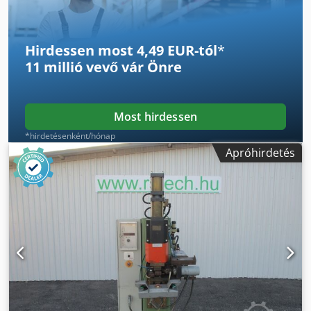
Hirdessen most 4,49 EUR-tól
*
11 millió vevő
vár Önre
Most hirdessen
*hirdetésenként/hónap
Apróhirdetés