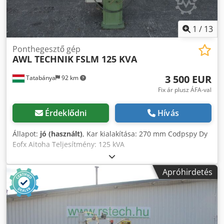
1
/
13
Ponthegesztő gép
AWL TECHNIK
FSLM 125 KVA
3 500 EUR
Tatabánya
92 km
Fix ár plusz ÁFA-val
Érdeklődni
Hívás
Állapot:
jó (használt)
, Kar kialakítása: 270 mm Codpspy Dy
Eofx Aitoha Teljesítmény: 125 kVA
Apróhirdetés