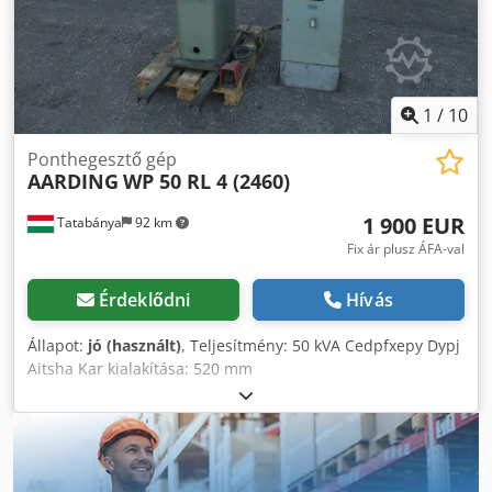
1
/
10
Ponthegesztő gép
AARDING
WP 50 RL 4 (2460)
1 900 EUR
Tatabánya
92 km
Fix ár plusz ÁFA-val
Érdeklődni
Hívás
Állapot:
jó (használt)
, Teljesítmény: 50 kVA Cedpfxepy Dypj
Aitsha Kar kialakítása: 520 mm