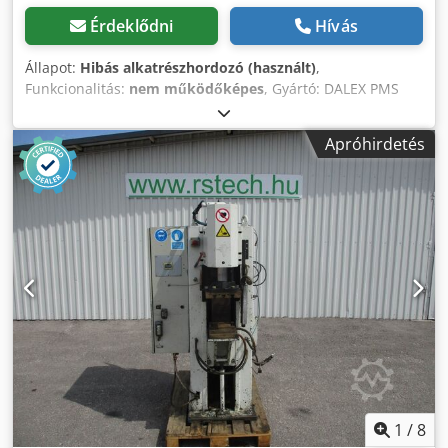
Érdeklődni
Hívás
Állapot:
Hibás alkatrész­hordozó (használt)
,
Funkcionalitás:
nem működőképes
, Gyártó: DALEX PMS
11-4 Karhossz: 350 mm Teljesítmény: 100 kVA Codpfx Aijzp
Iazeteha A gép jelenleg nem üzemel, állapota ismeretlen.
Apróhirdetés
1
/
8