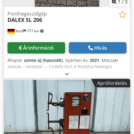
1
/
3
Ponthegesztőgép
DALEX
SL 206
Korb
777 km
Árinformáció
Hívás
Állapot:
szinte új (használt)
, Gyártási év:
2021
, Műszaki
adatok – németül --- Cedpfx Aszl A Rtoitjha Névleges
teljesítmény 50%-os üzemi ciklus mellett: 50 kVA Zárlati
áram: 25 kA Elektródaerő: 420 daN Kinyúlás: 380–700 mm
Apróhirdetés
Kar távolsága: 205 mm Elektróda-kúp: Mk2 ---
Hegesztésvezérlés: RS 17 (5 időbeállítás, 2 program) --- A
következő kiegészítő opciók is tartoznak: - Kettős
lábkapcsoló (teljesítmény 1 + teljesítmény 2) - Főkapcsoló -
3 m csatlakozókábel + Cekon csatlakozó 63 A --- Garancia: 6
hónap --- Képzés és üzembe helyezés igény szerint ---
Ponthegesztő elektródák + alkatrészek raktárról azonnal ---
További információkért látogasson el weboldalunkra!