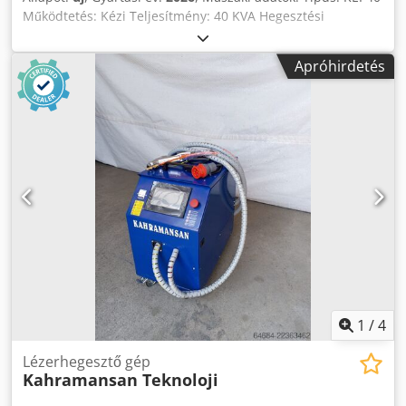
Működtetés: Kézi Teljesítmény: 40 KVA Hegesztési
kapacitás: 1+1 mm lágyacél Teljesítményszint: %0-100,
digitális mikrokontrollerrel állítható Hegesztési idő: 1-99
Apróhirdetés
ciklus (20ms - 2s), digitális mikrokontrollerrel
szabályozható Bemeneti feszültség: 380V/50Hz
Védőbiztosíték: 63A Rugalmas pisztolykar kábel hossza:
250cm Rugalmas vázkábel hossza: 100cm Betápkábel: 3m
Védettségi osztály: IP21 Méretek (Sz/M/M): 530mm x
430mm x 610mm Chodpfx Aoy Dildsitsa Tömeg: 116kg
1
/
4
Lézerhegesztő gép
Kahramansan Teknoloji