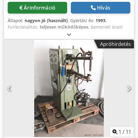
Árinformáció
Hívás
Állapot:
nagyon jó (használt)
, Gyártási év:
1993
,
Funkcionalitás:
teljesen működőképes
, bemeneti áram
típusa:
háromfázisú
, bemeneti feszültség:
400 V
,
össztömeg:
390 kg
, hűtőteljesítmény:
9,5 kW (12,92 LE)
,
Apróhirdetés
Hidegvíz hűtőberendezés Chjdpfx Aiow D T T Estsa
Hűtőteljesítmény: 6 kW Tömeg: 110 kg.
1
/
11