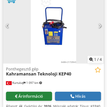
Számos egyedi ponthegesztő géppel is rendelkezünk
acélhuzalokhoz.
1
/
4
Ponthegesztő gép
Kahramansan Teknoloji
KEP40
Kurtuluş
1 097 km
Árinformáció
Hívás
Állapot:
új
, Gyártási év:
2026
, Műszaki adatok: Típus: KEP40