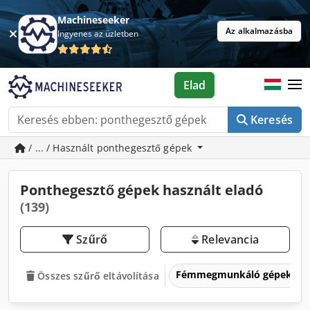
Machineseeker
Az alkalmazásba
Ingyenes az üzletben
Elad
Keresés
/ ... / Használt ponthegesztő gépek
Ponthegesztő gépek használt eladó
(139)
Szűrő
Relevancia
Fémmegmunkáló gépek és 
Összes szűrő eltávolítása