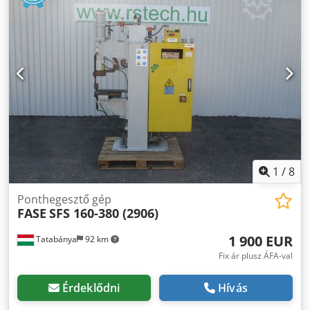
1
/
8
Ponthegesztő gép
FASE
SFS 160-380 (2906)
1 900 EUR
Tatabánya
92 km
Fix ár plusz ÁFA-val
Érdeklődni
Hívás