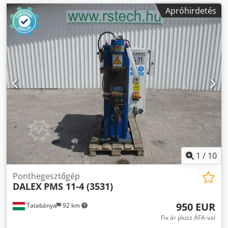
Apróhirdetés
1
/
10
Ponthegesztőgép
DALEX
PMS 11-4 (3531)
950 EUR
Tatabánya
92 km
Fix ár plusz ÁFA-val