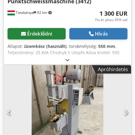
Punktschweissmaschine
(3412)
1 300 EUR
Tatabánya
92 km
Fix ár plusz ÁFA-val
Érdeklődni
Hívás
Állapot:
üzemkész (használt)
, torokmélység:
550 mm
,
Teljesítmény: 25 kVA Chsdsyk S Utopfx Aitoa Kivitel: 550
mm
Apróhirdetés