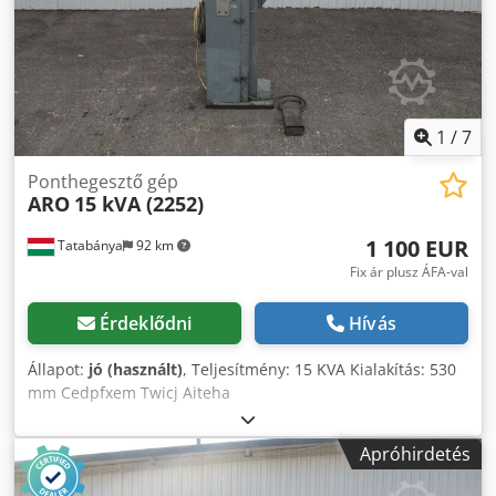
1
/
7
Ponthegesztő gép
ARO
15 kVA (2252)
1 100 EUR
Tatabánya
92 km
Fix ár plusz ÁFA-val
Érdeklődni
Hívás
Állapot:
jó (használt)
, Teljesítmény: 15 KVA Kialakítás: 530
mm Cedpfxem Twicj Aiteha
Apróhirdetés