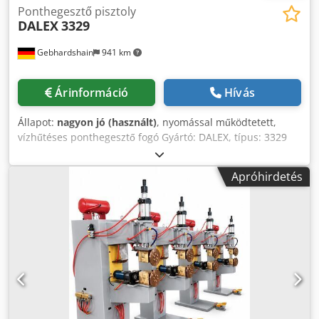
Ponthegesztő pisztoly
DALEX
3329
Gebhardshain
941 km
Árinformáció
Hívás
Állapot:
nagyon jó (használt)
, nyomással működtetett,
vízhűtéses ponthegesztő fogó Gyártó: DALEX, típus: 3329
Névleges teljesítmény 50%-os terhelésnél: 25 kVA
Másodlagos rövidzárlati áram: 17 kA Elektrodaerő: 440 daN
Apróhirdetés
Cedpfx Aozrukljitoha Kar kinyúlása: 350 mm Kar távolsága:
300 mm Kettős működésű hengerrel: nagy löket 60 mm,
előtolás 40 mm, munkalöket 0-20 mm Kardántengelyes
felfüggesztéssel és felfüggesztő konzollal 10 m
csatlakozókábel és vezérlőkábel Harting csatlakozókkal, a
következőhöz való csatlakoztatáshoz: Kiegészítő
vezérlőegység B 200