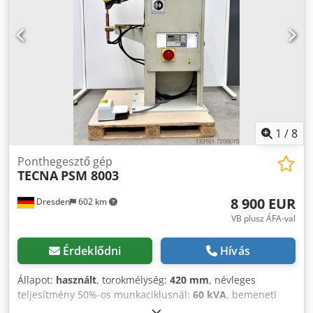
hegyek Chedpfxeyl Sy Ee Aitea
1
/
8
Ponthegesztő gép
TECNA
PSM 8003
8 900 EUR
Dresden
602 km
VB plusz ÁFA-val
Érdeklődni
Hívás
Állapot:
használt
, torokmélység:
420 mm
, névleges
teljesítmény 50%-os munkaciklusnál:
60 kVA
, bemeneti
feszültség:
400 V
, hűtés típusa:
víz
, névleges (látszólagos)