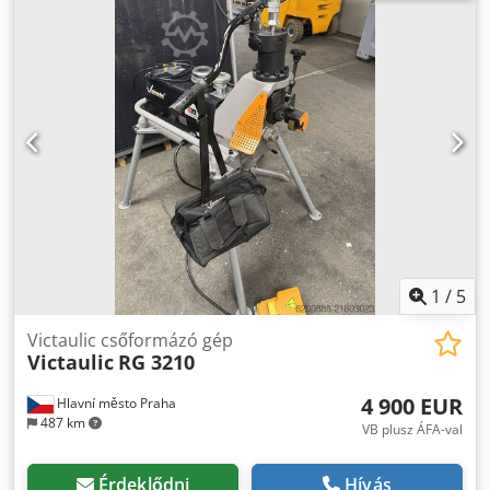
1
/
5
Victaulic csőformázó gép
Victaulic
RG 3210
4 900 EUR
Hlavní město Praha
487 km
VB plusz ÁFA-val
Érdeklődni
Hívás