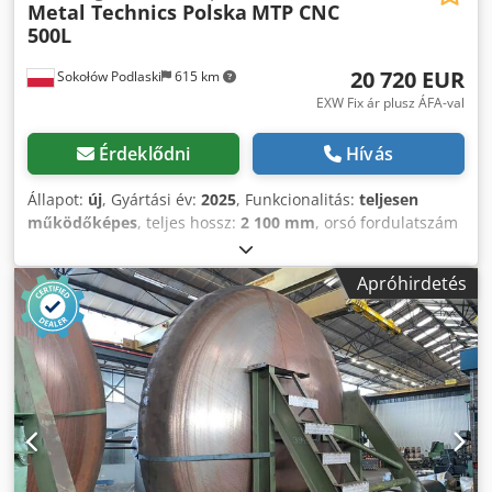
Metal Technics Polska
MTP CNC
500L
20 720 EUR
Sokołów Podlaski
615 km
EXW Fix ár plusz ÁFA-val
Érdeklődni
Hívás
Állapot:
új
, Gyártási év:
2025
, Funkcionalitás:
teljesen
működőképes
, teljes hossz:
2 100 mm
, orsó fordulatszám
(min.):
1 ford/min
, orsófordulatszám (max.):
8 000
ford/min
, teljes magasság:
2 300 mm
, teljes szélesség:
Apróhirdetés
1 750 mm
, össztömeg:
2 600 kg
, előtolási hossz X-tengely:
600 mm
, előtolás hossza Y tengelyen:
400 mm
, Z tengely
előtolási hossza:
450 mm
, előtolás X tengelyen:
18 m/min
,
Y tengely előtolási sebessége:
18 m/min
, előtolási
sebesség Z tengely:
16 m/min
, bemeneti feszültség:
400 V
,
bemeneti áram típusa:
háromfázisú
, garancia időtartama:
12 hónapok
, szerelési átmérő:
120 mm
, X tengely
elmozdulási távolság:
600 mm
, Y tengely mozgástávolsága:
400 mm
, Z-tengely elmozdulási távolság:
450 mm
, marófej