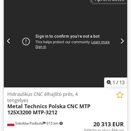
1
/
13
Hidraulikus CNC élhajlító prés, 4
tengelyes
Metal Technics Polska
CNC MTP
125X3200 MTP-3212
20 313 EUR
Sokołów Podlaski
615 km
EXW Fix ár plusz ÁFA-val