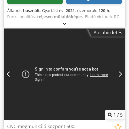
Állapot:
használt
, Gyártási év:
2021
, üzemórák:
120 h
,
Funkcionalitás:
teljesen működőképes
, Eladó Victaulic RG
3210 horonymaró gép csővégek formázásához D60,3 –
323,9. A gépet kb. 1,5 évig használtuk csőegységek gyártási
Apróhirdetés
projektjénél. Tartozékok: Alsó/felső horonymaró szerszám
88,9 – 168,3 rozsdamentes, Csőtámasztó állvány. A projekt
lezárulta miatt már nincs szükségünk erre a berendezésre.
Eredeti ár: 184 440 CZK. Cedey Hpatepfx Afueha
1
/
5
CNC-megmunkáló központ 500L