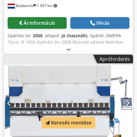
Babberich
1 097 km
Árinformáció
Hívás
Gyártási év:
2008
, állapot:
jó (használt)
, Gyártó: OMERA
Típus: R 1600 Gyártási év: 2008 Műszaki adatok Metrikus
amerikai szabvány Max. Termék az ágy felett 1800 Méretek
(becslés) Hosszúság 2800 mm Szélesség 2000 mm
Apróhirdetés
Magasság 2600 mm Súly 4100 kg Megjegyzés: Az ezen az
oldalon található információkat jóhiszeműen szereztük be
tőlünk , és ahol lehetséges , a gyártótól.Az információkat
jóhiszeműen adjuk meg, de a pontosságot nem tudjuk
garantálni. Ennek megfelelően nem képviseli vagy
szerződést.javasoljuk, hogy ellenőrizze az összes fontos
adatot. Megosztás Letöltés Max. Termék az ágy felett:1800
Hossz: 2800mm Szélesség: 2000mm Magasság: 2600mm
Súly: 4100kg Asztal hossza 2500 mm Asztal szélessége
1450 mm Orsó átmérő 250 mm Orsó fordulatszám 3 - 20
Keresés mentése
Gr/1Gr Löket pinole kar 400 mm Oszlop kar 250 mm Trójai
kar 900 Magasság kar 1400 mm Max. Termék az ágy