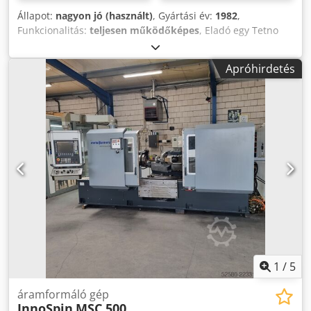
Állapot:
nagyon jó (használt)
, Gyártási év:
1982
,
Funkcionalitás:
teljesen működőképes
, Eladó egy Tetno
gép, bekötve, kipróbálható. Codpfx Asxwlvpjfusha Névleges
erő: 4000 kN Nyomólöket: 1000 mm Oszlopok közötti
Apróhirdetés
átjárás: 3100 mm Asztal rögzítési területe: 3100 x 6000 mm
Villanymotor teljesítménye: 15 kW A gép méretei HxSzxM:
6000 x 4150 x 4170 mm Prés tömege: 43800 kg Tudsz
küldeni egy videót a gépről WhatsApp-on keresztül?
1
/
5
áramformáló gép
InnoSpin
MSC 500