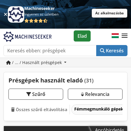
Machineseeker
Az alkalmazásba
Ingyenes az üzletben
Elad
Keresés
/ ... / Használt présgépek
Présgépek használt eladó
(31)
Szűrő
Relevancia
Fémmegmunkáló gépek és 
Összes szűrő eltávolítása
Apróhirdetés