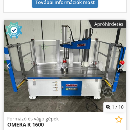
További információk most
Apróhirdetés
1
/
10
Formázó és vágó gépek
OMERA
R 1600