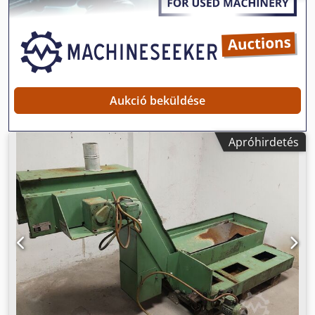
Crjdpfx Aisyxxf Nj Aef További kérdések esetén állunk
rendelkezésére.
Aukció beküldése
Apróhirdetés