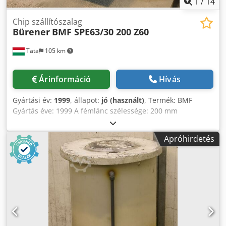
1
/
14
Chip szállítószalag
Bürener
BMF SPE63/30 200 Z60
Tata
105 km
Árinformáció
Hívás
Gyártási év:
1999
, állapot:
jó (használt)
, Termék: BMF
Gyártás éve: 1999 A fémlánc szélessége: 200 mm
Cjdpfxohq Hz Ho Ai Ajrf Távolságvezető csík: kb. 300 mm A
forgács kimeneti hossza 900/1250 mm Beillesztési hossz:
Apróhirdetés
kb. 1000mm Beillesztési magasság 260 mm Beillesztési
szélesség 350 mm Teljes hossz: 3600 mm Szállítási
magasság - kidobási magasság: 800 mm Szalagsebesség 26
mm/mp = 1,6 m/perc. Motor teljesítménye: 0, 25 kW A
hálózati csatlakozás 400 Volt, 50 Hz volt Házméret: H x Sz x
M; 8700 x 900 x 1500 mm Tömeg 400 kg