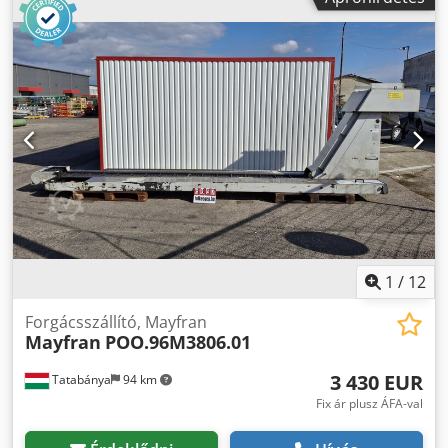
1
/
12
Forgácsszállító, Mayfran
Mayfran
POO.96M3806.01
3 430 EUR
Tatabánya
94 km
Fix ár plusz ÁFA-val