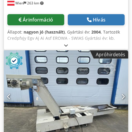
Wien
263 km
Árinformáció
Hívás
Állapot:
nagyon jó (használt)
, Gyártási év:
2004
, Tartozék
Credpfxjy Egv Aj Ai Asf EROWA - SWIAS Gyártási év: kb.
2004 Kb. 60 darab
Apróhirdetés