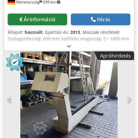
Németország
699 km
Árinformáció
Hívás
Állapot:
használt
, Gyártási év:
2013
, Műszaki részletek:
Szalagszélesség: 600 mm Szállítási magasság: C= 1800 mm
Feszültség: 460 / 60 V / Hz Teljes teljesítményigény: 3,5 kW
A gép tömege kb.: 2300 kg A gép méretei kb. hosszúság x
Apróhirdetés
szélesség x magasság: kb. G= 8,45 x F= 1,35 x 3,0 m Csuklós
szalagszállító Hűtőfolyadék-tartállyal, szivattyúval 250
l/perc szállítási sebesség, amely 25 m-es szállítási
magassághoz elegendő. Nagyon jó, kevéssé használt
állapotban. Crsdpfsu Nupqjx Ai Aef Chips behelyezési
hossz Ax= 3000mm (rögzítés gumibevonatú fémlemez
tálcával hossz 3000 x szélesség 1100mm) Teljes
behelyezési hossz 5000mm A forgácsszállító alul 4x
elforgatható kerekekkel rendelkezik és csavarokkal a
padlóhoz rögzíthető. *