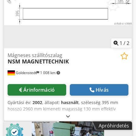
1
/
2
Mágneses szállítószalag
NSM MAGNETTECHNIK
Goldenstedt
1 008 km
Árinformáció
Hívás
Gyártási év:
2002
, állapot:
használt
, szélesség 395 mm
hosszú 2960 mm kimeneti magasság 130 mm effektív
szélesség 385 mm pólusközéppont 400 mm hajtómotor
Drehstrom Credpfxsd Srxzo Ai Aof
Apróhirdetés