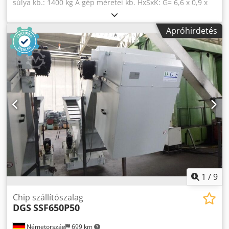
súlya kb.: 1400 kg A gép méretei kb. HxSxK: G= 6,6 x 0,9 x
3,8 m Crsdju Nun Hjpfx Ai Ajf Teljes teljesítményigény: 0,75
kW Robusztus acéllemez szerkezetből készült. Ez egy
Apróhirdetés
kaparós szalagszállító. Beömlőszélesség: F1 = 480 mm;
beömlőhossz: 750 mm. Kiürítés: magasság = 3 200 mm;
Bevezetés (a gép alá történő betáplálás): Magasság = B=
370mm + felépítmény 300mm = 670mm és szélesség F =
580mm és hossz A= 2.230mm. A forgácsszállítót álló
helyzetben kell elhelyezni. *
1
/
9
Chip szállítószalag
DGS
SSF650P50
Németország
699 km