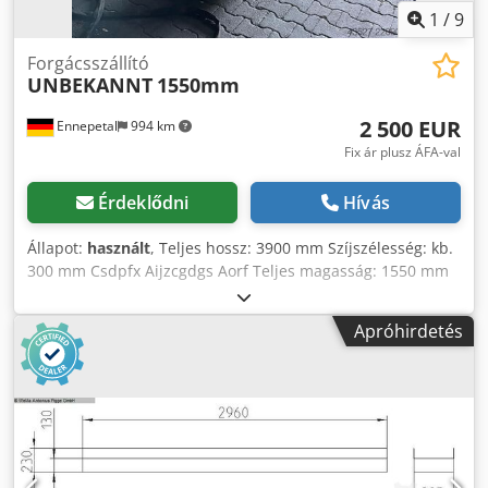
1
/
9
Forgácsszállító
UNBEKANNT
1550mm
2 500 EUR
Ennepetal
994 km
Fix ár plusz ÁFA-val
Érdeklődni
Hívás
Állapot:
használt
, Teljes hossz: 3900 mm Szíjszélesség: kb.
300 mm Csdpfx Aijzcgdgs Aorf Teljes magasság: 1550 mm
Szállítási magasság: kb. 1130 mm
Apróhirdetés