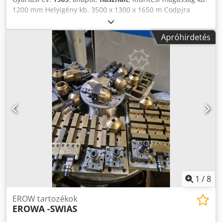
1200 mm Helyigény kb. 3500 x 1300 x 1650 m Codpjra
Rrtefx Ai Aorf
Apróhirdetés
1
/
8
EROW tartozékok
EROWA -SWIAS