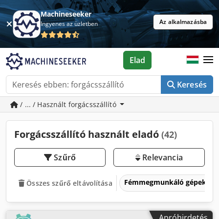
Machineseeker
Az alkalmazásba
Ingyenes az üzletben
Elad
Keresés
/ ... / Használt forgácsszállító
Forgácsszállító használt eladó
(42)
Szűrő
Relevancia
Fémmegmunkáló gépek és 
Összes szűrő eltávolítása
Apróhirdetés