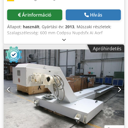
Árinformáció
Hívás
Állapot:
használt
, Gyártási év:
2013
, Műszaki részletek:
Szalagszélesség: 600 mm Codpsu Nupdsfx Ai Aorf
Feszültség: 460 / 60 V / Hz Teljes teljesítményigény: 3,5 kW
A gép tömege kb.: 2300 kg A gép méretei kb. HxSxK: kb. 9,0
Apróhirdetés
x 1,4 x 3,0 m Csuklós szalagszállító, nem használt
Hűtőfolyadék-tartállyal, szivattyúval (merülő
centrifugálszivattyú) Szállítási teljesítmény 250 l/perc = 25
m szállítási magassághoz elegendő. A forgács behelyezési
hossza (A) max. 3000 mm (rögzítés gumibevonatú
fémlemez tálcával 3000 x 1100 mm) Teljes behelyezési
hossz 5000 mm Szalagszélesség (H) 600mm Kiürítési
magasság (C) a padló felett 1800 mm A forgácsszállító alul
4x elforgatható kerekekkel rendelkezik, és csavarokkal a
padlóhoz rögzíthető. *