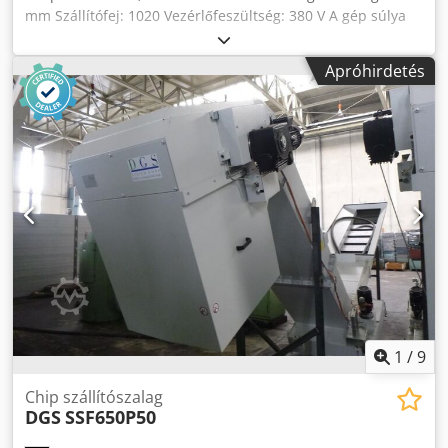
mm Szállítófej: 1020 Vezérlőfeszültség: 380 V A gép súlya
kb.: 165 kg A gép méretei kb. hosszúság x szélesség x
magasság: 3,3 x 0,5 x 1,5 m Acéllemezből készült
Apróhirdetés
kaparószalagos szállítószalag-szállító szerkezet További
műszaki adatok: -Profilmagasság (B1) 160 mm -
Profilszélesség (F) 300mm -Csirke bemeneti szélesség (F1)
160mm Credou Nuqujpfx Ai Asf -Chip beesési hossza (A)
1700mm -Alulról való távolság (I) 20mm -Kivezetési hossz
(D) 200mm -Kivezetési magasság a padló felett (C) 1020mm
-Kibocsátási szélesség 200mm -Behelyezési
hosszúság/alulfuttatási hossz (A) kb. 2000mm -Behelyezési
magasság (B) 180mm Kézi kapcsolóval történő működtetés
Forgó súrolókefék az ürítésen és a betöltő gerenda
bal/jobb oldalán *
1
/
9
Chip szállítószalag
DGS
SSF650P50