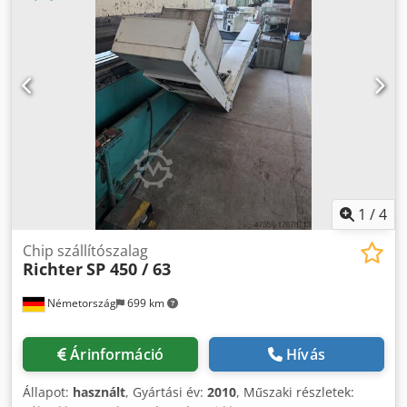
1
/
4
Chip szállítószalag
Richter
SP 450 / 63
Németország
699 km
Árinformáció
Hívás
Állapot:
használt
, Gyártási év:
2010
, Műszaki részletek: