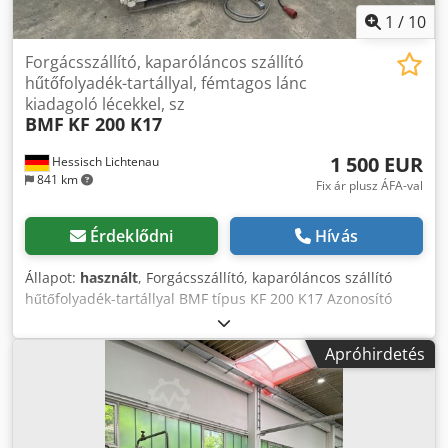
1
/
10
Forgácsszállító, kaparóláncos szállító
hűtőfolyadék-tartállyal, fémtagos lánc
kiadagoló lécekkel, sz
BMF
KF 200 K17
1 500 EUR
Hessisch Lichtenau
841 km
Fix ár plusz ÁFA-val
Érdeklődni
Hívás
Állapot:
használt
, Forgácsszállító, kaparóláncos szállító
hűtőfolyadék-tartállyal BMF típus KF 200 K17 Azonosító
szám: Megrend. sz.: 915979 Gyártási év: 1992 Fém
láncszalag szélessége: 200 mm Tolólécek közti távolság: kb.
Apróhirdetés
380 mm Lehetséges forgácselszállítási hossz: 1100/2100
mm Betolási hossz: kb. 1350 mm Betolási magasság: 370
mm Betolási szélesség: 460 mm Garatszélesség felül: 400
mm Garatszélesség alul: 170 mm Szállítási magasság -
kidobómagasság: kb. 1250 mm Szalaghajtás motor