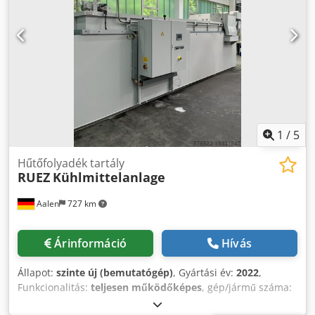
teljesítménye: 0,37 kW Hálózati csatlakozás: 400 V, 50 Hz -
A kaparólánc hajtása hajtóműves motorral Csdpehwt H Ajfx
Ai Ajrf - Hűtőfolyadék-tartály hűtőfolyadék-szivattyú nélkül
Helyigény H x Sz x M: 3800 x 1300 x 1650 mm
Forgácsszállító tömege: kb. 500 kg jó állapotban A
forgácsszállító egy GILDEMEISTER CNC esztergáról
származik. A szállító alkalmas marógép, esztergagép vagy
megmunkálóközpont forgácsszállítására.
1
/
5
Hűtőfolyadék tartály
RUEZ
Kühlmittelanlage
Aalen
727 km
Árinformáció
Hívás
Állapot:
szinte új (bemutatógép)
, Gyártási év:
2022
,
Funkcionalitás:
teljesen működőképes
, gép/jármű száma:
Kühlmitteleinrichtung
, Hűtőfolyadék-rendszer a