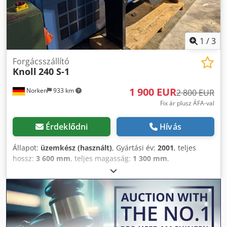
1
/
3
Forgácsszállító
Knoll
240 S-1
1 900 EUR
Norken
933 km
2 800 EUR
Fix ár plusz ÁFA-val
Érdeklődni
Hívás
Állapot:
üzemkész (használt)
, Gyártási év:
2001
, teljes
hossz:
3 600 mm
, teljes magasság:
1 300 mm
,
szállítószalag szélessége:
320 mm
, kirakófej:
1 000 mm
,
kidobási magasság:
1 000 mm
, szállítási hossz:
1 900 mm
,
szállítószalag hossza:
1 900 mm
, telepítési magasság:
180
mm
, Knoll 240 S-1 forgácsszállító eladó jó állapotban.
Beépítési szélesség: 320 mm Szállítószalag hossza a
kivezetésig: 1900 mm Szállítószalag magassága: 180 mm