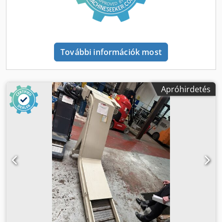
szállítása. - Forgácsoló olaj/hűtőfolyadék elválasztása a
forgácstól. Kivitelek - Tartállyal vagy anélkül, a forgácsoló
olaj/hűtőfolyadék rendszerbe való visszavezetéséhez. -
Négy standard láncosztás: 31,75 mm, 38,10 mm, 50,80
mm, 63,50 mm. - A láncosztás kiválasztása a szállítandó
További információk most
forgácsmennyiség alapján. - A szalag szélességét, hosszát,
motorját és hajtóművét az óránkénti szállítási
mennyiséghez igazítják. - A tervezésnél figyelembe veszik a
hűtőfolyadék újrahasznosítását. Vezérlés - Kezelés
Apróhirdetés
kapcsolótáblán vagy a szerszámgép CNC vezérlésén
keresztül. - Csatlakozóval történő vezérlés is lehetséges.
Megjegyzés: A képek csak tájékoztató jellegűek.