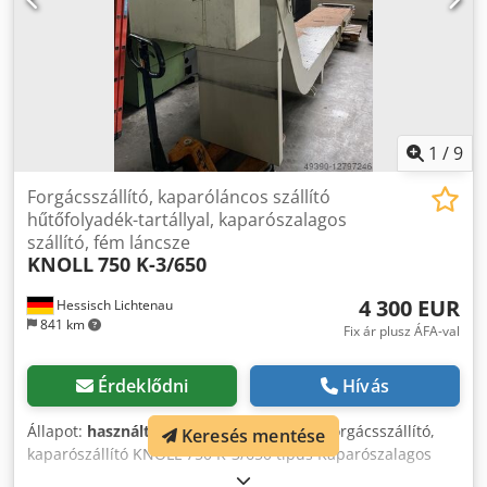
1
/
9
Forgácsszállító, kaparóláncos szállító
hűtőfolyadék-tartállyal, kaparószalagos
szállító, fém láncsze
KNOLL
750 K-3/650
4 300 EUR
Hessisch Lichtenau
841 km
Fix ár plusz ÁFA-val
Érdeklődni
Hívás
Állapot:
használt
, Hűtőfolyadék-tartályos forgácsszállító,
Keresés mentése
kaparószállító KNOLL 750 K-3/650 típus Kaparószalagos
szállítószalag Sorszám: 346919 Rendelési szám: 200725773