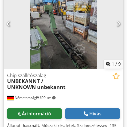
L: 880 x W: 500 mm; teljes bejárat kb. 2000 mm x 480 mm
(fedezettel együtt). Behelyezési adatok: A 2,500 x F 530 x W
350mm Hűtővíztartály 600 x 1200 x 200mm szivattyúval és
két mérőérzékelővel. Nagyon jó, keveset használt
állapotban. *
1
/
9
Chip szállítószalag
UNBEKANNT /
UNKNOWN
unbekannt
Németország
699 km
Árinformáció
Hívás
Állapot:
használt
, Műszaki részletek: Szalagszélesség: 135