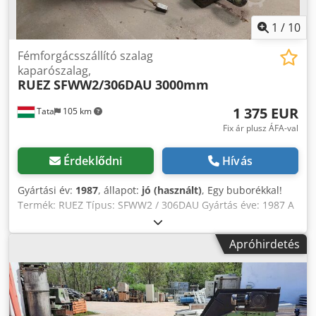
1
/
10
Fémforgácsszállító szalag
kaparószalag,
RUEZ SFWW2/306DAU
3000mm
1 375 EUR
Tata
105 km
Fix ár plusz ÁFA-val
Érdeklődni
Hívás
Gyártási év:
1987
, állapot:
jó (használt)
, Egy buborékkal!
Termék: RUEZ Típus: SFWW2 / 306DAU Gyártás éve: 1987 A
fémlánc szélessége: 200 mm A vezetősínek távolsága: kb.
300 mm A forgács kilépési hossza 700/1300 mm
Apróhirdetés
Beillesztési hossz: kb. 1000 mm Beillesztési magasság 260
mm Teljes hossz: 3000 mm Szállítási magasság - kidobási
magasság: 800 mm Szalagsebesség 26 mm / sec. = 1,6 m /
perc Motor teljesítménye: 0,25 kW A hálózati csatlakozás
400, 50 Hz volt Házméret: H x Sz x M; 1900 x 900 x 1300 mm