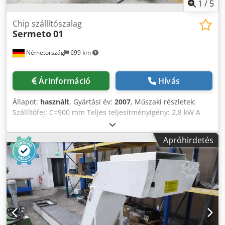
1
/
5
Chip szállítószalag
Sermeto
01
Németország
699 km
Árinformáció
Hívás
Állapot:
használt
, Gyártási év:
2007
, Műszaki részletek:
Szállítófej: C=900 mm Teljes teljesítményigény: 2,8 kW A
gép méretei kb. HxSxK: kb. G 8,4 x 2,1 x 1,3 m Credpfx Aieu
Nup Re Aof Csuklós szalagszállító nagyon jó, kevéssé
Apróhirdetés
használt állapotban. Hűtővíztartály 1300 x 2050 x 260mm
Kilövőhossz D=500mm A teljes forgácsbevezetés hossza kb.
A=4120mm, gumibevonatú fémlemez tálca rögzítésével,
szélesség 230mm jobbra/balra (plusz a forgácsbevezetés
meghosszabbítása kb. 1720mm, profilozott fémlemezzel
borítva). forgácsbeömlő szélessége F=620mm B= kb.
380mm beillesztési magasság B= kb. 380mm A
forgácsszállító alul 3x elforgatható kerekekkel rendelkezik,