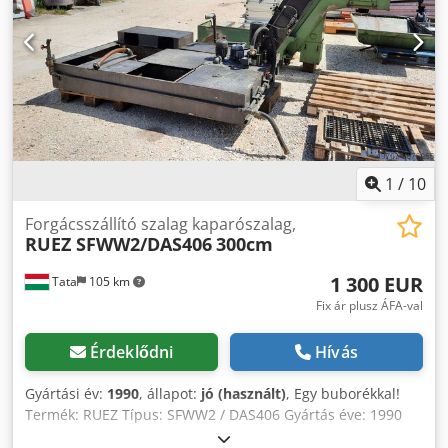
Crsdpfx Aegxqfcoi Aof Tömeg 300 kg Készlet 2 db.
1
/
10
Forgácsszállító szalag kaparószalag,
RUEZ SFWW2/DAS406
300cm
1 300 EUR
Tata
105 km
Fix ár plusz ÁFA-val
Érdeklődni
Hívás
Gyártási év:
1990
, állapot:
jó (használt)
, Egy buborékkal!
Termék: RUEZ Típus: SFWW2 / DAS406 Gyártás éve: 1990
Fémpálya szélessége: 330 mm Távolság vezető sávok: kb.