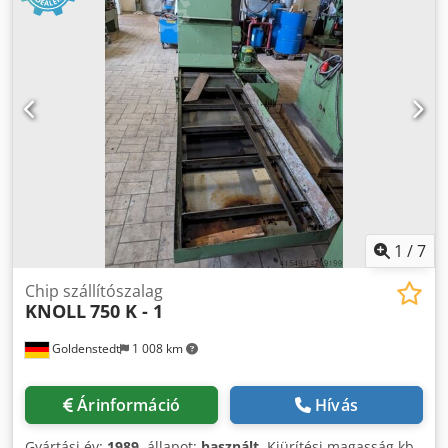
1
/
7
Chip szállítószalag
KNOLL
750 K - 1
Goldenstedt
1 008 km
Árinformáció
Hívás
Gyártási év:
1989
, állapot:
használt
, Kiürítési magasság kb.