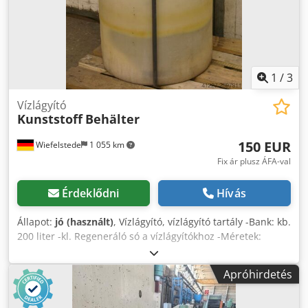
1
/
3
Vízlágyító
Kunststoff
Behälter
150 EUR
Wiefelstede
1 055 km
Fix ár plusz ÁFA-val
Érdeklődni
Hívás
Állapot:
jó (használt)
, Vízlágyító, vízlágyító tartály -Bank: kb.
200 liter -kl. Regeneráló só a vízlágyítókhoz -Méretek:
640/640 / H880 mm -Súly: 172 kg Csdpfx Ajctla Dji Ajrf
Apróhirdetés