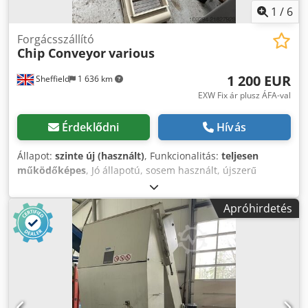
1
/
6
Forgácsszállító
Chip Conveyor
various
1 200 EUR
Sheffield
1 636 km
EXW Fix ár plusz ÁFA-val
Érdeklődni
Hívás
Állapot:
szinte új (használt)
, Funkcionalitás:
teljesen
működőképes
, Jó állapotú, sosem használt, újszerű
forgácsszállító szalagra van szüksége? Három különböző
méretű egységet kínálunk eladásra. További információért
Apróhirdetés
és méretigényekkel kapcsolatban kérjük, vegye fel velünk a
kapcsolatot. Mindegyik egység kedvező áron, mindössze 1
200 € darabonként. Crodjy Ifm Eepfx Ai Asf