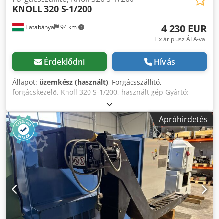
KNOLL
320 S-1/200
4 230 EUR
Tatabánya
94 km
Fix ár plusz ÁFA-val
Érdeklődni
Hívás
Állapot:
üzemkész (használt)
, Forgácsszállító,
forgácskezelő, Knoll 320 S-1/200, használt gép Gyártó:
Knoll Típus: 320 S-1/200 Külső méretek: Szélesség: 6200
mm Mélység: 1300 mm Magasság: 1610 mm
Apróhirdetés
Cedjxtwqdepfx Ai Aorf Szállítószalag adatai: 480 x 130 x 60
x 310 mm Szalag sebessége: 1,8 m/perc Gyártási év: 2015
Kibocsátó nyílás mérete: 550 x 530 mm Adagolónyílás: 3120
x 410 mm Léctávolság: 315 mm