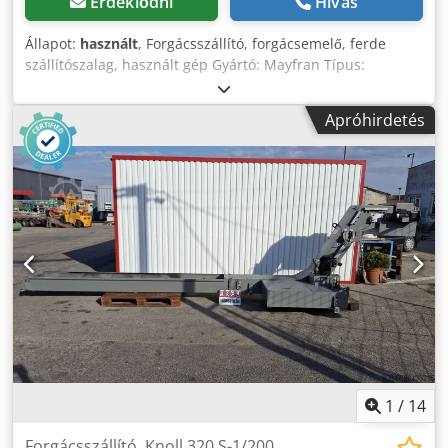
Érdeklődni
Hívás
Állapot:
használt
, Forgácsszállító, forgácsemelő, ferde
szállítószalag, használt gép Gyártó: Mayfran Típus:
POO.96M3806.01 Cjdpfxeydbzvo Ai Asrf Teljes méretek:
Szélesség: 6300 mm Mélység: 1050 mm Magasság: 1820
Apróhirdetés
mm Szalag méret: 6600 × 330 mm Elektromos adatok: 400 V
Lamella méret: 30 mm Lamella osztás: 245 mm
1
/
14
Forgácsszállító, Knoll 320 S-1/200