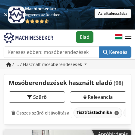
Machineseeker
Az alkalmazásba
Ingyenes az üzletben
Elad
Keresés
/ ... / Használt mosóberendezések
Mosóberendezések használt eladó
(98)
Szűrő
Relevancia
Tisztítástechnika
Mos
Összes szűrő eltávolítása
Apróhirdetés