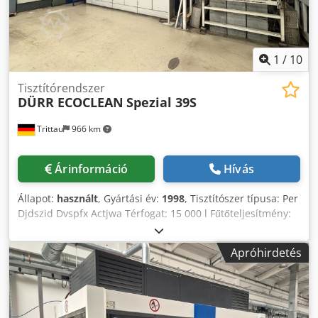
1
/
10
Tisztítórendszer
DÜRR ECOCLEAN
Spezial 39S
Trittau
966 km
Árinformáció
Hívás
Állapot:
használt
, Gyártási év:
1998
, Tisztítószer típusa: Per
Djdszid Dvspfx Actjwa Térfogat: 15 000 l Fűtőteljesítmény:
275 kW Hűtőteljesítmény: 43 kW Töltet mérete (H x Sz x M,
max., kb.): 2250 x 1000 x 1150 mm Töltet súlya (kb.): 1000
Apróhirdetés
kg Átfolyás (kb.): 2 töltet/óra Ciklusidő (kb.): 30 perc
Betöltési magasság: 1010 mm Desztillátum-termelés (kb.):
1000 l/óra Alapterület: 20 x 10 m Üzemórák: kb. 67 904 óra
Csatlakoztatási teljesítmény: 122 kW Csatlakoztatási
feszültség: 3 x 400 V Áramerősség: 262 A Méretek (H x Sz x