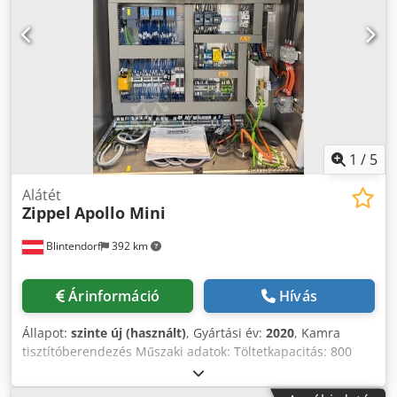
információkat érdeklődés esetén szívesen küldünk.
Dwsdpfxeyzfp Hs Actoa Szükség esetén a rakodás, szállítás
szervezésében is segítünk.
1
/
5
Alátét
Zippel
Apollo Mini
Blintendorf
392 km
Árinformáció
Hívás
Állapot:
szinte új (használt)
, Gyártási év:
2020
, Kamra
tisztítóberendezés Műszaki adatok: Töltetkapacitás: 800
liter Dedpfxszhmp Sj Actjwa Fűtési teljesítmény: 54 kW
Kosár max. teherbírása: 250 kg Kosárméret: Mélység 651 x