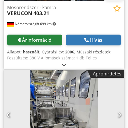
Mosórendszer - kamra
VERUCON
403.21
Németország
699 km
Árinformáció
Hívás
Állapot:
használt
, Gyártási év:
2006
, Műszaki részletek:
Feszültség: 380 V Állomások száma: 1 db Teljes
teljesítményigény: kb. 2,0 kW A gép tömege kb.: 160 kg A
gép méretei: 0,85 x 0,85 x 1,0 m Vibrációs tálas adagoló
Apróhirdetés
Dwsdpfx Asu Nu Imectsa Mosómodul (rezgő tálas adagoló)
fűtéssel - Kisebb alkatrészek tisztítására használható. - Dob
mérete 300 mm átmérőjű, magassága 150 mm. -
Automatikus kidobás csigavezetésen keresztül - Tartály:
560x460x280mm, térfogat kb. 60 liter; töltöttségjelzővel -
Felszereltség: forgó szennyeződésleválasztó - Asztal:
800x600mm; asztal magassága 640mm; gyűjtőtálca
750x550mm - Vezetősín szélessége kb. 25 mm *