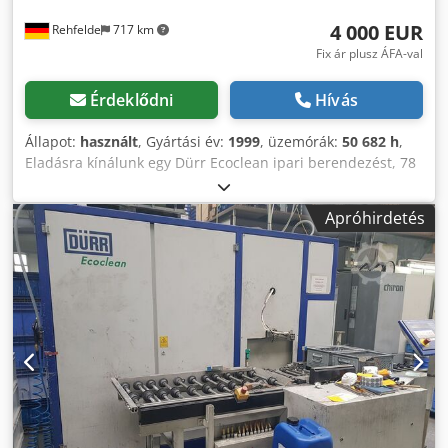
4 000 EUR
Rehfelde
717 km
Fix ár plusz ÁFA-val
Érdeklődni
Hívás
Állapot:
használt
, Gyártási év:
1999
, üzemórák:
50 682 h
,
Eladásra kínálunk egy Dürr Ecoclean ipari berendezést, 78
W-K VI típus, 1999-es gyártási évvel. A gép a neves Dürr
Ecoclean GmbH gyártótól származik, és ideális ipari
Apróhirdetés
felhasználásra. A berendezés masszív, kompakt
kialakítással rendelkezik, áttekinthető kezelőoldallal,
beépített vezérlőpulttal, vészleállítóval és főkapcsolóval.
Karbantartási és szerviz hozzáférési pontok biztosítottak,
ezek a képeken jól láthatóak. A belső nézetek is stabil
műszaki kivitelezésről tanúskodnak, a karbantartáshoz és
szervizeléshez szükséges alkatrészek könnyen
hozzáférhetők. Kompakt külső méreteinél fogva könnyen
beilleszthető meglévő gyártási vagy műszaki területekbe.
Műszaki adatok: Gyártó: Dürr Ecoclean GmbH Típus: 78 W-
K VI Gyártási év: 1999 Megrendelésszám: 119 200 7781