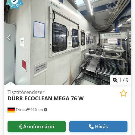
berendezés: 4 000 W, 25 kHz # Átlagos rakodási tömeg kb.
100 kg; maximális 150 kg # Gép tömege: 6 000 kg
Dwodpfoxwm Dbsx Actoa Elektromos felszereltség # Üzemi
feszültség: 400V, 3 fázis # Csatlakozási teljesítmény: 80 kVA
/ névleges áram 152A Méretek # Gép mérete (H×Sz×M): 2
000 × 2 850 (Sonowatt 4 500-zal) × 2 500 mm Az eszköz
tartalma: # Főgép LPW / automatizált szállítószalag +
ultrahangos SONOWAT egység Gép állapota: Főgép
MŰKÖDIK – vákuumszivattyú cserére szorul (raktáron
elérhető), a kezelőpanel biztonsági kapcsolóját cserélni kell
Ultrahangos Sonowat nem működik – a 2. öblítőfürdő
golyósorsója elkopott
1
/
9
Tisztítórendszer
DÜRR ECOCLEAN
MEGA 76 W
Trittau
966 km
Árinformáció
Hívás