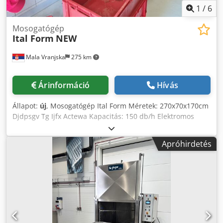
1
/
6
Mosogatógép
Ital Form
NEW
Mala Vranjska
275 km
Árinformáció
Hívás
Állapot:
új
, Mosogatógép Ital Form Méretek: 270x70x170cm
Djdpsgv Tg Ijfx Actewa Kapacitás: 150 db/h Elektromos
teljesítmény: 28kW
Apróhirdetés