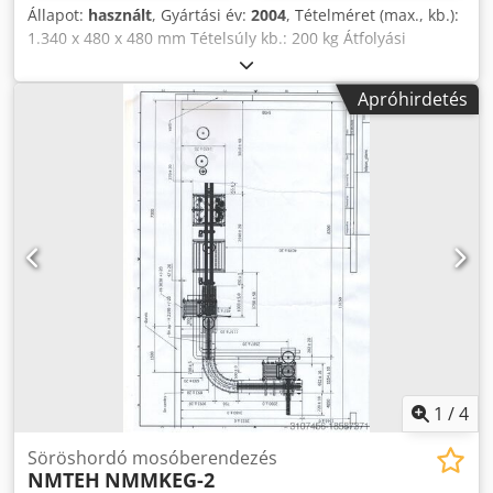
Állapot:
használt
, Gyártási év:
2004
, Tételméret (max., kb.):
1.340 x 480 x 480 mm Tételsúly kb.: 200 kg Átfolyási
teljesítmény kb.: 3.000 kg/h Ciklusidő kb.: 4 perc Betöltési
magasság: 460 mm Fűtőteljesítmény: 150 kW Felfűtési idő
Apróhirdetés
kb.: 3 óra Szükséges sűrített levegő: 6 bar Frissvíz: 3 bar
Üzemóra kb.: 77.034 h Teljesítményigény kb.: 192 kW A gép
tömege kb.: 11 t Helyigény kb.: 3,60 x 10,10 x 3,25 m
Megítélésünk szerint a gép jó használt állapotban van, és
előzetes egyeztetés után feszültség alatt megtekinthető.
Dodpfx Acozhxm Aotswa A tartozékok, ábrázolt szerszámok
és befogók csak akkor részei a szállításnak, ha ezt a
kiegészítő információk külön megemlítik. A műszaki adatok
és információk változtatása és tévedés, valamint közbenső
értékesítés jogát fenntartjuk!
1
/
4
Söröshordó mosóberendezés
NMTEH
NMMKEG-2