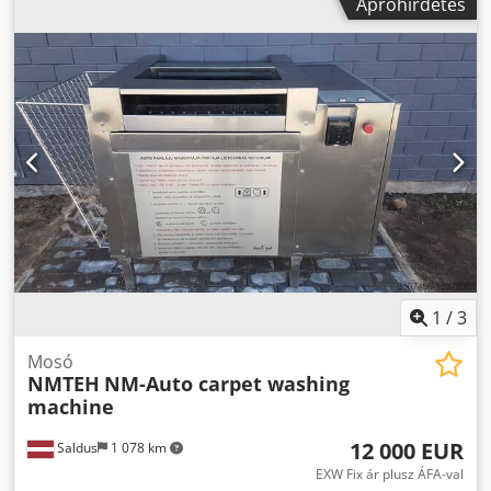
Apróhirdetés
Szélesség 471 x Magasság 300 mm Fürdő hőmérséklete:
max. 65 °C Gép színe: csiszolt rozsdamentes acél 1.4301
Kompakt és karbantartásbarát 2-fázisú (tisztítás/öblítés)
tisztítóberendezés Permetezéses és elárasztásos tisztítás
kombinációja Integrált médiakezelés a hosszú
fürdőélettartamért Szabadon programozható 360°-os
forgatás a tisztítókosárhoz A keretbe integrált gyűjtőtálca
Egyedileg állítható fordulatszám- és fúvókaszabályozás
Szabványos tisztítókosarak használata Kiváló minőségű
rozsdamentes acél kivitel Ultrahang Vákuum Tömeg: 3200
kg
1
/
3
Mosó
NMTEH
NM-Auto carpet washing
machine
12 000 EUR
Saldus
1 078 km
EXW Fix ár plusz ÁFA-val