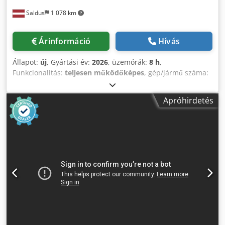
Saldus
1 078 km
Árinformáció
Hívás
Állapot:
új
, Gyártási év:
2026
, üzemórák:
8 h
,
Funkcionalitás:
teljesen működőképes
, gép/jármű száma:
16102025
, teljes hossz:
14 000 mm
, teljes szélesség:
4 000
mm
, teljes magasság:
3 030 mm
, össztömeg:
3 000 kg
,
Apróhirdetés
bemeneti feszültség:
220 V
, bemeneti áram típusa:
háromfázisú
, bemeneti frekvencia:
50 Hz
, nyomás:
15 rúd
,
sűrítettlevegő-csatlakozás:
3 rúd
, bemeneti áram:
12 A
,
fűtőteljesítmény:
3 kW (4,08 LE)
, teljesítmény:
6 kW (8,16
LE)
, garancia időtartama:
12 hónapok
, vezérlés típusa:
PLC-vezérelt
, automatizáció foka:
automata
, Felszereltség:
CE-jelölés, dokumentáció / kézikönyv, világítás
, A KEG
hordó kézzel kerül a szállítószalagra, a nyitott oldalával
lefelé. A kezelőpanelen beállítják, hogy milyen típusú KEG
hordóval kell dolgozni, majd a „START” gombbal elindítják
a folyamatot. A szállítószalag lánc emellett egyfajta
pufferszerepet is betölt – három darab 30 literes vagy öt