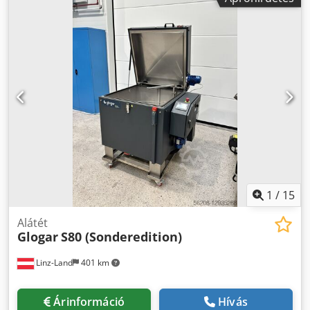
1
/
15
Alátét
Glogar
S80 (Sonderedition)
Linz-Land
401 km
Árinformáció
Hívás