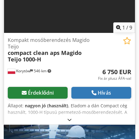
1
/
9
Kompakt mosóberendezés Magido
Teijo
compact clean aps Magido
Teijo
1000-H
6 750 EUR
Korytów
546 km
Fix ár plusz ÁFA-val
Érdeklődni
Hívás
Állapot:
nagyon jó (használt)
, Eladom a dán Compact cég
használt, 1000-H típusú permetező-mosóberendezését. A
gép működőképes és tömített. Helyszínen tesztelhetjük,
vagy elküldhetünk Önnek egy videót. A magasított kivitel
alapértelmezett magassága 70 cm, és 100 cm-rel nyúlik túl
a kosáron. Teljesen rozsdamentes acélból készült, és