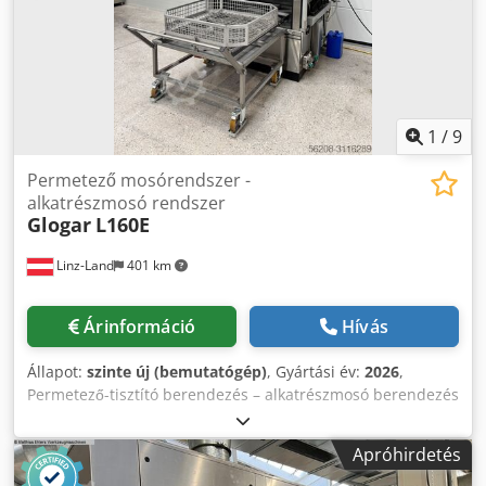
1
/
9
Permetező mosórendszer -
alkatrészmosó rendszer
Glogar
L160E
Linz-Land
401 km
Árinformáció
Hívás
Állapot:
szinte új (bemutatógép)
, Gyártási év:
2026
,
Permetező-tisztító berendezés – alkatrészmosó berendezés
– ÚJ BERENDEZÉS / kísérleti berendezés Kosár hasznos
méretei: HxSZ 1100 x 1100 mm Hasznos magasság: 800
Apróhirdetés
mm Maximális terhelési súly: 700 kg Tartály térfogata: 320
liter, permetezési nyomás: 4,3 bar, fűthető 80°C-ig A