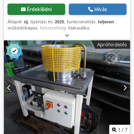
Érdeklődni
Hívás
Állapot:
új
, Gyártási év:
2025
, Funkcionalitás:
teljesen
működőképes
, Felszereltség:
hidraulika
,
Autószőnyegmosó gép Állapot Dwedpfxov A T Tqj Actja Új
Márka NMTEH Típus Kompakt víz 2 L/perc Gyártói garancia
Apróhirdetés
1 év Feszültség 220 Modell NMTEH Gyártó országa/régiója -
Lettország Kábel típusa Vezetékes Teljesítmény: 2,5 kW
Termék súlya ~200 kg Automatikus szőnyegmosó gép A
különbség más eszközökhöz képest - nem sérti meg a
beágyazott műanyagokat Jól tisztítja a textil és gumi
szőnyegeket Tisztítja a gumi szőnyegeket akár 20 mm
magas szélekig Vastag kemény szőnyegeket is. A miénk
univerzális és sokáig működik. Fúvórendszer Víztisztítás
nélkül Víztisztítással automatikus fűtőrendszerrel
Vízcsatlakozás 3/4
1
/
7