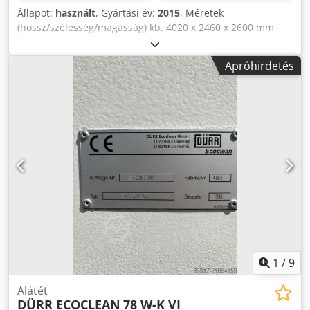
Állapot:
használt
, Gyártási év:
2015
, Méretek
(hossz/szélesség/magasság) kb. 4020 x 2460 x 2600 mm
Teljes teljesítmény 78 kW Töltési kapacitás 1200 liter
Terhelhetőség max. 0,5 Fürdőhőmérséklet 65 °C Fűtési
Apróhirdetés
teljesítmény 54 kW Véleményünk szerint a gép nagyon jó
használt állapotban van. használt állapot és előzetes
bejelentkezés alapján áram alatt megtekinthető.
Tartálytisztítás: Térfogat: 600 liter Szivattyú: 3 bar Fűtés: 9 x
3 kW adagolószivattyú 10 bar Öblítőtartály: Térfogat: 600
liter Dwsdpfxozq Hlxo Actja Szivattyú: 2 bar Fűtés: 3 x 9 kW
Kaszkádszivattyú: 0,28 bar Szárítás: kW: fúvó: 2 x 5,5 kW
Gőzelvonó: 16 kW A tartozékok, az illusztrált szerszámok és
a szorítóeszközök csak a szállítási terjedelem részét
képezik. ha ez a kiegészítő információkban szerepel. A
műszaki adatokban és információkban bekövetkezett
változások és hibák, valamint a előzetes értékesítés tárgyát
képezik!
1
/
9
Alátét
DÜRR ECOCLEAN
78 W-K VI