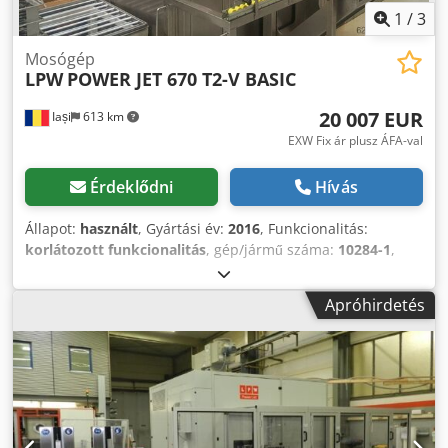
1
/
3
Mosógép
LPW
POWER JET 670 T2-V BASIC
20 007 EUR
Iași
613 km
EXW Fix ár plusz ÁFA-val
Érdeklődni
Hívás
Állapot:
használt
, Gyártási év:
2016
, Funkcionalitás:
korlátozott funkcionalitás
, gép/jármű száma:
10284-1
,
Műszaki jellemzők: # Hasznos teherbírás: Kosár mérete
670×480×300 mm # Tartálykapacitás: 2 tartály (600L + 300L)
Apróhirdetés
# Mosókamra kapacitás: 830 L # Ultrahangos berendezés:
3000 W, 25 kHz # Átlagos terhelési súly: kb. 50 kg;
maximális 100 kg # Gép tömege: 3000 kg Elektromos
felszereltség # Üzemi feszültség: 400V (3 fázis) #
Csatlakozási teljesítmény: 53 kW / névleges áram 98A
Méretek Dwjdpfjxw Tg Nex Actoa # Gép mérete (H×Sz×M):
2000 × 2500 × 2500 mm A felszerelés tartalmazza: #