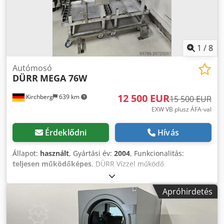
1
/
8
Autómosó
DÜRR
MEGA 76W
12 500 EUR
Kirchberg
639 km
15 500 EUR
EXW VB plusz ÁFA-val
Érdeklődni
Hívás
Állapot:
használt
, Gyártási év:
2004
, Funkcionalitás:
teljesen működőképes
, DÜRR Vízzel működő
tisztítóberendezés nagy kosárral – egyedileg vagy dupla
kivitelben is lehetséges. Az egység a telephelyen elérhető,
Apróhirdetés
számos pótalkatrészt mellékelünk hozzá. Ár kérésre
Dwsdpfx Ajx Emy Uectja Gépeinkhez és berendezéseinkhez
kínált szervizszolgáltatásunk: Magas rendelkezésre állás –