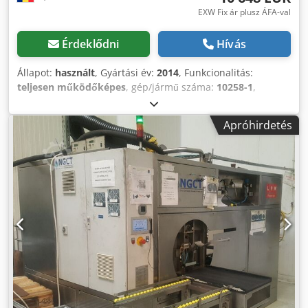
EXW Fix ár plusz ÁFA-val
Érdeklődni
Hívás
Állapot:
használt
, Gyártási év:
2014
, Funkcionalitás:
teljesen működőképes
, gép/jármű száma:
10258-1
,
Műszaki jellemzők: # Hasznos teherbírás: Kosár mérete
180x170 mm, magasság kb. 150 mm # Tartálykapacitás: 1
Apróhirdetés
db 775 l-es tartály # Mosókamra kapacitás: 790 l #
Szállítószalag sebessége: kb. 0,4 m/perc # Átlagos
rakomány súlya kb. 50 kg; maximális 100 kg # Géptömeg: 4
500 kg Elektromos felszereltség # Üzemi feszültség: 400V
háromfázisú # Csatlakozási teljesítmény: 35 kW / névleges
áramerősség 65A Méret # Gép méretei (HxSzxM): 4 000 × 2
000 × 2 000 mm A berendezés tartalma: # Fő gép LPW, kézi
be- és kirakodás (berakodási magasság kb. 930 mm) #
HÁROMSZINTŰ SZEPARÁTOR kb. 100 l/h olajleválasztáshoz
Dwjdpfx Acjxxkk Iotoa # Teljesítmény: Permetnyomás max.
5,0 bar Gép állapota: MŰKÖDŐ