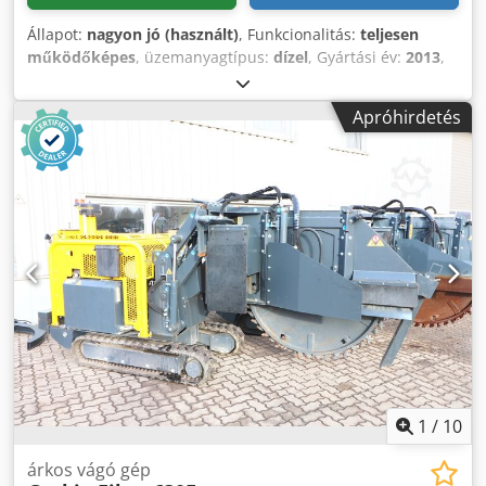
Állapot:
nagyon jó (használt)
, Funkcionalitás:
teljesen
működőképes
, üzemanyagtípus:
dízel
, Gyártási év:
2013
,
üzemórák:
1 194 h
, világszintű szállítás Credpjk Twt Tofx Al
Tsf
Apróhirdetés
1
/
10
árkos vágó gép