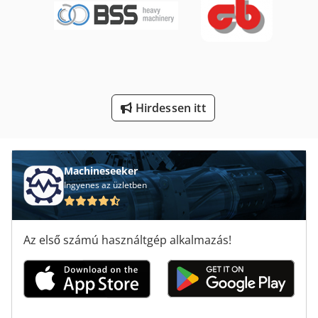
Sarok És Varrattisztító Marógép
Szarvasmarha-Tenyésztés
Tur 560
Élzáró Gép
Hirdessen itt
Építési És Bontási Hulladékot
Machineseeker
Ingyenes az üzletben
Az első számú használtgép alkalmazás!