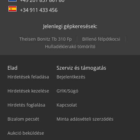
+34 911 433 456
Jelenlegi gépkeresések:
Theisen Bonitz Tb 310 Fp
Billenő félpótkocsi
Hulladéklerakó tömörítő
Elad
Szerviz és támogatás
Hirdetések feladása
Bejelentkezés
Hirdetések kezelése
GYIK/Súgó
Hirdetés foglalása
Kapcsolat
Bizalom pecsét
Minta adásvételi szerződés
Aukció beküldése