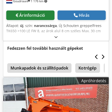
Goudriaan
1 176 km
Árinformáció
Hívás
Állapot:
új
, szín:
narancssárga
, Új Schouten greppelfrees
TK650 >100 LE FW 8, az árok alul 8 cm széles Max. 30 cm
mély Mechanikusan állítható kidobónyílás Teljes
kardántengellyel Ez a greppelfrees szupermarókerékkel
kétszer annyi késsel és tisztítóval rendelkezik, mint a TK25
Fedezzen fel további használt gépeket
és TK45 modellek. Ez kiváló kapacitást eredményez, és
nagyon alkalmas új árkok marására. Állapot: Új Codpfozffc
Eex Al Terf
p
Munkapadok és szállítópadok
Kotrógép
M
Apróhirdetés