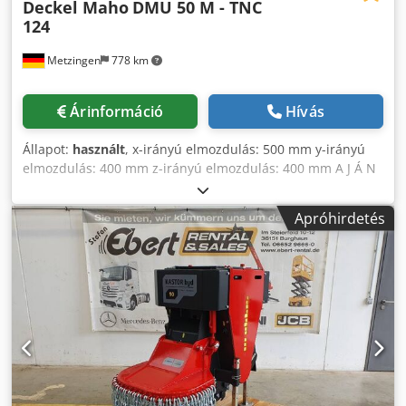
Deckel Maho
DMU 50 M - TNC
124
Metzingen
778 km
Árinformáció
Hívás
Állapot:
használt
, x-irányú elmozdulás: 500 mm y-irányú
elmozdulás: 400 mm z-irányú elmozdulás: 400 mm A J Á N
L A T Készletről, a változtatás és közbenső eladás jogának
fenntartásával, kötelezettség nélkül ajánlani tudjuk:
Apróhirdetés
DECKEL MAHO CNC univerzális marógép Credov Td Elopfx
Al Tsf Típus: DMU 50 M Gyártási év: 1998 _____
Munkatartomány: Hosszanti löket, X-tengely: 500 mm
Vertikális löket, Z-tengely: 400 mm Keresztirányú löket, Y-
tengely: 400 mm C-tengely – asztal forgatás, manuális:
360° B-tengely – asztal billentése, manuális: ° Asztalfelület:
Ø 700 x 500 mm Az asztal elfordítási tartománya: ° Asztal
elforgathatósága: 360° Max. munkadarab súly: 200 kg
Beépítési magasság asztal és orsó között kb.: 550 mm
Kinyúlás gép és orsó között min./max.: 2 - 6 mm