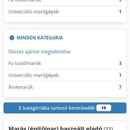
Univerzális marógépek
1
MINDEN KATEGóRIA
Összes ajánlat megtekintése
Fa tuskómarók
3
Univerzális marógépek
1
Árokmarók
7
E kategóriába tartozó kereskedők
19
Marás (építőipar) használt eladó
(11)