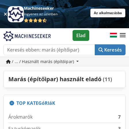
Machineseeker
Az alkalmazásba
Ingyenes az üzletben
Elad
Keresés
/ ... / Használt marás (építőipar)
Marás (építőipar) használt eladó
(11)
TOP KATEGóRIáK
Árokmarók
7
Fa tuskómarók
3