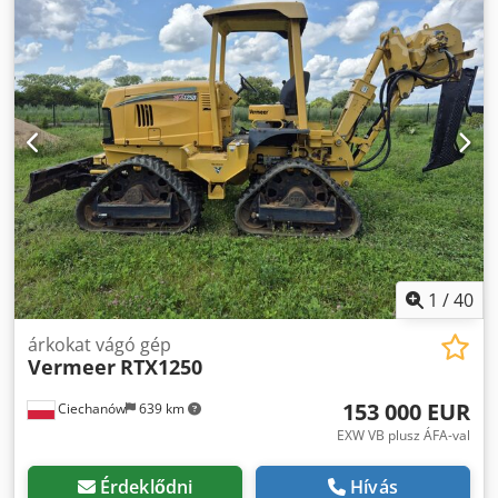
1
/
40
árkokat vágó gép
Vermeer
RTX1250
153 000 EUR
Ciechanów
639 km
EXW VB plusz ÁFA-val
Érdeklődni
Hívás