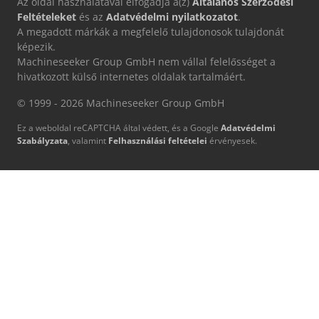
Az oldal használatával elfogadja a(z)
Általános Szerződési
Feltételeket
és az
Adatvédelmi nyilatkozatot
.
A megadott márkák a megfelelő tulajdonosok tulajdonát
képezik.
Machineseeker Group GmbH nem vállal felelősséget a
hivatkozott külső internetes oldalak tartalmáért.
© 1999 - 2026 Machineseeker Group GmbH
Ez a weboldal reCAPTCHA által védett, és a Google
Adatvédelmi
Szabályzata
, valamint
Felhasználási feltételei
érvényesek.