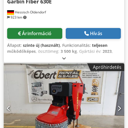
Garbin
Fiber 630E
Hessisch Oldendorf
923 km
Árinformáció
Hívás
Állapot:
szinte új (használt)
, Funkcionalitás:
teljesen
működőképes
, össztömeg:
3 500 kg
, Gyártási év:
2023
,
üzemórák:
8 h
, 3 darab elérhető Méretek: 4.284 x 1.100 x
1.903 mm (H x Sz x M) Üzemi tömeg teljes felszereltséggel:
Apróhirdetés
3.500 kg Csdoyyigmopfx Al Tjrf Sebességváltó:
hidrosztatikus Motor teljesítménye: 54,6 kW Motor: Kubota
V3307 CR-T EW03 Ásási teljesítmény: 50–500 m/h
Munkamélység: 200–630 mm Munkaszélesség: 80–140 mm
Irányítás: Távirányítás arányos szervovezérléssel (PPC)