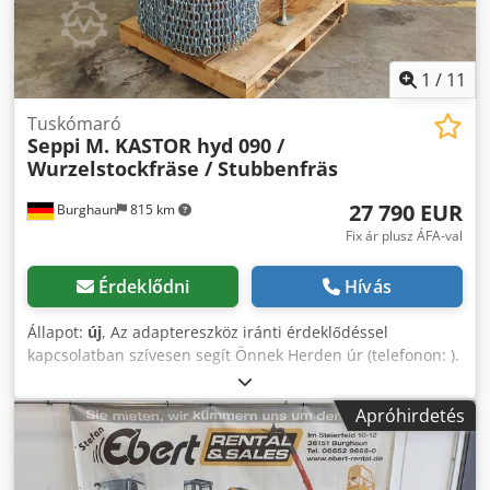
1
/
11
Tuskómaró
Seppi
M. KASTOR hyd 090 /
Wurzelstockfräse / Stubbenfräs
27 790 EUR
Burghaun
815 km
Fix ár plusz ÁFA-val
Érdeklődni
Hívás
Állapot:
új
, Az adaptereszköz iránti érdeklődéssel
kapcsolatban szívesen segít Önnek Herden úr (telefonon: ).
Seppi M. KASTOR hyd to / gyökérmaró / tuskómaró / ÚJ /
raktáron, azonnal elérhető Ár: 27.790,00 € nettó / 33.070,10
Apróhirdetés
€ bruttó - Marótárcsa szélessége: 0,11 m - Marótárcsa
átmérője: 0,90 m - Teljes szélesség: 0,88 m - Hosszúság:
1,80 m - Magasság: 1,30 m - Súly: 868 kg - Baggerre