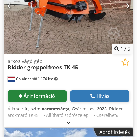
1
/
5
árkos vágó gép
Ridder greppelfrees TK 45
Goudriaan
1 176 km
Árinformáció
Hívás
Állapot:
új
, szín:
narancssárga
, Gyártási év:
2025
, Ridder
árokmaró TK45 • Állítható szórószelep • Cserélhető
kések • TLT tengely törőcsavaros kuplunggal •
Meghajtás: TLT 540 ford./perc Csdpszfb Ausfx Al Terf
Apróhirdetés
Állapot: Új Gyártási év: 2025