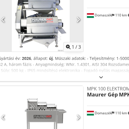
érzékeny membránkapcsoló, amellyel a gyümölcsmosó, valamint b
szalagprés összhangban képes működni a darálék torlódása nélkül. 
Domaszék
110 km
daráló kiömlő nyílásánál, végálláskapcsolóval, amely megkönnyíti é
csomagpréssel történő munkát.
1
/
3
Gyártási év:
2026
, állapot:
új
, Műszaki adatok: - Teljesítmény: 1-5000
32 A, három fázis - Anyagminőség: WNr. 1.4301, AISI 304 Rozsdam
- Súly: 500 kg - IP65 minősítésű elektronika - Fogadó nyílás magas
300 mm - DN 65-ös szivattyú csatlakozási lehetőség a fogadó és kiöm
frekvenciaváltó: fordulatszám szabályozási lehetőség a még profess
MPK 100 ELEKTRO
plexi a két munkatér között - Élelmiszeripari minősítésű gumilapátok
Maurer Gép
MPK
távolság állítható A gép két különálló munkatérrel rendelkezik. Az 
másodikban a passzírozás/pürésítés. A két munkamenet emberi bea
történik. Fogadógaratnál behordó csiga segíti a folyamatos munkav
rezgéscsillapító géplábakkal. Minimális karbantartást igényel. A sz
Domaszék
110 km
feltüntetett ár 2 db választható lyukátmérőjű szitát tartalmaz Rende
lyukátmérőjű szita: eper, bogyósok - 1,5 mm lyukátmérőjű szita: bo