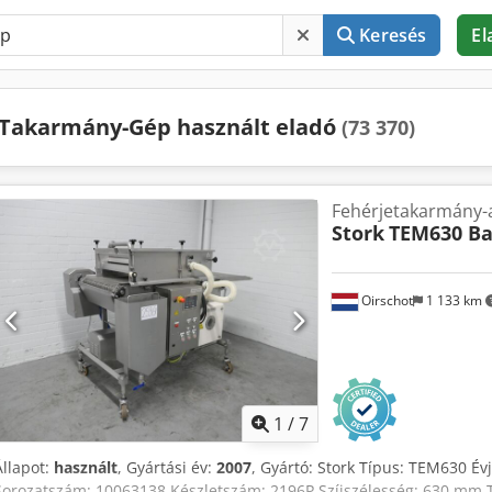
Keresés
El
Takarmány-Gép használt eladó
(73 370)
Fehérjetakarmány-
Stork
TEM630 Ba
Oirschot
1 133 km
1
/
7
Állapot:
használt
, Gyártási év:
2007
, Gyártó: Stork Típus: TEM630 Évj
Sorozatszám: 10063138 Készletszám: 2196P Szíjszélesség: 630 mm T