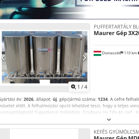
PUFFERTARTÁLY B
Maurer Gép
3X2
Domaszék
110 km
1
/
4
Gyártási év:
2026
, állapot:
új
, gép/jármű száma:
1234
, A cefre felh
művelet előtt. A felhalmozási opció lehetővé teszi, hogy a teljes von
csomagológéptől függetlenül működjön. Crsdpeiu Hy Tjfx Ah Uef - Ka
AISI 304 rozsdamentes acél - Súly: 60 kg - Úszófedéllel - Szintjelző
teljes magasság: 1095 mm h1 - tartály magassága lábak nélkül: 8
KEFÉS GYÜMÖLCS
méretek egy tartályra értendőek !
Maurer Gép
MDK