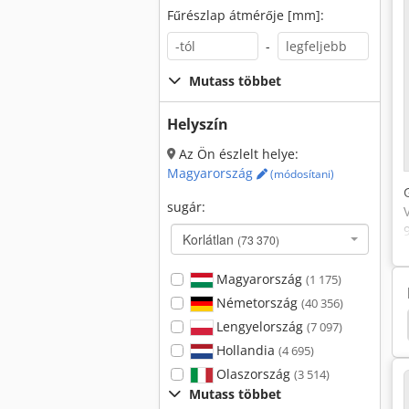
Fűrészlap átmérője [mm]:
-
Mutass többet
Helyszín
Az Ön észlelt helye:
Magyarország
(módosítani)
sugár:
Korlátlan
(73 370)
Magyarország
(1 175)
Németország
(40 356)
Gea
Gea Ahlborn
Gea Hőcserélő
Vemag
Lengyelország
(7 097)
Hollandia
(4 695)
Olaszország
(3 514)
Mutass többet