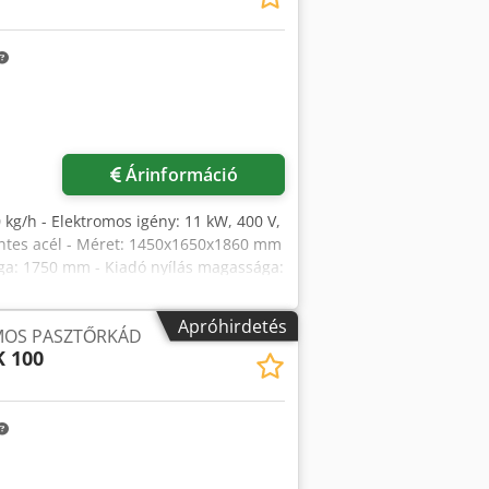
ármilyen típusú Maurer gyártmányú
- Adagoló: csúsztatható retesz a
s biztonságosabbá teszi a
Árinformáció
 kg/h - Elektromos igény: 11 kW, 400 V,
entes acél - Méret: 1450x1650x1860 mm
sága: 1750 mm - Kiadó nyílás magassága:
lő nyílásoknál - Beépített
zionálisabb feldolgozáshoz - Betekintő
Apróhirdetés
MOS PASZTŐRKÁD
kal - A szita és a gumilapátok közti
 100
elsőben megtörténik a magozás, a
vatkozás nélkül, automatikusan
égzést. Nagy teherbírású
iták könnyedén, gyorsan cserélhetők. A
lhető opciók: - Sziták: - 0,8 mm
gyósok, pürésítés - 3 mm lyukátmérőjű