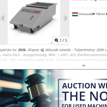
/ perc, 9 cm –től 18 centiig gyárt rugót. Ez a gép legyártja a rugót é
a végső futószalagot is adom hozzá. Azonnal munkaképes. Kiprób
összesen 3000 kg. Teherautóra felrakjuk nagy targoncával. Számla
Domaszék
108 km
szétszereljük szállításra alkalmas állapotra ingyen. Crjdpfx Aheznw
1
/
5
Gyártási év:
2026
, állapot:
új
, Műszaki adatok: - Teljesítmény: 2000 L
A, mono fázis - Anyagminőség: WNr. 1.4301, AISI 304 Rozsdamentes
50 kg - IP65 minősítésű elektronika - Élelmiszeripari minősítésű ro
db beépített szintkapcsoló segítségével automatikusan működik - C
Uorf Teljesen automatikus vagy manuális módban használható. Emb
préselt levet, majd továbbítja a puffertartályba. Minimális karbant
gyártmányú gyümölcspréssel képes együttműködni.