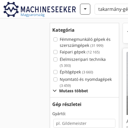
Magyarország
Kategória
Fémmegmunkáló gépek és
szerszámgépek
(31 999)
Faipari gépek
(12 165)
Élelmiszeripari technika
(5 393)
Építőgépek
(3 660)
Nyomtató és nyomdagépek
(3 459)
Mutass többet
Gép részletei
Gyártó: