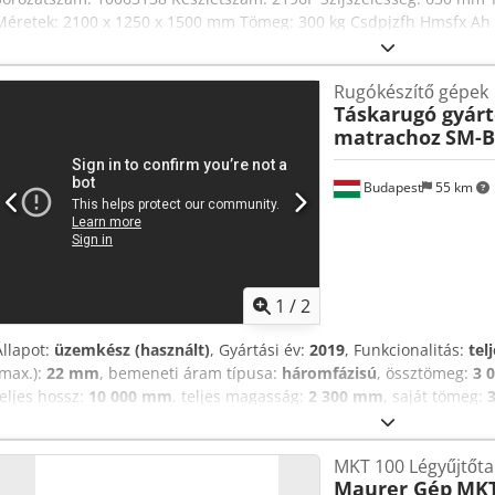
Méretek: 2100 x 1250 x 1500 mm Tömeg: 300 kg Csdpjzfh Hmsfx Ah
Rugókészítő gépek
Táskarugó gyárt
matrachoz
SM-B
Budapest
55 km
1
/
2
Állapot:
üzemkész (használt)
, Gyártási év:
2019
, Funkcionalitás:
tel
(max.):
22 mm
, bemeneti áram típusa:
háromfázisú
, össztömeg:
3 
teljes hossz:
10 000 mm
, teljes magasság:
2 300 mm
, saját tömeg:
táskarugó gyártó gép eladó. Matrachoz és bútorhoz. Típusa: SM-B100
utánpótlás megoldott, és gyári technikai support 0-24-ben működi
MKT 100 Légyűjtőta
Budapesten van. Minden alkatrészt és kelléket adunk hozzá. 7 éve t
Maurer Gép
MKT
technológiai lánchoz még kell egy táskarugó táblásító gép is, ami a 