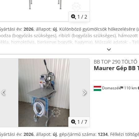
szita: alma, körte Crodjd Aqzdopfx Ah Uof - 5 mm lyukátmérőjű szi
lyukátmérőjű szita: szilva, kajszibarack - 10 mm lyukátmérőjű szita: 
1
/
2
Gyártási év:
2026
, állapot:
új
, Különböző gyümölcsök hőkezelésére (a
bodza (bogyózás szükséges), ribizli (bogyózás szükséges), hámozot
cékla, homoktövis, berkenye bogyók, hagyma). Műszaki adatok: - Telj
igény: 9 kW, 400 V, 32 A, három fázis - Anyagminőség: WNr. 1.4301,
500x1100x900 mm - Belső kád méret: 900x600x460 mm - Súly: 75 kg (f
BB TOP 290 TÖLTŐ
(lágy) Crjdpfxsd Aq Ifj Ah Usf - IP65 minősítésű elektronika A gép 
Maurer Gép
BB 
szabályozza. Működése manuális. Minimális karbantartást igényel.
Domaszék
110 km
1
/
7
Gyártási év:
2026
, állapot:
új
, gép/jármű száma:
1234
, Félkézi tölt