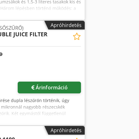
umzsákok és 1,5-3 literes tasakok kis és
: Három lépésben történő működés: a
, adagolás és töltés, befecskendezés,
 Nagy sebesség és hatékonyság.
Apróhirdetés
CSŐSZŰRŐ)
sakok 280/290 töltési sebesség /óra 5L
BLE JUICE FILTER
sség /óra 15L zsákok 160/175 töltési
270/270 töltési sebesség /óra 3L
4 HL/óra Levegőellátás : 6-6,5 bar
ogénáramlás : a végső felszereléstől
lakozás : folyadékbevitel Æ Macon 40-
20 mm Magasság : 1420 mm Szélesség :
Árinformáció
űrése dupla lészűrőn történik, úgy
0 mikronnál nagyobb részecskék
szűrik. Két egymástól függetlenül
zaki adatok: - Teljesítmény: max.
04 rozsdamentes acél - Méret:
Apróhirdetés
: DN 25 Opciók: - Szűrő 1: 250 μm -