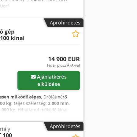
 Uorf
Apróhirdetés
ó gép
100 kínai
14 900 EUR
Fix ár plusz ÁFA-val
Ajánlatkérés
elküldése
jesen működőképes
, Drótátmérő
000 kg
, teljes szélesség:
2 000 mm
,
3 000 kg
, Hibátlanul működő kínai
. Gyártási év: 2019. Pótalkatrész
k hozzá. A gép Magyarországon,
Apróhirdetés
rtály
ökéletesen üzemel. A teljes
 100
rugó sorokat összeragasztja . 100 rugó