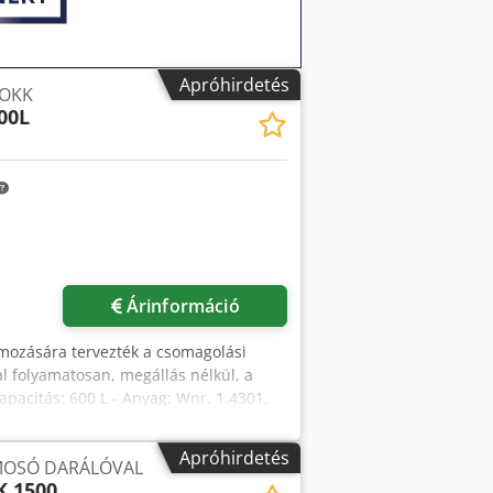
Apróhirdetés
LOKK
00L
Árinformáció
almozására tervezték a csomagolási
al folyamatosan, megállás nélkül, a
pacitás: 600 L - Anyag: Wnr. 1.4301,
vel Méretek: D - átmérő: 565 mm H -
45 mm h2 - lábak magassága: 250 mm A
Apróhirdetés
MOSÓ DARÁLÓVAL
 1500