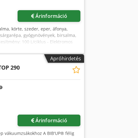
ta: cseresznye, meggy - 8 mm
Kérjen több képet
őszibarack - egyedi lyukátmérőjű szita
Árinformáció
lma, körte, szeder, eper, áfonya,
t sárgarépa, gyógynövények, birsalma,
esítmény: 100 L/ciklus - Elektromos
 AISI 304 Rozsdamentes acél - Méret:
űtőközeg nélkül) - Fűtőközeg: víz
Apróhirdetés
a fűtőközeg hőmérsékletét automatikusan
TOP 290
Árinformáció
őgép vákuumzsákokhoz A BIB'UP® félig