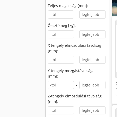
Teljes magasság [mm]:
-
Össztömeg [kg]:
-
X tengely elmozdulási távolság
[mm]:
-
Y tengely mozgástávolsága
[mm]:
-
Z-tengely elmozdulási távolság
[mm]:
-