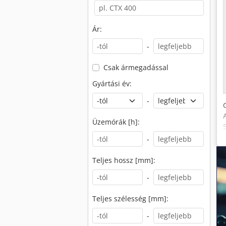
Ár:
-
Csak ármegadással
Gyártási év:
-
Üzemórák [h]:
-
Teljes hossz [mm]:
-
Teljes szélesség [mm]:
-