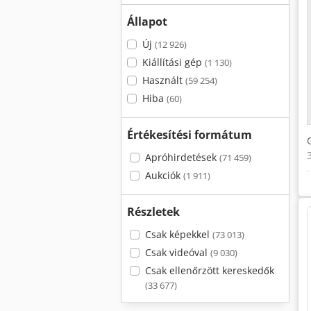
Állapot
Új
(12 926)
Kiállítási gép
(1 130)
Használt
(59 254)
Hiba
(60)
Értékesítési formátum
Apróhirdetések
(71 459)
Aukciók
(1 911)
Részletek
Csak képekkel
(73 013)
Csak videóval
(9 030)
Csak ellenőrzött kereskedők
(33 677)