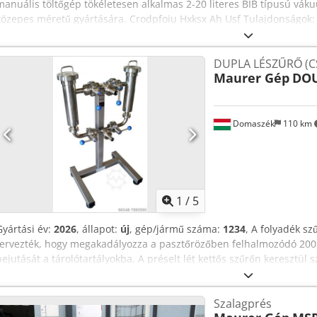
manuális töltőgép tökéletesen alkalmas 2-20 literes BIB típusú váku
közepes méretű gyártására. Crodpfoiu Hxksx Ah Usf Tulajdonságok
csap eltávolítása, a ciklus elindítása (levegő eltávolítása a tasakból
söprés, nitrogén befúvása a ciklus végén), a csap visszahelyezése.
DUPLA LÉSZŰRŐ (
Megbízható töltőgép, mobil és nagyon könnyen kezelhető. BIB: 3L ta
Maurer Gép
DOU
zsákok 250/260 töltési sebesség /óra 10L zsákok 200/210 töltési sebe
sebesség /óra 20L zsákok 140/150 töltési sebesség /óra Pouch: 1,5L 
245/250 töltési sebesség /óra Műszaki adatok: Folyadékkibocsátás : 5
Levegőáramlás : 0,25 m³/h Nitrogénellátás : 0,5 és 1 bar között Nitr
Domaszék
110 km
függ Tápellátás : 230 V 50 Hz. Impulzusszámláló (72 pont/liter) Csat
es csatlakozón keresztül. Zajszint < 80 db Helyigény : Mélység : 7
520 mm Súly : 55 kg (opció nélkül)
1
/
5
Gyártási év:
2026
, állapot:
új
, gép/jármű száma:
1234
, A folyadék sz
tervezték, hogy megakadályozza a pasztőrözőben felhalmozódó 20
bejutását a tárolótartályokba. A préselt lét kettős szűrőn keresztül 
működő szűrő, amelyek képesek egymástól függetlenül működni. Műs
2000 L/óra - Szűrő finomsága: 500 μm - Anyaga: WNr. 1.4301, AISI 3
Szalagprés
550x300x1200 mm Credpsiu Hyaefx Ah Uef - Súly: 20 kg - Csatlakozás