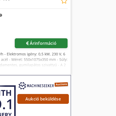
s belerakja a PP táskába. A dróttartót és
álható Budapesten munka közben. A gép
képes. Ha megveszed, a gépet mi
wto Usf
Árinformáció
/h - Elektromos igény: 0,5 kW, 230 V, 6
 acél - Méret: 550x1075x350 mm - Súly:
zsdamentes, gumilapátos szivattyú - A 2
satolakozók: DN 25 Codpjfhb I Hsfx Ah
eri beavatkozás nélkül fogadja a
artást igényel. Bármilyen Maurer Gép
Aukció beküldése