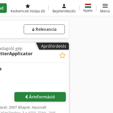
ad
Nyelv
Kedvencek listája
(0)
Bejelentkezés
Menü
Relevancia
Apróhirdetés
adagoló gép
tterApplicator
Árinformáció
árat: 2007 Állapot: Használt
eljesítmény: 3 x 400V, 50Hz, 2kW