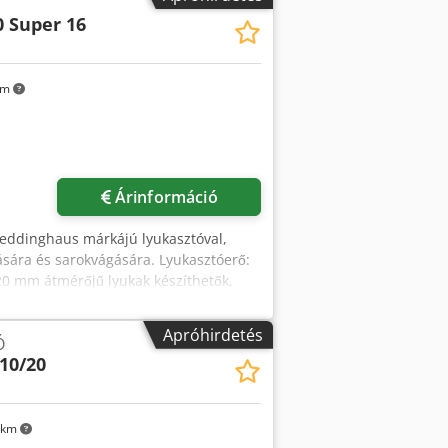
0 Super 16
km
Árinformáció
 Peddinghaus márkájú lyukasztóval,
ására és sarokvágására. Lyukasztóerő:
20 mm átmérőjű lyukak készíthetők,
 méret: 45 mm, max. szögvas méret
helyszíni megtekintésre.
Apróhirdetés
Ó
10/20
 km