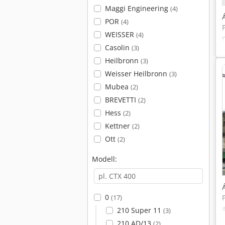
Maggi Engineering
(4)
POR
(4)
WEISSER
(4)
Casolin
(3)
Heilbronn
(3)
Weisser Heilbronn
(3)
Mubea
(2)
BREVETTI
(2)
Hess
(2)
Kettner
(2)
Ott
(2)
Modell:
0
(17)
210 Super 11
(3)
210 AD/13
(2)