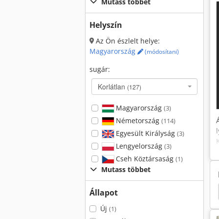
Mutass többet
Helyszín
Az Ön észlelt helye:
Magyarország
(módosítani)
sugár:
Korlátlan
(127)
Magyarország
(3)
Németország
(114)
Egyesült Királyság
(3)
Lengyelország
(3)
Cseh Köztársaság
(1)
Mutass többet
nghaus Blechschere
Peddinghaus 210
Mubea
Állapot
Új
(1)