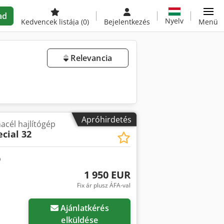
ad
Nyelv
Kedvencek listája
(0)
Bejelentkezés
Menü
Relevancia
Apróhirdetés
cél hajlítógép
ecial 32
1 950 EUR
Fix ár plusz ÁFA-val
Ajánlatkérés
elküldése