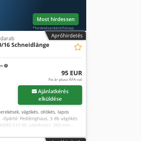
Most hirdessen
*hirdetésenként/hónap
Apróhirdetés
 darab
0/16 Schneidlänge
km
95 EUR
Fix ár plusz ÁFA-val
Ajánlatkérés
elküldése
erekések, vágókés, ollókés, lapos
s. -Gyártó: Peddinghaus, 3 db vágókés
: 44085 510 00, vágóhossz: 260 mm -
Djdpfx Anozr Eb Uo Eock -Méretek: