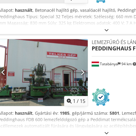
Állapot:
használt
, Betonacél hajlító gép, vasalóacél hajlító, Peddin
Peddinghaus Típus: Special 32 Teljes méretek: Szélesség: 660 mm D
mm Magasság: 830 mm Súly: 325 kg Elektromos adatok: 400 V; 7 A Ha
szál) Hajlítási sebesség: kb. 10 ford./perc Motor teljesítmény: 2,2 
szögtartomány beállítás, lábpedálos indítás
LEMEZFÚRÓ ÉS LÁ
PEDDINGHAUS
F
Tatabánya
94 km
1
/
15
Állapot:
használt
, Gyártási év:
1985
, gép/jármű száma:
5801
, Lemez
Peddinghaus FDB 600 lemezfeldolgozó gép a Peddimat termékcsalád
acéllemezek automatizált fúrására és lángvágására az acélépítés
fúró átmérő: min. ø 8, max. ø 40 mm, belső hűtőfolyadékos fúróre