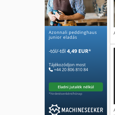
Azonnali peddinghaus
junior eladás
-tól/-től
4,49 EUR
*
Tájékozódjon most
+44 20 806 810 84
eladni jutalék nélkül
*hirdetésenként/hónap