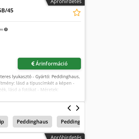
Apróhirdetés
5B/45
km
Árinformáció
nteres lyukasztó - Gyártó: Peddinghaus,
ítmény: lásd a típuscímkét a képen -
ék, lásd a fotókat - Méretek:
ip
Peddinghaus
Peddinghaus Blechschere
P
Apróhirdetés