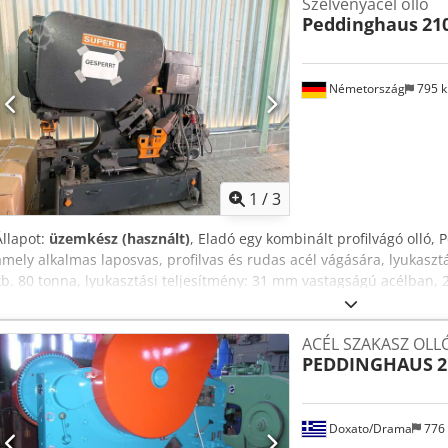
Szelvényacél olló
Peddinghaus
21
Németország
795 
1
/
3
Állapot:
üzemkész (használt)
, Eladó egy kombinált profilvágó olló,
amely alkalmas laposvas, profilvas és rudas acél vágására, lyukaszt
kb. 80 tonna, lyukasztási teljesítmény: 31 mm vastagságú acélban, 
kar: 510 mm, max. köracél átmérő: 50 mm, max. négyszögletes acél
(X/Y/Z): 140 mm/140 mm/13 mm, súly: kb. 3400 kg. Lehetőség van a 
ACÉL SZAKASZ OLL
Dedozrhhdspfx An Ejck
PEDDINGHAUS
2
Doxato/Drama
776