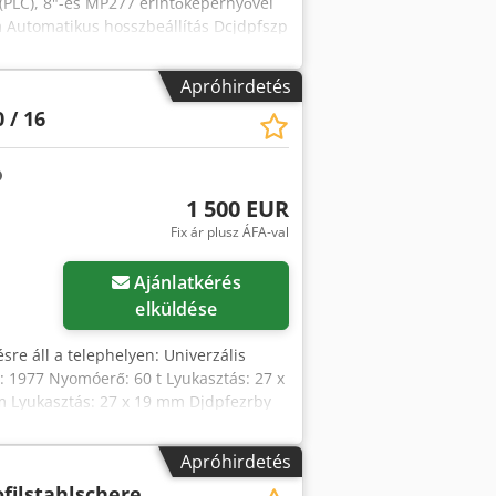
(PLC), 8"-es MP277 érintőképernyővel
 Automatikus hosszbeállítás Dcjdpfszp
 kW Teljes tömeg: kb. 9 tonna A
Apróhirdetés
 / 16
1 500 EUR
Fix ár plusz ÁFA-val
Kérjen több képet
Ajánlatkérés
elküldése
sre áll a telephelyen: Univerzális
: 1977 Nyomóerő: 60 t Lyukasztás: 27 x
 Lyukasztás: 27 x 19 mm Djdpfezrby
il 90°: 130 x 15 mm T profil 45°: 100 x
500 € + ÁFA telephelyen.
Apróhirdetés
ofilstahlschere