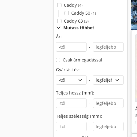
Caddy
(4)
Caddy 50
(1)
Caddy 63
(3)
Mutass többet
Ár:
-
Csak ármegadással
Gyártási év:
-
Teljes hossz [mm]:
-
Teljes szélesség [mm]:
-