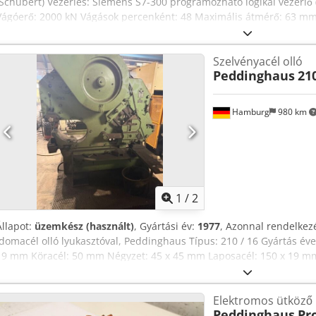
(Schubert) Vezérlés: Siemens S7-300 programozható logikai vezérlő 
Vágóerő: 2000 kN Vágások percenként: 48 Maximális átmérő: 63 mm
Nuyox An Esk Meghajtott anyagtoló asztal – 7 m hosszú Főhajtás: 30
géphez tartozik egy nagy mennyiségű vágószerszám (kések).
Szelvényacél olló
Peddinghaus
210
Hamburg
980 km
1
/
2
Állapot:
üzemkész (használt)
, Gyártási év:
1977
, Azonnal rendelkezé
idomacél olló lyukasztóval, Peddinghaus Típus: 210 / 16 Gyártás éve
19 mm Köracél: 50 mm Négyzet: 45 x 45 mm Laposacél: 150 x 19 mm
Tsx An Eeck L profil 90°: 130 x 13 mm L profil 45°: 100 x 11 mm T prof
11 mm Meghajtás: 5,5 kW Súly: 3 t Sok lyukasztószerszámmal Ár: 1.
Elektromos ütköző
Peddinghaus
Pr