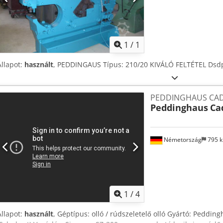
Kérjen t
1
/
1
Állapot:
használt
, PEDDINGAUS Típus: 210/20 KIVÁLÓ FELTÉTEL Dsdp
PEDDINGHAUS CADD
Peddinghaus
Ca
Németország
795 
1
/
4
Állapot:
használt
, Géptípus: olló / rúdszeletelő olló Gyártó: Pedding