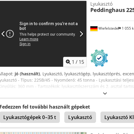
Lyukasztó
Peddinghaus
22
Wiefelstede
1 055 
1
/
15
Állapot:
jó (használt)
, Lyukasztó, lyukasztógép, lyukasztóprés, exce
lyukasztó - Típus: 225B/45 - Nyomóerő: 45 tonna - Lyukasztási teljes
Kinyúlás: 360 mm - Tartozékok: lyukasztószerszám és 2. asztal tartoz
1540/700/M1510 mm Dedpfek D Nt Dox An Eock - Tömeg: 1410 kg
Fedezzen fel további használt gépeket
Lyukasztógépek 0–35 t
Lyukasztó
Lyukasztó Kl