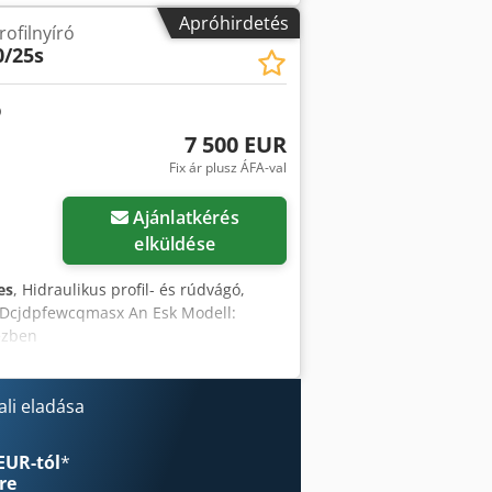
y: 30 kW max. munkadarab magasság:
Apróhirdetés
rofilnyíró
g - min.:6 mm Djdpfjibq Itsx An Eeck
0/25s
ető görgős szállítószalag: 6 m Külső
7 500 EUR
Fix ár plusz ÁFA-val
Kérjen több képet
Ajánlatkérés
elküldése
es
, Hidraulikus profil- és rúdvágó,
s Dcjdpfewcqmasx An Esk Modell:
ezben
li eladása
EUR-tól
*
re