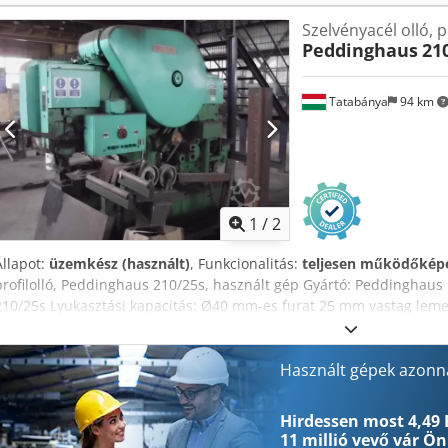
Vágórendszer: Autogén égető berendezés Teljes teljesítményigén
Szelvényacél olló, p
600 x 50 x 6000 mm Minimális anyagméret: 80 x 8 mm lemezvastagsá
Peddinghaus
21
lemezvastagság - max.:50 mm a gép méretei kb.:2,4 x 2,4 x 2,8 m Vez
görgős szállítószalag: 1 m a gép súlya kb.: 6,5 t
Tatabánya
94 km
1
/
2
Állapot:
üzemkész (használt)
, Funkcionalitás:
teljesen működőkép
profilolló, Peddinghaus 210/25s, használt gép Gyártó: Peddinghau
210/25s Lyukasztási kapacitás: Ø40 mm-es furat 25 mm vastag lem
Használt gépek azonna
Hirdessen most 4,49 
11 millió vevő
vár Ön