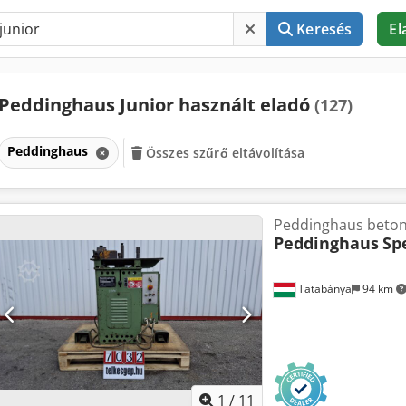
Keresés
El
Peddinghaus Junior használt eladó
(127)
Peddinghaus
Összes szűrő eltávolítása
Peddinghaus betona
Peddinghaus
Sp
Tatabánya
94 km
1
/
11