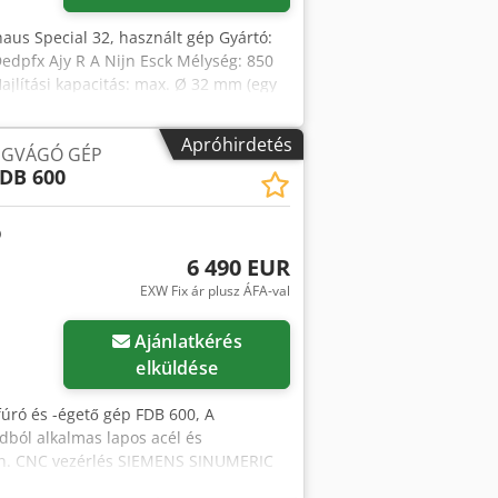
ghaus Special 32, használt gép Gyártó:
edpfx Ajy R A Nijn Esck Mélység: 850
jlítási kapacitás: max. Ø 32 mm (egy
kW Vezérlőrendszer: Automatikus
Apróhirdetés
NGVÁGÓ GÉP
DB 600
6 490 EUR
EXW Fix ár plusz ÁFA-val
Ajánlatkérés
elküldése
fúró és -égető gép FDB 600, A
ból alkalmas lapos acél és
ben. CNC vezérlés SIEMENS SINUMERIC
ndszer Fúróaggregátumok száma: 3 db.