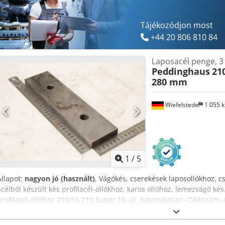
Tájékozódjon most
+44 20 806 810 84
Laposacél penge, 3
Peddinghaus
21
280 mm
Wiefelstede
1 055 
1
/
5
Állapot:
nagyon jó (használt)
, Vágókés, cserekések laposollókhoz, cs
acélból készült kés profilacél-ollókhoz, karos ollóhoz, lemezvágó ké
profilacél-ollóhoz 210/16 210 Super 16, új, használatlan -Cikkszám
Lyuktávolság: 140 mm / 2x M20, lásd a képeket -Állapot/ár: egyben 
280/18/H70 mm -Súly: 2,6 kg/db