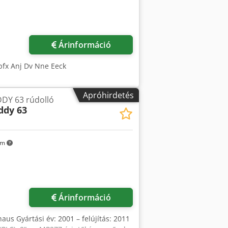
öbb képet
Árinformáció
fx Anj Dv Nne Eeck
Apróhirdetés
Y 63 rúdolló
ddy 63
km
Árinformáció
haus Gyártási év: 2001 – felújítás: 2011