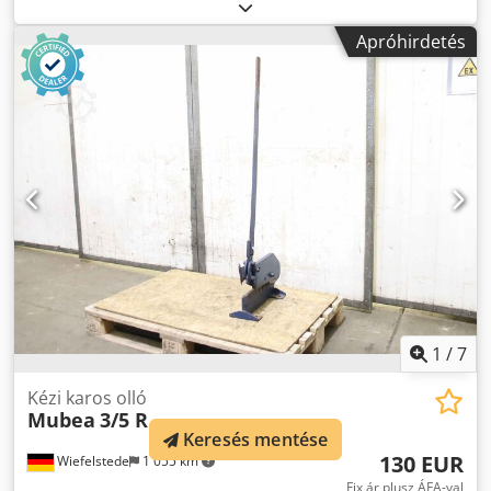
lyukasztó lyukasztó, -Gyártó: Mubea, lyukasztószerszám Ø
70 mm -Típus: Mubea 70 2 Tartó Ø 50 mm -Mátrix: Ø 150
Apróhirdetés
mm Crsdeiqhh Sopfx Amasf -méret összesen: Ø 150 x 120
mm -Súly: 5,9 kg
1
/
7
Kézi karos olló
Mubea
3/5 R
Keresés mentése
130 EUR
Wiefelstede
1 055 km
Fix ár plusz ÁFA-val