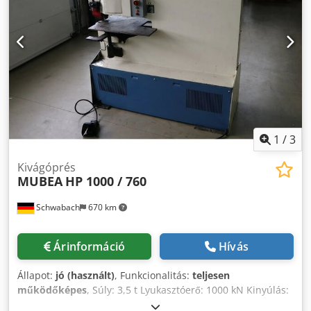
Amaerf
1
/
3
Kivágóprés
MUBEA
HP 1000 / 760
Schwabach
670 km
Árinformáció
Hívás
Állapot:
jó (használt)
, Funkcionalitás:
teljesen
működőképes
, Súly: 3,5 t Lyukasztóerő: 1000 kN Kinyúlás:
760 mm Cedpfezmp I Iox Amaerf Pl.: 40 mm átmérőjű lyuk