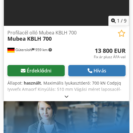
pótalkatrészek és a szerszámok/matricák részben még
beszerezhetők vagy utólag gyárthatók.
1
/
9
Profilacél olló Mubea KBLH 700
Mubea
KBLH 700
13 800 EUR
Gütersloh
959 km
Fix ár plusz ÁFA-val
Érdeklődni
Hívás
Állapot:
használt
, Maximális lyukasztóerő: 700 kN Codpjq
Iyvvefx Amaorf Kinyúlás: 510 mm Vágási méret laposacél-
ollon: 500 x 18 mm Lyukasztási képesség, pl. 30 mm
átmérőjű lyuk készítése 20 mm vastag vaslemezben
Gyorscsere-rendszer Nagyon jó állapot, a tartozékok széles
választéka az árban szerepel Súly: 3000 kg