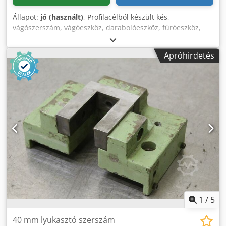
Állapot:
jó (használt)
, Profilacélból készült kés,
vágószerszám, vágóeszköz, darabolóeszköz, fúróeszköz,
fúró, fúrómatrica, fúróbélyeg, késtartó lap -Gyártó: Mubea,
késtartó lap, vágószerszám négyszögletes acél / köracélhoz
Apróhirdetés
-Négyszögletes acél: 27x27 mm / 50x50 mm -Köracél: Ø
31/56 mm Crsdoznadvjpfx Amasf -Mennyiség: 2 db
vágószerszám áll rendelkezésre -Ár: darabár -Méretek:
185/185/H40 mm -Súly: 8,8 kg/db.
1
/
5
40 mm lyukasztó szerszám