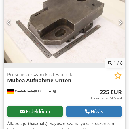
1
/
8
Préselőszerszám köztes blokk
Mubea
Aufnahme Unten
225 EUR
Wiefelstede
1 055 km
Fix ár plusz ÁFA-val
Érdeklődni
Hívás
Állapot:
jó (használt)
, Vágószerszám, lyukasztószerszám,