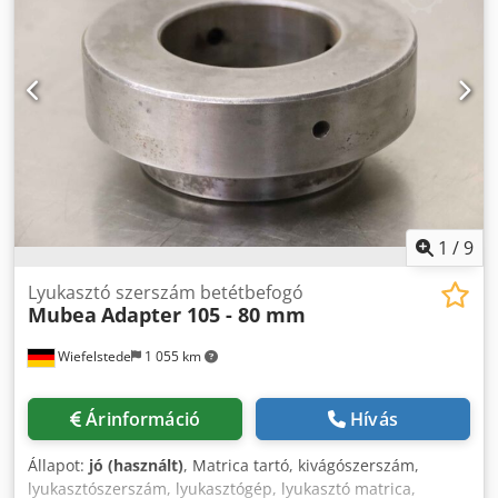
1
/
9
Lyukasztó szerszám betétbefogó
Mubea
Adapter 105 - 80 mm
Wiefelstede
1 055 km
Árinformáció
Hívás
Állapot:
jó (használt)
, Matrica tartó, kivágószerszám,
lyukasztószerszám, lyukasztógép, lyukasztó matrica,