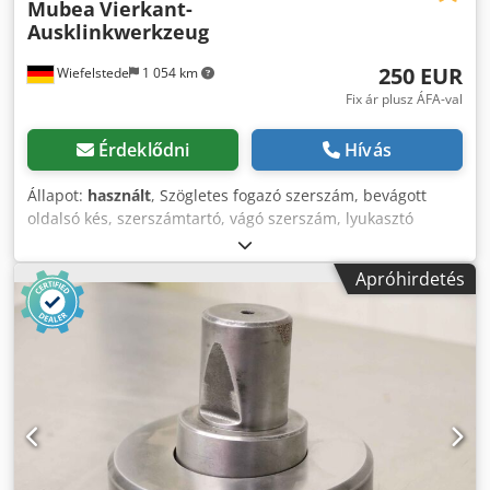
Mubea
Vierkant-
Ausklinkwerkzeug
250 EUR
Wiefelstede
1 054 km
Fix ár plusz ÁFA-val
Érdeklődni
Hívás
Állapot:
használt
, Szögletes fogazó szerszám, bevágott
oldalsó kés, szerszámtartó, vágó szerszám, lyukasztó
szerszám, lyukasztó, lyukasztó szerszám, lyukasztó
lyukasztó - Lyukasztó szerszám: négyzet alakú bevágó
Apróhirdetés
szerszám - Lyukasztási méretek: 40 x 79 mm négyzet -
Méretek: 225/145 / H95 mm - Súly: 10,6 kg Crsdpfxocwn
Hfo Amasf