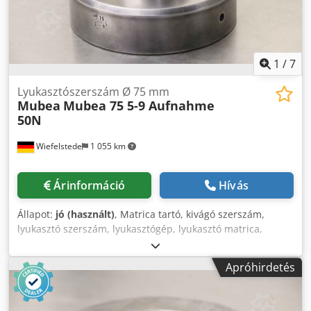
1
/
7
Lyukasztószerszám Ø 75 mm
Mubea
Mubea 75 5-9 Aufnahme
50N
Wiefelstede
1 055 km
Árinformáció
Hívás
Állapot:
jó (használt)
, Matrica tartó, kivágó szerszám,
lyukasztó szerszám, lyukasztógép, lyukasztó matrica,
lyukasztó bélyeg, Credpfx Aoiqhgqjmasf - Gyártó: Mubea,
lyukasztó szerszám Ø 75 mm - Típus: Mubea 75 5-9,
Apróhirdetés
befogás Ø 50 mm - Matrciá: Ø 150 mm - Teljes méret: Ø
150 x 120 mm - Tömeg: 6,6 kg