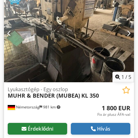
1
/
5
Lyukasztógép - Egy oszlop
MUHR & BENDER (MUBEA)
KL 350
1 800 EUR
Németország
981 km
Fix ár plusz ÁFA-val
Érdeklődni
Hívás