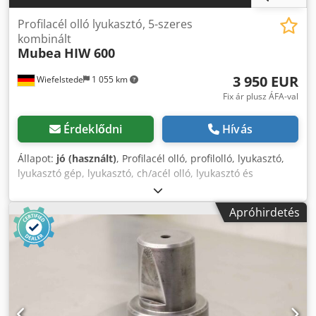
Profilacél olló lyukasztó, 5-szeres
kombinált
Mubea
HIW 600
3 950 EUR
Wiefelstede
1 055 km
Fix ár plusz ÁFA-val
Érdeklődni
Hívás
Állapot:
jó (használt)
, Profilacél olló, profilolló, lyukasztó,
lyukasztó gép, lyukasztó, ch/acél olló, lyukasztó és
rovátkoló gép Cjdpfxotxkn Uj Amajrf Gyártó: Mubea, HIW
600 típusú profilacél olló, lyukasztó- és rovátkológép. -
Apróhirdetés
Nyomóerő: 60 és -Alkalmazások: Lökés, nyírás, vágás,
bevágás. -Kilyukasztás: 260 mm -Kiegészítők: beleértve a
lyukasztószerszámot, lásd a képeket. -Méretek:
1470/960/H2140 mm -Súly: 1283 kg