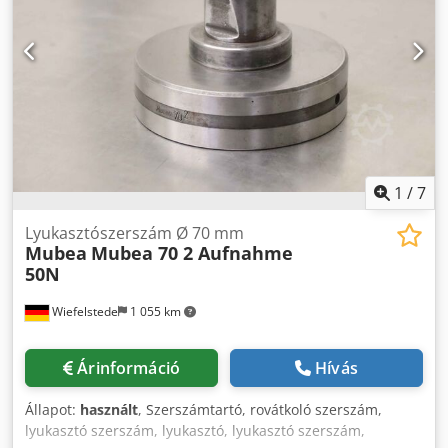
1
/
7
Lyukasztószerszám Ø 70 mm
Mubea
Mubea 70 2 Aufnahme
50N
Wiefelstede
1 055 km
Árinformáció
Hívás
Állapot:
használt
, Szerszámtartó, rovátkoló szerszám,
lyukasztó szerszám, lyukasztó, lyukasztó szerszám,