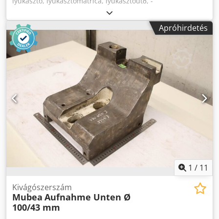
lyukasztó, lyukasztómatrica, lyukasztóütő, -
lyukasztószerszám: köztes elem -furat: átmérő 65 mm
Crjdpfx Aeznklqomasf -méretek: lásd a képeket -méret:
Apróhirdetés
370/250/H125 mm -súly: 46,7 kg
1
/
11
Kivágószerszám
Mubea
Aufnahme Unten Ø
100/43 mm