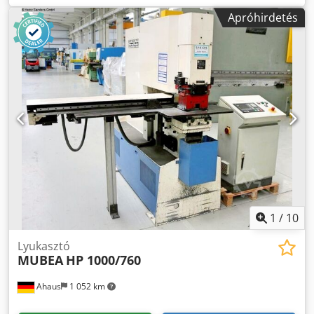
készítése 22 mm vastag acélban. Meghajtó teljesítmény:
Apróhirdetés
8,5 kW Magasság (kb.): 2,15 m Szélesség x Mélység (kb.):
0,8 x 2 m A munkamenet indítása lábkapcsolóval.
1
/
10
Lyukasztó
MUBEA
HP 1000/760
Ahaus
1 052 km