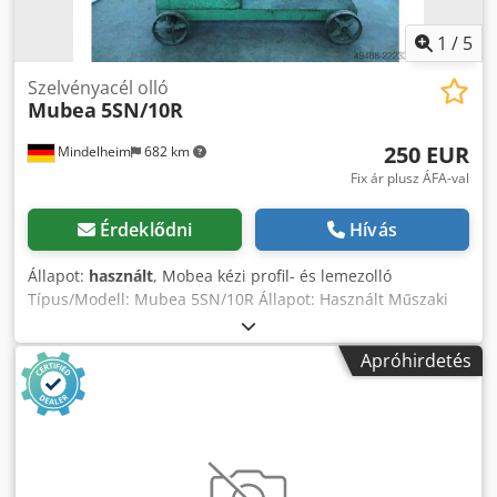
1
/
5
Szelvényacél olló
Mubea
5SN/10R
250 EUR
Mindelheim
682 km
Fix ár plusz ÁFA-val
Érdeklődni
Hívás
Állapot:
használt
, Mobea kézi profil- és lemezolló
Típus/Modell: Mubea 5SN/10R Állapot: Használt Műszaki
adatok Max. lemezvastagság: 10 mm Crsdpfx Aozhuv
Tjmaef Lapos anyag: 80 x 13 mm Köranyag: max. 22 mm
Apróhirdetés
átmérőig Négyzet anyag: 22 x 22 mm Súly: kb. 106 kg
(karossal együtt) Gép méretei: kb. 1400 x 350 x 900 mm
(állvánnyal együtt)