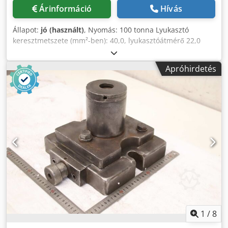
Árinformáció
Hívás
Állapot:
jó (használt)
, Nyomás: 100 tonna Lyukasztó
keresztmetszete (mm²-ben): 40,0, lyukasztóátmérő 22,0
mm Löket: 120 mm Osztály távolság: 760 mm Teljes
energiaigény: 8,5 kW Gépsúly: kb. 3800 kg Helyigény: kb.
Apróhirdetés
2500 x 1700 x 2000 mm Új ár, beleértve a pozicionáló
rendszert: kb. 45 000 euró Egyedi ár kérésre Felszereltség:
- robusztus / nehéz hidraulikus lyukasztógép - a lyukasztó
löket fokozatmentesen állítható - NC pozicionáló rendszer
"MUBEA MATIC 82" * mozgási tartomány X és Y tengelyen *
"FAGOR" vezérlőegységgel * nagyméretű támasztóasztallal
* külön vezérlőszekrény - különféle (speciális) lyukasztó
szerszámok (lásd a 9. képet) - elülső védőberendezés,
beleértve a lemezeltávolító eszközt Crsdpfszn Ahkjx Amajf -
1 db szabadon mozgó lábkapcsoló - kezelési útmutató a
géphez és a pozicionáló rendszerhez
1
/
8