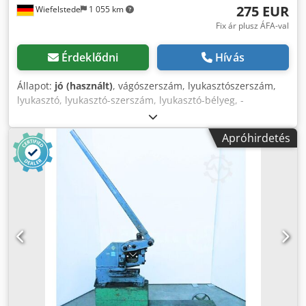
275 EUR
Wiefelstede
1 055 km
Fix ár plusz ÁFA-val
Érdeklődni
Hívás
Állapot:
jó (használt)
, vágószerszám, lyukasztószerszám,
lyukasztó, lyukasztó-szerszám, lyukasztó-bélyeg, -
lyukasztószerszám: matricák rögzítésére szolgál -rögzítés:
Ø 100/43 mm Codpfezniqrjx Amajrf -méretek: lásd a
Apróhirdetés
képeket -méret: 345/280/H245 mm -súly: 55,9 kg