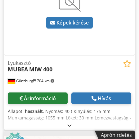
Képek kérése
Lyukasztó
MUBEA
MIW 400
Günzburg
704 km
Árinformáció
Hívás
Állapot:
használt
, Nyomás: 40 t Kinyúlás: 175 mm
Munkamagasság: 1055 mm Löket: 30 mm Lemezvastagság -
max.: 8 mm Crodpfx Ajyv Nuijmaef Teljes
teljesítményigény: 4 kW Gépsúly kb.: 1020 kg Méretek: 910
Apróhirdetés
x 670 x 1930 mm