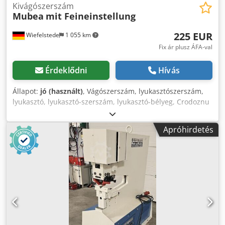
Kivágószerszám
Mubea
mit Feineinstellung
225 EUR
Wiefelstede
1 055 km
Fix ár plusz ÁFA-val
Érdeklődni
Hívás
Állapot:
jó (használt)
, Vágószerszám, lyukasztószerszám,
lyukasztó, lyukasztó-szerszám, lyukasztó-bélyeg, Crodoznu
Ayjpfx Amaof -lyukasztószerszám: matricatartó finom
beállítással -furat: Ø 25 mm -méretek: lásd a fényképeket -
Apróhirdetés
méretek: 300/250/H210 mm -súly: 32,1 kg