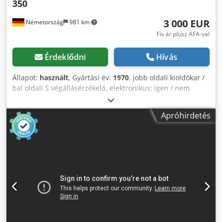
350
3 000 EUR
Németország
981 km
Fix ár plusz ÁFA-val
Érdeklődni
Hívás
Állapot:
használt
, Gyártási év:
1970
, jobb oldali kioldókar /
bal oldali S végállásérzékelő, elektronikus: igen / nem
lábpedál, mechanikus gép súlya kb. 1,3 tonna Tipikus
funkciók: lyukasztás laposacél vágása kerek és
Apróhirdetés
négyszögletes acél vágása szögvas vágása kioldás Crjdsztf
Ahepfx Amaef A legfontosabb műszaki adatok:
lyukasztóerő: kb. 35 tonna (350 kN) laposacél: max. kb. 150
× 13 mm kerek acél: max. 30 mm négyszögletes acél: max.
28 mm lyukasztás: pl. max. Ø 28 mm-es lyuk 10 mm-es
acélban (a szerszámtól és az anyag szilárdságától függően)
A BFL 350 egy nagyon robusztus gépnek számít. Az 1980-as
évek elejéről származó példányok közül sok még mindig
használatban van, feltéve, hogy a hidraulikus rendszert és
a vezetősínokat rendszeresen karbantartották. A