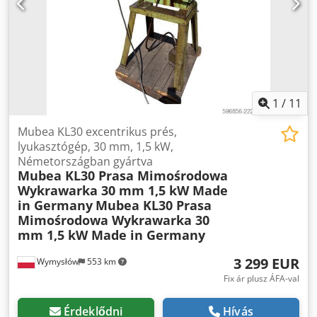
1
/
11
Mubea KL30 excentrikus prés,
lyukasztógép, 30 mm, 1,5 kW,
Németországban gyártva
Mubea KL30 Prasa Mimośrodowa
Wykrawarka 30 mm 1,5 kW Made
in Germany
Mubea KL30 Prasa
Mimośrodowa Wykrawarka 30
mm 1,5 kW Made in Germany
3 299 EUR
Wymysłów
553 km
Fix ár plusz ÁFA-val
Érdeklődni
Hívás