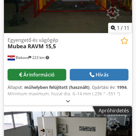
1
/
11
Egyengető és vágógép
Mubea
RAVM 15,5
Đakovo
223 km
Árinformáció
Hívás
Állapot:
műhelyben felújított (használt)
, Gyártási év:
1994
,
Minimum maximum. huzal dia. 6–14 mm (.236 ″ –551 ″)
Repülő nyíró (5) indexáló forgódobok (4) előtolás-tekercsek
80–120 mts / perc Max. levágási hosszúság: 15 méter sín
Apróhirdetés
Indexelő huzal / rúdgyűjtő 30kW (40HP) váltóáramú motor
Hidraulikus motor: 15 kW (20HP) Kezelői központ; 380V-50
ciklus - 3ph PLC vezérlés SIMENES S 5 3 függőleges
kifizetési egység Teljesen felújított gép Cjdpefkmr Sofx