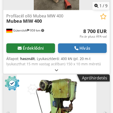
1
/
9
Profilacél olló Mubea MIW 400
Mubea
MIW 400
8 700 EUR
Gütersloh
959 km
Fix ár plusz ÁFA-val
Érdeklődni
Hívás
Állapot:
használt
, Lyukasztóerő: 400 kN (pl. 20 m-t
lyukaszthat 15 mm vastag acélban) 150 x 10 mm méretű
lapacél vágása a lapacél-vágó gépen Csődaraboló a rudas
acél-vágó gépen Lábbal működtethető kapcsoló az
Apróhirdetés
emeléshez Támogató asztal a lyukasztó oldalon
Gyorscserélő rendszer Cedpfxjw Im Shs Amajrf Kiváló
állapotban, a szerszámkészlet az árban szerepel.