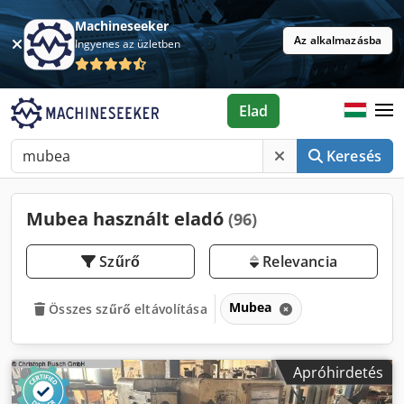
Machineseeker
Az alkalmazásba
Ingyenes az üzletben
Elad
Keresés
Mubea használt eladó
(96)
Szűrő
Relevancia
Mubea
Összes szűrő eltávolítása
Apróhirdetés