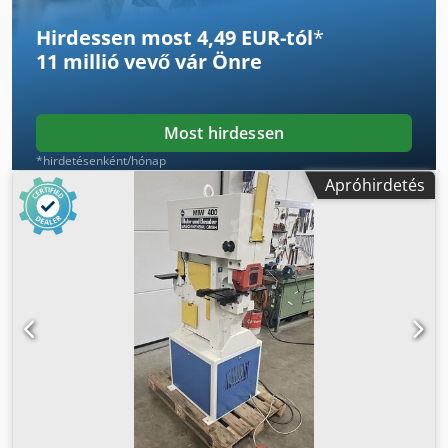
Hirdessen most 4,49 EUR-tól
*
11 millió vevő
vár Önre
Most hirdessen
*hirdetésenként/hónap
Apróhirdetés