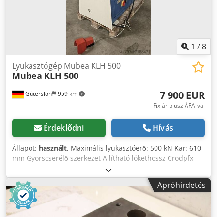
1
/
8
Lyukasztógép Mubea KLH 500
Mubea
KLH 500
7 900 EUR
Gütersloh
959 km
Fix ár plusz ÁFA-val
Érdeklődni
Hívás
Állapot:
használt
, Maximális lyukasztóerő: 500 kN Kar: 610
mm Gyorscserélő szerkezet Állítható lökethossz Crodpfx
Aeu T Nv Dsmaef Tartalmazza a szerszámok és matricák
széles választékát Súly: 1700 kg Kiváló állapotban
Apróhirdetés