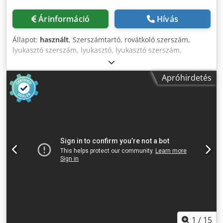
Árinformáció
Hívás
Állapot:
használt
, Szerszámtartó, rovátkoló szerszám,
lyukasztó szerszám, lyukasztó, lyukasztó szerszám,
lyukasztó lyukasztó, -Gyártó: Mubea, lyukasztószerszám Ø
52 mm -Típus: Mubea 52 lyukasztó Ø 50 mm Crodpfx
Apróhirdetés
Ameiqhh Ijajf -Mátrix: Ø 150 mm -méret összesen: Ø 150 x
125 mm -Súly: 6,8 kg
1
/
15