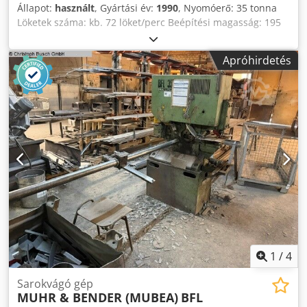
Állapot:
használt
, Gyártási év:
1990
, Nyomóerő: 35 tonna
Löketek száma: kb. 72 löket/perc Beépítési magasság: 195
mm Crsdpfx Amsztf Anoasf Teljes energiaigény: 1,5 kW
Gépgép: kb. 330–400 kg
Apróhirdetés
1
/
4
Sarokvágó gép
MUHR & BENDER (MUBEA)
BFL