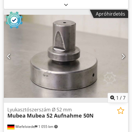
lyukasztó szerszám, lyukasztószeg, körmatrica, matrica
redukció - Gyártó: Mubea, lyukasztószerszám tartó, matrica
Apróhirdetés
redukcióval - Típus: Befogó 105 - 80 mm Codpfx
Amjiqhhcjajrf - Méret össz.: Ø 150 x 60 mm - Súly: 4,7 kg
1
/
7
Lyukasztószerszám Ø 52 mm
Mubea
Mubea 52 Aufnahme 50N
Wiefelstede
1 055 km