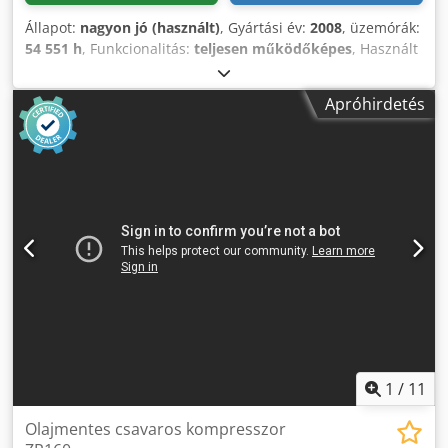
Állapot:
nagyon jó (használt)
, Gyártási év:
2008
, üzemórák:
54 551 h
, Funkcionalitás:
teljesen működőképes
, Használt
olajmentes kompresszor Atlas Copco ZR160VSD, 160 kW
frekvenciaváltóval. 10,4 bar, 25,90 m3/perc. Gyártási év:
Apróhirdetés
2008. Credpfox A E Euox Alwsf
1
/
11
Olajmentes csavaros kompresszor