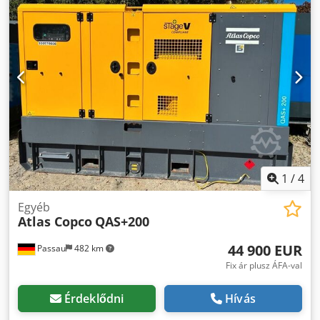
1
/
4
Egyéb
Atlas Copco
QAS+200
44 900 EUR
Passau
482 km
Fix ár plusz ÁFA-val
Érdeklődni
Hívás