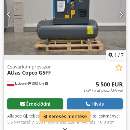
üzemóra: 26831h. 5) Atlas Copco GA 45 kompresszor,
gyártási év: 1990, üzemi nyomás: 10bar, üzemóra: 52447h.
6) Hűtőszárító Kaeser TD 51, gyártási év: 1997, hűtőközeg:
R22. 7) Hűtőszárító Kaeser TF 171, gyártási év: 2000,
hűtőközeg: R134a. 8) Kaeser TE 76 hűtőszárító, gyártási év:
1996, hűtőközeg: R22. Rendelkezésre álló dokumentáció.
Helyszíni szemle lehetséges. Crjdpfeulkvdsx Alwof
1
/
7
Csavarkompresszor
Atlas Copco
G5FF
5 500 EUR
Izdebnik
303 km
EXW Fix ár plusz ÁFA-val
Érdeklődni
Hívás
Keresés mentése
Állapot:
új
, teljesítmény: 780 l/perc főmotor teljesítménye:
5,5 kW tartály: 500 l maximális üzemi nyomás: 10,0 atm
beépített hűtőszárító a kompresszor működési