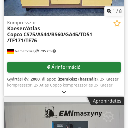
1
/
8
Kompresszor
Kaeser/Atlas
Copco
CS75/AS44/BS60/GA45/TD51
/TF171/TE76
Németország
795 km
Árinformáció
Gyártási év:
2000
, állapot:
üzemkész (használt)
, 3x Kaeser
kompresszor, 2x Atlas Copco kompresszor és 3x Kaeser
hűtőszárító áll rendelkezésre. 1) Kaeser CS 75
kompresszor, gyártási év: 1992, üzemi nyomás: 10bar,
Apróhirdetés
üzemóra: 38265h. 2) Kaeser AS 44 kompresszor, gyártási
év: 1999, üzemi nyomás: 8,5bar, üzemóra: 41564h. 3)
Kaeser BS 60 kompresszor, gyártási év: 1983, üzemi
nyomás: 7,5bar, üzemóra: 50674h. 4) Atlas Copco GA 45
kompresszor, gyártási év: 1990, üzemi nyomás: 10bar,