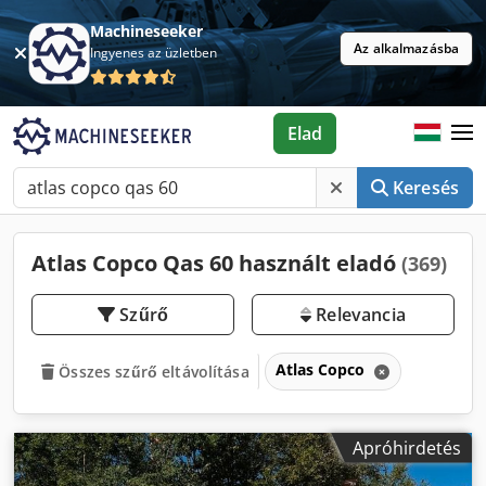
Machineseeker
Az alkalmazásba
Ingyenes az üzletben
Elad
Keresés
Atlas Copco Qas 60 használt eladó
(369)
Szűrő
Relevancia
Atlas Copco
Összes szűrő eltávolítása
Apróhirdetés