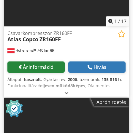
1
/
17
Csavarkompresszor ZR160FF
Atlas Copco
ZR160FF
Hohenems
740 km
Árinformáció
Hívás
Állapot:
használt
, Gyártási év:
2006
, üzemórák:
135 816 h
,
Funkcionalitás:
teljesen működőképes
, Olajmentes
csavarkompresszor Atlas Copco ZR160FF Beépített
szárítóval. Crjdoyzxptjpfx Alwof 160 kW 7,5 bar 28,20
Apróhirdetés
m3/perc Gyártási év: 2006 Üzemórák: 135.816