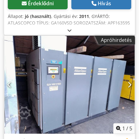
Érdeklődni
Hívás
Állapot:
jó (használt)
, Gyártási év:
2011
, GYÁRTÓ:
ATLASCOPCO TÍPUS: GA160VSD SOROZATSZÁM: APF163595
ÉV: 2011 TELJESÍTMÉNY (kW): 186 KAPACITÁS (m3/perc):
4,82-18,36 Crodpfx Alsyn Efgswsf NYOMÁS (bar): 10
Apróhirdetés
1
/
5