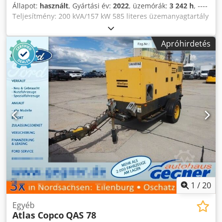
Állapot:
használt
, Gyártási év:
2022
, üzemórák:
3 242 h
, ----
Teljesítmény: 200 kVA/157 kW 585 literes üzemanyagtartály
3242 üzemóra, gyártási év: 2022/12 Aljzatok: 125-63-32-16A
+ DS Cedpfx Alozrkuaoworf Típus B-ű szivárgásáram-
Apróhirdetés
védőkapcsoló
1
/
20
Egyéb
Atlas Copco
QAS 78