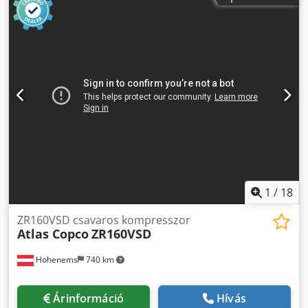
1
/
18
ZR160VSD csavaros kompresszor
Atlas Copco
ZR160VSD
Hohenems
740 km
Árinformáció
Hívás