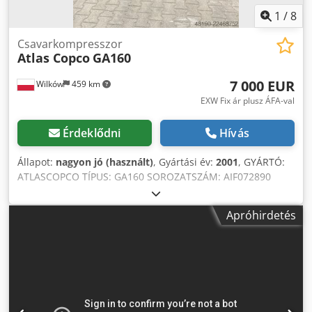
1
/
8
Csavarkompresszor
Atlas Copco
GA160
7 000 EUR
Wilków
459 km
EXW Fix ár plusz ÁFA-val
Érdeklődni
Hívás
Állapot:
nagyon jó (használt)
, Gyártási év:
2001
, GYÁRTÓ:
ATLASCOPCO TÍPUS: GA160 SOROZATSZÁM: AIF072890
GYÁRTÁSI ÉV: 2001 TELJESÍTMÉNY (kW): 167 SZÁLLÍTÁSI
TELJESÍTMÉNY (m³/perc): 21 NYOMÁS (bar): 8,5 ÜZEMÓRA
Apróhirdetés
(ÓRA/ÖSSZES ÓRA): FREKVENCIA-VÁLTÓ: Nincs Codpfjzq
Afuex Alwjrf BEÉPÍTETT SZÁRÍTÓ: Nincs HŐCSERÉLŐ: Nincs
HŰTÉSMÓD (LEVEGŐ/VÍZ): Levegő TARTÁLYRA SZERELT:
Nincs DOKUMENTÁCIÓ: Nincs CSATLAKOZÓK: 3
ÚJ/HASZNÁLT: HASZNÁLT