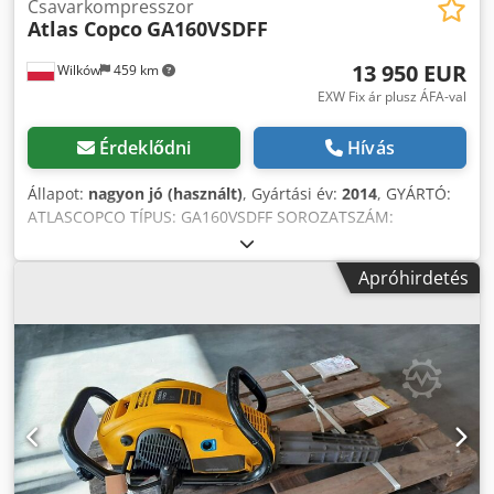
Csavarkompresszor
Atlas Copco
GA160VSDFF
13 950 EUR
Wilków
459 km
EXW Fix ár plusz ÁFA-val
Érdeklődni
Hívás
Állapot:
nagyon jó (használt)
, Gyártási év:
2014
, GYÁRTÓ:
ATLASCOPCO TÍPUS: GA160VSDFF SOROZATSZÁM:
APF195117 GYÁRTÁSI ÉV: 2014 TELJESÍTMÉNY (kW): 186
TELJESÍTMÉNY (m3/perc): 4,82-26,70 NYOMÁS (bar): 8,3
Apróhirdetés
ÜZEMÓRA (ÓRA/ÖSSZES): 67773 FREKVENCIAVÁLTÓ: igen
BEÉPÍTETT SZÁRÍTÓ: igen HŐCSERÉLŐ: nem Cjdezl S
Smspfx Alwerf HŰTÉSMÓD (LEVEGŐ/VÍZ): levegő TARTÁLYRA
SZERELT: nem DOKUMENTÁCIÓ: nem CSATLAKOZÓK
SZÁMA: 3 ÚJ/HASZNÁLT: HASZNÁLT