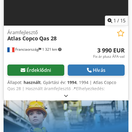
1
/
15
Áramfejlesztő
Atlas Copco
Qas 28
3 990 EUR
Franciaország
1 321 km
Fix ár plusz ÁFA-val
Érdeklődni
Hívás
Állapot:
használt
, Gyártási év:
1994
, 1994 | Atlas Copco
Qas 28 | Használt áramfejlesztő 📍Elhelyezkedés:
Franciaország 🚛 Szállítás elérhető az Ön célállomására –
Használja szállítási kalkulátorunkat a szállítási költségek
becsléséhez! 💰 Vételár: 4000 EUR – vagy tegyen ajánlatot.
Credpfxey Rukfs Alwof Fizetés szállításkor kedvező díj
ellenében elérhető (jóváhagyáshoz kötött)* 👷‍♂️ Független
szakértő által átvizsgálva 23 ellenőrzési pontból 18
jóváhagyva ✅ 2 apró hiányosság ℹ️ 0 hibás tétel ⚠️ 📌 Az