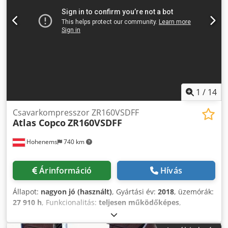
1
/
14
Csavarkompresszor ZR160VSDFF
Atlas Copco
ZR160VSDFF
Hohenems
740 km
Árinformáció
Hívás
Állapot:
nagyon jó (használt)
, Gyártási év:
2018
, üzemórák:
27 910 h
, Funkcionalitás:
teljesen működőképes
,
Átvizsgált olajmentes csavarkompresszor Atlas Copco
ZR160VSDFF. Frekvenciaváltó és szárító integrált. 160 kW