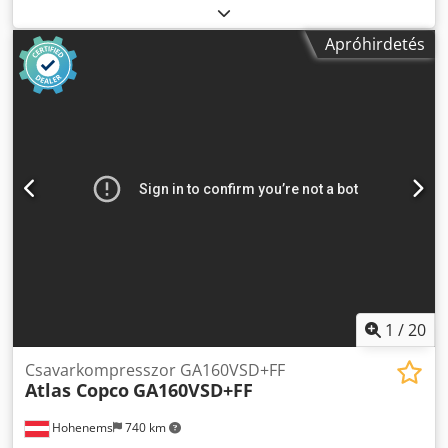
Csavarkompresszor Atlas Copco GA160VSD+FF. Beépített
szárító és frekvenciaváltó. 160 kW, 8,3 bar, 33,10 m³/perc.
Apróhirdetés
Gyártási év: 2021. Üzemórák: 25 495. Cedjyzg Eispfx Alworf
1
/
20
Csavarkompresszor GA160VSD+FF
Atlas Copco
GA160VSD+FF
Hohenems
740 km