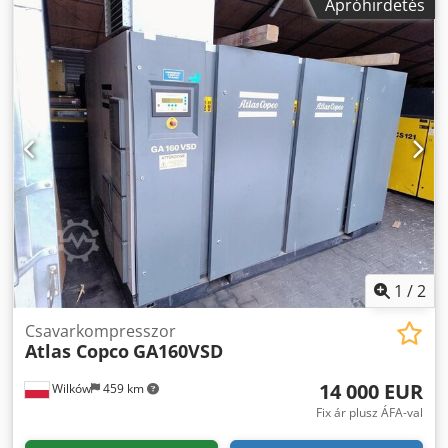
Apróhirdetés
10,40 bar 23,90 m3/perc Gyártási év: 2018 Csak 27 910
üzemóra Teljes szerviztörténet Cedpfsxbh Ddox Alwsrf
1
/
2
Csavarkompresszor
Atlas Copco
GA160VSD
14 000 EUR
Wilków
459 km
Fix ár plusz ÁFA-val