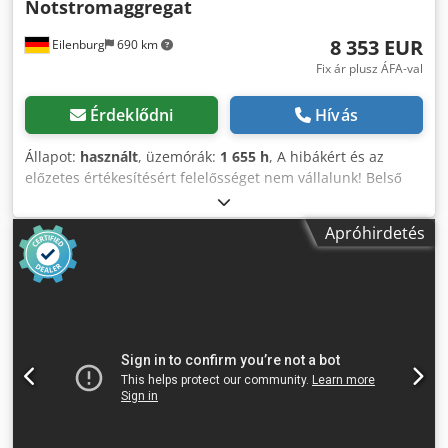
Notstromaggregat
8 353 EUR
Eilenburg
690 km
Fix ár plusz ÁFA-val
Érdeklődni
Hívás
Állapot:
használt
, üzemórák:
1 655 h
, A hibákért és az
előzetes értékesítésért felelősséget nem vállalunk! Belső
azonosító: 1433. PERKINS motor. A jármű felújítatlan
állapotban van! Országos kiszállítás felár ellenében
Apróhirdetés
lehetséges. A hibákért és az előzetes értékesítésért
felelősséget nem vállalunk. Codpezp Avkjfx Alwjrf Örömmel
átvesszük a régi járművét beszámításként.
Finanszírozás/lízing, akár előleg nélkül is lehetséges!
További kérdései vannak? Szívesen segítünk!