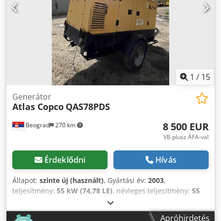
1
/
15
Generátor
Atlas Copco
QAS78PDS
8 500 EUR
Beograd
270 km
VB plusz ÁFA-val
Érdeklődni
Hívás
Állapot:
szinte új (használt)
, Gyártási év:
2003
,
teljesítmény:
55 kW (74,78 LE)
, névleges teljesítmény:
55
kW (74,78 LE)
, kitűnő állapot Cedpfxjy Rqmie Alworf
Apróhirdetés