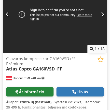
1
/
18
Csavaros kompresszor GA160VSD+FF
Prémium
Atlas Copco
GA160VSD+FF
Hohenems
740 km
Árinformáció
Hívás
Állapot:
szinte új (használt)
, Gyártási év:
2021
, üzemórák:
25 495 h
, Funkcionalitás:
teljesen működőképes
,