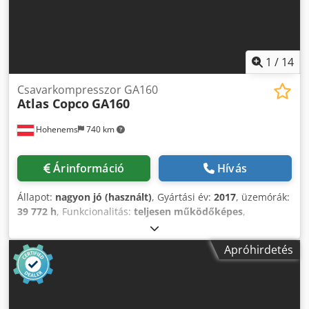
1
/
14
Csavarkompresszor GA160
Atlas Copco
GA160
Hohenems
740 km
Árinformáció
Hívás
Állapot:
nagyon jó (használt)
, Gyártási év:
2017
, üzemórák:
39 772 h
, Funkcionalitás:
teljesen működőképes
,
Csavarkompresszor Atlas Copco GA160 160 kW 7,5 bar
30,20 m3/perc Gyártási év: 2017 Crsdpoyzhccjfx Alwef
Apróhirdetés
Üzemóra: 36.772