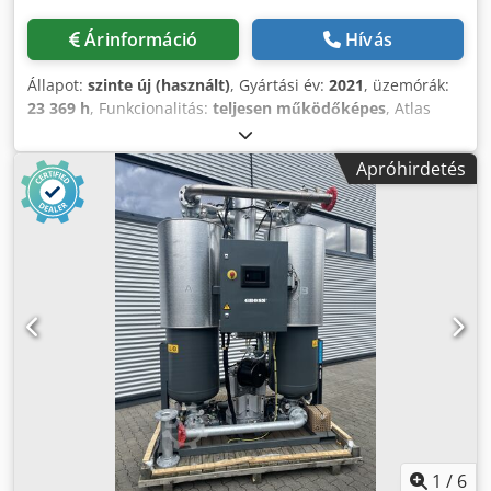
Árinformáció
Hívás
Állapot:
szinte új (használt)
, Gyártási év:
2021
, üzemórák:
23 369 h
, Funkcionalitás:
teljesen működőképes
, Atlas
Copco GA160VSD+FF Premium csavarkompresszor
Crodpfxoyzgtys Alwjf Integrált frekvenciaváltóval és
Apróhirdetés
szárítóval. 160 kW 8,30 bar 33,10 m3/perc Gyártási év: 2021
Üzemóra: 23.369
1
/
6