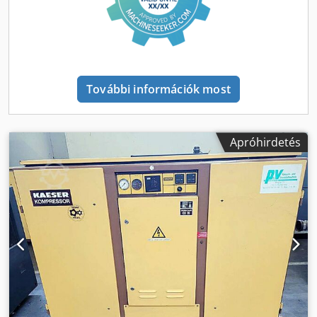
hogy költséges opciót kellene hozzáadni. Codpjt It N Sofx
Alwsrf Minden komponens közös alapkeretre szerelve,
teljesen bekábelezett és üzembehelyezésre kész
állapotban, a tartályok és csővezetékek pedig nagy
átmérőjűek, így minimálisra csökkentik a szárítóban fellépő
nyomásesést. A szárító akár -40°C, vagy opcionálisan -70°C
További információk most
(nyomás alatti harmatpont) száraz levegőt is képes a
sűrítettlevegő-rendszerbe bejuttatni. Előzetesen
konfigurálva, a következő extrákkal: - Nyomás alatti
harmatpont-érzékelő - Tartályszigetelés - Ventilátorszűrő Új
Apróhirdetés
berendezés 12 hónap jótállással a szállítás dátumától
számítva. Igény esetén akár összeszereléssel és üzembe
helyezéssel is, kedvező áron, raktárról Wettenbergből.