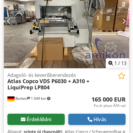
1
/
13
Adagoló- és keverőberendezés
Atlas Copco
VDS P6030 + A310 +
LiquiPrep LP804
165 000 EUR
Borken
1 049 km
Fix ár plusz ÁFA-val
Érdeklődni
Hívás
Állapot:
szinte új (használt)
, Atlas Copco / Scheugenpflug A