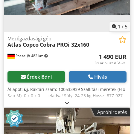
1
/
5
Mezőgazdasági gép
Atlas Copco
Cobra PROi 32x160
1 490 EUR
Passau
482 km
Fix ár plusz ÁFA-val
Érdeklődni
Hívás
Állapot:
új
, Raktári szám: 100533939 Szállítási méretek (H x
Sz x M): 0 x 0 x 0 ---- eladva! Súly: 24-25 kg Hossz: 877-927
mm Mélység: 358 mm Szélesség a fogantyúknál: 623 mm
Ütési energia: 60 Joule Ütési frekvencia: 1440 ütéssel
Apróhirdetés
percenként Cjdpfxozky Tcj Alworf