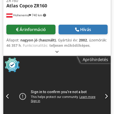
ZR160
Atlas Copco
ZR160
Hohenems
740 km
Árinformáció
Hívás
Állapot:
nagyon jó (használt)
, Gyártási év:
2002
, üzemórák:
46 357 h
, Funkcionalitás:
teljesen működőképes
,
Olajmentes csavarkompresszor Atlas Copco GA75VSDFF
Frekvenciaváltó és szárító beépítve. 160 kW Crodpfeyz R U
Apróhirdetés
Iex Alwof 7,5 bar 27,90 m3/perc Gyártási év: 2002 Üzemóra:
46.357