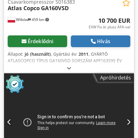
Csavarkompresszor S016383
Atlas Copco
GA160VSD
10 700 EUR
Wilków
459 km
EXW Fix ár plusz ÁFA-val
Érdeklődni
Hívás
Állapot:
jó (használt)
, Gyártási év:
2011
, GYÁRTÓ
ATLASCOPCO TÍPUS GA160VSD SORSZÁM APF163595 ÉV
2011 TELJESÍTMÉNY (kW) 186 KAPACITÁS (m³/perc) 4,82-
18,36 NYOMÁS (bar) 10 ÜZEMÓRA (DOK/ÖSSZ)
Apróhirdetés
FREKVENCIAVÁLTÓ igen Credoygx U Sspfx Alwof