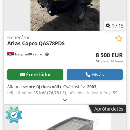
1
/
15
Generátor
Atlas Copco
QAS78PDS
8 500 EUR
Beograd
270 km
VB plusz ÁFA-val
Érdeklődni
Hívás
Állapot:
szinte új (használt)
, Gyártási év:
2003
,
teljesítmény:
55 kW (74,78 LE)
, névleges teljesítmény:
55
kW (74,78 LE)
, kitűnő állapot Chedpfx Ansy Rqmiszea
Apróhirdetés