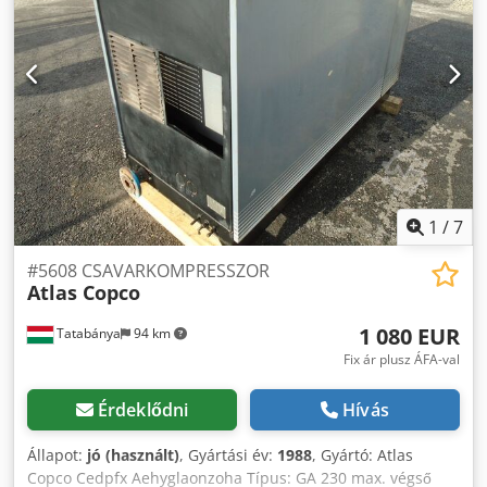
ÚJ/HASZNÁLT: HASZNÁLT
1
/
7
#5608 CSAVARKOMPRESSZOR
Atlas Copco
1 080 EUR
Tatabánya
94 km
Fix ár plusz ÁFA-val
Érdeklődni
Hívás
Állapot:
jó (használt)
, Gyártási év:
1988
, Gyártó: Atlas
Copco Cedpfx Aehyglaonzoha Típus: GA 230 max. végső