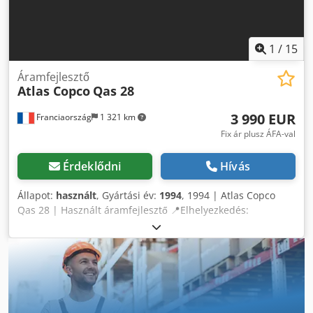
1
/
15
Áramfejlesztő
Atlas Copco
Qas 28
3 990 EUR
Franciaország
1 321 km
Fix ár plusz ÁFA-val
Érdeklődni
Hívás
Állapot:
használt
, Gyártási év:
1994
, 1994 | Atlas Copco
Qas 28 | Használt áramfejlesztő 📍Elhelyezkedés:
Franciaország 🚛 Szállítás elérhető az Ön célállomására –
Használja szállítási kalkulátorunkat a szállítási költségek
becsléséhez! Chjdpfey Rukfjx Anzea 💰 Vételár: 4000 EUR –
vagy tegyen ajánlatot. Fizetés szállításkor kedvező díj
ellenében elérhető (jóváhagyáshoz kötött)* 👷‍♂️ Független
szakértő által átvizsgálva 23 ellenőrzési pontból 18
jóváhagyva ✅ 2 apró hiányosság ℹ️ 0 hibás tétel ⚠️ 📌 Az