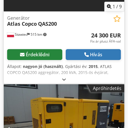
1
/
9
Generátor
Atlas Copco
QAS200
24 300 EUR
Stawiec
515 km
Fix ár plusz ÁFA-val
Érdeklődni
Hívás
Állapot:
nagyon jó (használt)
, Gyártási év:
2015
, ATLAS
COPCO QAS200 aggregátor, 200 kVA, 2015-ös évjárat,
szervizelt állapotban Műszaki adatok: Teljesítmény: 200
kVA (160 kW); Gyártási év: 2015; Motor: VOLVO PENTA;
Apróhirdetés
Üzemidő: 3705 óra. Az aggregátor tökéletesen
működőképes. Nettó ár: 105 000 PLN Bruttó ár: 129 150
PLN Chjdpfx Anezp H T Hozsa A videó linkje alább
található.