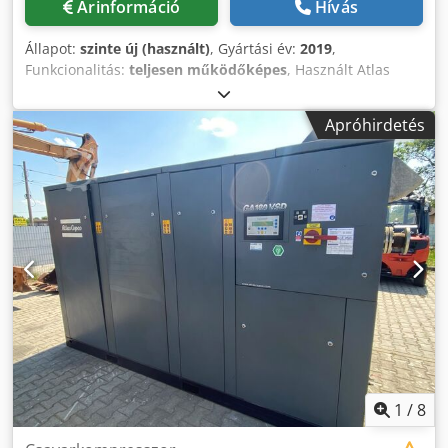
Árinformáció
Hívás
Állapot:
szinte új (használt)
, Gyártási év:
2019
,
Funkcionalitás:
teljesen működőképes
, Használt Atlas
Copco FX6 hűtőszárító 2,34 m³/perc 14 bar Chjdpszrtbiefx
Anzsa Gyártási év: 2019
Apróhirdetés
1
/
8