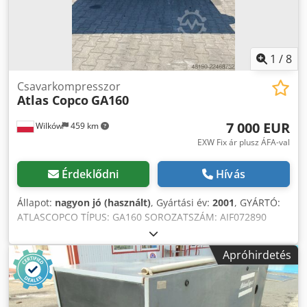
1
/
8
Csavarkompresszor
Atlas Copco
GA160
7 000 EUR
Wilków
459 km
EXW Fix ár plusz ÁFA-val
Érdeklődni
Hívás
Állapot:
nagyon jó (használt)
, Gyártási év:
2001
, GYÁRTÓ:
ATLASCOPCO TÍPUS: GA160 SOROZATSZÁM: AIF072890
GYÁRTÁSI ÉV: 2001 TELJESÍTMÉNY (kW): 167 SZÁLLÍTÁSI
TELJESÍTMÉNY (m³/perc): 21 NYOMÁS (bar): 8,5 Codpfx Ajzq
Apróhirdetés
Afuenzsha ÜZEMÓRA (ÓRA/ÖSSZES ÓRA): FREKVENCIA-
VÁLTÓ: Nincs BEÉPÍTETT SZÁRÍTÓ: Nincs HŐCSERÉLŐ:
Nincs HŰTÉSMÓD (LEVEGŐ/VÍZ): Levegő TARTÁLYRA
SZERELT: Nincs DOKUMENTÁCIÓ: Nincs CSATLAKOZÓK: 3