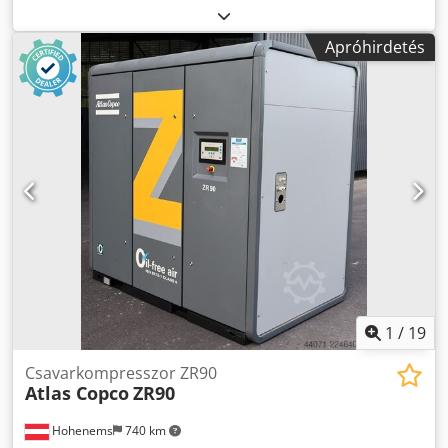
nyomás: 13 bar Szabad légszállítás: 50 l/sec Motor
teljesítménye: 30 kW max. fordulatszám: 1500 rpm
Apróhirdetés
1
/
19
Csavarkompresszor ZR90
Atlas Copco
ZR90
Hohenems
740 km