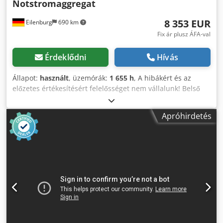
Notstromaggregat
8 353 EUR
Eilenburg
690 km
Fix ár plusz ÁFA-val
Érdeklődni
Hívás
Állapot:
használt
, üzemórák:
1 655 h
, A hibákért és az
előzetes értékesítésért felelősséget nem vállalunk! Belső
azonosító: 1433. PERKINS motor. A jármű felújítatlan
állapotban van! Codpfx Anozp Avkjzsha Országos kiszállítás
Apróhirdetés
felár ellenében lehetséges. A hibákért és az előzetes
értékesítésért felelősséget nem vállalunk. Örömmel
átvesszük a régi járművét beszámításként.
Finanszírozás/lízing, akár előleg nélkül is lehetséges!
További kérdései vannak? Szívesen segítünk!