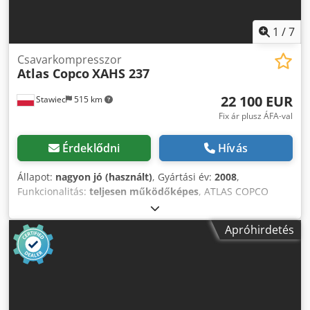
1
/
7
Csavarkompresszor
Atlas Copco
XAHS 237
22 100 EUR
Stawiec
515 km
Fix ár plusz ÁFA-val
Érdeklődni
Hívás
Állapot:
nagyon jó (használt)
, Gyártási év:
2008
,
Funkcionalitás:
teljesen működőképes
, ATLAS COPCO
XAHS237 hordozható kompresszor, végső hűtővel,
teljeskörű szervizelésen átesett Műszaki adatok: Cjdszna U
Apróhirdetés
Ispfx Anzjha teljesítmény: 14,20 m³/perc; üzemi nyomás: 12
bar; gyártási év: 2008; motor: CAT6.6; órás üzem: 2969 óra.
A kompresszor teljesen működőképes, azonnal használatra
kész, garanciával. Nettó ár: 95500 zł Bruttó ár: 117465 zł A
gép kiváló állapotban van. Az alábbiakban videó linkek
találhatóak.