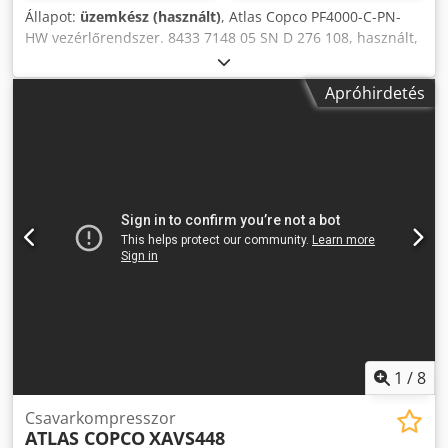
Állapot:
üzemkész (használt)
, Atlas Copco PF4000-C-PN-
HW vezérlőrendszer. 8433 7148 05 SN D 276 108, használt,
kisebb kopásnyomok, 100%-ban működőképes, szállítási
terjedelem a képek szerint Chedpfx Aerv Nz Ajnzsa
Apróhirdetés
1
/
8
Csavarkompresszor
ATLAS COPCO
XAVS448