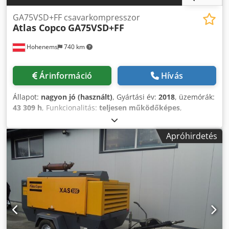
GA75VSD+FF csavarkompresszor
Atlas Copco
GA75VSD+FF
Hohenems
740 km
Árinformáció
Hívás
Állapot:
nagyon jó (használt)
, Gyártási év:
2018
, üzemórák:
43 309 h
, Funkcionalitás:
teljesen működőképes
,
Csavarkompresszor, Atlas Copco GA75VSD+FF
Frekvenciaváltó és szárító beépítve 75 kW Chjdpfozp Urwjx
Apróhirdetés
Anzsa 12,75 bar 15,50 m³/perc Gyártási év: 2018 Üzemórák:
43 309