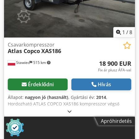
1
/
8
Csavarkompresszor
Atlas Copco
XAS186
18 900 EUR
Stawiec
515 km
Fix ár plusz ÁFA-val
Érdeklődni
Hívás
Állapot:
nagyon jó (használt)
, Gyártási év:
2014
,
Hordozható ATLAS COPCO XAS186 kompresszor végső
hűtővel, teljes szerviz után. Műszaki adatok: Teljesítmény:
11,10 m3/perc; Munkanyomás: 7 bar; Cjdeyfnwgjpfx Anzjha
Apróhirdetés
Gyártási év: 2014 Motor: DEUTZ Futásteljesítmény: A
kompresszor teljesen működőképes, azonnal munkára
kész, garanciával. Nettó ár: 79 500 PLN Bruttó ár: 97 785