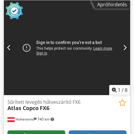
vezérlés a kompresszor paramétereinek beállításához
Apróhirdetés
hangszigetelt kabin (csak 67 dB) megfelel a CE-normáknak
gyártási év: 2025, ÚJ
1
/
8
Sűrített levegős hűtveszárító FX6
Atlas Copco
FX6
Hohenems
740 km