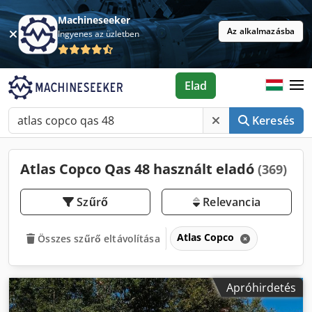
Machineseeker
Az alkalmazásba
Ingyenes az üzletben
Elad
Keresés
Atlas Copco Qas 48 használt eladó
(369)
Szűrő
Relevancia
Atlas Copco
Összes szűrő eltávolítása
Apróhirdetés