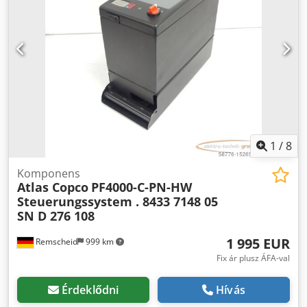
1
/
8
Komponens
Atlas Copco
PF4000-C-PN-HW
Steuerungssystem . 8433 7148 05
SN D 276 108
1 995 EUR
Remscheid
999 km
Fix ár plusz ÁFA-val
Érdeklődni
Hívás