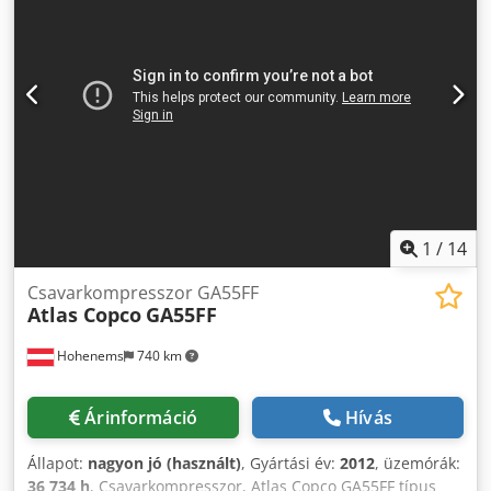
PLN A gép tökéletes állapotban importálva. Lent találhatók
a videó linkek.
1
/
14
Csavarkompresszor GA55FF
Atlas Copco
GA55FF
Hohenems
740 km
Árinformáció
Hívás
Állapot:
nagyon jó (használt)
, Gyártási év:
2012
, üzemórák:
36 734 h
, Csavarkompresszor, Atlas Copco GA55FF típus