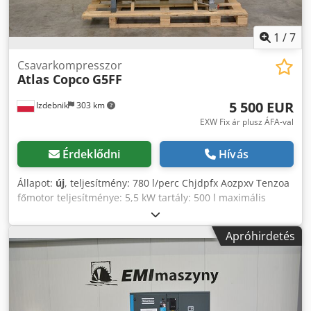
1
/
7
Csavarkompresszor
Atlas Copco
G5FF
5 500 EUR
Izdebnik
303 km
EXW Fix ár plusz ÁFA-val
Érdeklődni
Hívás
Állapot:
új
, teljesítmény: 780 l/perc Chjdpfx Aozpxv Tenzoa
főmotor teljesítménye: 5,5 kW tartály: 500 l maximális
üzemi nyomás: 10,0 atm beépített hűtőszárító a
kompresszor működési paramétereinek elektronikus
Apróhirdetés
beállítása megfelel a CE-szabványoknak gyártási év: 2025,
ÚJ