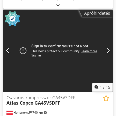
Beépített szárítóval Chedpfxszphrwj Anzoa 55 kW 9,80 bar
8,87 m³/perc Gyártási év: 2012 Üzemeltetési óra: 36 734
Apróhirdetés
1
/
15
Csavaros kompresszor GA45VSDFF
Atlas Copco
GA45VSDFF
Hohenems
740 km