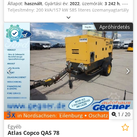
Állapot:
használt
, Gyártási év:
2022
, üzemórák:
3 242 h
, ----
Teljesítmény: 200 kVA/157 kW 585 literes üzemanyagtartály
3242 üzemóra, gyártási év: 2022/12 Aljzatok: 125-63-32-16A
+ DS Típus B-ű szivárgásáram-védőkapcsoló Csdpfx
Apróhirdetés
Anezrkuaszjha
1
/
20
Egyéb
Atlas Copco
QAS 78