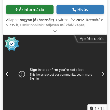
Árinformáció
Hívás
Állapot:
nagyon jó (használt)
, Gyártási év:
2012
, üzemórák:
5 735 h
, Funkcionalitás:
teljesen működőképes
,
Olajmentes csavarkompresszor, Atlas Copco ZR90 típusú
Chsdpfxszqvvae Anzja 90 kW 7,50 bar 14 m³/perc Gyártási
Apróhirdetés
év: 2012 Üzemeltetési óra: 5735
1
/
12