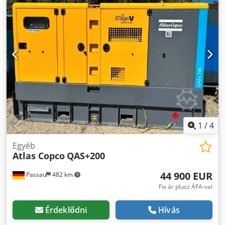
1
/
4
Egyéb
Atlas Copco
QAS+200
44 900 EUR
Passau
482 km
Fix ár plusz ÁFA-val
Érdeklődni
Hívás