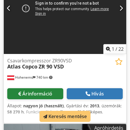
1
/
22
Csavarkompresszor ZR90VSD
Atlas Copco
ZR 90 VSD
Hohenems
740 km
Árinformáció
Hívás
Állapot:
nagyon jó (használt)
, Gyártási év:
2013
, üzemórák:
58 270 h
, Funkcionalitás:
teljesen működőképes
,
Keresés mentése
Olajmentes csavarkompresszor, Atlas Copco ZR90VSD
Frekvenciaváltó beépítve Chedpfx Aezmwc Henzsa 90 kW 9
Apróhirdetés