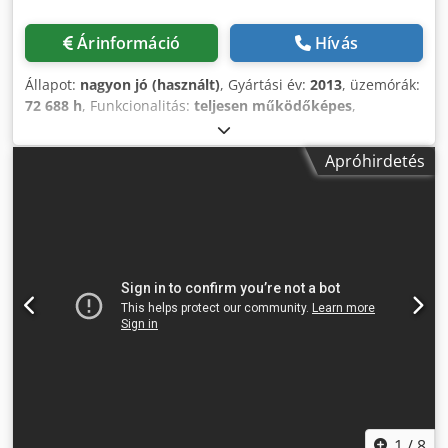
Árinformáció
Hívás
Állapot:
nagyon jó (használt)
, Gyártási év:
2013
, üzemórák:
72 688 h
, Funkcionalitás:
teljesen működőképes
,
Csavarkompresszor, Atlas Copco GA45VSDFF Frekvencia-
átalakító és szárító beépítve. 45 kW 12,75 bar 8,67 m³/perc
Apróhirdetés
Chedpfxjznlx Sj Anzoa Gyártási év: 2013 Üzemórák: 72 688
óra
1
/
8