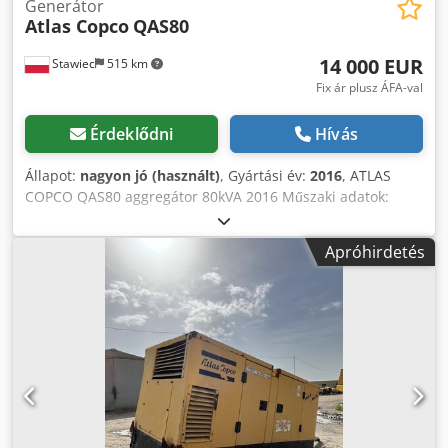
Generátor
Atlas Copco
QAS80
14 000 EUR
Stawiec
515 km
Fix ár plusz ÁFA-val
Érdeklődni
Hívás
Állapot:
nagyon jó (használt)
, Gyártási év:
2016
, ATLAS
COPCO QAS80 aggregátor 80kVA 2016 Műszaki adatok:
Teljesítmény: 80 kVA (64 kW) Gyártási év: 2016 Motor:
PERKINS Üzemóra: 2950 Az aggregátor teljesen
Apróhirdetés
működőképes Nettó ár: 59 500 PLN Cedpfx Aozcn Dzsnzsha
Bruttó ár: 73 185 PLN