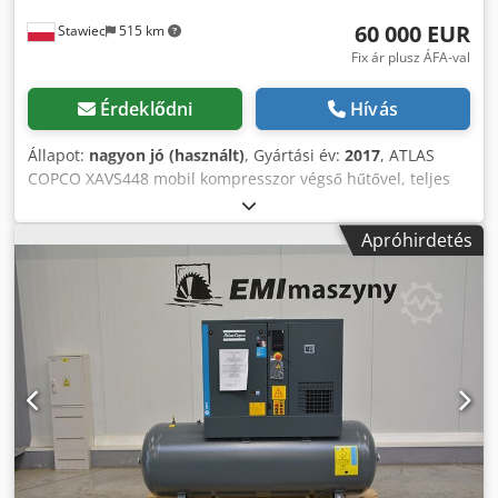
60 000 EUR
Stawiec
515 km
Fix ár plusz ÁFA-val
Érdeklődni
Hívás
Állapot:
nagyon jó (használt)
, Gyártási év:
2017
, ATLAS
COPCO XAVS448 mobil kompresszor végső hűtővel, teljes
szerviz után. Műszaki adatok: Codsy Iyyyspfx Anzjha
Teljesítmény: 25 m³/perc; Üzemi nyomás: 14 bar; Gyártási
Apróhirdetés
év: 2017; Motor: SCANIA 232 kW; Üzemóra: 2632 óra; A
kompresszor teljesen működőképes, azonnal munkára
fogható, garanciával. Nettó ár: 255 000 PLN Bruttó ár: 313
650 PLN A gép kifogástalan állapotban lett importálva. Az
alábbi linkeken videók megtekinthetők.