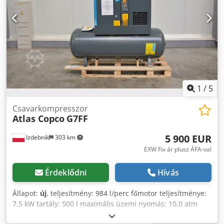
1
/
5
Csavarkompresszor
Atlas Copco
G7FF
5 900 EUR
Izdebnik
303 km
EXW Fix ár plusz ÁFA-val
Érdeklődni
Hívás
Állapot:
új
, teljesítmény: 984 l/perc főmotor teljesítménye:
7,5 kW tartály: 500 l maximális üzemi nyomás: 10,0 atm
Chsdpfxezpxuvs Anzja beépített hűtőszárító elektronikus