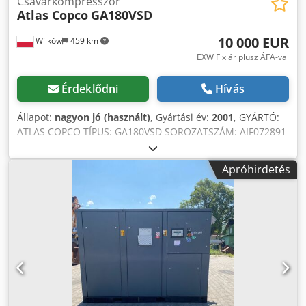
Csavarkompresszor
Atlas Copco
GA180VSD
10 000 EUR
Wilków
459 km
EXW Fix ár plusz ÁFA-val
Érdeklődni
Hívás
Állapot:
nagyon jó (használt)
, Gyártási év:
2001
, GYÁRTÓ:
ATLAS COPCO TÍPUS: GA180VSD SOROZATSZÁM: AIF072891
GYÁRTÁSI ÉV: 2001 TELJESÍTMÉNY (kW): 181 SZÁLLÍTÁSI
TELJESÍTMÉNY (m³/perc): NYOMÁS (bar): 12,50 ÜZEMÓRA
Apróhirdetés
(VALÓDI/ÖSSZES): 85719 FREKVENCIA-VÁLTÓ: igen
BEÉPÍTETT SZÁRÍTÓ: nem HŐCSERÉLŐ: nem HŰTÉSKÖR
(LEVEGŐ/VÍZ): levegő TARTÁLYRA SZERELT: nem
DOKUMENTÁCIÓ: nem CSATLAKOZÁS: 2 1/2 ÚJ/HASZNÁLT:
HASZNÁLT Chjdpfx Anszq An Njzsa