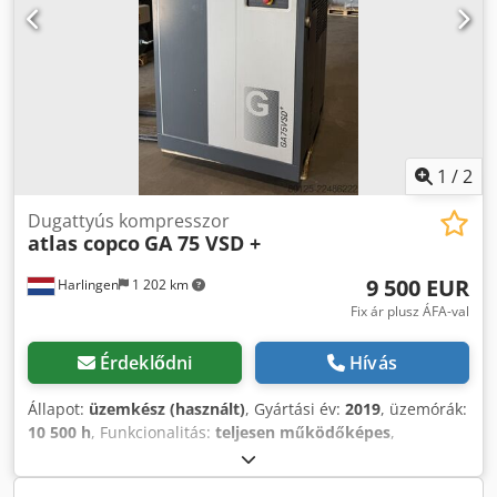
1
/
2
Dugattyús kompresszor
atlas copco
GA 75 VSD +
9 500 EUR
Harlingen
1 202 km
Fix ár plusz ÁFA-val
Érdeklődni
Hívás
Állapot:
üzemkész (használt)
, Gyártási év:
2019
, üzemórák:
10 500 h
, Funkcionalitás:
teljesen működőképes
,
össztömeg:
898 kg
, teljesítmény:
75 kW (101,97 LE)
,
térfogatáram:
476 m³/ó
, nyomás (max.):
13 rúd
, hűtés