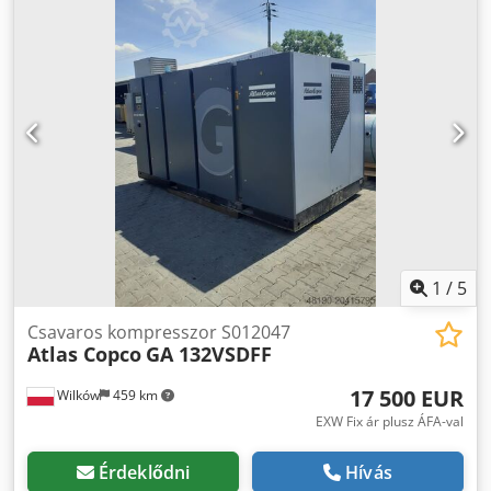
1
/
5
Csavaros kompresszor S012047
Atlas Copco
GA 132VSDFF
17 500 EUR
Wilków
459 km
EXW Fix ár plusz ÁFA-val
Érdeklődni
Hívás