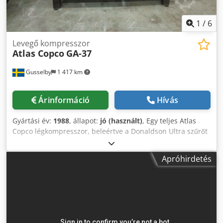
1
/
6
Levegő kompresszor
Atlas Copco
GA-37
Gusselby
1 417 km
Árinformáció
Hívás
Gyártási év:
1988
, állapot:
jó (használt)
, Egy teljes Atlas
Copco légkompresszor, beleértve a Donaldson Ultra szűrőt
és a tartály jó állapotban lévő tartályát. Codpfxjhpx U Aj
Akterf
Apróhirdetés