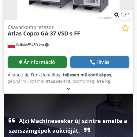
1
/
1
Csavarkompresszor
Atlas Copco
GA 37 VSD s FF
Wilków
459 km
Árinformáció
Hívás
Állapot:
új
, Funkcionalitás:
teljesen működőképes
,
gép/jármű száma:
8153336470
, össztömeg:
616 kg
,
térfogatáram:
399 m³/ó
, nyomás (min.):
4 rúd
, nyomás
(max.):
13 rúd
, zajszint:
67 dB
, hűtés típusa:
levegő
,
Felszereltség:
Típuscímke elérhető, dokumentáció /
kézikönyv, hűtveszárító
, Több mint 20 éve a sűrített
levegő iparra szakosodott vállalat vagyunk. A
professzionális szolgáltatási szint és a cégünk által kínált, a
A(z) Machineseeker új szintre emelte a
piacon már bevált kiváló minőségű áruk garantálják a
szerszámgépek aukcióját.
sikeres együttműködést Önnel. ÚJ, Atlas Copco GA37VSDs