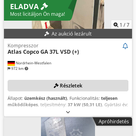
ELADVA
Most licitáljon Ön maga!
1
/
7
Az aukció lezárult
Kompresszor
Atlas Copco
GA 37L VSD (+)
Nordrhein-Westfalen
972 km
Részletek
Állapot:
üzemkész (használt)
, Funkcionalitás:
teljesen
működőképes
, teljesítmény:
37 kW (50,31 LE)
, Gyártási év:
2019
, nyomás (max.):
13 rúd
, használható tartálykapacitás:
1 500 l
, fordulatszám (max.):
3 800 ford/min
, térfogatáram:
Apróhirdetés
475,2 m³/ó
, gép/jármű száma:
API866497
, A kompresszort
2025 decemberében alaposan karbantartották, az olajat és