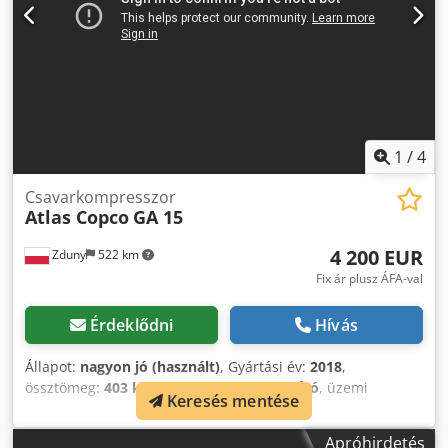
1
/
4
Csavarkompresszor
Atlas Copco
GA 15
4 200 EUR
Zduny
522 km
Fix ár plusz ÁFA-val
Érdeklődni
Hívás
Állapot:
nagyon jó (használt)
, Gyártási év:
2018
,
össztömeg:
403 kg
, térfogatáram:
2,39 m³/ó
, üzemi
Keresés mentése
nyomás:
10 rúd
, bemeneti feszültség:
400 V
, ATLAS COPCO
GA 15 csavarkompresszor Motor: 15 kW Teljesítmény: 2,39
Apróhirdetés