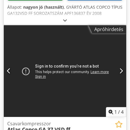
Állapot:
nagyon jó (használt)
, GYÁRTÓ ATLAS COPCO TÍPUS
GA132VSD FF SOROZATSZÁM APF136837 ÉV 2008
Credpsxtblxjfx Aktsf TELJESÍTMÉNY (kW) 153 TELJESÍTMÉNY
(m3/perc) 22,9 m3/perc - 381 l/s NYOMÁS (bar) 8,5
Apróhirdetés
FREKVENCIAVÁLTÓ igen BEÉPÍTETT SZÁRÍTÓ igen
HŐCSERÉLŐ nem HŰTÉS (LEVEGŐ/VÍZ) levegő TARTÁLYON
nem DOKUMENTÁCIÓ nem CSATLAKOZÁS 2 ÚJ/HASZNÁLT
HASZNÁLT
1
/
4
Csavarkompresszor
Atlas Copco
GA 37 VSD ff