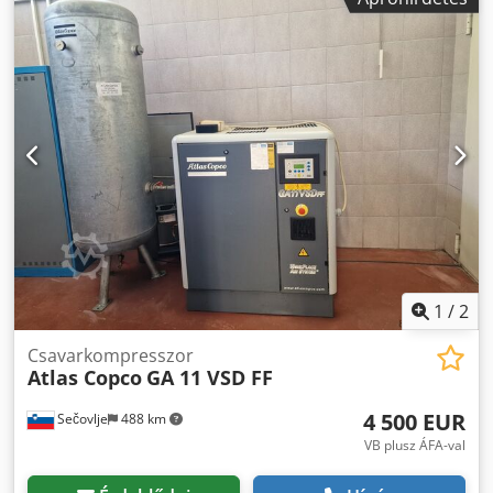
Crodov Rmmmopfx Aktsf
1
/
2
Csavarkompresszor
Atlas Copco
GA 11 VSD FF
4 500 EUR
Sečovlje
488 km
VB plusz ÁFA-val