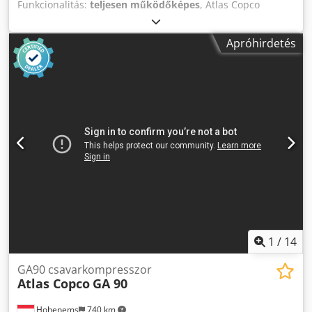
Funkcionalitás:
teljesen működőképes
, Atlas Copco
kompresszorokat kínálunk GA 55 TÍPUS Nyomás 10 bar
Motor teljesítménye 55 kW Codpfxowa Iz Ae Akterf 2000-
Apróhirdetés
ben épült Kompresszor dokumentációval Az Atlas Copco, a
Kaeser és a Mahle egyéb kompresszorait is szállítjuk
1
/
14
GA90 csavarkompresszor
Atlas Copco
GA 90
Hohenems
740 km