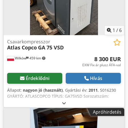
1
/
6
Csavarkompresszor
Atlas Copco
GA 75 VSD
8 300 EUR
Wilków
459 km
EXW Fix ár plusz ÁFA-val
Érdeklődni
Hívás
Állapot:
nagyon jó (használt)
, Gyártási év:
2011
, S016230
GYÁRTÓ: ATLASCOPCO TÍPUS: GA75VSD Sorozatszám:
API658180 Codpfxjzcnu Te Akterf Gyártási év: 2011
Teljesítmény (kW): 75 Kapacitás (m3/min): 14,68 Nyomás
Apróhirdetés
(bar): 13 Üzemóra (dok./össz.): Frekvenciaváltó: igen
Beépített szárító: nem Hőcserélő: igen Hűtés (levegő/víz):
levegő Tartályon: nem Dokumentumok: nem Csatlakozás: 2