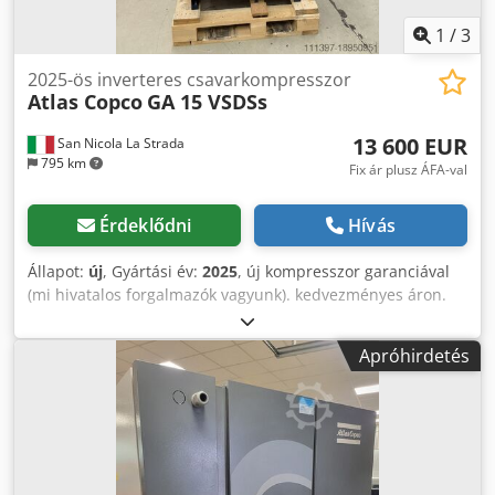
1
/
3
2025-ös inverteres csavarkompresszor
Atlas Copco
GA 15 VSDSs
13 600 EUR
San Nicola La Strada
795 km
Fix ár plusz ÁFA-val
Érdeklődni
Hívás
Állapot:
új
, Gyártási év:
2025
, új kompresszor garanciával
(mi hivatalos forgalmazók vagyunk). kedvezményes áron.
listaár 25441 euró. Atlas Copco szárító kombinálásának
lehetősége (rendelhető). legújabb technológiai modell.
Apróhirdetés
Cjdpfowcm Hijx Akterf főbb jellemzői: bar max 10
Teljesítmény 15kw-20LE légáram liter7perc 3000 Részletes
műszaki adatlapért ne habozzon kapcsolatba lépni velem.