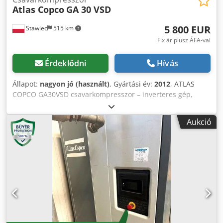
Atlas Copco
GA 30 VSD
5 800 EUR
Stawiec
515 km
Fix ár plusz ÁFA-val
Érdeklődni
Hívás
Állapot:
nagyon jó (használt)
, Gyártási év:
2012
, ATLAS
COPCO GA30VSD csavarkompresszor – inverteres gép,
szervizelt állapotban Műszaki adatok: teljesítmény: 5,58
m3/perc; motor teljesítménye: 30 kW; maximális nyomás:
Aukció
13 bar; Évjárat: 2012 üzemóra: 11816!!! Ár: 24 500 nettó 30
135 bruttó Crodpfey S T Thsx Aktof A kompresszor teljesen
működőképes, azonnal munkára fogható, garanciával.
Szervizelést biztosítunk.