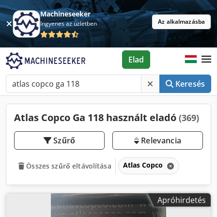
Machineseeker
Az alkalmazásba
Ingyenes az üzletben
Elad
Keresés
Atlas Copco Ga 118 használt eladó
(369)
Szűrő
Relevancia
Atlas Copco
Összes szűrő eltávolítása
Apróhirdetés