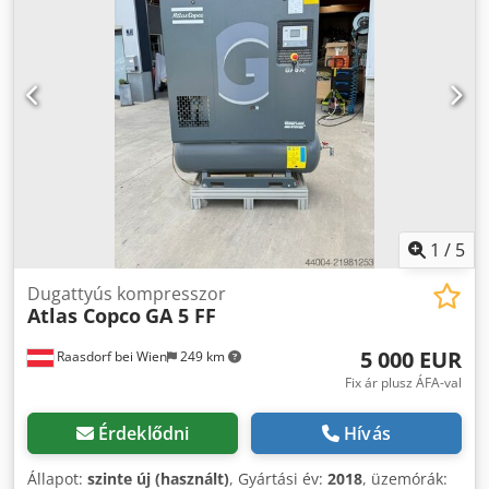
1/2'' Új/használt: használt
1
/
5
Dugattyús kompresszor
Atlas Copco
GA 5 FF
5 000 EUR
Raasdorf bei Wien
249 km
Fix ár plusz ÁFA-val
Érdeklődni
Hívás
Állapot:
szinte új (használt)
, Gyártási év:
2018
, üzemórák: