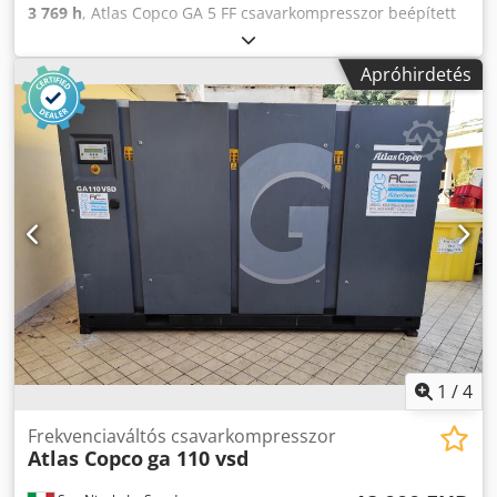
3 769 h
, Atlas Copco GA 5 FF csavarkompresszor beépített
hűtveszárítóval. Motor & Teljesítmény: • Főmotor névleges
teljesítménye: 5,5 kW (7,5 LE) • Motorhatékonyság:
Apróhirdetés
Általában IE3 (IP55 védettség) • Feszültség / Frekvencia: 400
V / 50 Hz (3 fázis) • Indítási mód: csillag-háromszög Nyomás
és szállítási mennyiség: 7,5 bar 15,0 l/s (900 l/perc) ~54,0
m3/h 8,5 bar 13,2 l/s (792 l/perc) ~47,5 m3/h 10 bar 12,5 l/s
(750 l/perc) ~45,0 m3/h 13 bar 8,4 l/s (504 l/perc) ~30,2
m3/h Tartály térfogata: 270 l Beépített hűtveszárító: •
Nyomáspont: +3 °C • További teljesítményfelvétel: kb. 0,22
kW • Kondenzátum-leeresztő: Elektronikus,
veszteségmentes Zajszint és környezet: • Hangnyomás: 60–
63 dB(A) (nagyon halk, teljes burkolat miatt akár
munkahelyen is elhelyezhető) • Megengedett környezeti
hőmérséklet: +1 °C – +46 °C Cjdpfx Akjy T Icgeterf Méretek
& Súly: • Hossz x Szélesség x Magasság: kb. 1500 mm x 730
mm x 1710 mm • Súly: kb. 360 kg Vezérlés: • Típus:
1
/
4
Elektronikon Üzemóra: 1170 h Gyártás éve: 2018 Ár: 5 000.-
Frekvenciaváltós csavarkompresszor
Atlas Copco
ga 110 vsd