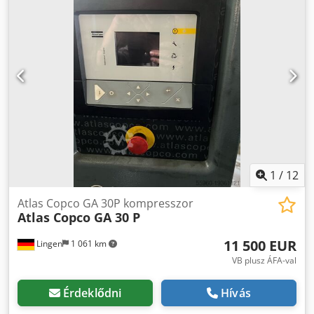
1
/
12
Atlas Copco GA 30P kompresszor
Atlas Copco GA 30 P
11 500 EUR
Lingen
1 061 km
VB plusz ÁFA-val
Érdeklődni
Hívás