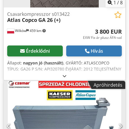
1
/
8
Csavarkompresszor s013422
Atlas Copco
GA 26 (+)
3 800 EUR
Wilków
459 km
EXW Fix ár plusz ÁFA-val
Érdeklődni
Hívás
Állapot:
nagyon jó (használt)
, GYÁRTÓ: ATLASCOPCO
TÍPUS: GA26 P S/N: API320780 ÉVJÁRAT: 2012 TELJESÍTMÉNY
(kW): 26 LEADOTT LÉGMENNYISÉG (m³/perc): 4,16 NYOMÁS
(bar): 10 Crjdjya Dudepfx Aktjf
Apróhirdetés