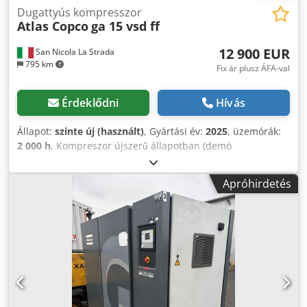
Dugattyús kompresszor
Atlas Copco
ga 15 vsd ff
12 900 EUR
San Nicola La Strada
795 km
Fix ár plusz ÁFA-val
Érdeklődni
Hívás
Állapot:
szinte új (használt)
, Gyártási év:
2025
, üzemórák:
2 000 h
, Kompreszor újszerű állapotban (demó
kompresszor), mindössze 2000 üzemóra. Hivatalos
márkakereskedők vagyunk. Új listaár: 32.074 euró. Főbb
Apróhirdetés
jellemzők: Maximális nyomás: 10 bar Teljesítmény: 15 kW /
20 LE Crjdjzdf Iyopfx Aktsf Térfogatáram: 2.940 l/perc