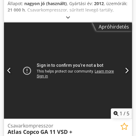
Állapot:
nagyon jó (használt)
, Gyártási év:
2012
, üzemórák:
21 000 h
, Csavarkompresszor, sűrített levegő tartály,
szárító, olajleválasztó, Mühlheim an der Ruhr hely
Crsdpfswr Nnbjx Aktsf
Apróhirdetés
1
/
5
Csavarkompresszor
Atlas Copco
GA 11 VSD +