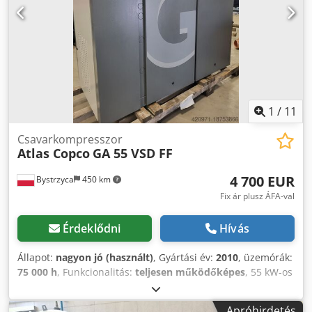
1
/
11
Csavarkompresszor
Atlas Copco
GA 55 VSD FF
4 700 EUR
Bystrzyca
450 km
Fix ár plusz ÁFA-val
Érdeklődni
Hívás
Állapot:
nagyon jó (használt)
, Gyártási év:
2010
, üzemórák:
75 000 h
, Funkcionalitás:
teljesen működőképes
, 55 kW-os
kompresszor beépített szárítóval és frekvenciaváltóval.
Nagyon jó állapotban. Szerviz után. 3 hónap garancia.
Apróhirdetés