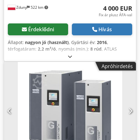
4 000 EUR
Zduny
522 km
Fix ár plusz ÁFA-val
Érdeklődni
Hívás
Állapot:
nagyon jó (használt)
, Gyártási év:
2016
,
térfogatáram:
2,2 m³/ó
, nyomás (min.):
8 rúd
, ATLAS
COPCO GA 11 VSD+ csavarkompresszor Frekvenciaváltós,
változtatható fordulatszámú 11 kW-os motor 1,95 m³/perc
Apróhirdetés
teljesítmény 13 bar nyomás Crodpfjytyh Hsx Aktsf Gyártási
év: 2016 Üzemidő: 9270 üzemóra