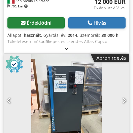
12 000 EUR
San Nicola La Strada
795 km
Fix ár plusz ÁFA-val
Érdeklődni
Hívás
Állapot:
használt
, Gyártási év:
2014
, üzemórák:
39 000 h
,
Tökéletesen működőképes és csendes Atlas Copco
kompresszor (hivatalos márkakereskedők vagyunk). Főbb
jellemzők: max. nyomás: 10 bar szállítási teljesítmény: 19
Apróhirdetés
200 liter/perc teljesítmény: 110 kW / 150 LE Crodpjzc
Hmhsfx Aktef