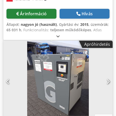
Árinformáció
Hívás
Állapot:
nagyon jó (használt)
, Gyártási év:
2015
, üzemórák:
65 031 h
, Funkcionalitás:
teljesen működőképes
, Atlas
Copco GA90 csavarkompresszor 90 kW 7,5 bar Crsdpfxoy A
Nwks Aktsf 16,87 m³/perc Gyártási év: 2015 Üzemóra: 65
Apróhirdetés
031