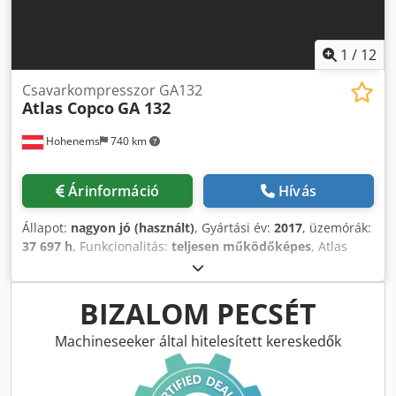
1
/
12
Csavarkompresszor GA132
Atlas Copco
GA 132
Hohenems
740 km
Árinformáció
Hívás
Állapot:
nagyon jó (használt)
, Gyártási év:
2017
, üzemórák:
37 697 h
, Funkcionalitás:
teljesen működőképes
, Atlas
Copco GA132 csavarkompresszor 132 kW 7,5 bar
Cedpfoyym H Dox Aktorf 25,40 m3/perc Gyártási év: 2017
Üzemóra: 37 697
BIZALOM PECSÉT
Machineseeker által hitelesített kereskedők