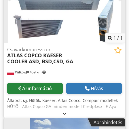
1
/
1
Csavarkompresszor
ATLAS COPCO KAESER
COOLER
ASD, BSD,CSD, GA
Wilków
459 km
Árinformáció
Hívás
Állapot:
új
, Hűtők, Kaeser, Atlas Copco, Compair modellek
HŰTŐ - Atlas Copco GA minden modell Credpfxsx I E Ayo
Aktef HŰTŐ - KAESER minden modell OLAJHŰTŐ
Apróhirdetés