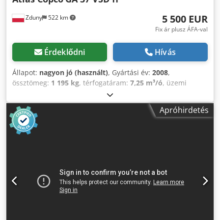
5 500 EUR
Zduny
522 km
Fix ár plusz ÁFA-val
Érdeklődni
Hívás
Állapot:
nagyon jó (használt)
, Gyártási év:
2008
,
össztömeg:
1 195 kg
, térfogatáram:
7,25 m³/ó
, üzemi
nyomás:
13 rúd
, bemeneti feszültség:
400 V
, ATLAS COPCO
GA 37 VSD csavarkompresszor ff Változtatható
Apróhirdetés
fordulatszám, (inverter) Hűtőszárítóval 37 kw-os motor
Áramlási sebesség 7,25 m3/perc Nyomás 13 bar Crodot
Hdh Nopfx Aktef Futásteljesítmény 13200 Mtg Kompresszor
teljesen működőképes