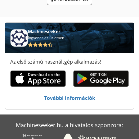
Meh 5 2 1 8 B
Nehéz Teher Kocsi
Pk 19000
Machineseeker
Ingyenes az üzletben
Pp Tartály
Tur 560
Az első számú használtgép alkalmazás!
Univerzális Fémlemez-Feldolgozó Gép
Élhajlító Gép
Élzáró Gép
További információk
Összehordó Gép
Machineseeker.hu a hivatalos szponzora: