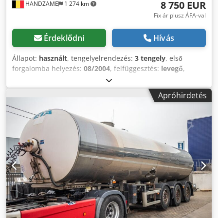
8 750 EUR
HANDZAME
1 274 km
Fix ár plusz ÁFA-val
Érdeklődni
Hívás
Állapot:
használt
, tengelyelrendezés:
3 tengely
, első
forgalomba helyezés:
08/2004
, felfüggesztés:
levegő
,
abroncs méret:
445/65R22.5
, tengelytáv:
1 280 mm
,
Gyártási év:
2004
, Gumiabroncs méret: 445/65R22.5 Dedpfx
Apróhirdetés
Asu U Ed Tskwsck Felfüggesztés: légrugózás Meghajtás:
kerék Saját tömeg: 8 320 kg Hasznos teher: 26 680 kg
Megengedett össztömeg: 35 000 kg