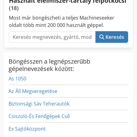
Használt élelmiszer-tartály félpótkocsi
Felépítmény márkája: ETA Kamrák száma: 1
(18)
Most már böngészheti a teljes Machineseeker
oldalt több mint 200 000 használt géppel.
Keresés
Böngésszen a legnépszerűbb
gépelnevezések között:
As 1050
Az Áll Megveregetése
Biztonsági Sáv Teherautók
Csiszoló-És Fenőgépek Cső
Ex Sajtóközpont