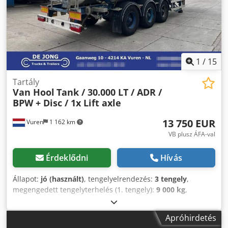
1
/
15
Tartály
Van Hool
Tank / 30.000 LT / ADR /
BPW + Disc / 1x Lift axle
13 750 EUR
Vuren
1 162 km
VB plusz ÁFA-val
Érdeklődni
Hívás
Állapot:
jó (használt)
, tengelyelrendezés:
3 tengely
,
megengedett tengelyterhelés (1. tengely):
9 000 kg
,
megengedett tengelyterhelés (2. tengely):
9 000 kg
,
megengedett tengelyterhelés (3. tengely):
9 000 kg
, első
Apróhirdetés
forgalomba helyezés:
10/2007
, rakodótér térfogata:
30 m³
,