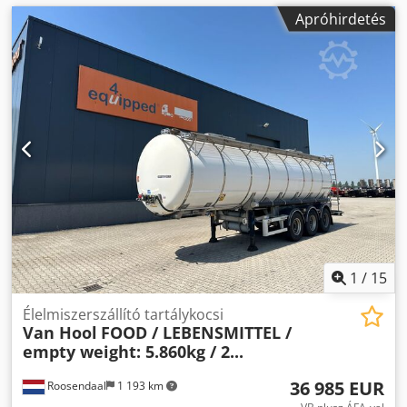
Apróhirdetés
1
/
15
Élelmiszerszállító tartálykocsi
Van Hool
FOOD / LEBENSMITTEL /
empty weight: 5.860kg / 2...
36 985 EUR
Roosendaal
1 193 km