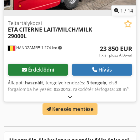
1
/
14
Tejtartálykocsi
ETA
CITERNE LAIT/MILCH/MILK
29000L
23 850 EUR
HANDZAME
1 274 km
Fix ár plusz ÁFA-val
Érdeklődni
Hívás
Állapot:
használt
, tengelyelrendezés:
3 tengely
, első
forgalomba helyezés:
02/2013
, rakodótér térfogata:
29 m³
,
felfüggesztés:
levegő
, abroncs méret:
385/65r22.5
,
tengelytáv:
1 500 mm
, Gyártási év:
2012
, Hajtáslánc
Keresés mentése
Meghajtás: kerék Dcodpfx Aowd Swcjkwjk
Tengelyelrendezés Gumiméret: 385/65R22.5 Felfüggesztés:
légrugózás Hátsó tengely 1: kormányzott Hátsó tengely 2:
kormányzott Súlyok Saját tömeg: 7 720 kg Rakodókapacitás:
30 280 kg Megengedett össztömeg: 38 000 kg Funkcionális