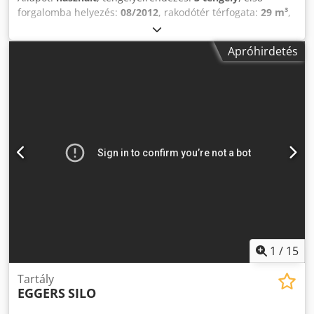
forgalomba helyezés:
08/2012
, rakodótér térfogata:
29 m³
,
felfüggesztés:
levegő
, abroncs méret:
385/65r22.5
,
tengelytáv:
1 500 mm
, Gyártási év:
2012
, Hajtáslánc Hajtás:
Apróhirdetés
Kerekes Tengelykonfiguráció Gumiméret: 385/65r22.5
Felfüggesztés: Légrugózás Hátsó tengely 1: Kormányzott
Hátsó tengely 2: Kormányzott Dsdpfx Aksucz Hyewsck
Tömegek Saját tömeg: 7 700 kg Hasznos teher: 30 300 kg
Megengedett össztömeg: 38 000 kg Funkcionális
Felépítmény márkája: ETA Kamrák száma: 1
1
/
15
Tartály
EGGERS
SILO