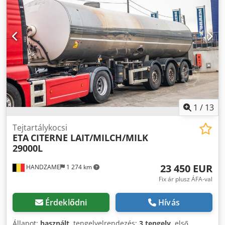
profil: 25%; Jobb külső profil: 25% Hátsó tengely 2: Dupla
kerekek; Bal belső profil: 25%; Bal külső profil: 25%; Jobb
belső profil: 25%; Jobb külső profil: 25% Súlyadatok Saját
tömeg: 4 850 kg Teherbírás: 19 900 kg Megengedett
össztömeg: 24 750 kg Állapot Sérülések: nincs
1
/
13
Tejtartálykocsi
ETA
CITERNE LAIT/MILCH/MILK
29000L
23 450 EUR
HANDZAME
1 274 km
Fix ár plusz ÁFA-val
Érdeklődni
Hívás
Állapot:
használt
, tengelyelrendezés:
3 tengely
, első