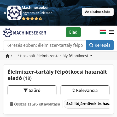
Machineseeker
Az alkalmazásba
Ingyenes az üzletben
Elad
Keresés
/ ... / Használt élelmiszer-tartály félpótkocsi
Élelmiszer-tartály félpótkocsi használt
eladó
(18)
Szűrő
Relevancia
Szállítójárművek és haszo
Összes szűrő eltávolítása