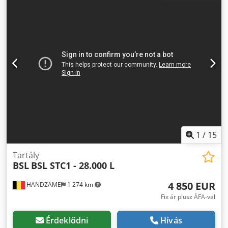
felfüggesztés:
levegő
, abroncs méret:
385/65R22.5
, szín:
ezüst
, Gyártási év:
2007
, Tengelykonfiguráció Gumiabroncs
mérete: 385/65R22.5 Tengelyek gyártója: BPW Fékek:
tárcsafékek Felfüggesztés: légrugó Első tengely 1: emelhető
tengely; Maximális tengelyterhelés: 9000 kg Első tengely 2:
Maximális tengelyterhelés: 9000 kg Dcsdpfx Akszhtpxewsk
Első tengely 3: Maximális tengelyterhelés: 9000 kg Súlyok
Saját tömeg: 7200 kg Megengedett raktér: 30800 kg
Megengedett össztömeg: 38000 kg Állapot Műszaki állapot:
jó Külső állapot: jó További információk További
információkért forduljon Arie-hez. = További opciók és
tartozékok = - ADR - Elektronikus fékszabályozó rendszer
(EBS) - Emelhető tengely - Légrugó - Tárcsafékek =
1
/
15
Megjegyzések = ADR: FL - AT
Tartály
BSL
BSL STC1 - 28.000 L
4 850 EUR
HANDZAME
1 274 km
Fix ár plusz ÁFA-val
Érdeklődni
Hívás