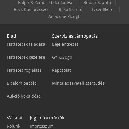
Baljer & Zembrod Rönkudvar
Binder Szárító
Bock Kompresszor
Beko Szárító
Feszítőkeret
Amazone Plough
Elad
Szerviz és támogatás
Hirdetések feladása
Bejelentkezés
Hirdetések kezelése
GYIK/Súgó
Hirdetés foglalása
Kapcsolat
Bizalom pecsét
Minta adásvételi szerződés
Aukció beküldése
Vállalat
Jogi információk
Rólunk
Impresszum