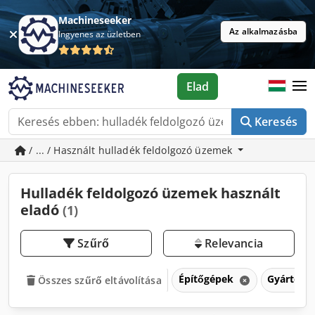
Machineseeker
Az alkalmazásba
Ingyenes az üzletben
Elad
Keresés
/ ... / Használt hulladék feldolgozó üzemek
Hulladék feldolgozó üzemek használt
eladó
(1)
Szűrő
Relevancia
Építőgépek
Gyártóbe
Összes szűrő eltávolítása