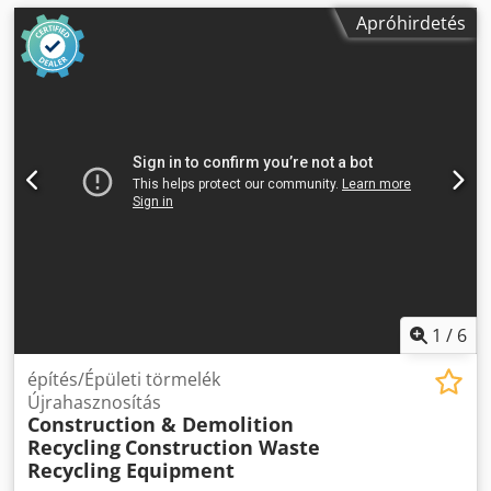
Apróhirdetés
1
/
6
építés/Épületi törmelék
Újrahasznosítás
Construction & Demolition
Recycling
Construction Waste
Recycling Equipment