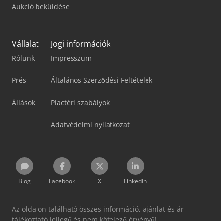
Aukció beküldése
Vállalat
Jogi információk
Rólunk
Impresszum
Prés
Általános Szerződési Feltételek
Állások
Piactéri szabályok
Adatvédelmi nyilatkozat
Blog
Facebook
X
LinkedIn
Az oldalon található összes információ, ajánlat és ár
tájékoztató jellegű és nem kötelező érvényű!