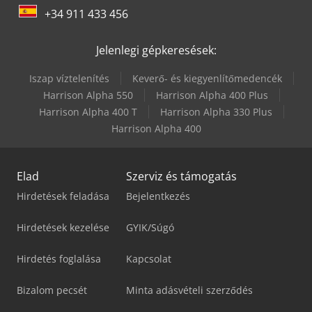
+34 911 433 456
Jelenlegi gépkeresések:
Iszap víztelenítés
Keverő- és kiegyenlítőmedencék
Harrison Alpha 550
Harrison Alpha 400 Plus
Harrison Alpha 400 T
Harrison Alpha 330 Plus
Harrison Alpha 400
Elad
Szerviz és támogatás
Hirdetések feladása
Bejelentkezés
Hirdetések kezelése
GYIK/Súgó
Hirdetés foglalása
Kapcsolat
Bizalom pecsét
Minta adásvételi szerződés