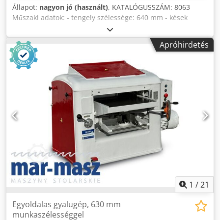
Állapot:
nagyon jó (használt)
, KATALÓGUSSZÁM: 8063
Műszaki adatok: - tengely szélessége: 640 mm - kések
száma: 4 db - megmunkálható anyag maximális
vastagsága: 300 mm Chodpfxszrwdnj Akwja - felülről: -
Apróhirdetés
reteszek - fogaskerekes, húzó, csavaró adagoló tengely -
nyomóhenger - faragótengely - nyomóhenger - sima, húzó,
gumírozott adagoló tengely - digitális vastagságkijelző -
motor: 7,5 kW - elektromos fék - elektromos aszemelés - 4
fokozatú fordulatszám: 5000/8000/12000/19000 m/perc -
szívócső átmérője: 160 mm - méretek (h/sz/m):
1400x1100x1250 mm - súly: 955 kg Előnyök: - olasz
gyártmány - elektromos vastagságkijelző - elektromos
aszemelés - festetlen - használt faragológép, nagyon jó
állapotban, eredeti DTR dokumentációval Nettó ár: 32900
PLN Nettó ár: 7835 EUR, a 4,20 EUR árfolyamtól függően (Az
árak a jelentősebb árfolyamváltozásokkal együtt
változhatnak)
1
/
21
Egyoldalas gyalugép, 630 mm
munkaszélességgel