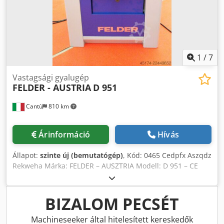
1
/
7
Vastagsági gyalugép
FELDER - AUSTRIA
D 951
Cantù
810 km
Árinformáció
Hívás
Állapot:
szinte új (bemutatógép)
, Kód: 0465 Cedpfx Aszqdz
Rekweha Márka: FELDER – AUSZTRIA Modell: D 951 – CE
szabvány Automatikus vastagságterhelő – CE szabvány
Műszaki adatok: 4 cserélhető Tersa késsel ellátott tengely
Átmérő: 120 mm Munkafelület szélessége: 504 mm
BIZALOM PECSÉT
Munkafelület magassága: 3/254 mm Asztal hossza: 900
mm Maximális forgácsolási mélység: 8 mm Automatikus
Machineseeker által hitelesített kereskedők