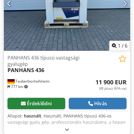
Garbsen
1
/
6
PANHANS 436 típusú vastagsági
gyalugép
PANHANS
436
11 900 EUR
Tauberbischofsheim
777 km
VB plusz ÁFA-val
Érdeklődni
Hívás
Állapot:
használt
, Használt, PANHANS típusú 436-os
vastagsági gyalu gép, professzionális használatra, a faipari
munkálatokhoz. Műszaki adatok: - Munkafelület