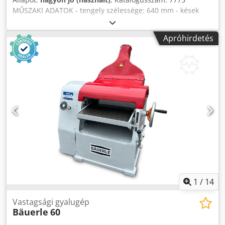
MŰSZAKI ADATOK - tengely szélessége: 640 mm - kések
száma: 4 db - megmunkálható anyag maximális
vastagsága: 300 mm – felülről: - reteszek - fogazott, húzó,
Apróhirdetés
csavaró adagoló tengely - nyomóhenger - gyalu tengely -
nyomóhenger - 2 db sima, húzó, gumírozott kivezető
tengely - digitális vastagságkijelző - motor: 5,5 kW -
elektromos asztalemeléssel: 0,7 kW - fokozatmentes
előtolási sebesség szabályozás: 6-20 m/perc - előtolás
motor: 1,1 kW - szívócsatlakozó átmérő: 150 mm - méretek
(hossz/szélesség/magasság): 1000x1400x1200 mm - súly:
950 kg ELŐNYÖK - olasz gyártás Csdpfx Akezrlbnsweha -
elektromos vastagságkijelző - elektromos asztalemeléssel -
használt, nagyon jó állapotú, eredeti DTR dokumentációval
és CE jelöléssel Nettó ár: 28500 PLN Nettó ár: 6790 EUR (a
4,2 EUR-os árfolyamtól függően) (Az árak változhatnak a
nagyobb árfolyamingadozások függvényében)
1
/
14
Vastagsági gyalugép
Bäuerle
60