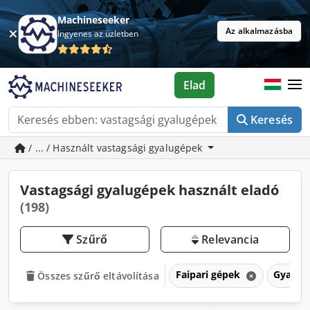
Machineseeker
Az alkalmazásba
Ingyenes az üzletben
Elad
Keresés
/ ... / Használt vastagsági gyalugépek
Vastagsági gyalugépek használt eladó
(198)
Szűrő
Relevancia
Faipari gépek
Gyalug
Összes szűrő eltávolítása