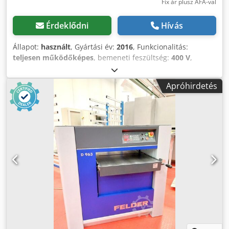
Fix ár plusz ÁFA-val
Érdeklődni
Hívás
Állapot:
használt
, Gyártási év:
2016
, Funkcionalitás:
teljesen működőképes
, bemeneti feszültség:
400 V
,
bemeneti frekvencia:
50 Hz
, bemeneti áram típusa:
háromfázisú
, gyalulási szélesség:
630 mm
, szerszám
Apróhirdetés
átmérő:
120 mm
, kések száma:
4
, működtetés típusa:
elektromos
, fordulatszám (max.):
5 200 ford/min
, teljes
szélesség:
1 200 mm
, teljes magasság:
1 300 mm
,
össztömeg:
950 kg
, Felszereltség:
dokumentáció /
kézikönyv
, – gyártási év: 2016 – belga gyártás – DTR, CE
MŰSZAKI ADATOK: – gyalu szélesség: 630 mm – gyalu
magasság: 300 mm – motorteljesítmény: 7,5 kW – kések
száma: 4 db – tengely átmérő: 120 mm – fordulatszám:
5200 ford./perc – 2 görgő az asztalon – elektromos
magasságállítás – előtoló motor teljesítménye: 0,75 kW –
asztal magasságállító motor teljesítménye: 0,55 kW –
visszarúgásgátló sor – fogaskerekes vonótengely – két sima,
acél vonótengely – fokozatmentes előtolási sebesség