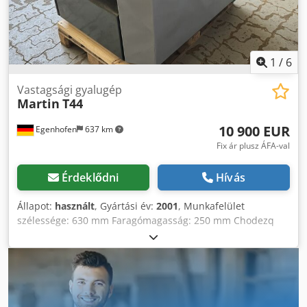
1
/
6
Vastagsági gyalugép
Martin
T44
10 900 EUR
Egenhofen
637 km
Fix ár plusz ÁFA-val
Érdeklődni
Hívás
Állapot:
használt
, Gyártási év:
2001
, Munkafelület
szélessége: 630 mm Faragómagasság: 250 mm Chodezq
Dcnspfx Akwea Faragóhenger: Tersa Kések száma: 4
Magasságállítás: elektromos Faragási vastagság kijelzése:
digitális kijelző Előtolási sebesség: 6 / 12 m/perc Bevitelhez
használt henger: gumi Kivezetéshez használt henger: gumi
Asztali hengerek: nincsenek Motor teljesítménye: 5,5 kW
Porgyűjtő csatlakozó: 160 mm Gép hossza: 1200 mm Gép