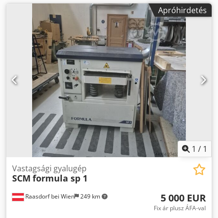
Apróhirdetés
1
/
1
Vastagsági gyalugép
SCM
formula sp 1
5 000 EUR
Raasdorf bei Wien
249 km
Fix ár plusz ÁFA-val