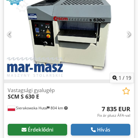
szélesség: 610 mm Csdpfx Akjzrxznowoha - Kopácsolási
magasság: 200 mm - Kopácsolóhenger: csíkos kopácsolókés
Z4 - Adagolási sebesség: 7 - 14 m/perc - Motorteljesítmény:
4,4 kW - Súly: kb. 1150 kg
1
/
19
Vastagsági gyalugép
SCM
S 630 E
7 835 EUR
Sierakowska Huta
804 km
Fix ár plusz ÁFA-val
Érdeklődni
Hívás