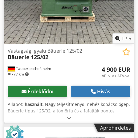
Előtolás: 7 / 9 / 14 / 18 m/perc - Kések: CentroFix Z4
1
/
5
Vastagsági gyalu Bäuerle 125/02
Bäuerle
125/02
4 900 EUR
Tauberbischofsheim
777 km
VB plusz ÁFA-val
Érdeklődni
Hívás
Állapot:
használt
, Nagy teljesítményű, nehéz kopácsológép,
Bäuerle típus 125/02, a tömörfa és a fafajták pontos
méretre hozásához (kopácsolásához). A robusztus felépítés
és a nagy teljesítményű hajtómű egyenletes kopácsolási
Apróhirdetés
eredményeket és hosszú élettartamot biztosít.
Tartozékokkal együtt. Műszaki adatok: - Kopácsolási