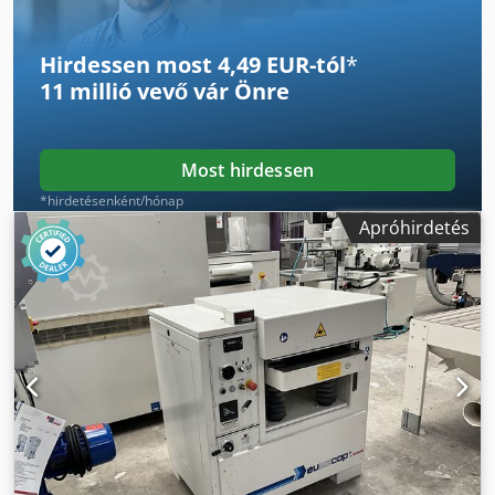
szélessége: 1200 mm Súly: 1000 kg
Hirdessen most 4,49 EUR-tól
*
11 millió vevő
vár Önre
Most hirdessen
*hirdetésenként/hónap
Apróhirdetés