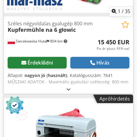
1
/
35
Széles négyoldalas gyalugép 800 mm
Kupfermühle
na 6 głowic
15 450 EUR
Sierakowska Huta
804 km
Fix ár plusz ÁFA-val
Érdeklődni
Hívás
Állapot:
nagyon jó (használt)
, Katalógusszám: 7641
MŰSZAKI ADATOK - Maximális gyalulási szélesség: 800 mm
- Maximális gyalulási magasság: 200 mm - Felülről: - Húzó
behordó tengely, fogazott - Visszacsapódásgátlók -
Apróhirdetés
Leszorító - 2 db húzó, fogazott tengely - Leszorító -
Gyalutengely 800 mm, 4 késes – 7,5 kW - Leszorítók -
Profilozó tengely 800 mm, 4 késes (3 egyenes kés és 1
profilkés szerelve) - Leszorító - Kihordó sima húzótengely -
Alulról: - Vezetősín - Behordó asztal - Sima húzótengely
Cedozh Iwdepfx Akwjha - Gyalutengely 800 mm, 4 késes –