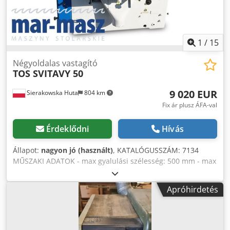
árfolyamváltozás esetén módosulhatnak)
1
/
15
Négyoldalas vastagító
TOS SVITAVY 50
9 020 EUR
Sierakowska Huta
804 km
Fix ár plusz ÁFA-val
Érdeklődni
Hívás
Állapot:
nagyon jó (használt)
, KATALÓGUSSZÁM: 7134
MŰSZAKI ADATOK - max gyalulási szélesség: 500 mm - max
gyalulási magasság: 190 mm Felülről: -
visszacsapódásgátlók - húzó, szekvenciális tengely - 2 soros
Apróhirdetés
szorítógörgők - behúzó, szekvenciális tengely -
gyalultengely: 500 mm, 4 késes, 7,5 kW-os motor -
szorítógörgők - sima, kihúzó tengely - kimeneti szorító
Alulról: - állítható bevezető asztal + szorító - csúszó, sima