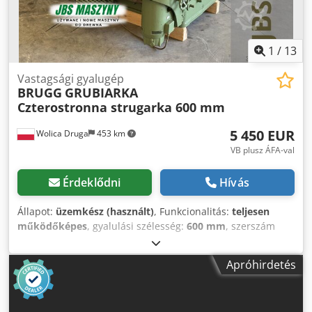
1
/
13
Vastagsági gyalugép
BRUGG
GRUBIARKA
Czterostronna strugarka 600 mm
5 450 EUR
Wolica Druga
453 km
VB plusz ÁFA-val
Érdeklődni
Hívás
Állapot:
üzemkész (használt)
, Funkcionalitás:
teljesen
működőképes
, gyalulási szélesség:
600 mm
, szerszám
átmérő:
120 mm
, kések száma:
4
, teljes szélesség:
600
mm
, teljes magasság:
160 mm
, Robusztus, négylapos
Apróhirdetés
farostológép a BRUGG márkától, svájci gyártás. A gép
professzionális faipari munkákra tervezett – stabil
szerkezet, nagy munkaszélesség és erős motorok