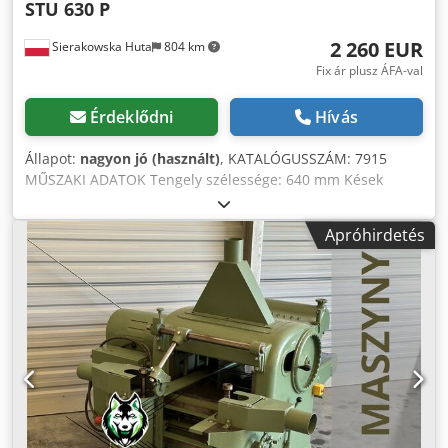
STU 630 P
2 260 EUR
Sierakowska Huta
804 km
Fix ár plusz ÁFA-val
Érdeklődni
Hívás
Állapot:
nagyon jó (használt)
, KATALÓGUSSZÁM: 7915
MŰSZAKI ADATOK Tengely szélessége: 640 mm Kések
száma: 4 db Maximális megmunkálható elemvastagság:
200 mm – felül: reteszek/visszalökés-gátlók fogazott,
Apróhirdetés
behúzó hajtótengely leszorító gyalutengely leszorító simára
húzó kihúzó tengely – alul: Állítható hengerek az alsó
asztalban: 2 db motor: 7 kW fokozatmentes előtolási
sebességszabályzás méretek (h/sz/m): 1800 x 1250 x 1150
mm tömeg: 1250 kg ELŐNYÖK – bolgár gyártmány –
fokozatmentes előtolási sebességszabályzó – használt
vastagsági gyalugép, nagyon jó állapotban Nettó ár: 9500
PLN Chjdozrltqjpfx Akwea Nettó ár: 2260 EUR, 4,2 EUR
árfolyamon (Az árak az árfolyam-ingadozástól függően
változhatnak)