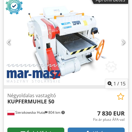
behúzó, hajtott bevezető tengely - leszorító tengely -
gyalulótengely - leszorító tengely - sima, kihajtó, hajtott,
fémből készült kivezető tengely - alul 2 db asztalba épített,
állítható csúszógörgő - motor kb. 5,5 kW - kézi asztalemelés
- 2 előtolási sebesség - elszívó csonk átmérője: 130 mm -
méretek (h/sz/m): 1300x1200x1200 mm - súly: 950 kg
ELŐNYÖK – német gyártmány – használt vastagsági
gyalugép, kiváló állapotban Nettó ár: 8.900 PLN Nettó ár:
2.119 EUR az aktuális 4,20 árfolyamtól függően (Az árak a
nagyobb árfolyam-ingadozásoktól változhatnak)
1
/
15
Négyoldalas vastagító
KUPFERMUHLE 50
7 830 EUR
Sierakowska Huta
804 km
Fix ár plusz ÁFA-val