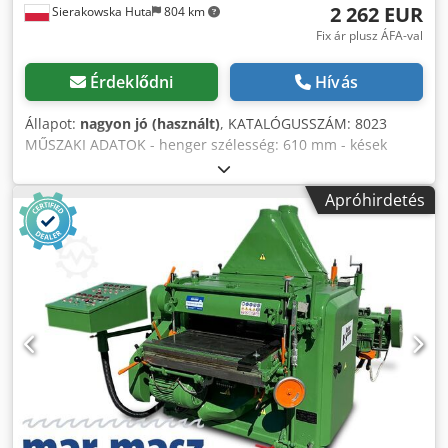
2 262 EUR
Sierakowska Huta
804 km
Fix ár plusz ÁFA-val
Érdeklődni
Hívás
Állapot:
nagyon jó (használt)
, KATALÓGUSSZÁM: 8023
MŰSZAKI ADATOK - henger szélesség: 610 mm - kések
száma: 4 db - megmunkálható elem max. vastagsága: 200
mm – felülről: - visszahúzó körmök - fogazott behúzó
Apróhirdetés
henger - leszorító - gyaluló henger - leszorító - sima kihúzó
henger – alulról: - csúszó, sima henger, 2 db - állítható
görgők az alsó asztalban - motor: 4 kW - előtolási sebesség
fokozatmentes szabályzással: 7–14 m/perc - elszívócsonk
átmérője: 170 mm - méretek (hossz/szélesség/magasság):
1380 x 1100 x 1500 mm - súly: 970 kg ELŐNYÖK Chodpjzf I
Iwsfx Akwsa – német gyártás – masszív kialakítás – használt
vastagsági gyalu, nagyon jó állapotban Nettó ár: 9500 PLN
Nettó ár: 2262 EUR, 4,20 EUR árfolyammal számolva (Árak
devizaárfolyam-ingadozás esetén változhatnak)