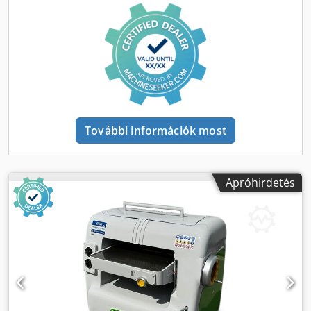
asztemelés Elektronikus mélységjelző Változtatható
előtolási sebesség: 4–16 méter/perc 2 görgő az asztalon
Motorteljesítmény: 10 LE Porgyűjtő csatlakozó átmérője:
140 mm Teljes méretek (mm): 1050 x 1050 x 1100
(magasság) Súly (kg): 650
További információk most
Apróhirdetés