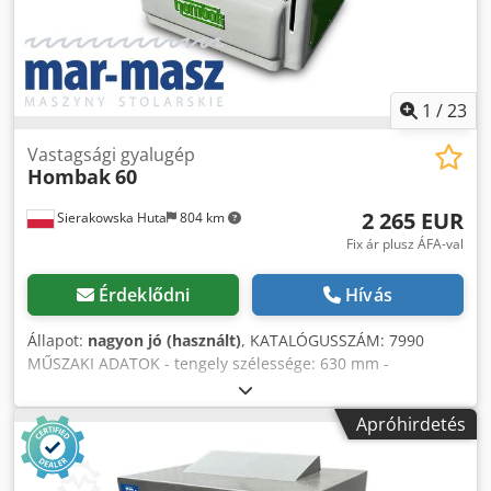
1
/
23
Vastagsági gyalugép
Hombak
60
2 265 EUR
Sierakowska Huta
804 km
Fix ár plusz ÁFA-val
Érdeklődni
Hívás
Állapot:
nagyon jó (használt)
, KATALÓGUSSZÁM: 7990
MŰSZAKI ADATOK - tengely szélessége: 630 mm -
megmunkálható alkatrész maximális vastagsága: 200 mm –
felülről: - reteszek - fogaskerekes, húzó adagoló tengely -
Apróhirdetés
nyomóhenger - gyalu tengely - nyomóhenger - sima, húzó
kimenő tengely – alulról: - állítható hengerek az alsó
asztalon 2 db - kb. 5,5 kW-os motor - 2 féle előtolási