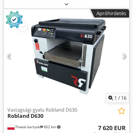
vastagolási magasság: 300 mm, 4 késhordozó tengely,
elektromos magasságállítás, fokozatmentesen
Apróhirdetés
szabályozható előtolási sebesség, elektronikus
magasságkijelző digitális kijelzővel, Chedpfjzlwxfox Akwea
2 gumibevonatos kihúzóhenger, 5,5 kW-os motor fékkel, CE
megfelelőség, Ár: 5500.-
1
/
16
Vastagsági gyalu Robland D630
Robland
D630
7 620 EUR
Powiat kartuski
802 km