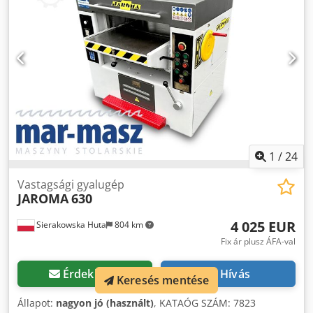
sebesség - előtolás motor 0,55 kW - méretek
(hossz/szélesség/magasság): 1200x130x1100 mm - súly:
1093 kg ELŐNYÖK - német gyártás Chedpszp N Tcefx
Akwsa - használt vastagfaroló gép, nagyon jó állapotban
Nettó ár: 9500 PLN Nettó ár: 2265 EUR, a 4,20 EUR-os
árfolyamtól függően (Az árak a nagyobb ingadozásokkal
változhatnak)
1
/
24
Vastagsági gyalugép
JAROMA
630
4 025 EUR
Sierakowska Huta
804 km
Fix ár plusz ÁFA-val
Érdeklődni
Hívás
Keresés mentése
Állapot:
nagyon jó (használt)
, KATAÓG SZÁM: 7823