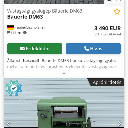
Vastagsági gyalugép Bäuerle DM63
Bäuerle
DM63
3 490 EUR
Tauberbischofsheim
777 km
VB plusz ÁFA-val
Érdeklődni
Hívás
Állapot:
használt
, Bäuerle DM63 típusú vastagsági gyalu,
melyet a tömörfa és farostlemezek pontos vastagságának
beállítására terveztek. A gép alkalmas
asztalosműhelyekben és ipari üzemekben való használatra,
Apróhirdetés
robusztus szerkezetének köszönhetően pedig
rezgésmentes és pontos gyalulást tesz lehetővé. Ideális a
sorozat- és egyedi gyártás során a munkadarabok
egyenletes kalibrálására. Felszereltség: Leitz CentroFix
típusú, fordítható élekkel rendelkező gyalukés-tengely.
Tartalmazza az eredeti, csíkgyalukésekhez való tengelyt.
Műszaki adatok: - Munkafelület szélessége: 630 mm -
Áthaladási magasság: 220 mm Codpjzrxz Isfx Akwjha -