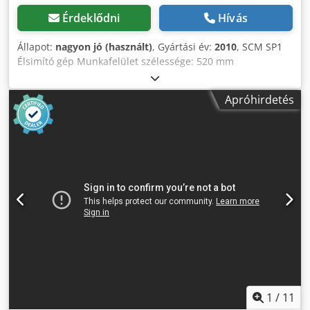
Érdeklődni
Hívás
Állapot:
nagyon jó (használt)
, Gyártási év:
2010
, SCM SP1
Élsimító gép Munkafelület szélessége: 520 mm
Munkafelület magassága: 250 mm Elektromos vezérlésű
munkaasztal magasságállítás Élsimító tengely 4 késes
Apróhirdetés
kialakítással 4 előtolási sebesség: 5/8/12/18 m/perc
Chsdpfezqhfmsx Akwea Főmotor teljesítménye: 5,5 kW
Gyártási év: 2010
1
/
11