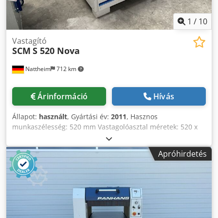
1
/
10
Vastagító
SCM
S 520 Nova
Nattheim
712 km
Árinformáció
Hívás
Állapot:
használt
, Gyártási év:
2011
, Hasznos
munkaszélesség: 520 mm Vastagolóasztal méretek: 520 x
900 mm Max. munkamagasság: 300 mm Min.
munkamagasság: 3,5 mm Min. munkadarab hossz: 220
Apróhirdetés
mm Max. forgácseltávolítás: 8 mm Késorsó átmérője
(késszám): 120 mm (4 db) Késorsó fordulatszám: 4500
ford./perc Előtolási sebesség: 5-8-12-18 m/perc Motor
teljesítmény: 7 kW Elszívó csatlakozó átmérője: 150 mm
Elszívó teljesítmény: 1300 m³/h Tömeg: kb. 680 kg Méretek:
1150 x 1100 x 1250 mm Codpfjzimbdex Akwsha Raktárhely: