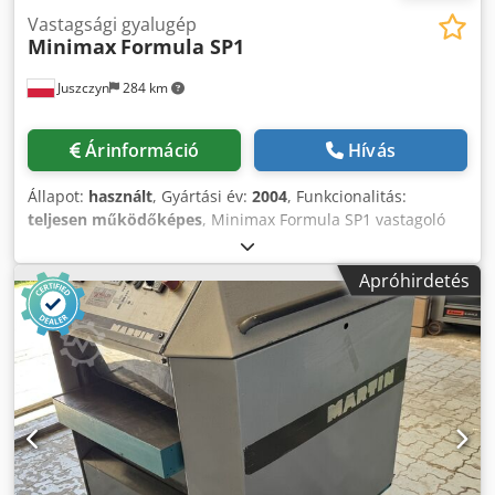
Vastagsági gyalugép
Minimax
Formula SP1
Juszczyn
284 km
Árinformáció
Hívás
Állapot:
használt
, Gyártási év:
2004
, Funkcionalitás:
teljesen működőképes
, Minimax Formula SP1 vastagoló
gép Cjdpfx Aezlqfxokwsha Munkafelület szélessége: 520
mm Munkafelület magassága: 250 mm Elektromos emelő-
Apróhirdetés
és süllyesztő mechanizmus a munkafelülethez 4 késes
tengely Hagyományos kések Görgők a munkafelületen 4
előtolási sebesség: 5/8/12/18 m/perc Főmotor
teljesítménye: 5,5 kW Gyártási év: 2004