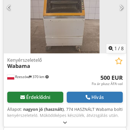
1
/
8
Kenyérszeletelő
Wabama
500 EUR
Rzeszów
370 km
Fix ár plusz ÁFA-val
Érdeklődni
Hívás
Állapot:
nagyon jó (használt)
, 774 HASZNÁLT Wabama bolti
kenyérszeletelő. Működőképes készülék, átvizsgálás után.
Credpfx Ahjr Nf N Ts Ujf MŰSZAKI ADATOK: - tápegység
230V - szeletvastagság 9 mm KÜLSŐ MÉRETEK (cm-ben): -