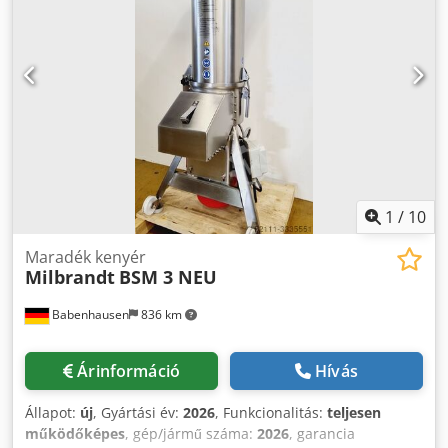
minőségű maradék kenyér aprító rozsdamentes acél
kivitelben minden világos/sötét kenyérmaradékhoz stb.
Cjdpew S Skwefx Ah Uorf "az univerzális aprító" NAGY
modell robosztus kialakítás rosták 5,4 & 3 mm (szállítási
terjedelem) csatlakozás 400V, 16A-CEE dugó méretek: 820 x
970 x 1485 mm, SzxMxM ÚJ gép & SAB bevizsgált jótállással
+ alkatrészszolgáltatással Minőség szakműhelyből!
Profitáljon több mint 35 év tapasztalatából! Opciók: további
rosták 10 mm-ig szervizcsomag karbantartási szerződés
kiszállítás betanítás & beüzemelés Látogasson el hozzánk!
1
/
10
Maradék kenyér
Milbrandt
BSM 3 NEU
Babenhausen
836 km
Árinformáció
Hívás
Állapot:
új
, Gyártási év:
2026
, Funkcionalitás:
teljesen
működőképes
, gép/jármű száma:
2026
, garancia