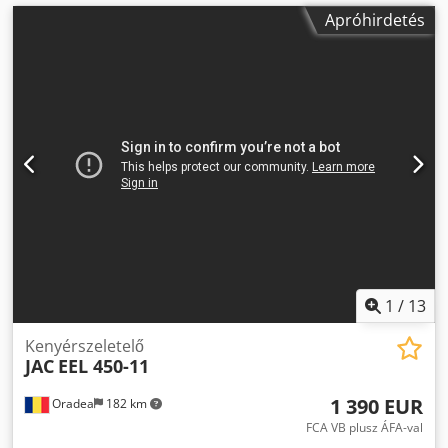
Apróhirdetés
1
/
13
Kenyérszeletelő
JAC
EEL 450-11
1 390 EUR
Oradea
182 km
FCA VB plusz ÁFA-val