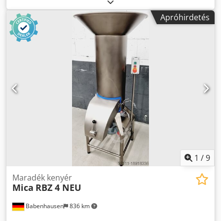
ADATOK: Crsdpfx Ahov A Umro Uef - szeletvastagság 11
mm, - 400 V-os tápegység Választható fizetős lehetőségek:
Apróhirdetés
szállítás. A megadott ár nettó ár. BESZÉLÜNK ANGOL,
NÉMET, FRANCIA, OROSZ, UKRÁN nyelven. A készülék
készen áll a megtekintésre és raktárunkban van (36-068
Bachórz, Lengyelország).
1
/
9
Maradék kenyér
Mica
RBZ 4 NEU
Babenhausen
836 km