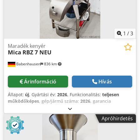
1
/
3
Maradék kenyér
Mica
RBZ 7 NEU
Babenhausen
836 km
Árinformáció
Hívás
Állapot:
új
, Gyártási év:
2026
, Funkcionalitás:
teljesen
működőképes
, gép/jármű száma:
2026
, garancia
időtartama:
12 hónapok
, bemeneti feszültség:
400 V
,
DGUV tanúsítvánnyal rendelkezik eddig:
08/2028
,
Apróhirdetés
össztömeg:
109 kg
, teljes hossz:
970 mm
, teljes szélesség:
820 mm
, teljes magasság:
1 485 mm
, bemeneti frekvencia:
50 Hz
, bemeneti áram típusa:
háromfázisú
, CSÚCS