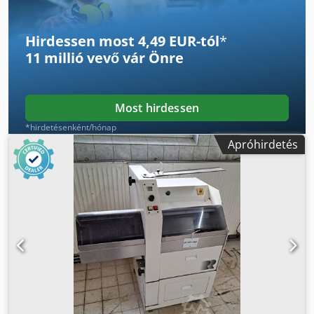
Hirdessen most 4,49 EUR-tól
*
11 millió vevő
vár Önre
Most hirdessen
*hirdetésenként/hónap
Apróhirdetés