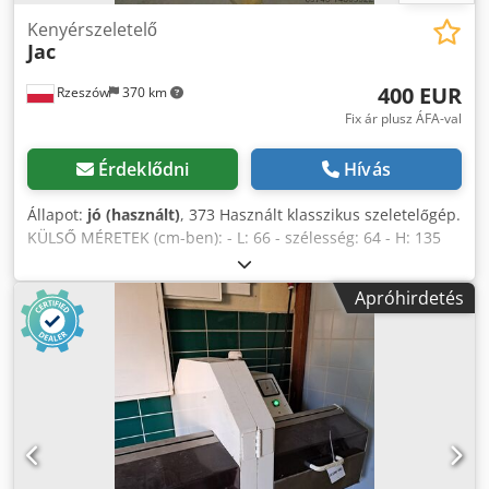
Kenyérszeletelő
Jac
400 EUR
Rzeszów
370 km
Fix ár plusz ÁFA-val
Érdeklődni
Hívás
Állapot:
jó (használt)
, 373 Használt klasszikus szeletelőgép.
KÜLSŐ MÉRETEK (cm-ben): - L: 66 - szélesség: 64 - H: 135
MŰSZAKI ADATOK: - Szeletvastagság beállítása: 10 mm. -
Tápellátás: 400 V FELSZERELÉS: - A géphez új kések
Apróhirdetés
tartoznak. A gép raktárunkban van (36-068 Bachórz,
Lengyelország). A megadott ár nettó ár. BESZÉLÜNK
ANGOLUL, NÉMETÜL, FRANCIÁUL, OROSZUL ÉS UKRÁNUL.
Cjdpfx Aorg Hawsh Usrf