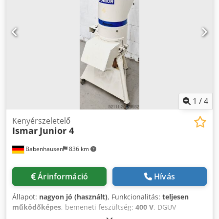
400V, 16A CEE dugó Méretek: 550 x 550 x 1100 mm (szél x
mély x mag) Használt gép, SAB által ellenőrizve Garanciával
és alkatrészszolgáltatással Opcionálisan: Durva szita
Szállítási szolgáltatás Szervizcsomag Crsdpfx Ahev N Tb Uj
Ujf Kezelési és üzembe helyezési betanítás További TOP
pékipari gépek raktáron!
1
/
4
Kenyérszeletelő
Ismar
Junior 4
Babenhausen
836 km
Árinformáció
Hívás
Állapot:
nagyon jó (használt)
, Funkcionalitás:
teljesen
működőképes
, bemeneti feszültség:
400 V
, DGUV
tanúsítvánnyal rendelkezik eddig:
04/2027
, össztömeg:
195