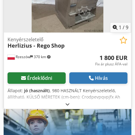
1
/
9
Kenyérszeletelő
Herlizius - Rego
Shop
1 800 EUR
Rzeszów
370 km
Fix ár plusz ÁFA-val
Érdeklődni
Hívás
Állapot:
jó (használt)
, 980 HASZNÁLT Kenyérszeletelő,
állítható. KÜLSŐ MÉRETEK (cm-ben): Crodpevpqvpjfx Ah
Uof - magasság: 115, - szélesség 100, - hossza 75. MŰSZAKI
ADATOK: - gr. szeletek: 3-25 mm - tápfeszültség: 400 V
Fizetős lehetőségek: szállítás. A megadott ár nettó ár.
ANGOL, NÉMET, FRANCIA, OROSZ, UKRÁN BESZÉLÜNK.