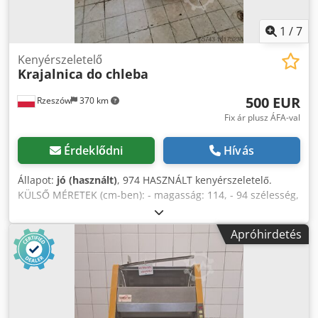
1
/
7
Kenyérszeletelő
Krajalnica do chleba
500 EUR
Rzeszów
370 km
Fix ár plusz ÁFA-val
Érdeklődni
Hívás
Állapot:
jó (használt)
, 974 HASZNÁLT kenyérszeletelő.
KÜLSŐ MÉRETEK (cm-ben): - magasság: 114, - 94 szélesség,
- hossza 60. Csdpfjvmzkfsx Ah Usrf Fizetős lehetőségek:
szállítás. A megadott ár nettó ár. BESZÉLÜNK ANGOL,
Apróhirdetés
NÉMET, FRANCIA, OROSZ, UKRÁN nyelven. A készülék
készen áll a megtekintésre raktárunkban (36-068 Bachórz,
Lengyelország).