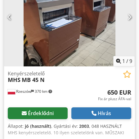
További gépek is raktáron vannak!
1
/
9
Kenyérszeletelő
MHS
MB 45 N
650 EUR
Rzeszów
370 km
Fix ár plusz ÁFA-val
Érdeklődni
Hívás
Állapot:
jó (használt)
, Gyártási év:
2003
, 048 HASZNÁLT
MHS kenyérszeletelő. 10 ilyen szeletelőnk van. MŰSZAKI