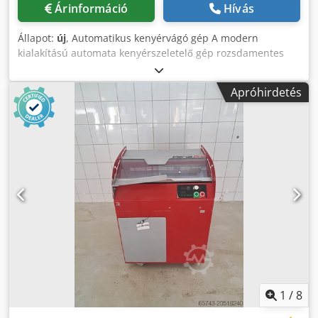
Árinformáció
Hívás
Állapot:
új
, Automatikus kenyérvágó gép A modern
kialakítású automata kenyérszeletelő gép rozsdamentes
acélból készült, és teljes mértékben megfelel a CE-
szabványoknak. Nagy kapacitású és sorozatos
Apróhirdetés
kenyérvágásra tervezték. Rendszerrel rendelkezik a
szeletelt kenyér csomagolásához. Könnyen szállítható,
valamint könnyen tisztítható és karbantartható A gép alsó
részében lévő fiók eltávolításával a morzsák kiürülnek, így a
gép nem igényel további karbantartást Méretek: 242 × 75 ×
135 cm Crodpfx Aeuu A Ukeh Usf Elektromos teljesítmény:
0,85 kW Súly: 312 kg Kapacitás: 1500 cipó/h
Szeletvastagság: 6-15mm
1
/
8