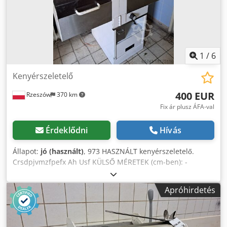
1
/
6
Kenyérszeletelő
400 EUR
Rzeszów
370 km
Fix ár plusz ÁFA-val
Érdeklődni
Hívás
Állapot:
jó (használt)
, 973 HASZNÁLT kenyérszeletelő.
Crsdpjvmzfpefx Ah Usf KÜLSŐ MÉRETEK (cm-ben): -
magasság: 130, - szélesség 116, - hossza 78. Fizetős
lehetőségek: szállítás. A megadott ár nettó ár. BESZÉLÜNK
Apróhirdetés
ANGOL, NÉMET, FRANCIA, OROSZ, UKRÁN nyelven.