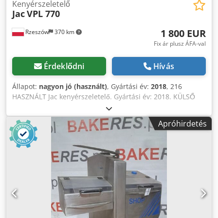
Kenyérszeletelő
Jac
VPL 770
1 800 EUR
Rzeszów
370 km
Fix ár plusz ÁFA-val
Érdeklődni
Hívás
Állapot:
nagyon jó (használt)
, Gyártási év:
2018
, 216
HASZNÁLT Jac kenyérszeletelő. Gyártási év: 2018. KÜLSŐ
MÉRETEK (cm-ben) - szélesség: 79, - mélység: 68, Cedpfx
Aoxwdpueh Uerf - magasság: 108. A megadott ár nettó ár.
Apróhirdetés
BESZÉLÜNK ANGOLUL, NÉMETÜL, FRANCIAUL, OROSZUL ÉS
UKRÁNUL. Kínálatunkban találhatók sütőipari kemencék,
kocsisütők, szintes sütők, cukrászati sütők, bolti sütők,
pékipari gépek, kenyérsorok, zsemlesorok, süteménysorok,
croissant vonalak, bagettgépek, dagasztók, keverők,
nyújtógépek, kifligépek. Tekintse meg összes
hirdetésünket.