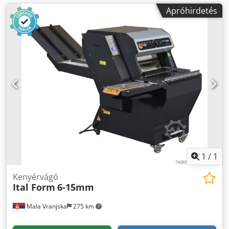
Apróhirdetés
1
/
1
Kenyérvágó
Ital Form
6-15mm
Mala Vranjska
275 km