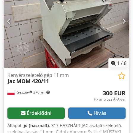
1
/
6
Kenyérszeletelő gép 11 mm
Jac
MOM 420/11
300 EUR
Rzeszów
370 km
Fix ár plusz ÁFA-val
Érdeklődni
Hívás
Állapot:
jó (használt)
, 317 HASZNÁLT JAC asztali szeletelő,
szeletvastagság 11 mm. Cjdpfx Aheyprq Ss Usrf MŰSZAKI