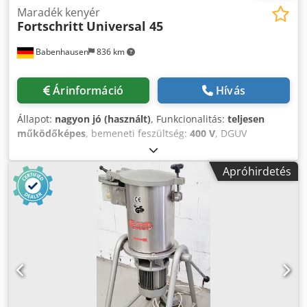
Maradék kenyér
Fortschritt
Universal 45
Babenhausen
836 km
Árinformáció
Hívás
Állapot:
nagyon jó (használt)
, Funkcionalitás:
teljesen
működőképes
, bemeneti feszültség:
400 V
, DGUV
tanúsítvánnyal rendelkezik eddig:
07/2027
, bemeneti
frekvencia:
50 Hz
, bemeneti áram típusa:
háromfázisú
,
Apróhirdetés
Univerzális keverőgép Keverő típus 45 Tálkapacitás kb. 45
liter 180°-os billentő funkcióval Teljesítmény kb. 10–180
liter/óra ÚJ elektromos rendszer Csak nálunk DGUV V3
vizsgálattal Csatlakozás: 400V, 16A-CEE dugó Használt gép
Számos további pékipari gép raktáron! Cjdpfx Ahot Em A
Ho Ujrf