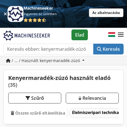
Machineseeker
Az alkalmazásba
Ingyenes az üzletben
Elad
Keresés
/ ... / Használt kenyermaradék-zúzó
Kenyermaradék-zúzó használt eladó
(35)
Szűrő
Relevancia
Élelmiszeripari technika
Összes szűrő eltávolítása