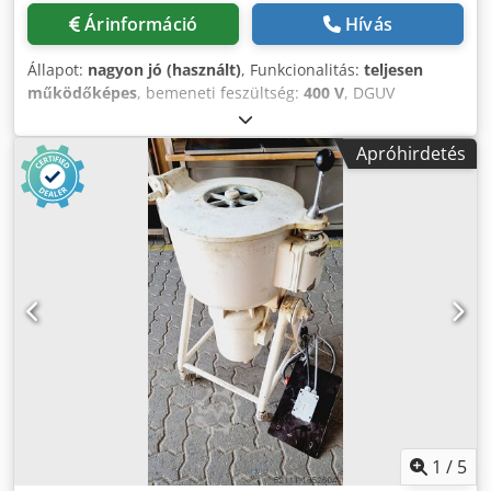
Árinformáció
Hívás
Állapot:
nagyon jó (használt)
, Funkcionalitás:
teljesen
működőképes
, bemeneti feszültség:
400 V
, DGUV
tanúsítvánnyal rendelkezik eddig:
05/2027
, teljes hossz:
660 mm
, teljes szélesség:
710 mm
, teljes magasság:
1 650
Apróhirdetés
mm
, bemeneti frekvencia:
50 Hz
, bemeneti áram típusa:
háromfázisú
, TOP kenyérmaradék aprító Diosna/Oase
Modell: RZ 3 Credpfjvx Ixasx Ah Usf "az univerzális aprító"
Rozsdamentes acél kivitel adagoló tölcsérrel Csatlakozás:
400V, 16A-CEE dugó Méretek: 710 x 660 x 1650mm,
SzxMxM Használt gép garanciával Opciók: Szita
Karbantartási szerződés Kiszállítás Szerviz csomag
Betanítás és üzembe helyezés Lízing & bérleti szolgáltatás
Számos további kenyérmaradék aprító raktáron!
1
/
5