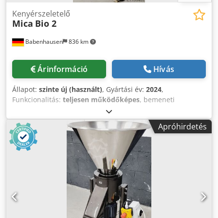
Kenyérszeletelő
Mica
Bio 2
Babenhausen
836 km
Árinformáció
Hívás
Állapot:
szinte új (használt)
, Gyártási év:
2024
,
Funkcionalitás:
teljesen működőképes
, bemeneti
feszültség:
400 V
, DGUV tanúsítvánnyal rendelkezik eddig:
07/2027
, bemeneti frekvencia:
50 Hz
, bemeneti áram
Apróhirdetés
típusa:
háromfázisú
, Restkenyér-aprító Bio 2 minden
világos/sötét maradék kenyérhez stb. Cedpfxeygdago Ah
Uorf "a bio univerzális aprító" teljesítmény: 600 kg/óra
száraz alapanyag esetén robosztus technológia
csatlakozás: 400V, 16A-CEE csatlakozó méretek: 720 x 690 x
1580 mm (szé x mé x ma) használt gép & SAB minősítéssel
jótállással és alkatrészellátással Minőség szakműhelyből!
Profitáljon több mint 35 év tapasztalatából! Opciók: további
szita szerviz csomag karbantartási szerződés szállítási