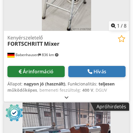
1
/
8
Kenyérszeletelő
FORTSCHRITT
Mixer
Babenhausen
836 km
Árinformáció
Hívás
Állapot:
nagyon jó (használt)
, Funkcionalitás:
teljesen
működőképes
, bemeneti feszültség:
400 V
, DGUV
tanúsítvánnyal rendelkezik eddig:
07/2027
, bemeneti
frekvencia:
50 Hz
, bemeneti áram típusa:
háromfázisú
,
Apróhirdetés
Univerzális keverő Fortschritt Crjdpfx Ahsyunk Es Ujf
Univerzális gép Keverő típusa: 15 Tál térfogata kb. 15 liter
180°-ban billenthető funkcióval Csak nálunk DGUV V3
vizsgálattal Csatlakozás: 400V, 16A-CEE dugó Használt gép