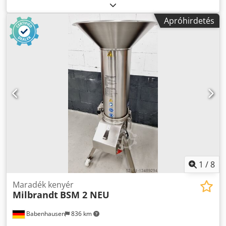
időtartama:
12 hónapok
, bemeneti feszültség:
400 V
,
DGUV tanúsítvánnyal rendelkezik eddig:
08/2028
, teljes
Apróhirdetés
hossz:
810 mm
, teljes szélesség:
720 mm
, teljes magasság:
1 610 mm
, bemeneti frekvencia:
50 Hz
, bemeneti áram
típusa:
háromfázisú
, ÚJ +++ Kenyérmaradék-aprító +++ ÚJ
minden világos/sötét kenyérmaradékhoz stb. "Az
univerzális aprító" TOP modell Cedpfx Ahjdg Hn Uo Usrf
Rozsdamentes acél kivitel Nagy teljesítményű aprítógép
"Sokszorosan bevált" Szita 3 / 5 / 8 és 12 mm (tartozék)
Csatlakozás: 400V, 32A-CEE dugó Méretek: 720 x 810 x
1610mm (SzxMxM) ÚJ gép Bio-univerzális aprító 35 év
tapasztalatával gyártott minőség! Garancia +
alkatrészszolgáltatás Opciók: Lízing & bérleti szolgáltatás
Karbantartási szerződés Alkatrész-doboz a nagyobb
biztonság érdekében Kiszállítás Látogasson el Milbrandt
üzletünkbe számos pékipari gépünkkel!
1
/
8
Maradék kenyér
Milbrandt
BSM 2 NEU
Babenhausen
836 km