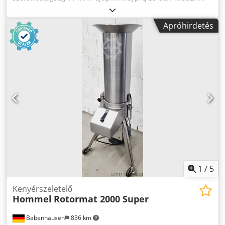
ADATOK: - teljesítmény: 400 V. KÜLSŐ MÉRETEK (cm-ben): -
magasság: 60, - szélesség: 60, - hosszúság: 67. A készülék
Apróhirdetés
megtekinthető raktárunkban (36-068 Bachórz,
Lengyelország). Fizetős opciók: szállítás. BESZÉLÜNK
ANGOLUL, NÉMETÜL ÉS FRANCIAUL.
1
/
5
Kenyérszeletelő
Hommel
Rotormat 2000 Super
Babenhausen
836 km