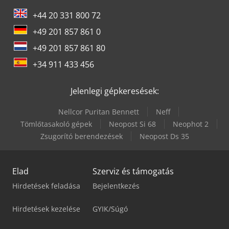
+44 20 331 800 72
+49 201 857 861 0
+49 201 857 861 80
+34 911 433 456
Jelenlegi gépkeresések:
Nellcor Puritan Bennett
Neff
Tömlőtasakoló gépek
Neopost Si 68
Neophot 2
Zsugorító berendezések
Neopost Ds 35
Elad
Szerviz és támogatás
Hirdetések feladása
Bejelentkezés
Hirdetések kezelése
GYIK/Súgó