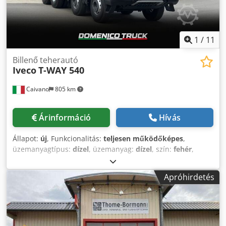
1
/
11
Billenő teherautó
Iveco
T-WAY 540
Caivano
805 km
Árinformáció
Hívás
Állapot:
új
, Funkcionalitás:
teljesen működőképes
,
üzemanyagtípus:
dízel
, üzemanyag:
dízel
, szín:
fehér
,
hajtástípus:
automata
, Felszereltség:
ABS, AdBlue,
légkondicionálás, légzsák, navigációs rendszer
, Iveco T-
Apróhirdetés
Way 540 “Andreoli” billenőplatós tartálykocsi 20 m³ Új,
forgalomba helyezésre vár - Légkondicionáló - Napellenző -
Fűtött és motoros visszapillantó tükrök - Légrugós
vezetőülés - Narancssárga forgólámpák - Fűtött AdBlue
tartály - DAB autórádió - 12 fokozatú automata váltó