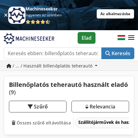
Machineseeker
Az alkalmazásba
Ingyenes az üzletben
Elad
Keresés
/ ... / Használt billenőplatós teherautó
Billenőplatós teherautó használt eladó
(9)
Szűrő
Relevancia
Szállítójárművek és haszo
Összes szűrő eltávolítása