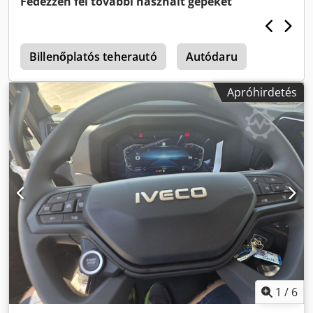
Fedezzen fel további használt gépeket
2011-es gyártású DIZEL / Euro 5 Futott: 239 900 km Kézi
váltó / Hengertérfogat: 12 740 cm³ / Teljesítmény: 324 kW
Megengedett össztömeg: 320 q Hasznos teherbírás: 14 470
kg / Tengelytáv: 4350 mm Dwsdpozkla Iofx Ahlja
Billenőplatós teherautó
Autódaru
Felszereltség: - Klíma Felépítmény: - BORULÓPLATÓS
FELÉPÍTMÉNY, méretek: 5400x2550x1350 mm - PESCI SE
Apróhirdetés
305 A6 daru + 3 fokozatú antenna * Forgócsapáccsal * 3
fokozatú antenna * Rádió
1
/
6