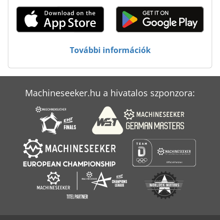
Teherautó-Skála
Tiefbord 8 25 100
Élhajlító Gép
További információk
Élzáró Gép
Machineseeker.hu a hivatalos szponzora: