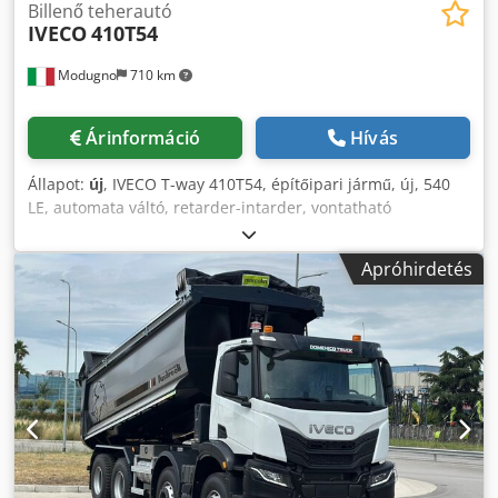
Billenő teherautó
IVECO
410T54
Modugno
710 km
Árinformáció
Hívás
Állapot:
új
, IVECO T-way 410T54, építőipari jármű, új, 540
LE, automata váltó, retarder-intarder, vontatható
össztömeg, navigációs rádió, Apple Car Play, Android Auto,
napellenző, differenciálzár, elektromos fűtött tükrök, Euro
Apróhirdetés
6, prémium légrugós vezetőülés, légkondicionáló,
megerősített laprugós felfüggesztés, tolatókamera, teljes
felszereltség. Új, négyzet alakú billenőplatóval szerelt
EMILCAMION P6 modellel, 8 mm vastag hardox
padlólemez, 6 mm vastag hardox oldalfalak, hátsó billenő,
zászlós nyílású felépítmény, Marcolin ponyvás
takarórendszerrel, távirányítóval, full extrás. Dedpjy Uvu
Tofx Ahljwa