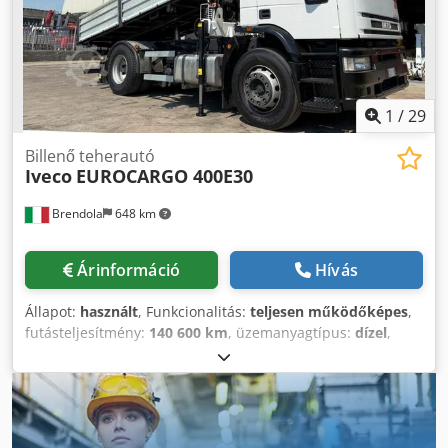
(Treviso)
1
/
29
Billenő teherautó
Iveco
EUROCARGO 400E30
Brendola
648 km
Árinformáció
Hívás
Állapot:
használt
, Funkcionalitás:
teljesen működőképes
,
futásteljesítmény:
140 600 km
, üzemanyagtípus:
dízel
,
tengelyelrendezés:
4x2
, üzemanyag:
dízel
, szín:
fehér
,
vezetőfülke:
nappali fülke
, kibocsátási osztály:
euro2
,
ülések száma:
3
, Gyártási év:
1997
, Felszereltség:
daru
,
IVECO EUROCARGO 400E30 Dwjdpfszq D Svsx Ahlea 4x2 –
Gyártási év: 1997 DIZEL/ Euro 2 Futott kilométer: 140 600