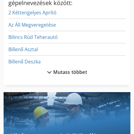
gépelnevezések között:
2 Kéttengelyes Aprító
Az Áll Megveregetése
Bilincs Rúd Teherautó
Billenő Asztal
Billenő Deszka
Mutass többet
Billenő Dobozban
Billenő Konténer
Biztonsági Sáv Teherautók
Ellenőrző És Selejtező
Ex Sajtóközpont