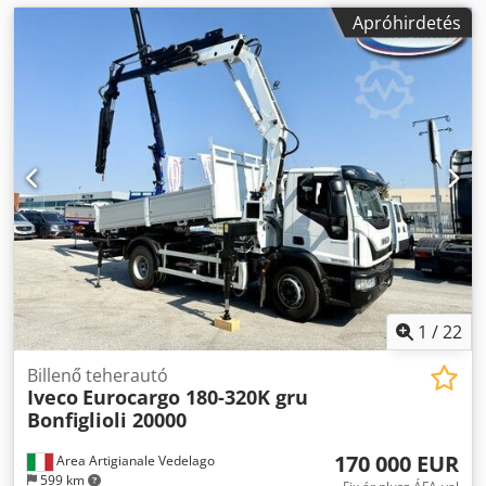
Apróhirdetés
1
/
22
Billenő teherautó
Iveco
Eurocargo 180-320K gru
Bonfiglioli 20000
170 000 EUR
Area Artigianale Vedelago
599 km