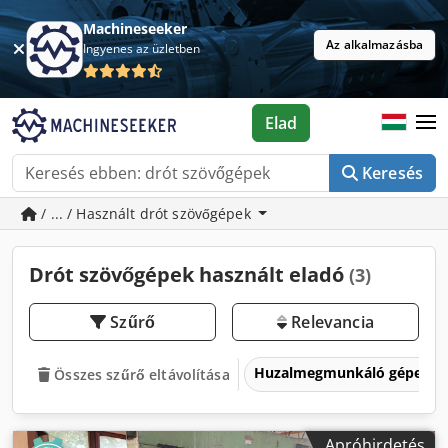
Machineseeker
Az alkalmazásba
Ingyenes az üzletben
Elad
Keresés
/ ... / Használt drót szövőgépek
Drót szövőgépek használt eladó
(3)
Szűrő
Relevancia
Huzalmegmunkáló gépek
Összes szűrő eltávolítása
Apróhirdetés