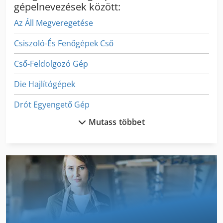
gépelnevezések között:
Az Áll Megveregetése
Csiszoló-És Fenőgépek Cső
Cső-Feldolgozó Gép
Die Hajlítógépek
Drót Egyengető Gép
Mutass többet
Drót O Kötelező Gép
Dsd 201
Dws 200
Fejező És Gérvágó Fűrész
Feldolgozó És Anyatej Kiegészítő 22