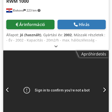
RWM
1000
Đakovo
223 km
Árinformáció
Hívás
Állapot:
jó (használt)
, Gyártási év:
2002
, Műszaki részletek :
- Év - 2002 - Kapacitás - 20m2/h - max. hálószélesség -
1000mm - Drótátmérő tartomány - 2mm - 5 mm A vonal
magában foglalja : - Mechanikus drót fizet - krimpelőgép -
Apróhirdetés
Szövőgépek hidraulikus agregátorral Dcsdpfx Abjkuy
Sbopsk