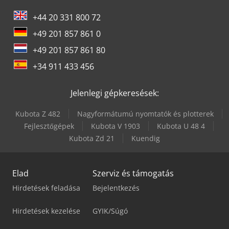
+44 20 331 800 72
+49 201 857 861 0
+49 201 857 861 80
+34 911 433 456
Jelenlegi gépkeresések:
Kubota Z 482
Nagyformátumú nyomtatók és plotterek
Fejlesztőgépek
Kubota V 1903
Kubota U 48 4
Kubota Zd 21
Kuendig
Elad
Szerviz és támogatás
Hirdetések feladása
Bejelentkezés
Hirdetések kezelése
GYIK/Súgó