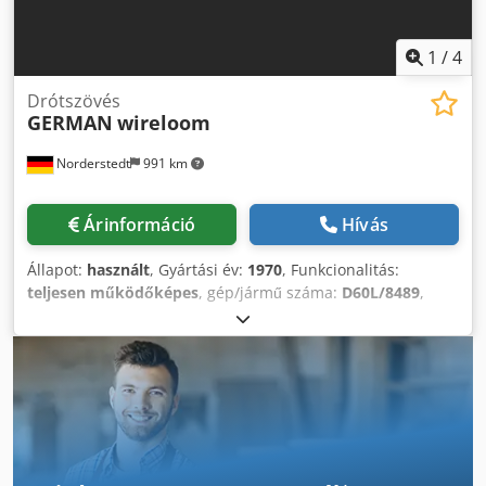
1
/
4
Drótszövés
GERMAN
wireloom
Norderstedt
991 km
Árinformáció
Hívás
Állapot:
használt
, Gyártási év:
1970
, Funkcionalitás:
teljesen működőképes
, gép/jármű száma:
D60L/8489
,
Ajánlat száma: D60L/8489 Géptípus: Drótháló szövőgép
Információ: Hullámháló Gyártó: GERMAN Típus: wireloom
Gyártási év: 1970 Drótátmérő tartomány: 1,5-7 mm
Szemszélesség: 15-80 mm Dcodezbcthjpfx Abpok
Hosszirányú drótok közötti távolság: 15-80 mm Maximális
munkaszélesség: 2100 mm Minimális munkaszélesség: 200
mm Teljesítmény – löketszám/perc: 22 Helyszín:
Raktárunkban