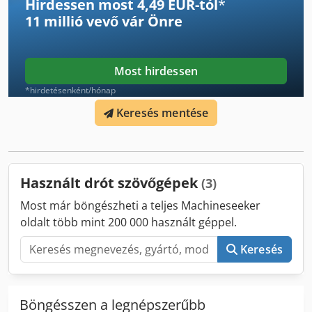
Hirdessen most 4,49 EUR-tól
*
11 millió vevő
vár Önre
Most hirdessen
*hirdetésenként/hónap
Keresés mentése
Használt drót szövőgépek
(3)
Most már böngészheti a teljes Machineseeker
oldalt több mint 200 000 használt géppel.
Keresés
Böngésszen a legnépszerűbb