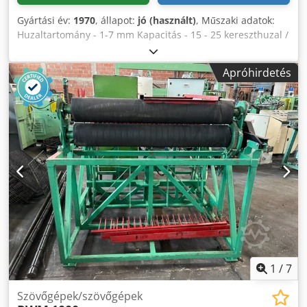
Gyártási év:
1970
, állapot:
jó (használt)
, Műszaki adatok:
Huzaltartomány - 1-7 mm Kapacitás - 15 - 25 kereszthuzal /
perc. Hálószélesség - 10 - 100 mm Munkaszélesség - max.
2.200 mm motorteljesítmény - 4 kw Dsdpfx Abed Nm
Apróhirdetés
Abopock
1
/
7
Szövőgépek/szövőgépek