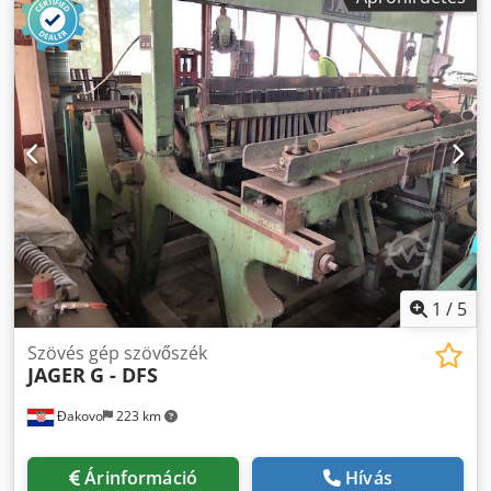
1
/
5
Szövés gép szövőszék
JAGER
G - DFS
Đakovo
223 km
Árinformáció
Hívás