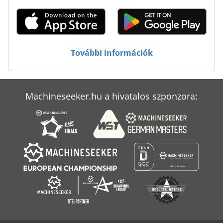
Élhajlító Gép
Élzáró Gép
Építési És Bontási Hulladékot
További információk
Összehordó Gép
Machineseeker.hu a hivatalos szponzora: