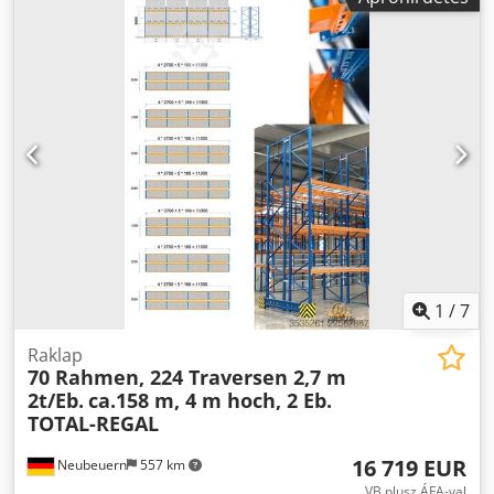
1
/
7
Raklap
70 Rahmen, 224 Traversen 2,7 m
2t/Eb.
ca.158 m, 4 m hoch, 2 Eb.
TOTAL-REGAL
16 719 EUR
Neubeuern
557 km
VB plusz ÁFA-val