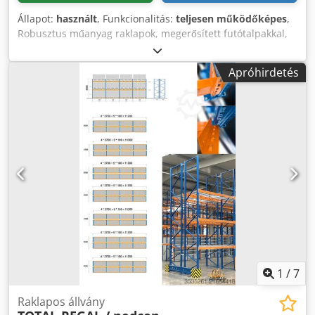
Állapot:
használt
, Funkcionalitás:
teljesen működőképes
,
Robusztus műanyag raklapok, megerősített futótalpakkal,
amelyekhez csavarokkal rögzített sarkok és talplemez van.
Ezek a sarkok és a talplemez könnyen eltávolíthatók, így
Apróhirdetés
egy sík felületet kapunk. A raklapok jó állapotúak, a
szokásos használati nyomokkal, lásd a képeket. Méretek
sarkokkal: 1025 mm x 1025 mm x 165 mm / 185 mm Súly:
kb. 15 kg Méretek sarkok nélkül: 1000 mm x 1000 mm x 150
mm Súly: kb. 13,5 kg Dcsdpfozfxnbjx Abkek A használt
termékek értékesítése mindenféle garancia vagy jótállás
kizárásával történik!
1
/
7
Raklapos állvány