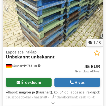
1
/
3
Lapos acél raklap
Unbekannt
unbekannt
45 EUR
Külsheim
788 km
Fix ár plusz ÁFA-val
Érdeklődni
Hívás
Állapot:
nagyon jó (használt)
, kb. 54 db lapos acél raklapok
csúszópadokkal - használt - : Ár darabonként: csak 45.-€
(nettó), telephelyről! Gyártó: ismeretlen Típus: ismeretlen