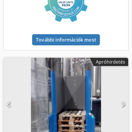
nyomógombjaival. Maximális nyílás: 1800 mm / minimális:
320 mm Dcedoy Ufiaspfx Abksk Maximális súly: 1000 kg
Kézi vezérlés
További információk most
Apróhirdetés