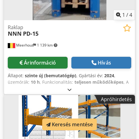
1
/
4
Raklap
NNN
PD-15
Meerhout
1 139 km
Árinformáció
Hívás
Állapot:
szinte új (bemutatógép)
, Gyártási év:
2024
,
üzemórák:
10 h
, Funkcionalitás:
teljesen működőképes
, A
raklapadagolók vagy raklapraktárak az üres raklapok
automatikus, kézi beavatkozás nélküli egymásra- és
Apróhirdetés
lepakolására szolgálnak. (Palomat) Az üres raklapok be- és
kirakodása 15 raklap magas raklapkötegig történik
közönséges vagy elektromos raklapszállító segítségével. A
raklapok egymásra rakásának ez az ergonomikus és
Keresés mentése
biztonságos módja hatalmas könnyebbséget jelent a
dolgozó számára. PD15 típus Dcjdpfsg Du Epex Abksk Jó