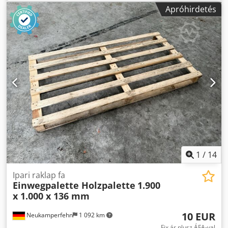
Gyártás éve: ismeretlen Lapos acél raklapok
Apróhirdetés
csúszópadokkal Méretek kb. 0,8 x 0,6 x 0,15 m Súly:
egyenként kb. 35-40 kg Állapot: jó - nagyon jó Dodpfx Ajmx
T I Hobkock Elérhető: azonnal Helyszín: D-97900 Külsheim-
Steinbach
1
/
14
Ipari raklap fa
Einwegpalette Holzpalette
1.900
x 1.000 x 136 mm
10 EUR
Neukamperfehn
1 092 km
Fix ár plusz ÁFA-val