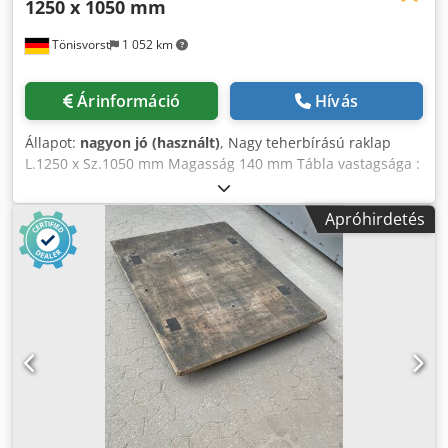
1250 x 1050 mm
munkanappal a fizetés beérkezése után - ingyenesen a
telephelyre / szerelési helyszínre - Az áru lerakodását a
Tönisvorst
1 052 km
vevő saját emelőberendezéssel végzi - A szállítás az egész
Németország területén történik, kivéve a szigeteket!
Szállítás EU-tagállamokba egyéni megállapodás alapján.
Árinformáció
Hívás
Állapot:
nagyon jó (használt)
, Nagy teherbírású raklap
L.1250 x Sz.1050 mm Magasság 140 mm Tábla vastagsága :
35 mm Djdpfx Aoma Dagjbkeck súly 44,5 kg többféle
kapható
Apróhirdetés