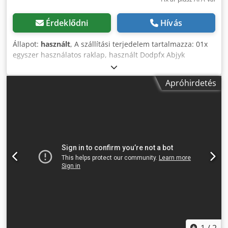
Érdeklődni
Hívás
Állapot:
használt
, A szállítási terjedelem tartalmazza: 01x
egyszer használatos raklap, használt Dodpfx Abjyk
Dmhsksck Anyaga: fa Méretek: 1 900 x 1 000 x 136 mm
Négyoldali beemelési lehetőség Kivitel: 6 fedődeszka (75
Apróhirdetés
mm széles) Deszkavastagság: kb. 20 mm Alsó szerkezet: 3
csúszótalp Súly / db: kb. 18,24 kg A megadott ár az átvételi
ár (darabár), áfával együtt értendő. Kapcsolattartó
munkatársaink: Andre Evering úr Mario Klöver úr Falk
Deutsch úr Általános információk a termékről: Ez a termék
csak személyes átvétellel érhető el. További szállítás vagy
postázás esetén külön költségek merülnek fel, amelyek a
szállítás helyétől és mennyiségétől függően kérésre
megadhatók.