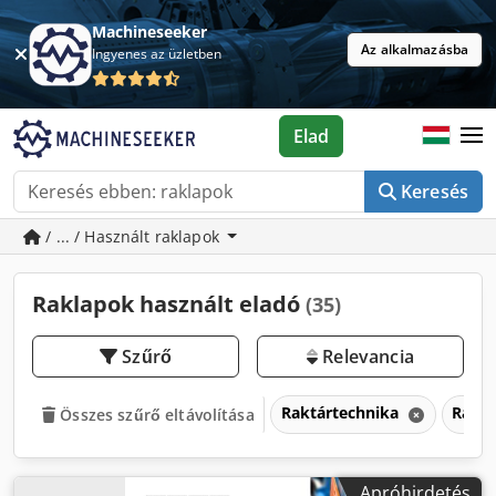
Machineseeker
Az alkalmazásba
Ingyenes az üzletben
Elad
Keresés
/ ... / Használt raklapok
Raklapok használt eladó
(35)
Szűrő
Relevancia
Raktártechnika
Rakl
Összes szűrő eltávolítása
Apróhirdetés