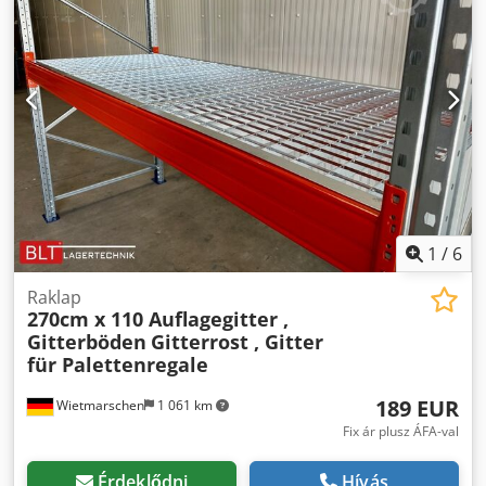
számla tartalmazza az áfát. Ajánlásunk: Tudassa velünk,
mire van szüksége... Szívesen segítünk Önnek projektjei
megvalósításában, a tervezéstől a megrendelésen át a
telepítésig. Kérésre kedvező áron szállítunk.
1
/
6
Raklap
270cm x 110 Auflagegitter ,
Gitterböden
Gitterrost , Gitter
für Palettenregale
189 EUR
Wietmarschen
1 061 km
Fix ár plusz ÁFA-val
Érdeklődni
Hívás