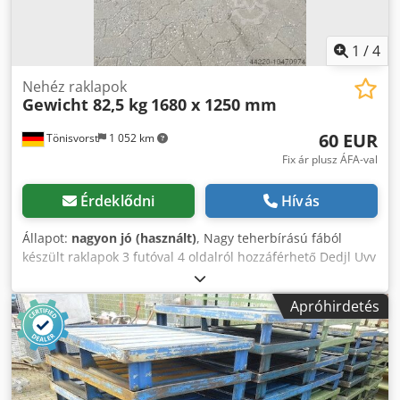
1
/
4
Nehéz raklapok
Gewicht 82,5 kg
1680 x 1250 mm
60 EUR
Tönisvorst
1 052 km
Fix ár plusz ÁFA-val
Érdeklődni
Hívás
Állapot:
nagyon jó (használt)
, Nagy teherbírású fából
készült raklapok 3 futóval 4 oldalról hozzáférhető Dedjl Uvv
Tepfx Abkock hossza 1680 mm szélesség 1250 mm deszka
vastagság 45 mm súly 82,5 kg többféle kapható
Apróhirdetés