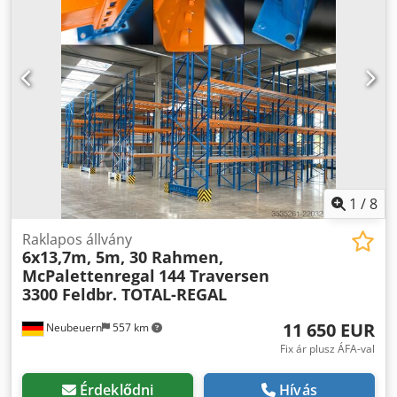
1
/
8
Raklapos állvány
6x13,7m, 5m, 30 Rahmen,
McPalettenregal
144 Traversen
3300 Feldbr. TOTAL-REGAL
11 650 EUR
Neubeuern
557 km
Fix ár plusz ÁFA-val
Érdeklődni
Hívás