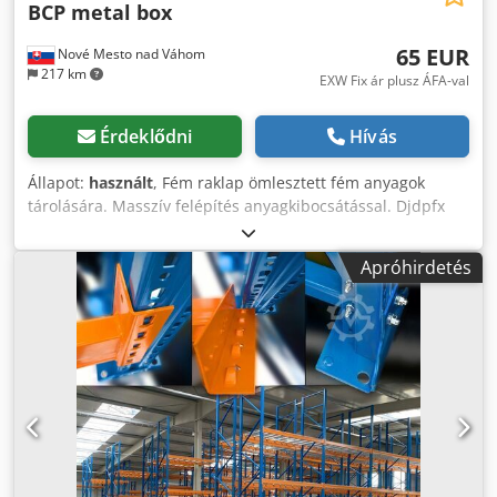
BCP metal box
a megrendelésen át a telepítésig.
65 EUR
Nové Mesto nad Váhom
217 km
EXW Fix ár plusz ÁFA-val
Érdeklődni
Hívás
Állapot:
használt
, Fém raklap ömlesztett fém anyagok
tárolására. Masszív felépítés anyagkibocsátással. Djdpfx
Abohty Tcokock
Apróhirdetés