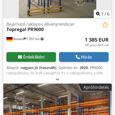
1
/
6
Bejárható raklapos állványrendszer
Topregal
PR9000
1 385 EUR
Borken
1 057 km
VB plusz ÁFA-val
Érdeklődni
Hívás
Állapot:
nagyon jó (használt)
, Gyártási év:
2020
, PR9000
raklapállvány 36 EUR-raklaphoz Ez a raklapállvány a DIN
EN 15512 szabványnak megfelelően, szintenkként
maximum 2.200 kg terhelhetőséggel van tesztelve.
Apróhirdetés
Maximális mezőterhelhetősége 9.000 kg, raklaponként 550
kg terhelhető. A betolásgátló megakadályozza az áruk
áthullását párhuzamosan elhelyezett állványok esetén.
Kiváló minőségű, masszív acélból készült a maximális
tartósságért. Mezőnként akár 9.000 kg terhelést is