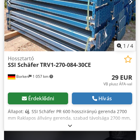
1
/
4
Hossztartó
SSI Schäfer
TRV1-270-084-30CE
29 EUR
Borken
1 057 km
VB plusz ÁFA-val
Érdeklődni
Hívás
Állapot:
új
, SSI Schäfer PR 600 hosszirányú gerenda 2700
mm Raklapos állvány gerenda, szabad távolsága 2700 mm,
amely három EUR raklap elhelyezésére alkalmas egymás
mellett gerendapáronként. A gerenda páronként akár 1500
kg terhelést is elbír. Kompatibilis a PR 600 raklapos