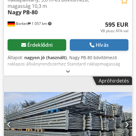
magasság 10,3 m
Nagy
PB-80
595 EUR
Borken
1 057 km
VB plusz ÁFA-val
Érdeklődni
Hívás
Állapot:
nagyon jó (használt)
, Nagy PB-80 bővítőmező
raklapos állványrendszerhez Standard raklapmagasság
(1,20 m) esetén a 10,3 m magas bővítőmezőben 6 szintre
szerelhetők tartógerendák. A padlószinti helyekkel együtt
Apróhirdetés
így összesen 7 tárolószint alakítható ki egymás fölött, ami
rekeszenként 4 raklap elhelyezésével mezőnként 28
raklaphelyet jelent. Anyag & konstrukció: A horganyzott
felület tartós korrózióvédelmet biztosít. A csavarozott
rácsszerkezet (átlós és keresztmerevítők) lehetővé teszi az
egyes elemek egyszerű cseréjét sérülés esetén – például
targoncával történő ütközés után –, ellentétben a
hegesztett keretekkel. Profil: A 80 x 60 mm-es profilméret
tipikus a közepesen nehéz és nehéz raklapos