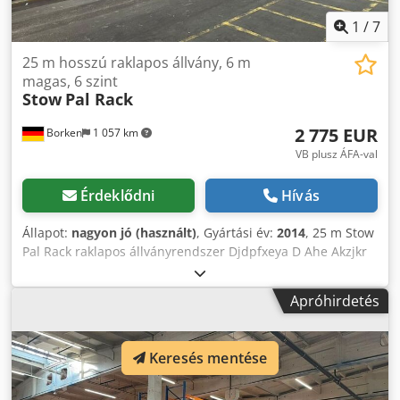
költség kérésre!
1
/
7
25 m hosszú raklapos állvány, 6 m
magas, 6 szint
Stow
Pal Rack
2 775 EUR
Borken
1 057 km
VB plusz ÁFA-val
Érdeklődni
Hívás
Állapot:
nagyon jó (használt)
, Gyártási év:
2014
, 25 m Stow
Pal Rack raklapos állványrendszer Djdpfxeya D Ahe Akzjkr
Gyártó: Stow Típus: Pal Rack rendszer Állványhossz: kb. 25
200 mm Oszlopmagasság: kb. 6 000 mm Oszlopmélység:
Apróhirdetés
kb. 1 100 mm Oszloptípus: PLFB 16P Szabad
mezőszélesség: 3 600 mm Mezők száma: 7 Szintek száma:
6 (10 tartógerenda + padlóhely) Tartógerenda típus: PNB
Keresés mentése
0436 Maximális raklap súly: 1 000 kg Megengedett
polcterhelés: 4 000 kg Megengedett mezőterhelés: 20 000