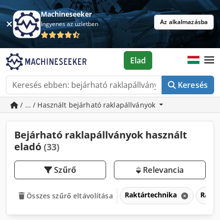
Machineseeker
Az alkalmazásba
Ingyenes az üzletben
Elad
Keresés
/ ... / Használt bejárható raklapállványok
Bejárható raklapállványok használt
eladó
(33)
Szűrő
Relevancia
Raktártechnika
Raktá
Összes szűrő eltávolítása