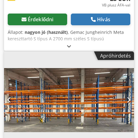
VB plusz ÁFA-val
Érdeklődni
Hívás
Állapot:
nagyon jó (használt)
, Gemac Jungheinrich Meta
kereszttartó S típus A 2700 mm széles S típusú
raklapállvány kereszttartó egy párra három EUR raklap
elhelyezését teszi lehetővé. Alkatrészként sérült
Apróhirdetés
kereszttartók cseréjéhez (például állványvizsgálat után),
valamint meglévő állványrendszerek bővítéséhez ajánlott.
A kereszttartók magassága egyedi igény szerint 50 mm-es
osztásközönként állítható. Gyártó: Gemac, Jungheinrich /
Meta Modell / típus: S Kereszttartó hossza: 2700 mm
Teherbírás kereszttartó páronként: max. 3000 kg
Dobozprofil: 140 x 50 mm (magasság x mélység) Teljes
hossz: 2780 mm Dodpfx Aew N Nbnjkzokr Anyag: hidegen
hengerelt acél Profil kivitel: téglalap profil Rögzítés: minden
oldalon akasztófülek, rögzítés biztonsági csapszeggel
Felület: porszórt Szín: RAL 2001 narancsvörös Szállítási
tartalom: 1 x raklapállvány kereszttartó 2700 x 140 x 50 mm
narancs További – új és használt – termékeket talál