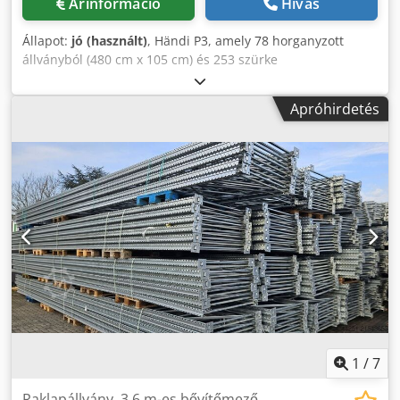
Árinformáció
Hívás
Állapot:
jó (használt)
, Händi P3, amely 78 horganyzott
állványból (480 cm x 105 cm) és 253 szürke
keresztgerendából (270 cm x 10 cm) áll. Ebből 11 állvány
enyhén sérült. Robering SLP SL 53 állványból (400 és 450
Apróhirdetés
cm x 110 cm) és 266 narancssárga keresztgerendából (270
cm x 11 cm) áll. Djdpfjywd Rnjx Akzekr Csak egyben
csomagként eladó.
1
/
7
Raklapállvány, 3,6 m-es bővítőmező,