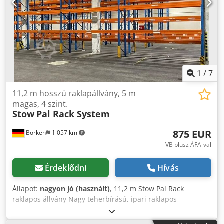
1
/
7
11,2 m hosszú raklapállvány, 5 m
magas, 4 szint.
Stow
Pal Rack System
875 EUR
Borken
1 057 km
VB plusz ÁFA-val
Érdeklődni
Hívás
Állapot:
nagyon jó (használt)
, 11,2 m Stow Pal Rack
raklapos állvány Nagy teherbírású, ipari raklapos
állványrendszer a prémium gyártótól, Stow-tól, amelyet
nehéz EUR-raklapok biztonságos és szabvány szerinti