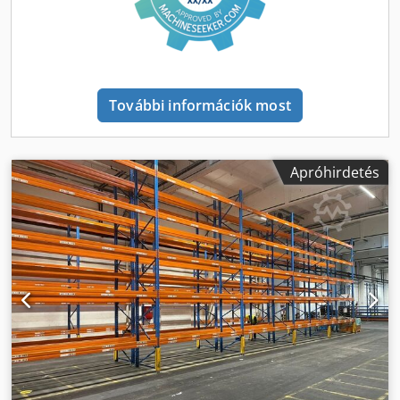
állvány profilja: Magasság: 5500 mm Anyaga: S-355 JR acél
Méretek: 80 W x 70 M x 1,5 Dkodpfxev Hp Eqs Akzer
Furattávolság: 50 mm (rács – eltolás) Felület: porszórt kék
Profil felépítése: Omega profil forma Mélység: 1100 mm
Gyártás: hidegen hengerelt profil terepterhelés: 9000 kg
További információk most
rácsos rácsok: A rácsos rácsok egyenként, 50 mm-es
lépésekben felszerelhetők magasságban teljes
terhelhetőség rácsos szintenként 1800 mm átfutás: 2000 kg
2700 mm átfutás: 3000 kg 3600 mm átfutás: 2200 kg Anyag
Apróhirdetés
Acél S-235 JR (hidegen hengerelt acél) Profilszerkezet:
téglalap alakú profil Rögzítés: A traverz mindkét oldalán
kampós fülek akasztáshoz, rögzítőcsappal rögzítve Felület:
Porszórt narancssárga Gyártás: Hajtogatott acéllemez
szállítási terjedelem 05 x PR9000 állvány 5,5 m magas / 110
cm mély Területi terhelés: 9000 kg 12 x Traverse PR9000
3600 cm széles, beleértve a rögzítőcsapokat, polcterhelés:
2200 kg 04 x Traverse PR9000 1800 cm széles, beleértve a
rögzítőcsapokat, polcterhelés: 2000 kg 06 x átnyomó
védelem PR9000 3600 mm 02 x átnyomó védelem PR9000
1800 mm gyártási év 2020-2022 Több új és használt
terméket is találhat üzletünkben! Nemzetközi szállítási