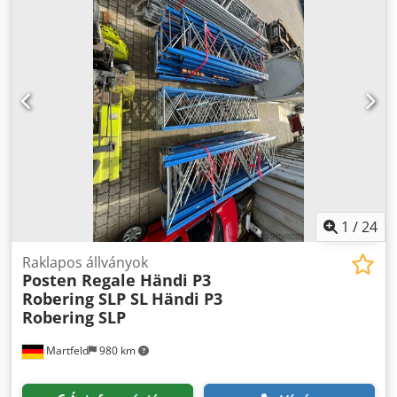
lábakkal: 150,00 €, 1 db 2700 mm-es tartógerenda: 25,00 €,
1 db 1800 mm-es tartógerenda: 20,00 €, 1 db 3600 mm-es
tartógerenda: 30,00 €, 1 db átlökés elleni védelem 2700
mm: 25,00 €, 1 db átlökés elleni védelem 3600 mm: 30,00
€, 1 db 900 mm-es rácspadló egy raklap számára: 35,00 €
Átvehető Seevetal telephelyen, közbenső eladás lehetséges
Szállítás nem lehetséges, csak személyes átvétel!
1
/
24
Raklapos állványok
Posten Regale Händi P3
Robering SLP SL
Händi P3
Robering SLP
Martfeld
980 km