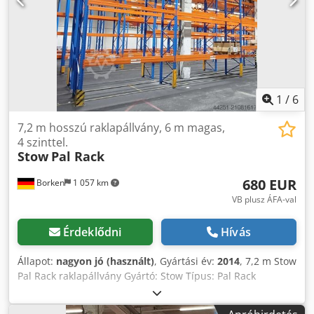
6000 x 1100 mm, mezőterhelés 20000 kg, kék 30 x
keresztraversz 3600 mm, biztonsági rögzítő tüskékkel,
polcterhelés 4000 kg, narancssárga További új és használt
termékek elérhetők webshopunkban! Nemzetközi szállítási
költségek kérésre!
1
/
6
7,2 m hosszú raklapállvány, 6 m magas,
4 szinttel.
Stow
Pal Rack
680 EUR
Borken
1 057 km
VB plusz ÁFA-val
Érdeklődni
Hívás
Állapot:
nagyon jó (használt)
, Gyártási év:
2014
, 7,2 m Stow
Pal Rack raklapállvány Gyártó: Stow Típus: Pal Rack
rendszer Polchossz: kb. 7200 mm Kerethossz: kb. 6000 mm
Keretmélység: kb. 1100 mm Keret típus: PLFB 16P Nettó