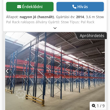
Érdeklődni
Hívás
Állapot:
nagyon jó (használt)
, Gyártási év:
2014
, 3,6 m Stow
Pal Rack raklapos állvány Gyártó: Stow Típus: Pal Rack
rendszer Polchosszúság: kb. 3600 mm Dkodpfxjydnw Rs
Akzjr Állvány magassága: kb. 6000 mm Állvány mélysége:
Apróhirdetés
kb. 1100 mm Állványtípus: PLFB 16P Szabad
mezőszélesség: 3600 mm Mezők száma: 1 Szintek száma: 4
(6 keresztgerenda + talajszinti hely) Keresztgerenda típusa:
PNB 0436 Max. raklap súlya: 1000 kg Megengedett
polcterhelés: 4000 kg Megengedett mezőterhelés: 20000 kg
Állvány felülete: kék festett (RAL 5015) Gyártási év:
2014/2020 Szállítási tartalom: 2 x állvány 6000 x 1100 mm,
mezőterhelés 20000 kg, kék 6 x keresztgerenda 3600 mm,
rögzítősszeggel, polcterhelés 4000 kg, narancssárga
További új és használt cikkeket talál üzletünkben!
Nemzetközi szállítási költségek kérésre!
1
/
9