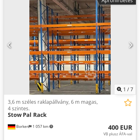
Apróhirdetés
mezőszélesség: 3600 mm Mezők száma: 2 Szintek száma: 4
(6 gerenda + padlószint) Gerenda típus: PNB 0436 Max.
raklap súly: 1000 kg Megengedett polcteher: 4000 kg
Megengedett mezőterhelés: 20000 kg Keret felülete: kék
lakkozott (RAL 5015) Gyártási év: 2014/2020 Szállítási
tartalom: 3 x keret 6000 x 1100 mm, mezőterhelés 20000
kg, kék 12 x gerenda 3600 mm, biztosítócsappal, polcteher
4000 kg, narancssárga További termékek – újak és
használtak – megtalálhatók webáruházunkban!
Dsdpfxeydnuve Akzskr Nemzetközi szállítási költségek
kérésre!
1
/
7
3,6 m széles raklapállvány, 6 m magas,
4 szintes.
Stow
Pal Rack
400 EUR
Borken
1 057 km
VB plusz ÁFA-val