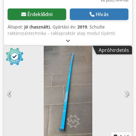
VB plusz ÁFA-val
Érdeklődni
Hívás
Állapot:
jó (használt)
, Gyártási év:
2019
, Schulte
raktározástechnika – raklapraktár alap modul Gyártó:
Schulte raktározástechnika Raktár típusa: Alapraktár
Osztálytípus: S610-M18 Teljes hossz: 2700 mm Raktár
Apróhirdetés
magassága: 4500 mm Raktár mélysége: 1100 mm
Használható szélesség: 2700 mm Oszlop típusa: LNS-Duo
110 x 50 x 2700 mm Tárolási szintszám: 4 (a padlólemezt is
beleértve) Modulok száma: 3 Max. polcterhelés: 2580 kg
Max. modulterhelés: 8200 kg Raktérhelyek: 12 Szállítási
terjedelem: 02 x Schulte raklapraktár oszlop, 4500 x 1100
mm, kék 06 x Schulte raklapraktár keresztmerevítő, 2700 x
110 x 50 mm, 2580 kg, narancssárga, rögzítőcsavarokkal
együtt Ön megbízható partnere a biztonságos
raktárlogisztikában: szerelés, szétszerelés és
raktárfelülvizsgálat Egy hatékony raktár vállalkozása
sikerének alapja. Gondoskodunk arról, hogy
raktárrendszerei szakszerűen legyenek felállítva, és
minden biztonsági előírásnak megfeleljenek.