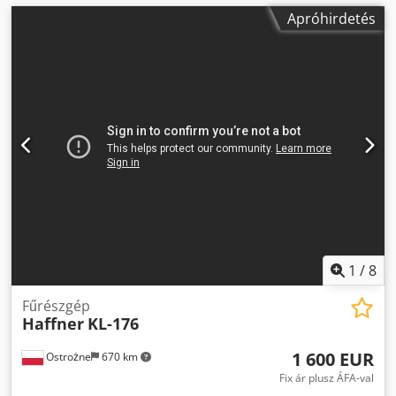
Apróhirdetés
1
/
8
Fűrészgép
Haffner
KL-176
1 600 EUR
Ostrożne
670 km
Fix ár plusz ÁFA-val