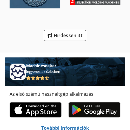
Szalagfűrész Gép
Szárító Dob
Építési És Bontási Hulladékot
Hirdessen itt
Ütköző Gép
Machineseeker
Ingyenes az üzletben
Az első számú használtgép alkalmazás!
További információk