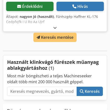
Érdeklődni
Hívás
Állapot:
nagyon jó (használt)
, Fűrészgép Haffner KL-176
Cedpfxjfk I U Ro Aa Ujrf
Keresés mentése
Használt klinkvágó fűrészek műanyag
ablakgyártáshoz
(1)
Most már böngészheti a teljes Machineseeker
oldalt több mint 200 000 használt géppel.
Keresés