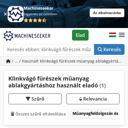
Machineseeker
Az alkalmazásba
Ingyenes az üzletben
Elad
Keresés
/ ... / Használt klinkvágó fűrészek műanyag ablakgyártásho
Klinkvágó fűrészek műanyag
ablakgyártáshoz használt eladó
(1)
Szűrő
Relevancia
Műanyagfeldolgozás és mű
Összes szűrő eltávolítása