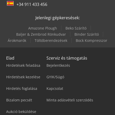
+34 911 433 456
Jelenlegi gépkeresések:
Amazone Plough
Beko Szárító
Baljer & Zembrod Rönkudvar
Binder Szárító
Árokmarók
Töltőberendezések
Bock Kompresszor
Elad
Szerviz és támogatás
Hirdetések feladása
Bejelentkezés
Hirdetések kezelése
GYIK/Súgó
Hirdetés foglalása
Kapcsolat
Bizalom pecsét
Minta adásvételi szerződés
Aukció beküldése