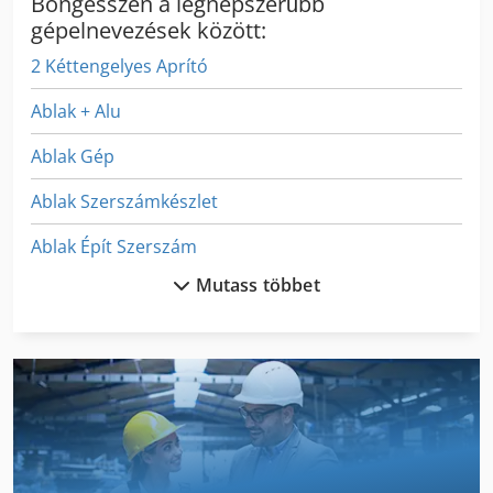
Böngésszen a legnépszerűbb
gépelnevezések között:
2 Kéttengelyes Aprító
Ablak + Alu
Ablak Gép
Ablak Szerszámkészlet
Ablak Épít Szerszám
Mutass többet
Ablak-Készítő
Fa Körfűrész
Fa Szárító
Fa Szárító Berendezés
Fejező És Gérvágó Fűrész