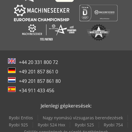
+44 20 331 800 72
+49 201 857 861 0
+49 201 857 861 80
+34 911 433 456
Jelenlegi gépkeresések:
Ryobi Entlos
Nagy nyomású vízsugaras berendezések
Ryobi 925
Ryobi 524 Hxx
Ryobi 525
Ryobi 754
Felülős seprőgépek és súroló-tisztítógépek