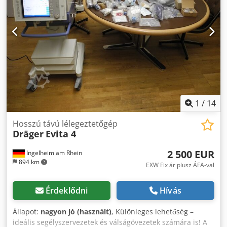
megjegyzések: Orvosi eszköz – kizárólag szakképzett
személyzet használhatja. Ideális magán mentőautókba,
betegszállító vállalatoknak, oktatási célokra, hadseregnek,
offshore felhasználásra vagy tartalék eszközként.
1
/
14
Hosszú távú lélegeztetőgép
Dräger
Evita 4
2 500 EUR
Ingelheim am Rhein
894 km
EXW Fix ár plusz ÁFA-val
Érdeklődni
Hívás
Állapot:
nagyon jó (használt)
, Különleges lehetőség –
ideális segélyszervezetek és válságövezetek számára is! A