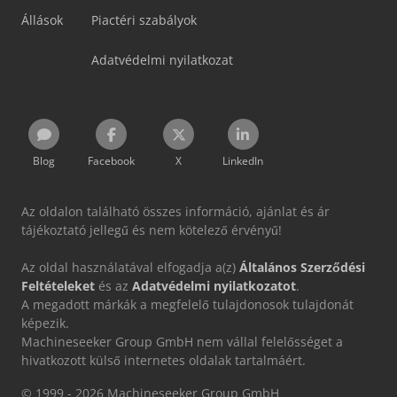
Állások
Piactéri szabályok
Adatvédelmi nyilatkozat
Blog
Facebook
X
LinkedIn
Az oldalon található összes információ, ajánlat és ár
tájékoztató jellegű és nem kötelező érvényű!
Az oldal használatával elfogadja a(z)
Általános Szerződési
Feltételeket
és az
Adatvédelmi nyilatkozatot
.
A megadott márkák a megfelelő tulajdonosok tulajdonát
képezik.
Machineseeker Group GmbH nem vállal felelősséget a
hivatkozott külső internetes oldalak tartalmáért.
© 1999 - 2026 Machineseeker Group GmbH