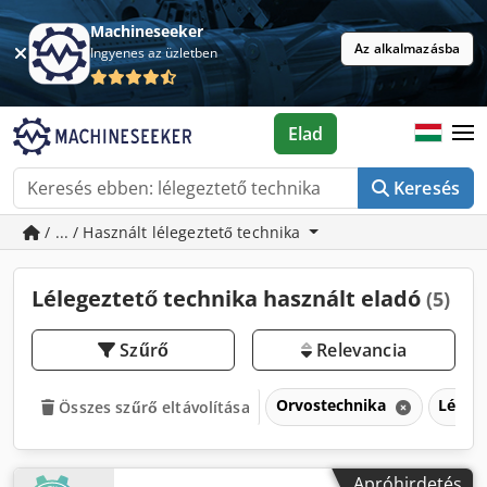
Machineseeker
Az alkalmazásba
Ingyenes az üzletben
Elad
Keresés
/ ... / Használt lélegeztető technika
Lélegeztető technika használt eladó
(5)
Szűrő
Relevancia
Orvostechnika
Lélege
Összes szűrő eltávolítása
Apróhirdetés