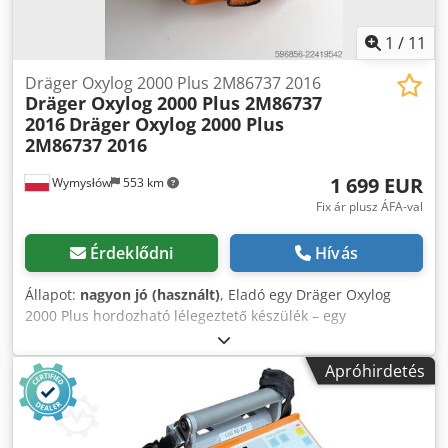
tartalék szállítható lélegeztetőnek, mentőautóba, kórházba
vagy műszaki egységhez. Dcodpfx Amex Tuyxe Uek
1
/
11
Dräger Oxylog 2000 Plus 2M86737 2016
Dräger Oxylog 2000 Plus 2M86737
2016
Dräger Oxylog 2000 Plus
2M86737 2016
1 699 EUR
Wymysłów
553 km
Fix ár plusz ÁFA-val
Érdeklődni
Hívás
Állapot:
nagyon jó (használt)
, Eladó egy Dräger Oxylog
2000 Plus hordozható lélegeztető készülék – egy
professzionális eszköz, amelyet orvosi szállítások során és
a mentésben való használatra terveztek, a betegek
Apróhirdetés
lélegeztetésére. A modell megbízhatósága, egyszerű
kezelhetősége és tartós szerkezete miatt népszerű.
Támogatja az invazív és a nem invazív (NIV) lélegeztetést,
és VC-CMV, VC-AC, VC-SIMV és SpnCPAP üzemmódokat