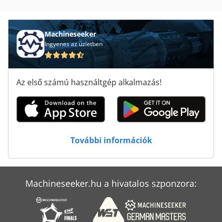
Lángvágó Gép
Lé Sajtó
Machineseeker
Ingyenes az üzletben
Lézervágó Gép
Ragasztó Gép
Az első számú használtgép alkalmazás!
Vdo-Mérési És Ellenőrzési Technológia Gmbh
Élhajlító Gép
Élzáró Gép
További információk
Építési És Bontási Hulladékot
Machineseeker.hu a hivatalos szponzora: