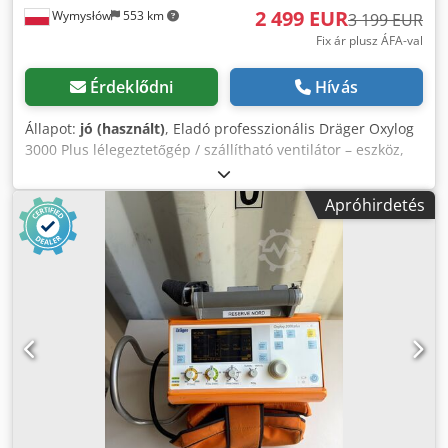
2 499 EUR
Wymysłów
553 km
3 199 EUR
Fix ár plusz ÁFA-val
Érdeklődni
Hívás
Állapot:
jó (használt)
, Eladó professzionális Dräger Oxylog
3000 Plus lélegeztetőgép / szállítható ventilátor – eszköz,
amelyet mentőszolgálatoknál, mentőautókban és
egészségügyi intézményekben használnak. Állapot: az
Apróhirdetés
eszköz elindul és működik, a kijelző jól olvasható, a gombok
és tekerők megfelelően működnek. Megjelenés: normál
használati nyomok. A burkolaton helyenként csak
kozmetikai sérülések találhatók, melyek nem befolyásolják
a funkcionalitást és a készülék működését. Funkciók:
felnőtt- és gyermek betegszállítási lélegeztetés, az Oxylog
3000 Plus modellhez igazodó lélegeztetési módok, légzési
paraméterek állíthatók, jól látható riasztáskijelző.
Tartozékok: Dräger Oxylog 3000 Plus lélegeztetőgép,
hordtáska, a képeken látható kábelek és csatlakozók.
További információ: használt orvosi berendezés, pontosan
a képeken látható állapotban kerül értékesítésre, ideális