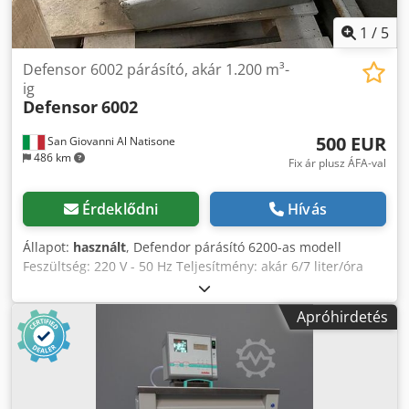
1
/
5
Defensor 6002 párásító, akár 1.200 m³-
ig
Defensor
6002
500 EUR
San Giovanni Al Natisone
486 km
Fix ár plusz ÁFA-val
Érdeklődni
Hívás
Állapot:
használt
, Defendor párásító 6200-as modell
Feszültség: 220 V - 50 Hz Teljesítmény: akár 6/7 liter/óra
Hatótávolság: akár 1200 m³ Cjdpjzb A Rtefx Aqtorf Beszívott
levegő mennyisége: 800 m³/óra Fogyasztás: 180 watt, 260
Apróhirdetés
VA