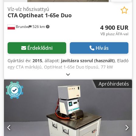
Víz-víz hőszivattyú
CTA
Optiheat 1-65e Duo
4 900 EUR
Brunów
526 km
VB plusz ÁFA-val
Érdeklődni
Hívás
Gyártási év:
2015
, állapot:
javításra szorul (használt)
, Eladó
egy CTA márkájú, OptiHeat 1-65e Duo típusú, 77 kW
teljesítményű ipari víz-víz hőszivattyú. Gyártó: CTA
Teljesítmény: 77 kW Crjdsxxlwvspfx Aqtsf Gyártási év: 2015
Apróhirdetés
Származási hely: Svájc Megjegyzés: A két kompresszor
közül az egyiket cserélni kell. A megfelelő
cserekompresszor (új, használatlan) rendelkezésre áll:
Típus: Copeland Scroll ZP137KCE-TFD-455 Hűtőközeg:
R410A Feszültség: 380–420 V Érdeklődés vagy kérdés
esetén szívesen állunk rendelkezésére.