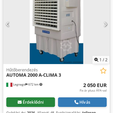
Ideális laboratóriumi, ipari és tesztállomás-
alkalmazásokhoz. A rendszer lehetővé teszi a fűtést és az
aktív hűtést is, valamint rendkívül stabil és pontos
hőmérsékletszabályozást biztosít. Műszaki adatok (kivonat):
Keringető termosztát: Julabo SL (v2) Hőmérséklettartomány:
kb. +20 °C – +320 °C Termosztát hálózati csatlakozás: 230 V
/ 50–60 Hz Hűtőgép: Julabo FP51 Hűtés hálózati csatlakozás:
400 V / 3NPE / 50 Hz Hűtőközeg: R507 Védettség: IP21
Méretek és tömeg: Crsdpfx Ajzizn Seqtsf kb. 60 × 70 × 100
cm kb. 120–150 kg Állapot: használt Szállítási tartalom:
(lásd kép) (A műszaki adatok és megadott információk
változhatnak, a változtatás jogát fenntartjuk!) További
1
/
2
kérdéseire szívesen válaszolunk telefonon.
Hűtőberendezés
AUTOMA 2000
A-CLIMA 3
2 050 EUR
Legnago
672 km
Fix ár plusz ÁFA-val
Érdeklődni
Hívás
Gyártási év:
2026
, állapot:
új
, Funkcionalitás:
teljesen