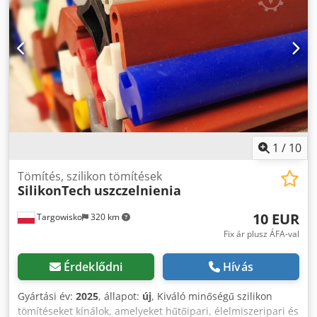
1
/
10
Tömítés, szilikon tömítések
SilikonTech
uszczelnienia
10 EUR
Targowisko
320 km
Fix ár plusz ÁFA-val
Érdeklődni
Hívás
Gyártási év:
2025
, állapot:
új
, Kiváló minőségű szilikon
tömítéseket kínálok, amelyeket hűtőipari, élelmiszeripari és