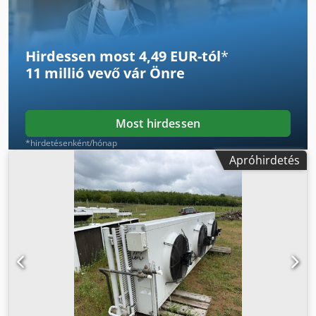
Hirdessen most 4,49 EUR-tól
*
11 millió vevő
vár Önre
Most hirdessen
*hirdetésenként/hónap
Apróhirdetés