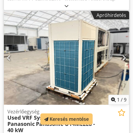
hűtőegység
, AL-KO légtechnikai egység Crodsxvdi Sopfx
Aqtjf
Apróhirdetés
1
/
9
Vezérlőegység
Used VRF System
Keresés mentése
Panasonic
Panasonic U14ME2E8 -
40 kW