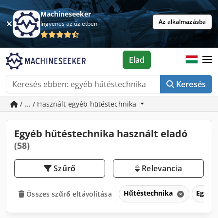
Machineseeker
Az alkalmazásba
Ingyenes az üzletben
Elad
Keresés
/ ... / Használt egyéb hűtéstechnika
Egyéb hűtéstechnika használt eladó
(58)
Szűrő
Relevancia
Hűtéstechnika
Egyéb
Összes szűrő eltávolítása