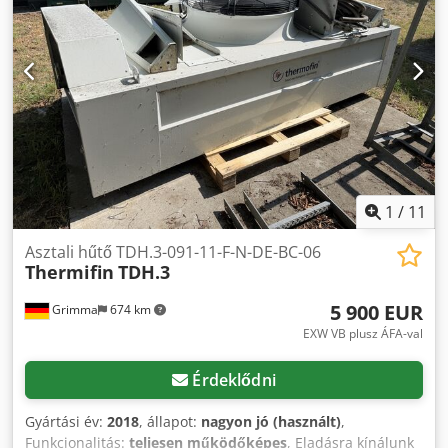
1
/
11
Asztali hűtő TDH.3-091-11-F-N-DE-BC-06
Thermifin
TDH.3
5 900 EUR
Grimma
674 km
EXW VB plusz ÁFA-val
Érdeklődni
Gyártási év:
2018
, állapot:
nagyon jó (használt)
,
Funkcionalitás:
teljesen működőképes
, Eladásra kínálunk