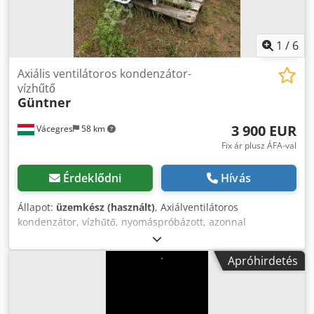
1
/
6
Axiális ventilátoros kondenzátor-
vízhűtő
Güntner
3 900 EUR
Vácegres
58 km
Fix ár plusz ÁFA-val
Érdeklődni
Hívás
Állapot:
üzemkész (használt)
, Axiálventilátoros
kondenzátor, vízhűtő, nyomáspróbázott, azonnal
használható. Helyszín: Magyarország (EU) Crjdpfx Aozhg
Izoqtsf
Apróhirdetés