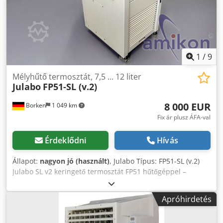
1
/
9
Mélyhűtő termosztát, 7,5 ... 12 liter
Julabo
FP51-SL (v.2)
8 000 EUR
Borken
1 049 km
Fix ár plusz ÁFA-val
Érdeklődni
Hívás
Állapot:
nagyon jó (használt)
, Julabo Típus: FP51-SL (v.2)
Julabo SL v2 keringető termosztát FP51 hűtőgéppel –
Fűtő-/hűtőtermosztát Leírás: Eladásra kínálunk egy
professzionális Julabo SL (v2) keringető termosztátot a
Apróhirdetés
Julabo FP51 hűtőgéppel kombinálva. A készülék precíz
folyadék és külső körfolyamatok temperálására szolgál.