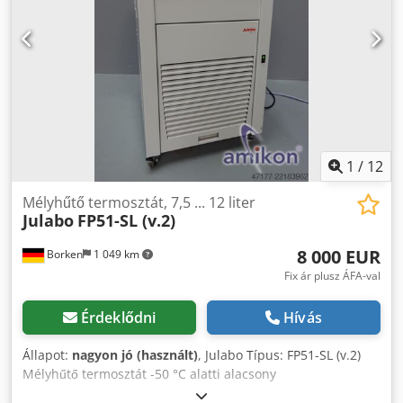
1
/
12
Mélyhűtő termosztát, 7,5 ... 12 liter
Julabo
FP51-SL (v.2)
8 000 EUR
Borken
1 049 km
Fix ár plusz ÁFA-val
Érdeklődni
Hívás
Állapot:
nagyon jó (használt)
, Julabo Típus: FP51-SL (v.2)
Mélyhűtő termosztát -50 °C alatti alacsony
hőmérsékletekhez, fürdőnyílással belső és külső