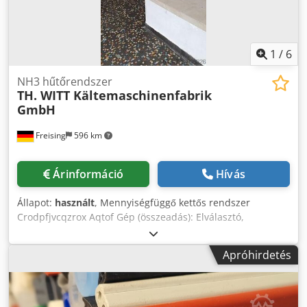
1
/
6
NH3 hűtőrendszer
TH. WITT Kältemaschinenfabrik
GmbH
Freising
596 km
Árinformáció
Hívás
Állapot:
használt
, Mennyiségfüggő kettős rendszer
Crodpfjvcqzrox Aqtof Gép (összeadás): Elválasztó,
kondenzátor és vezérlőszekrény 2010-től Berendezések: 1
NH3-szeparátor, 2 hűtőkompresszor, 1 párologtató
Apróhirdetés
kondenzátor, 1 vezérlőszekrény.