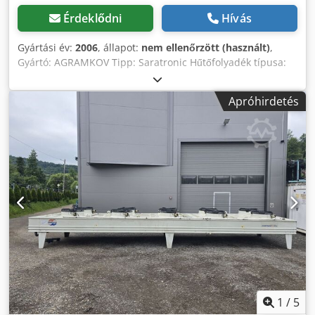
Érdeklődni
Hívás
Gyártási év:
2006
, állapot:
nem ellenőrzött (használt)
,
Gyártó: AGRAMKOV Tipp: Saratronic Hűtőfolyadék típusa:
134 a Crsdpfx Aeri Rybeqtef Gyártás éve: 2006
Apróhirdetés
1
/
5