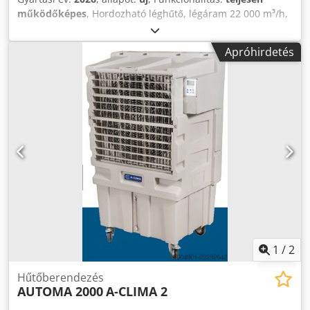
működőképes
, Hordozható léghűtő, légáram 22 000 m³/h,
AUTOMA 2000 A-CLIMA 3. Crsdpfx Aqezhtxyotjf
Apróhirdetés
1
/
2
Hűtőberendezés
AUTOMA 2000
A-CLIMA 2