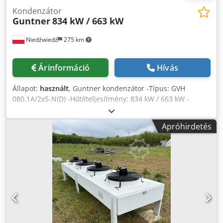
Kondenzátor
Guntner
834 kW / 663 kW
Niedźwiedź
275 km
Árinformáció
Hívás
Állapot:
használt
, Guntner kondenzátor -Típus: GVH
080.1A/2x5-N(D) -Hűtőteljesítmény: 834 kW / 663 kW -
Ventilátorok száma: 10 x 800 mm -Fordulatszám: 880/660 -
A készülék méretei: 10250 x 2300 x 1450 mm -Űrtartalom:
Apróhirdetés
300,3 liter -Súly: 1860 kg Crodpfx Aqozl Eawetjf -Raktári
készlet: 1 db -Raktári szám: SK 172 -Állapot: Használt,
nagyon jó