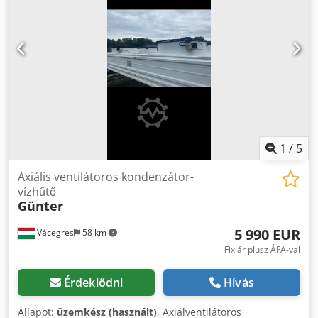
1
/
5
Axiális ventilátoros kondenzátor-
vízhűtő
Günter
5 990 EUR
Vácegres
58 km
Fix ár plusz ÁFA-val
Érdeklődni
Hívás
Állapot:
üzemkész (használt)
, Axiálventilátoros