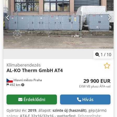
legyártjuk! Ne pazarolja idejét nem megfelelő tömítéssel –
rendeljen tökéletesen illeszkedő megoldást
hűtőberendezéséhez! 📍 Személyes átvétel vagy házhoz
szállítás. 📦 Áfás számla, minőségi garancia. Az ár az új
tömítések elkészítésének árajánlatára vonatkozik.
1
/
10
Klímaberendezés
AL-KO Therm GmbH
AT4
29 900 EUR
Hlavní město Praha
492 km
EXW VB plusz ÁFA-val
Érdeklődni
Hívás
Gyártási év:
2019
, állapot:
szinte új (használt)
, gép/jármű
száma:
AT4-F 32x16/32x16 - wetterfest
, Felszereltség: