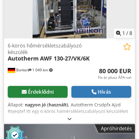
1
/
8
6-körös hőmérsékletszabályozó
készülék
Autotherm
AWF 130-27/VK/6K
80 000 EUR
Borken
1 049 km
Fix ár plusz ÁFA-val
Érdeklődni
Hívás
Állapot:
nagyon jó (használt)
, Autotherm Crsdpfx Ajzd
Rtyeqtef Itt egy 6-körös hőmérsékletszabályozó készüléket
kínálunk. Nincs aktív hűtőgép! A mellékelt műszaki rövid
leírás szerint: Hőmérséklet-tartomány: -40°C és +85°C
Apróhirdetés
között (kiterjesztett tartomány: -40°C ... +130°C) Megnövelt
fűtőteljesítmény: 27 kW a korábbi 18 kW helyett 1x