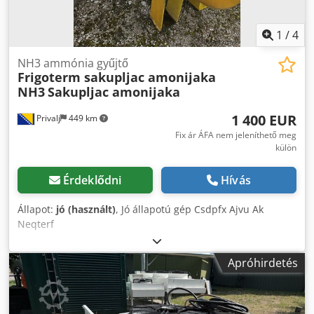
1
/
4
NH3 ammónia gyűjtő
Frigoterm sakupljac amonijaka
NH3
Sakupljac amonijaka
1 400 EUR
Privalj
449 km
Fix ár ÁFA nem jeleníthető meg
külön
Érdeklődni
Hívás
Állapot:
jó (használt)
, Jó állapotú gép Csdpfx Ajvu Ak
Neqterf
Apróhirdetés