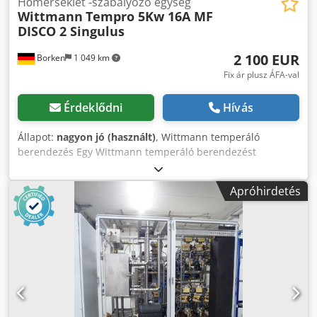
Hőmérséklet -szabályozó egység
Wittmann
Tempro 5Kw 16A MF
DISCO 2 Singulus
2 100 EUR
Borken
1 049 km
Fix ár plusz ÁFA-val
Érdeklődni
Hívás
Állapot:
nagyon jó (használt)
, Wittmann temperáló
berendezés Egy Wittmann temperáló berendezést
kínálunk. Wittmann Temperiergerät DISCO 2 Singulus
3x415V 50/60Hz 16A 5kW Típus: TR7B7D7D0X_09_00
Apróhirdetés
Állapot: használt Szállítási terjedelem: (lásd kép) (A
műszaki adatokban, információkban változások és
tévedések fenntartva!) További kérdéseit szívesen
megválaszoljuk telefonon. Crsdpfezd Ruwox Aqtjf