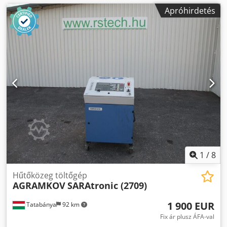
Apróhirdetés
1
/
8
Hűtőközeg töltőgép
AGRAMKOV
SARAtronic (2709)
1 900 EUR
Tatabánya
92 km
Fix ár plusz ÁFA-val