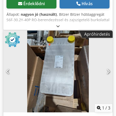
Érdeklődni
Hívás
Állapot:
nagyon jó (használt)
, Bitzer Bitzer hűtőaggregát
S6F-30.2Y-40P RO-berendezéssel és zajszigetelő burkolattal
– használatlan Leírás: Eladásra kínálunk egy kiváló
minőségű Bitzer hűtőaggregátot alapkereten, amely
Apróhirdetés
kompresszorból, vízhűtéses kondenzátorból, zajszigetelő
burkolatból, valamint egy reverz ozmózis berendezésből
(beleértve a párásítót) áll. A berendezést összeszerelték, de
soha nem helyezték üzembe. Ideális ipari, laboratóriumi
vagy speciális alkalmazásokhoz. Műszaki adatok –
Hűtőaggregát Gyártó: Bitzer Kompresszor: S6F-30.2Y-40P
Kondenzátor: Bitzer K573H, vízhűtéses Hűtőközeg: R452A
Elektromos adatok: Tápfeszültség: 400 V / 3 fázis / 50 Hz
Max. üzemi áram: 53 A Indítóáram (forgórész blokkolva):
135 A csillagkapcsolásnál / 220 A direkt indításnál (YY) Max.
teljesítményfelvétel: 30,1 kW Motorteljesítmény: 22 kW (30
LE) Szállítási térfogat: Magasnyomás (HD): 101,1 m³/h
Középnyomás (MD): 50,5 m³/h Olaj: Olajtípus: BSE32 Opció:
BSE55 (R134a, tc > 70 °C esetén) Olajmennyiség: 4,75 l
1
/
3
Crsdezd Rttopfx Aqtjf Reverz ozmózis berendezés Típus: