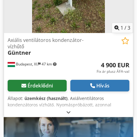
1
/
3
Axiális ventilátoros kondenzátor-
vízhűtő
Güntner
4 900 EUR
Budapest, XI.
47 km
Fix ár plusz ÁFA-val
Érdeklődni
Hívás
Állapot:
üzemkész (használt)
, Axiálventilátoros
kondenzátoros vízhűtő. Nyomáspróbázott, azonnal
használatra kész. Helyileg elérhető: Magyarország (EU)
Csdpfjzhg I Ijx Aqterf