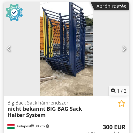
Apróhirdetés
1
/
2
Big Back Sack hámrendszer
nicht bekannt
BIG BAG Sack
Halter System
300 EUR
Budapest
38 km