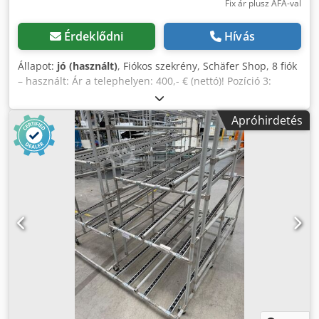
Fix ár plusz ÁFA-val
Érdeklődni
Hívás
Állapot:
jó (használt)
, Fiókos szekrény, Schäfer Shop, 8 fiók
– használt: Ár a telephelyen: 400,- € (nettó)! Pozíció 3:
Gyártó: Schäfer Shop Típus: ismeretlen Gyártási év:
ismeretlen Méretek: kb.: 100x70x100 cm 8 fiók, különböző
Apróhirdetés
magasságúak Állapot: jó Elérhetőség: azonnal Telephely:
Leipzig Cedozp Rv Eopfx Al Aorf