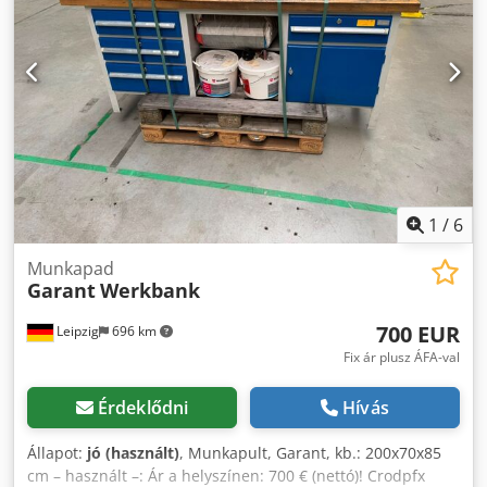
Helyszín: Leipzig
1
/
6
Munkapad
Garant
Werkbank
700 EUR
Leipzig
696 km
Fix ár plusz ÁFA-val
Érdeklődni
Hívás
Állapot:
jó (használt)
, Munkapult, Garant, kb.: 200x70x85
cm – használt –: Ár a helyszínen: 700 € (nettó)! Crodpfx