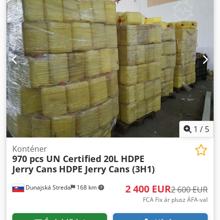
1
/
5
Konténer
970 pcs UN Certified 20L HDPE
Jerry Cans
HDPE Jerry Cans (3H1)
2 400 EUR
Dunajská Streda
168 km
2 600 EUR
FCA Fix ár plusz ÁFA-val