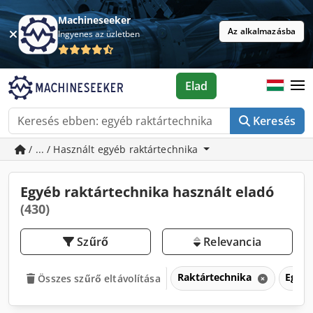
Machineseeker
Az alkalmazásba
Ingyenes az üzletben
Elad
Keresés
/ ... / Használt egyéb raktártechnika
Egyéb raktártechnika használt eladó
(430)
Szűrő
Relevancia
Raktártechnika
Egyéb
Összes szűrő eltávolítása