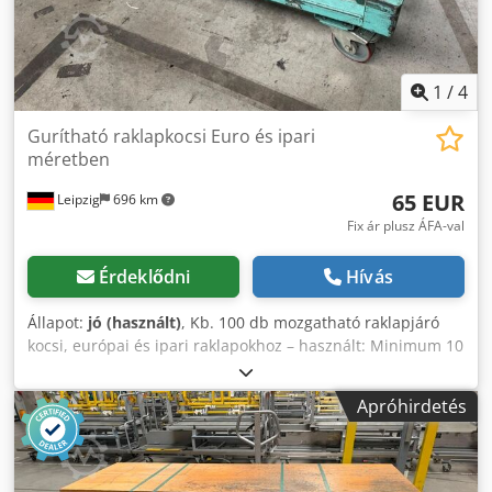
1
/
4
Gurítható raklapkocsi Euro és ipari
méretben
65 EUR
Leipzig
696 km
Fix ár plusz ÁFA-val
Érdeklődni
Hívás
Állapot:
jó (használt)
, Kb. 100 db mozgatható raklapjáró
kocsi, európai és ipari raklapokhoz – használt: Minimum 10
darabos vásárlás esetén darabár: 75,00 € (nettó)! Minimum
30 darabos vásárlás esetén darabár: 65,00 € (nettó)!
Apróhirdetés
Gyártó: ismeretlen Típus: ismeretlen Gyártási év:
ismeretlen Méretek: kb.: 125x105x28 cm Mozgatható,
Codpfxozp Rx Hs Al Aerf 4 görgő (amelyek közül 2
rögzítőfékkel van ellátva) Állapot: jó Elérhetőség: azonnal