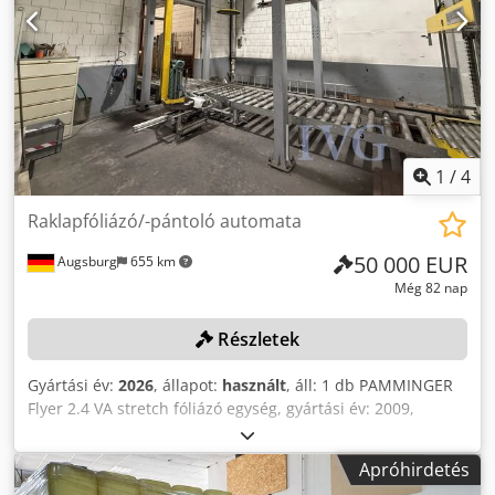
1
/
4
Raklapfóliázó/-pántoló automata
50 000 EUR
Augsburg
655 km
Még 82 nap
Részletek
Gyártási év:
2026
, állapot:
használt
, áll: 1 db PAMMINGER
Flyer 2.4 VA stretch fóliázó egység, gyártási év: 2009,
sorozatszám: M00812, 1 db MESSERSI PR9 címkéző egység,
gyártási év: 2009, sorozatszám: 3421, görgős szállítópálya,
Apróhirdetés
védőburkolat, vezérlés. Csdpjzqzb Iofx Al Asrf