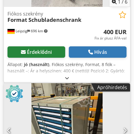
1
/
6
Fiókos szekrény
Format
Schubladenschrank
400 EUR
Leipzig
696 km
Fix ár plusz ÁFA-val
Érdeklődni
Hívás
Állapot:
jó (használt)
, Fiókos szekrény, Format, 8 fiók –
használt –: Ár a helyszínen: 400 € (nettó)! Pozíció 2: Gyártó:
Format Típus: ismeretlen Gyártási év: ismeretlen Méretek:
kb.: 80x70x100 cm 8 fiók Crjdpfx Aljzp Ru Uo Aef Állapot: jó
Apróhirdetés
Rendelkezésre: azonnal Helyszín: Lipcse