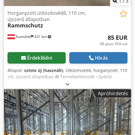
1
/
3
Horganyzott ütközésvédő, 110 cm,
újszerű állapotban
Rammschutz
85 EUR
Aumühle
431 km
VB plusz ÁFA-val
Érdeklődni
Hívás
Állapot:
szinte új (használt)
, Ütközésvédő, horganyzott, 110
cm, újszerű állapotban 🧰 Termékjellemzők • Gyártó:
különböző • Szín: sárga, horganyzott • Állapot: sarokvédő
új, Sigma profil használt, betoncsavar új • Hossz: kb. 115
Apróhirdetés
cm • Szélesség: kb. 20 cm • Magasság: kb. 40 cm • Szállítási
tartalom: 2 db sarokvédő, 1 db Sigma profil 110 x 30 cm és
8 db M12 betoncsavar Különböző hosszúságok, igény
esetén kérhető! 💰 Ár: 85,- € nettó, ÁFA nélkül • Mennyiségi
kedvezmény: igény szerint • Szállítási költség: Európa-
szerte, igény szerint • Szállítási idő: azonnal szállítható •
Megtekintés és átvétel: bármikor, előzetes egyeztetés