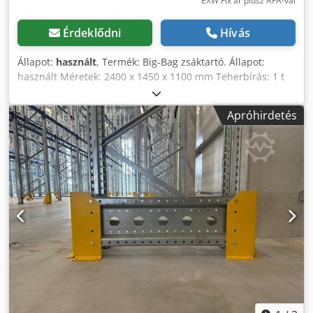
EXW Fix ár plusz ÁFA-val
Érdeklődni
Hívás
Állapot:
használt
, Termék: Big-Bag zsáktartó. Állapot:
használt Méretek: 2400 x 1450 x 1100 mm Teherbírás: 1 t
Elérhető mennyiség: 32 db Rakásolható. Crjdpfexdh E Hjx
Al Asf
Apróhirdetés