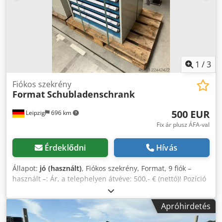
1
/
3
Fiókos szekrény
Format
Schubladenschrank
500 EUR
Leipzig
696 km
Fix ár plusz ÁFA-val
Érdeklődni
Hívás
Állapot:
jó (használt)
, Fiókos szekrény, Format, 9 fiók –
használt –: Ár, a telephelyen átvéve: 500,- € (nettó)! Pozíció
1: Gyártó: Format Típus: ismeretlen Gyártási év: ismeretlen
Méretek: kb.: 80x70x100 cm 9 fiók A gyártó szerint 80 kg
Apróhirdetés
teherbírás fiókonként 88%-ban kihúzható Új ára kb. 1.700,-
€ Állapot: jó Crjdozp Rq Aopfx Al Aof Elérhetőség: azonnal