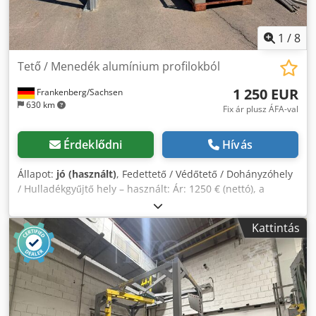
1
/
8
Tető / Menedék alumínium profilokból
1 250 EUR
Frankenberg/Sachsen
630 km
Fix ár plusz ÁFA-val
Érdeklődni
Hívás
Állapot:
jó (használt)
, Fedettető / Védőtető / Dohányzóhely
/ Hulladékgyűjtő hely – használt: Ár: 1250 € (nettó), a
helyszínen szétszerelve, csomagolva és felrakva! Gyártó:
ismeretlen Típus: ismeretlen Gyártási év: ismeretlen Váz:
Kattintás
alumínium profilokból Tető: lemez Oldalai nyitottak
Méretek: Elöl magasság: kb. 2,27 m Szélesség: kb. 3,30 m
Crsdpfx Ajzqznnsl Aef Mélység: kb. 1,45 m Állapot: jó
Elérhetőség: azonnal Helyszín: Lipcse