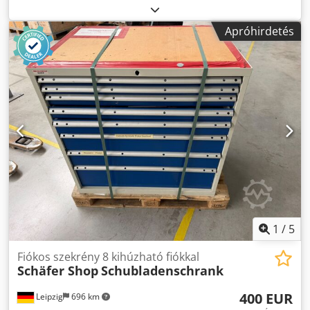
Alozp Rwio Ajf Gyártó: Garant Típus: ismeretlen Gyártási
év: ismeretlen Méretek: kb.: 200x70x85 cm 4 fiók és 1 ajtó,
Apróhirdetés
1 polc Állapot: jó Elérhetőség: azonnal Helyszín: Leipzig
1
/
5
Fiókos szekrény 8 kihúzható fiókkal
Schäfer Shop
Schubladenschrank
400 EUR
Leipzig
696 km