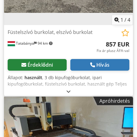
1
/
4
Füstelszívó burkolat, elszívó burkolat
857 EUR
Tatabánya
94 km
Fix ár plusz ÁFA-val
Érdeklődni
Hívás
Állapot:
használt
, 3 db kipufogóburkolat, ipari
kipufogóburkolat, füstelszívó burkolat, használt gép Teljes
méretek: Szélesség: 3850 mm Mélység: 2400 mm
Magasság: 400 mm Súly: 180 kg Cedpfjzk A I Nsx Altjrf
Apróhirdetés
Elszívó felület: 3540 × 1400 mm Csőcsatlakozó átmérő: Ø
250 mm - vákuum egység/ventilátor nem tartozék.