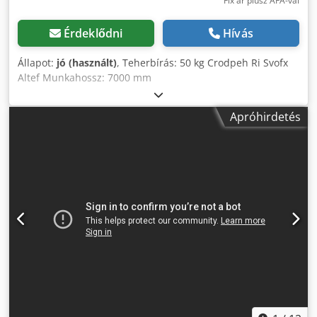
Fix ár plusz ÁFA-val
Érdeklődni
Hívás
Állapot:
jó (használt)
, Teherbírás: 50 kg Crodpeh Ri Svofx
Altef Munkahossz: 7000 mm
Apróhirdetés