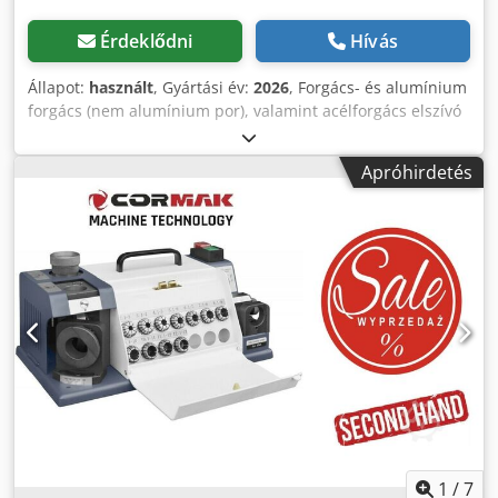
Érdeklődni
Hívás
Állapot:
használt
, Gyártási év:
2026
, Forgács- és alumínium
forgács (nem alumínium por), valamint acélforgács elszívó
berendezés gépekhez és a munkaállomás tisztításához. Az
oldalsó turbina használata ideálissá teszi a gépet nagy
Apróhirdetés
mennyiségű forgács keletkezése esetén történő
csatlakoztatásra. Porleválasztó szűrővel és gyűjtőtartállyal
(kihúzható fiókkal) van felszerelve a melléktermék
ürítéséhez. Géptulajdonságok: Gyors és egyszerű
szűrőcsere Nagy forgács- és hulladéktartály Gyors
hozzáférés a gyűjtőtartályhoz Stabil, kompakt ház Nagy
tartálykapacitás Hatékony elszívás Műszaki adatok: MOTOR
0,75 kW FESZÜLTSÉG 400 V / 50 Hz ELSZÍVÓCSŐ CSATL.
ÁTMÉRŐJE 1 x 100 mm ELSZÍVÁSI TELJESÍTMÉNY ZSÁK
NÉLKÜL 1800 m³/h ELSZÍVÁSI TELJESÍTMÉNY ZSÁKKAL 1520
m³/h LAPÁTÁTMÉRŐ 350 mm MÉRETEK 870 x 560 x 1170
mm TÖMEG 31 kg Csdpfx Alowl Dn Aeterf HASZNÁLT
ELSZÍVÓ: VISSZÁRUBÓL, FELÚJÍTVA, FESTÉS NYOMAI
LÁTHATÓAK, 100% MŰKÖDŐKÉPES
1
/
7