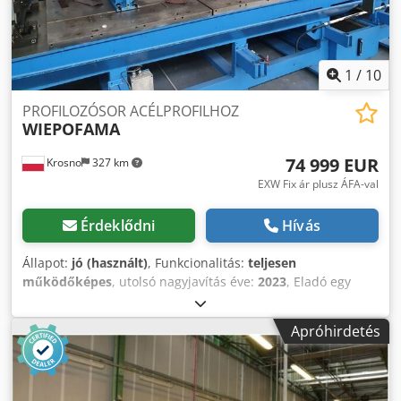
1
/
10
PROFILOZÓSOR ACÉLPROFILHOZ
WIEPOFAMA
74 999 EUR
Krosno
327 km
EXW Fix ár plusz ÁFA-val
Érdeklődni
Hívás
Állapot:
jó (használt)
, Funkcionalitás:
teljesen
működőképes
, utolsó nagyjavítás éve:
2023
, Eladó egy
komplett és működőképes acéllemez profilozó gép, amely
pl. Magnelis acélból készült tekercsből különböző profilokat
Apróhirdetés
(pl. C-profil) állít elő, melyeket fotovoltaikus rendszerekben
és -telepeken, acélcsarnokok építésében, tetőknél,
valamint bútorgyártásban használnak. A gép a
tekercsfeloldóval együtt egy fűtött csarnokban található,