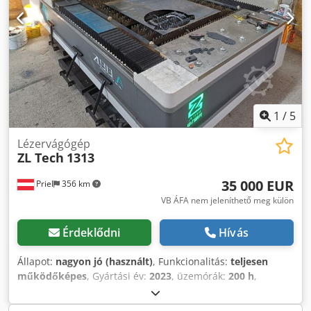
1
/
5
Lézervágógép
ZL Tech
1313
35 000 EUR
Priel
356 km
VB ÁFA nem jeleníthető meg külön
Érdeklődni
Hívás
Állapot:
nagyon jó (használt)
, Funkcionalitás:
teljesen
működőképes
, Gyártási év:
2023
, üzemórák:
200 h
,
vezérlés típusa:
CNC vezérlés
, vezérlő modell:
FSCUT
,
lézertípus:
száloptikás lézer
, lézerteljesítmény:
3 000 W
,