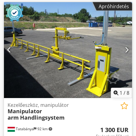
Apróhirdetés
1
/
8
Kezelőeszköz, manipulátor
Manipulator
arm
Handlingsystem
1 300 EUR
Tatabánya
92 km