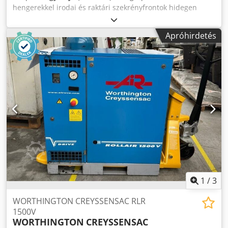
hengerekkel irodai és raktári szekrényfrontok hidegen
hengerelt lemezekből történő hideghengerléséhez.
Hengerek közép-távolsága: 140 mm, Hengerátmérő: 45
Apróhirdetés
mm, Ékkulcs horony: 12 mm. A berendezés elektromos
rendszerrel rendelkezik, amely a hengersorokat akár 1500
mm-re is el tudja távolítani egymástól. A berendezés
elektromos működtetésű. Crodpswxv H Dsfx Altef
1
/
3
WORTHINGTON CREYSSENSAC RLR
1500V
WORTHINGTON
CREYSSENSAC