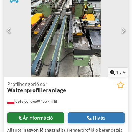
tengelyeken, 12 ékes horonnyal, tengelytávolság 145 mm.
Tengelytávolság 250 mm. A tengelyek közötti minimális
távolság 200 mm, maximális távolság 800 mm. Cjdpswxv
Izefx Alterf A meghajtás egy 15 kW-os, 380 voltos
elektromotorral történik. A berendezés olyan profilokhoz
alkalmas, amelyek középvonala gyakran változik. A
rendszer középen görgős alátámasztással van ellátva,
amely megtartja az acélszalag alsó rétegét; ez pedig a
profil szalag alapját megfelelő profilban támasztja meg. A
gépsor 16 állomást tartalmaz.
1
/
9
Profilhengerlő sor
Walzenprofilieranlage
Częstochowa
406 km
Árinformáció
Hívás
Állapot:
nagyon jó (használt)
, Hengerprofiláló berendezés