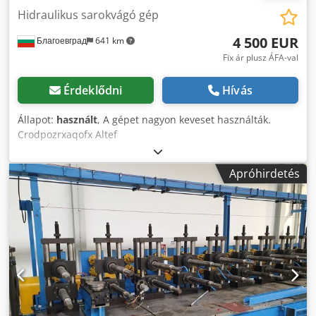
Hidraulikus sarokvágó gép
4 500 EUR
Благоевград
641 km
Fix ár plusz ÁFA-val
Érdeklődni
Hívás
Állapot:
használt
, A gépet nagyon keveset használták.
Crodpozrxaqofx Altef
Apróhirdetés