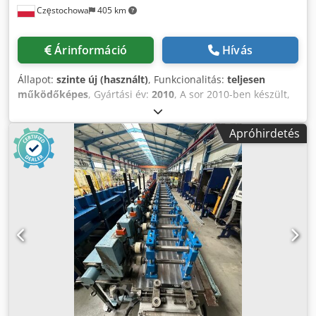
Częstochowa
405 km
Árinformáció
Hívás
Állapot:
szinte új (használt)
, Funkcionalitás:
teljesen
működőképes
, Gyártási év:
2010
, A sor 2010-ben készült,
teljes korszerűsítése 2020-ban történt meg. ZEMAN CZS-
SOR – MŰSZAKI ADATOK A teljesen automata „PURLIN” sor,
Apróhirdetés
a ZEMAN zászlóshajó-terméke, nyitott, hidegen hajlított
profilok, például C-, Z- és Sigma-profilok különböző
szélességekben és formákban történő gyártására szolgál.
Ezt a profilhengerek teljesen automatikus állítása teszi
lehetővé. Alapanyagként akár 750 mm szélességű tekercsek
és 1,25 mm-től 3 mm-ig terjedő vastagságú, S-390-es vagy
annál alacsonyabb szilárdságú lemezek dolgozhatók fel. A
gép legfeljebb 15 méter hosszú alkatrészek gyártására
alkalmas. A speciálisan edzett profilhengerek szélessége
fokozatmentesen, speciális szoftverrel szabályozható.
Teljesen integrált lyukasztóberendezés mindenféle
rögzítőlyuk kialakítására alkalmas. A teljes folyamat