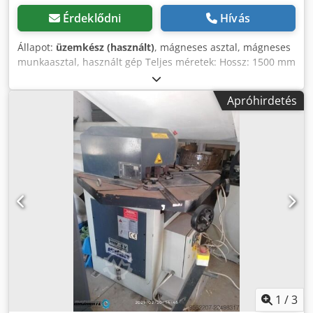
Érdeklődni
Hívás
Állapot:
üzemkész (használt)
, mágneses asztal, mágneses
munkaasztal, használt gép Teljes méretek: Hossz: 1500 mm
Szélesség: 500 mm Magasság: 80 mm Súly: 420 kg
Elektromos specifikációk: 55V DC Credpfju T H Nnox Altsf
Apróhirdetés
1
/
3