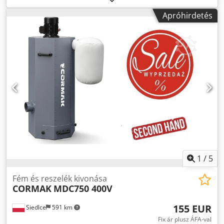
válaszolok. A gyártósorra ÁFA-s számla kerül kiállításra.
200 mm MIN. HAJLÍTÁSI HOSSZ/SZÉLESSÉG: 160-350 mm
Apróhirdetés
KAPACITÁS: 32 t Crsdoy T Szyjpfx Altsf VEZÉRLŐ EGYSÉG:
SIEMENS 840D SÚLY: 30 000 kg TELJES MÉRET: 8500 x 7000
x 2850 mm TARTOZÉKOK: AUTOMATA SZERSZÁMCSERE;
MANIPULÁTOR; REVERZIBILIS HAJLÍTÁSI CIKLUS;
LEMEZKÖZPONTOSÍTÓ RENDSZER MEGJEGYZÉS: 2 ASP/700
CNC SEGÉD TENGELY NÉLKÜL; TOVÁBBI FELSŐ SZERSZÁM;
BETÖLTŐ-KIADÓ RENDSZER
1
/
5
Fém és reszelék kivonása
CORMAK
MDC750 400V
155 EUR
Siedlce
591 km
Fix ár plusz ÁFA-val