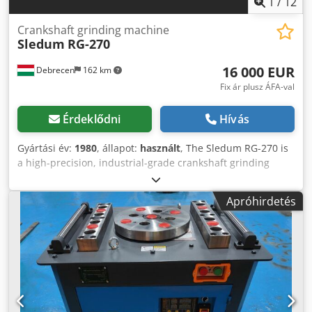
1
/
12
Crankshaft grinding machine
Sledum
RG-270
16 000 EUR
Debrecen
162 km
Fix ár plusz ÁFA-val
Érdeklődni
Hívás
Gyártási év:
1980
, állapot:
használt
, The Sledum RG-270 is
a high-precision, industrial-grade crankshaft grinding
machine developed for the precision grinding of
crankshafts in internal combustion engines and the
Apróhirdetés
journal surfaces of similar rotating components. The
machine is built on a massive cast-iron machine bed,
offering high stability and vibration damping. The design
enables uniform, high-precision machining of large
crankshafts. Key Technical Features: Distance between
centers: 2000 mm Maximum swing radius: 270–275 mm
Machinable parts: crankshafts, shafts, eccentric rotating
components Grinding spindle with high-rigidity bearings