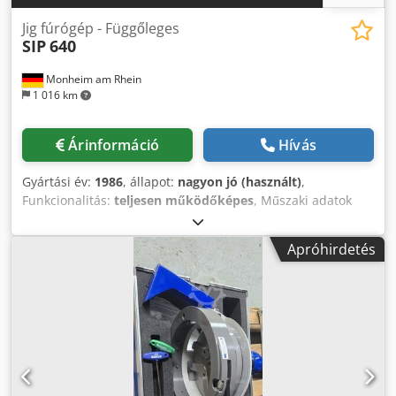
Jig fúrógép - Függőleges
SIP
640
Monheim am Rhein
1 016 km
Árinformáció
Hívás
Gyártási év:
1986
, állapot:
nagyon jó (használt)
,
Funkcionalitás:
teljesen működőképes
, Műszaki adatok
Orsóátmérő: 135 mm X-út: 1000 mm Y-út: 700 mm Z-út:
300 mm Keresztgerenda-állítás (függőleges): 780 mm Orsó
Apróhirdetés
és asztal közötti távolság: 1000 mm Asztalfelület: 1100 x
842 mm Átjáró a gépállványban: 1100 mm Asztalterhelés:
1500 kg Szerszámbefogás: SK 45 Orsófordulatszám: 2400
ford/perc Orsó motor: 5,9 kW Előtolás tartomány: 1 - 6000
mm/perc Gép tömege kb.: 10,6 t Helyigény kb.: m
Kiegészítő információk Felújítás / Retrofit 2005. májusában
(geometriai beméréssel): - Új vezérlés: Heidenhain iTNC-
530 - Új elektronika - Új Siemens szervomotorok -