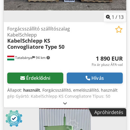
1
/
13
Forgácsszállító szállítószalag
KabelSchlepp
KabelSchlepp KS
Convogliatore
Type 50
1 890 EUR
Tatabánya
94 km
Fix ár plusz ÁFA-val
Érdeklődni
Hívás
Állapot:
használt
, Forgácsszállító, emelőszállító, használt
gép Gyártó: KabelSchlepp KS Convogliatore Típus: 50
Gyártási év: 2005 Súly: 600 kg Műszaki adatok: Teljes
méretek (Sz x Mé x Ma): 3750 x 1060 x 1510 mm
Apróhirdetés
Szalagméret: 4400 x 420 mm Léclap (emelő) méret: 355 x
45 mm Léctávolság: 300 mm Cedpfjy Nnmdox Altorf
Kifolyónyílás mérete: 450 x 335 mm Nehéz kivitel, ideális