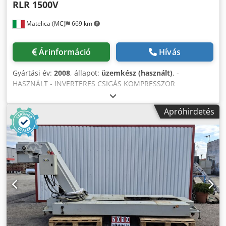
RLR 1500V
Matelica (MC)
669 km
Árinformáció
Hívás
Gyártási év:
2008
, állapot:
üzemkész (használt)
, -
HASZNÁLT - INVERTERES CSIGÁS KOMPRESSZOR
TELJESÍTMÉNY: 11 kW MAXIMÁLIS NYOMÁS: 12,5 bar SÚLY:
271 kg ÖSSZES MÉRETEK: 960 x 615 x 1050 mm
Apróhirdetés
Crsdpezqwggjfx Altjf