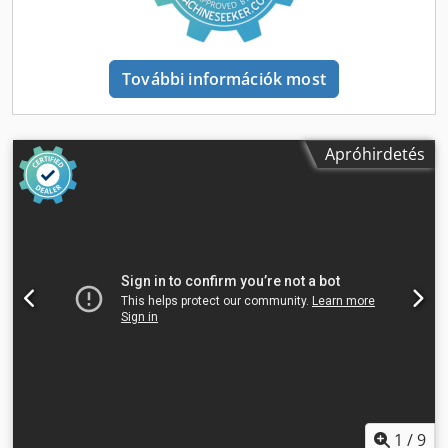
tökéletes élezést biztosít. * Teljes tartozékkészlet a
készülék belsejében található. Műszaki paraméterek: *
Élezhető fúróátmérő: 2-13 mm * Élgeometria: 90°-135° *
Teljesítmény: 120W / 230V * Motor fordulatszáma: 4800
További információk most
ford./perc * Súly: kb. 9 kg * Méretek: 330 x 170 x 160 mm
FIGYELEM!!! A gép visszatérítetett termék, használt, de
működőképes állapotban van. GARANCIA ÉS VISSZAVÉTELI
LEHETŐSÉG NINCS!! Codpfezp Ea Eex Altorf
Apróhirdetés
1
/
9