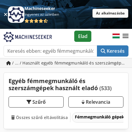
Machineseeker
Az alkalmazásba
Ingyenes az üzletben
Elad
Keresés
/ ... / Használt egyéb fémmegmunkáló és szerszámgépek
Egyéb fémmegmunkáló és
szerszámgépek használt eladó
(533)
Szűrő
Relevancia
Fémmegmunkáló gépek és 
Összes szűrő eltávolítása