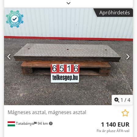
Teljes méretek: Szélesség: 1200 mm Mélység: 600 mm
Magasság: 1560 mm Bemeneti méret: 90 mm Kimeneti
Apróhirdetés
méret: 115 mm Légműködtetésű szeleppel felszerelve
1
/
4
Mágneses asztal, mágneses asztal
1 140 EUR
Tatabánya
94 km
Fix ár plusz ÁFA-val