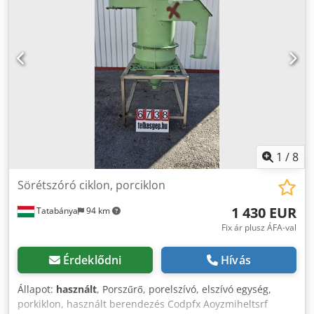
fémforgács és ipari hulladék szállítására
1
/
8
Sörétszóró ciklon, porciklon
1 430 EUR
Tatabánya
94 km
Fix ár plusz ÁFA-val
Érdeklődni
Hívás
Állapot:
használt
, Porszűrő, porelszívó, elszívó egység,
porkiklon, használt berendezés Codpfx Aoyzmiheltsrf