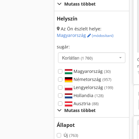
Mutass többet
Helyszín
Az Ön észlelt helye:
Magyarország
(módosítani)
sugár:
Korlátlan
(1 760)
Magyarország
(30)
Németország
(957)
Lengyelország
(199)
Hollandia
(128)
Ausztria
Faro Laser Tracker
Laser
Laser Hegesztő
(88)
Mutass többet
Állapot
Új
(763)