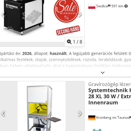
Hullámhossz: 1064 nm - Jelölési mező mérete: 110 x 110 mm - EZCAD
Siedlce
591 km
nyelven - Pilot lézer (egyszerű előnézet/kontúr előnézet) - Fókuszker
munkadarab magasság: kb. 95 mm - Raszteres furatok készülékek rög
mm - Elektromosan állítható Z-tengely - Elektromos ajtó beszorulás 
(aktívszenes szűrővel együtt) - Hegesztett acéllemez váz - 230 V-os c
Windows operációs rendszerrel (német vagy angol nyelven) - Méret
1
/
8
Súly: kb. 45 kg - Alacsony üzemeltetési költségek
Gyártási év:
2026
, állapot:
használt
, A legújabb generációs felületi 
alkalmas festékek, olajok, szennyeződések, rozsda, lerakódások, gya
olyan helyen alkalmazható, ahol a hagyományos tisztítási módszer
lézeres tisztítás nem okoz kopást, érintésmentes, és nem melegíti t
felületi tisztító berendezés. A tisztító berendezés könnyen telepíth
Gravírozógép lézer
Tökéletesen alkalmas festékek, olajok, szennyeződések, rozsda, lerak
Systemtechnik 
lézer minden olyan helyen alkalmazható, ahol a hagyományos tiszt
28 XL 30 W / Ext
hatékonyaknak. A lézeres tisztítás nem okoz kopást, érintésmentes, 
Innenraum
Környezetbarát Cedpfezp Ealjx Amvjha A lézeres tisztítás nemcsak
környezetbarát is. A tisztítási folyamat során nem alkalmaznak kémia
korrodálódik kémiailag. Pontosság és az anyag sérülésének elkerü
Kronberg im Taunus
felületeket is képes tisztítani, például alumíniumot, szént, rozsdam
vagy bevonatos anyagokat. A lézersugár teljesítményének növeléséve