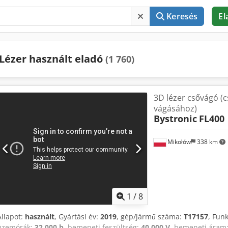
Keresés
El
Lézer használt eladó
(1 760)
3D lézer csővágó (c
vágásához)
Bystronic
FL400
Mikołów
338 km
1
/
8
Állapot:
használt
, Gyártási év:
2019
, gép/jármű száma:
T17157
, Fun
üzemórák:
32 000 h
, bemeneti feszültség:
40 000 V
, bemeneti áram