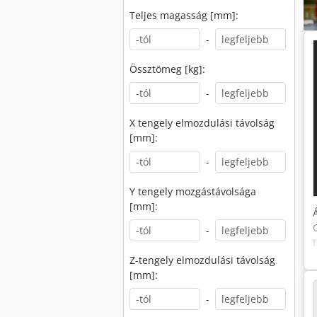
Teljes magasság [mm]:
-
Össztömeg [kg]:
-
X tengely elmozdulási távolság
[mm]:
-
Y tengely mozgástávolsága
[mm]:
-
Z-tengely elmozdulási távolság
[mm]:
-