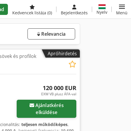
ad
Nyelv
Kedvencek listája
(0)
Bejelentkezés
Menü
Relevancia
Apróhirdetés
sövek és profilok
120 000 EUR
EXW VB plusz ÁFA-val
Ajánlatkérés
elküldése
kcionalitás:
teljesen működőképes
,
:
4 000 A
, bemeneti frekvencia:
10 600