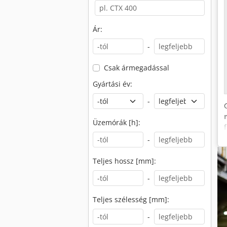
Ár:
-
Csak ármegadással
Gyártási év:
-
Üzemórák [h]:
-
Teljes hossz [mm]:
-
Teljes szélesség [mm]:
-