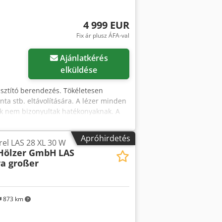
 jelölőszoftver német vagy angol
eső (könnyű fókuszállítás) - Max.
4 999 EUR
zítéséhez - Felfogófelület: 310 x 190
Fix ár plusz ÁFA-val
elleni védelemmel - opcionális: elszívó
satlakozás - Légkondicionált - Laptop
Ajánlatkérés
ek (SzéxMéxMa): 600 x 400 x 690 mm -
elküldése
tisztító berendezés. Tökéletesen
nta stb. eltávolítására. A lézer minden
ek nem bizonyultak hatékonyaknak. A
úl az anyagot. A legújabb generációs
ető és rendkívül egyszerűen kezelhető.
Apróhirdetés
rel LAS 28 XL 30 W
ódások, gyanta stb. eltávolítására. A
Hölzer GmbH
LAS
ítási módszerek nem bizonyultak
ra großer
és nem melegíti túl az anyagot.
 rendkívül hatékony, hanem
i anyagokat, így a tisztított anyag nem
lése A berendezés nagyon érzékeny
873 km
entes acélt, szénszál-erősítésű polimert
l a felület durvábbá is tehető. A