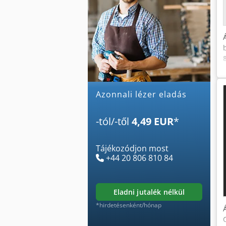
Azonnali lézer eladás
-tól/-től
4,49 EUR
*
Tájékozódjon most
+44 20 806 810 84
eladni jutalék nélkül
*hirdetésenként/hónap