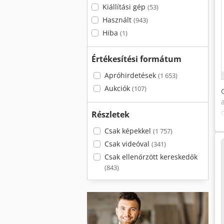
Kiállítási gép
(53)
Használt
(943)
Hiba
(1)
Értékesítési formátum
Apróhirdetések
(1 653)
Aukciók
(107)
Részletek
Csak képekkel
(1 757)
Csak videóval
(341)
Csak ellenőrzött kereskedők
(843)