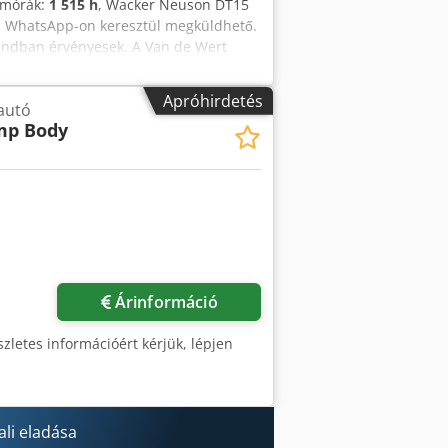
emórák:
1 515 h
, Wacker Neuson DT15
a WhatsApp-on keresztül megküldhető.
andban érvényesek. A Van de Wert
, pótkocsikból és tartozékokból. Minden
an, garancia nélkül. (lásd az
Apróhirdetés
autó
ljából előzetes időpont egyeztetés
mp Body
n a helyszínen. Credozqf A Aepfx Acwsf
Kérjen több képet
Árinformáció
zletes információért kérjük, lépjen
li eladása