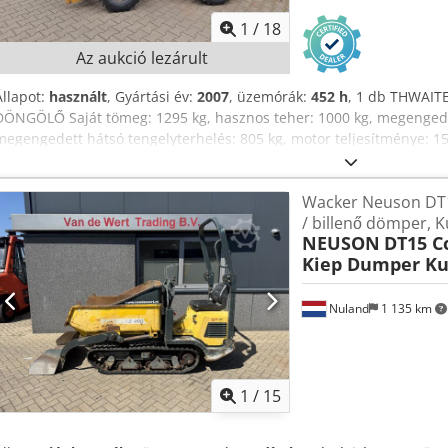
1
/
18
Az aukció lezárult
Állapot:
használt
, Gyártási év:
2007
, üzemórák:
452 h
, 1 db THWAIT
DÖNGÖLŐ Saját tömeg: 1295 kg, hasznos teher: 1000 kg, megengedet
megengedett hátsó tengelyterhelés: 805 kg, motor teljesítménye: 15,
képen látható, a képek és a személyes megtekintés alapján. Gyártási
Crjdpfxozlcvcs Acwjf
Wacker Neuson DT
/ billenő dömper, K
NEUSON
DT15 C
Kiep Dumper Ku
Nuland
1 135 km
1
/
15