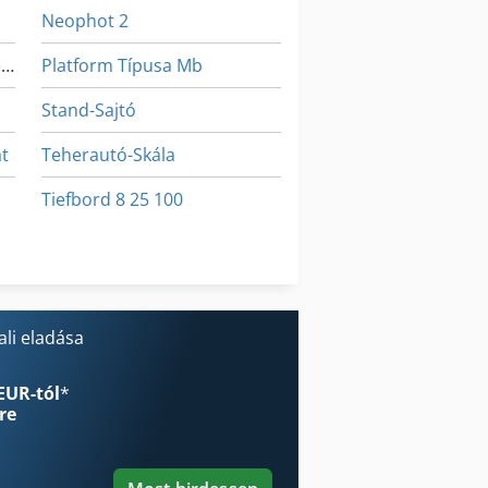
Neophot 2
Feldolgozó És Anyatej Kiegészítő 22
Platform Típusa Mb
Stand-Sajtó
át
Teherautó-Skála
Tiefbord 8 25 100
Élhajlító Gép
Élzáró Gép
li eladása
EUR-tól
*
re