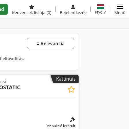
ad
Nyelv
Kedvencek listája
(0)
Bejelentkezés
Menü
Relevancia
 eltávolítása
Kattintás
csi
OSTATIC
Az aukció lezárult