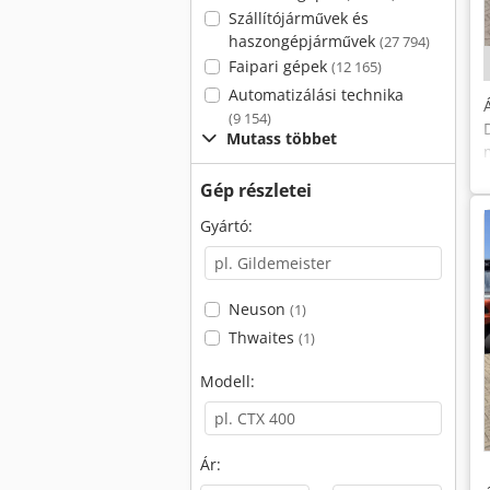
Szállítójárművek és
haszongépjárművek
(27 794)
Faipari gépek
(12 165)
Automatizálási technika
(9 154)
Mutass többet
Gép részletei
Gyártó:
Neuson
(1)
Thwaites
(1)
Modell:
Ár: