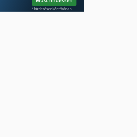
Most hirdessen
*hirdetésenként/hónap