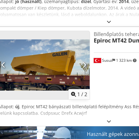
Állapot:
jó (használt)
, üzemanyagtípus:
dízel
, Gyártási év:
2014
, üz
kompakt dömper / Kiep dömper, Kubota dízelmotor, 2014. A videó 
Folyamatosan van készletünk, lásd a weboldalunkon. Az árak a Nul
Trading B.V. változó készlettel rendelkezik gépekből, teherautókból
termékünk kereskedelmi áron kerül forgalomba, „ahogy van” állapotb
Billenőplatós teher
általános szerződési feltételeinket) Megtekintés és/vagy próbaút cé
Epiroc
MT42 Du
lehetséges. Kérjük, hívjon fel előre, mert nem vagyunk folyamatosa
Van de Wert Trading B.V. Bedrijfsstraat 3 5391 LR Nuland
Susuz
1 323 km
1
/
2
Állapot:
új
, Epiroc MT42 bányászati billenőplató felépítmény Ass Rés
velünk kapcsolatba. Csdpsxuc Drefx Acwjrf
Használt gépek azonna