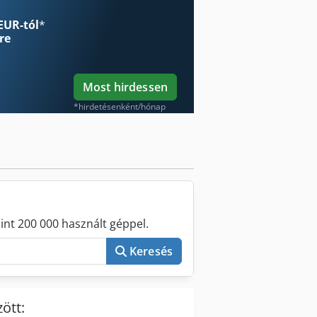
EUR-tól
*
re
Most hirdessen
*hirdetésenként/hónap
int 200 000 használt géppel.
Keresés
ött: