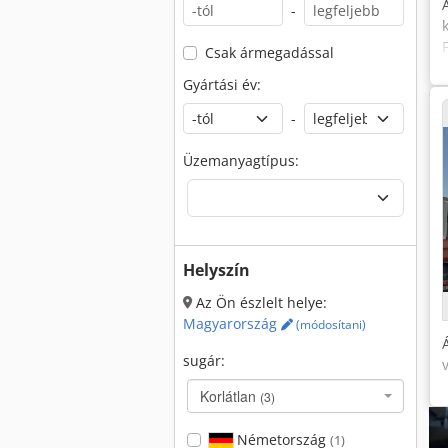
-
Csak ármegadással
Gyártási év:
-
Üzemanyagtípus:
Helyszín
Az Ön észlelt helye:
Magyarország
(módosítani)
sugár:
Korlátlan
(3)
Németország
(1)