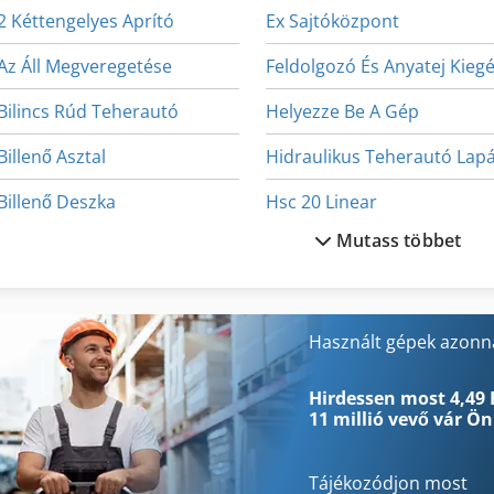
2 Kéttengelyes Aprító
Ex Sajtóközpont
Az Áll Megveregetése
Bilincs Rúd Teherautó
Helyezze Be A Gép
Billenő Asztal
Hidraulikus Teherautó Lap
Billenő Deszka
Hsc 20 Linear
Mutass többet
Billenő Dobozban
Lap Egyengető Gép
Billenő Konténer
Lé Sajtó
Biztonsági Sáv Teherautók
Mobil Lé Sajtó
Használt gépek azonna
Ellenőrző És Selejtező
Nehéz Teher Teherautók
Hirdessen most 4,49 
11 millió vevő
vár Ön
Tájékozódjon most