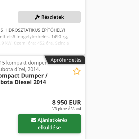
Részletek
ES HIDROSZTATIKUS ÉPÍTŐHELYI
t első tengelyterhelés: 1490 kg,
9 kW, üzemi óra: 452 óra. Szín: a
 év: 2007 Állapot: használt
Apróhirdetés
15 kompakt dömper
ubota dízel, 2014.
ompact Dumper /
bota Diesel 2014
8 950 EUR
VB plusz ÁFA-val
Ajánlatkérés
elküldése