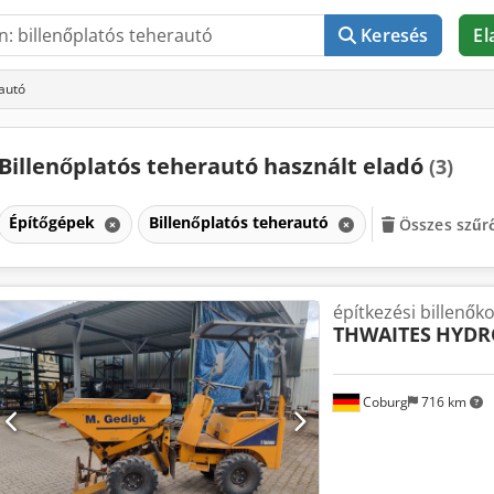
Keresés
El
rautó
Billenőplatós teherautó használt eladó
(3)
Építőgépek
Billenőplatós teherautó
Összes szűrő
építkezési billenőko
THWAITES
HYDR
Coburg
716 km