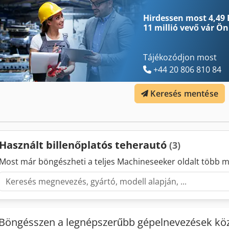
Hirdessen most 4,49 
11 millió vevő
vár Ön
Tájékozódjon most
+44 20 806 810 84
Keresés mentése
Használt billenőplatós teherautó
(3)
Most már böngészheti a teljes Machineseeker oldalt több m
Böngésszen a legnépszerűbb gépelnevezések köz