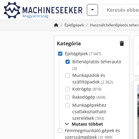
Magyarország
Építőgépek
Használt billenőplatós tehe
Kategória
Építőgépek
(7 947)
Billenőplatós teherautó
(3)
Munkapadok és
szállítópadok
(2 362)
Kotrógép
(819)
Rakodógép
(604)
Munkagépekhez
csatlakoztatható
szerelékek
(593)
Mutass többet
Fémmegmunkáló gépek és
szerszámgépek
(31 999)