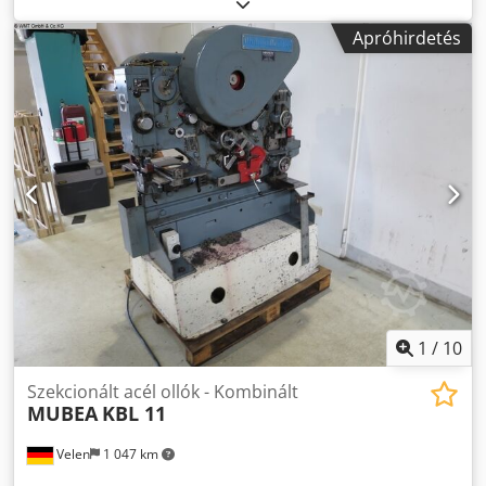
ban 13 mm Lyukasztó: nyomóerő 35 t Lyukasztó: kinyúlás
320 mm Lyukasztó: max. löket hossz 24 mm Lyukasztó:
Apróhirdetés
kapacitás (átmérő x vastagság) 30 x 9 mm Lyukasztó:
kapacitás (átmérő x vastagság) 20 x 13 mm Teljes
teljesítményigény 1,5 kW Gép tömege kb. 1,7 t Helyigény
kb. 1,5 x 0,7 x 1,8 m Profilacél olló: - Lyukasztóval -
Kivágóval - Lábpedállal - Gépvilágítással - Görgős kocsira
szerelve Chodpfx Agox Hp Ahe Tea
1
/
10
Szekcionált acél ollók - Kombinált
MUBEA
KBL 11
Velen
1 047 km