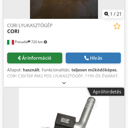
1
/
21
CORI LYUKASZTÓGÉP
CORI
Prevalle
720 km
Árinformáció
Hívás
Állapot:
használt
, Funkcionalitás:
teljesen működőképes
,
CORI C30/76P RM2 POS LYUKASZTÓGÉP, 1195-ÖS ÉVJÁRAT,
TELJESÍTMÉNY: 30 TONNA, MÉLYUKASZTÁS: 760 mm.
MÉRETEK: 278X178X193 (magasság) cm. SÚLY: 4400 KG
Apróhirdetés
Chedpfewn Hv Iex Ag Tsa