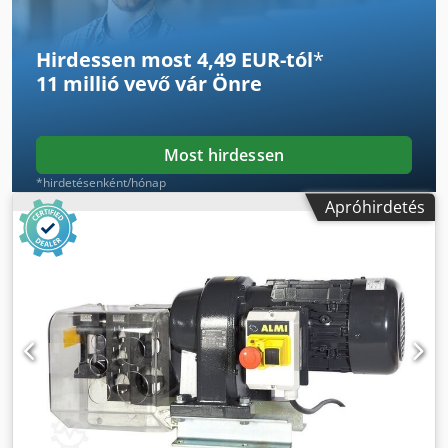
csövek könnyítése végezhető. Chjdpjyui S Rsfx Ag Tsa
Gyakran kell csövet kikönnyítenie? Akkor a 2,2 kW-os
villanymotorral hajtott AL1-2E csőkikönnyítő az ideális
Hirdessen most 4,49 EUR-tól
*
megoldás! A motor egy egységet alkot a speciális excenter
11 millió vevő
vár Önre
tengellyel, amely a kikönnyítő szerszámot hajtja. A motor
további felszereltsége: be-/kikapcsoló nullfeszültség-
védelemmel és védőburkolattal. Előnyei röviden: nagy
termelékenység, alacsony beruházási költség, egyszerű és
Most hirdessen
gyors kezelhetőség, több átmérő azonnal elérhető, ideális
*hirdetésenként/hónap
dupla sarokcsatlakozásokhoz.
Apróhirdetés