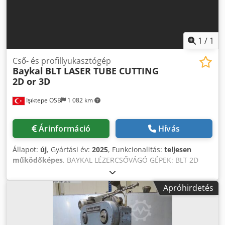
1
/
1
Cső- és profillyukasztógép
Baykal
BLT LASER TUBE CUTTING
2D or 3D
Işıktepe OSB
1 082 km
Árinformáció
Hívás
Állapot:
új
, Gyártási év:
2025
, Funkcionalitás:
teljesen
működőképes
, BAYKAL LÉZERCSŐVÁGÓ GÉPEK: BLT 2D
vagy 3D vágás, 1 kilowatttól 6 kilowattig, lézercsővágó gép a
kiváló minőségért, nincs szükség fűrészelésre, fúrásra vagy
Apróhirdetés
sorjázásra. A BAYKAL BLT 2D vagy 3D Lasertubes egy gyors
és rugalmas csőlézervágó gép 6 méteres és 8 méteres
méretválasztékkal, valamint XXL csövek vágási
lehetőségével 220 mm-ig és téglalap alakú csövek 220 mm