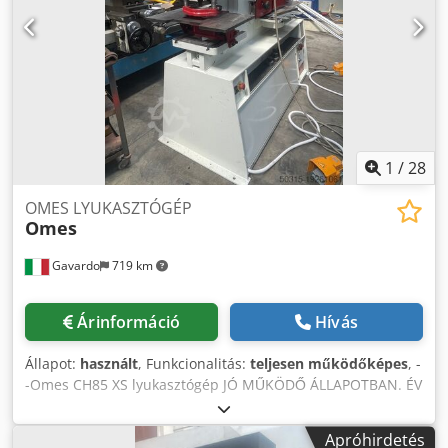
Egyesült Királyság) találhatók. Sajnos a telephelyen nincs
rakodási lehetőség, a szétszerelés és a rakodás költsége a
vevőt terheli.
1
/
28
OMES LYUKASZTÓGÉP
Omes
Gavardo
719 km
Árinformáció
Hívás
Állapot:
használt
, Funkcionalitás:
teljesen működőképes
, -
-Omes CH85 XS lyukasztógép JÓ MŰKÖDŐ ÁLLAPOTBAN. ÉV
1995. MÉRETEK: 190X80X185 cm (m), 2100 KG Cedpfx
Agewn Hygo Tjha --Omes CH70 lyukasztógép JÓ MŰKÖDŐ
Apróhirdetés
ÁLLAPOTBAN. MÉRETEK: 170X80X190 cm (magasság), 1700