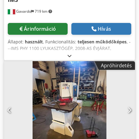
Gavardo
719 km
Árinformáció
Hívás
Állapot:
használt
, Funkcionalitás:
teljesen működőképes
, -
--IMS PHY 1100 LYUKASZTÓGÉP, 2008-AS ÉVJÁRAT,
MAXIMÁLIS LYUKASZTÁS 32X26 mm. Teljes méretek
185X75X210(m) cm, Gép súlya 1800 kg ---IMS HY 45 VS
Apróhirdetés
LYUKASZTÓGÉP 2005-ÖS ÉVJÁRAT Egyszeres ütésű
hidraulika Teljesítmény 45 tonna 5 munkaállomás
(horonymarás, szögvágás, rúdvágás, nyírás) Lyukasztási
átmérő 32 mm x 12 mm 50X40 x 6 mm-es horony 90 fokos
szögben vágott 80 mm x 80 mm x 8 mm 300 mm x 11 mm-
es lemezek Hattyúnyak 170 mm Chjdpfxewn Hu Ro Ag Tsa
Ellenőrzött vagy szabad süllyedés Önjáró elszívó Felső
holtpont beállítás ütés Visszajelző csapatok
Motorteljesítmény 4 kW Teljes méretek 100X60X180(m) cm,
Gép súlya 500 kg