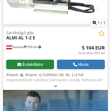
szellőzőcsatorna profilokba. • Maximális lemezvastagság:
max. 1,5 mm • Gép súlya: 50 kg Főbb jellemzők és
tartozékok • Precíz sarokrögzítés: Kifejezetten a
profilperemek csatlakozási pontjainál a fém sarkak
bepréselésére és rögzítésére tervezték, biztosítva ezzel a
1
/
1
tökéletesen illeszkedő és stabil csatornavázat. • Gyors
szerelés: Megszünteti a kézi munkát és a kalapácsolást,
Sarokvágó gép
ALMI
AL 1-2 E
jelentősen felgyorsítva a téglalap alakú csatornaszekciók
végszerelését. • Horganyréteg védelme: A hidegsajtolásos
5 104 EUR
Ausztria
259 km
technológia erős mechanikai kötést hoz létre karcolás, égés
vagy a cinkréteg sérülése nélkül, teljes korrózióállóságot
Fix ár plusz ÁFA-val
megőrizve. • Kompakt és mobil: Mindössze 50 kg súlyú,
rendkívül helytakarékos, könnyen áthelyezhető és
Érdeklődni
Hívás
bármilyen műhelybe integrálható. • Robusztus német
minőség: Ipari szabványok szerint épül, megbízható,
Állapot:
új
, Állapot: új Szállítási idő: kb. 2–4 hét
ismételhető és problémamentes működéshez napi
megrendeléstől számítva Származási ország: Hollandia Ár:
műhelyhasználat mellett. Chjdpfjzbqk Ujx Ag Toa Állapot és
5 104 € Lízingdíj: 98,51 € Csőátmérő: 3/4" 26,9 mm, 1" 33,7
elérhetőség • Állapot: Teljesen üzemképes, jó műszaki
mm Max. falvastagság (szerkezeti acél): 5 mm Max.
állapotban. • Azonnal szállítható
falvastagság (rozsdamentes acél): 3 mm Tömeg: 87 kg A
motoros AL1-2E csőkikönnyítővel Ø 26,9 (3/4"), Ø 33,7 (1"),
Ø 42,4 (1 1/4"), Ø 48,3 (1 1/2") és Ø 60,3 (2") külső átmérőjű