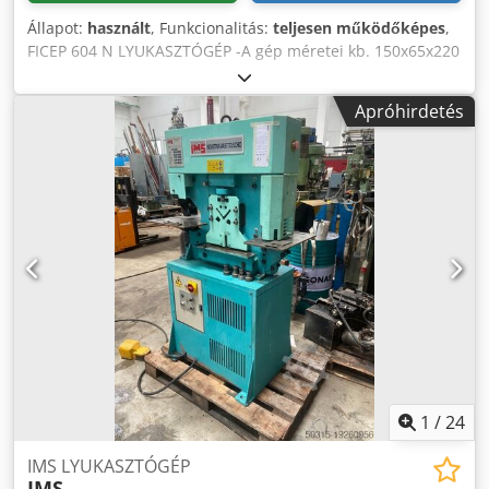
Állapot:
használt
, Funkcionalitás:
teljesen működőképes
,
FICEP 604 N LYUKASZTÓGÉP -A gép méretei kb. 150x65x220
(M) cm, Súly 1500 kg -Tápfeszültség 380 V 50 H -
Motorteljesítmény kW 7,5 -Ütőerő 60 -Max. 32 mm-es furat,
Apróhirdetés
amely 16 mm vastagságon is elvégezhető -Max. átmérő
nagy furatú felszereléssel (opcionális) mm100 Chsdown
Hytopfx Ag Tja -Munkamagasság 950 mm -Löket mm 0-tól
40-ig
1
/
24
IMS LYUKASZTÓGÉP
IMS