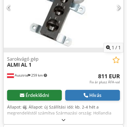
amelyet 2,2 kW-os elektromotor hajt, a legjobb megoldás! A
motor egységet képez a speciális excentrikus tengellyel,
amely hajtja a kiképzőszerszámot. A motor fel van szerelve
be-/kikapcsolóval nullfeszültség-védelemmel, valamint
védőburkolattal. Codpfjyui Sqox Ag Teha Előnyök
összefoglalva: nagy termelékenység, alacsony beruházás,
egyszerű és gyors kezelés, több átmérő azonnal elérhető és
ideális dupla sarokcsatlakozásokhoz.
1
/
1
Sarokvágó gép
ALMI
AL 1
811 EUR
Ausztria
259 km
Fix ár plusz ÁFA-val
Érdeklődni
Hívás
Állapot:
új
, Állapot: új Szállítási idő: kb. 2-4 hét a
megrendeléstől számítva Származási ország: Hollandia
Cjdpfoyq Svdsx Ag Toha Ár: 811 € Csőátmérő: 3/4" (26,9
mm), 1" (33,7 mm), 1 1/4" (42,4 mm) Max. falvastagság