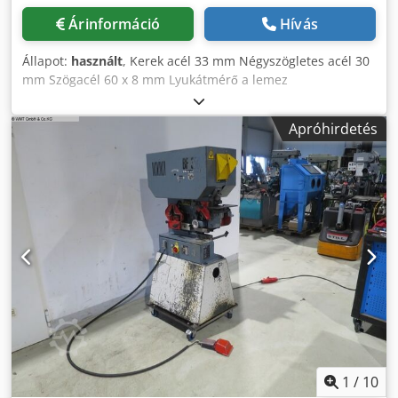
Árinformáció
Hívás
Állapot:
használt
, Kerek acél 33 mm Négyszögletes acél 30
mm Szögacél 60 x 8 mm Lyukátmérő a lemez
vastagságában 20 in 13 mm Lyukasztó: Nyomáskapacitás
35 tonna Lyukasztó: horonymélység 320 mm Lyukasztógép:
Apróhirdetés
nagy lökethossz 24 mm Lyukasztó: kapacitás (átmérő x
vastagság) 28 x 10 mm Lyukasztó: kapacitás (átmérő x
vastagság) 23 x 12 mm Teljes teljesítményigény 1,5 kW A
gép tömege kb. 1,7 tonna Csdpovkix Esfx Ag Toha
Helyszükséglet kb. 1,5 x 0,7 x 1,8 m Profilacél olló lyukasztó
berendezéssel
1
/
10