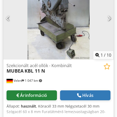
x 220 mm-ig, falvastagsága 10 mm-ig lágyacél esetén.
Fontos műszaki információk a BAYKAL BLT 2D vagy 3D
lézercsövekhez; Kerek cső maximális külső átmérője
milliméterben: 220 Téglalap alakú cső maximális külső
mérete milliméterben: 220 x 220 Maximális munkadarab
tömeg kilogramm/méterben: 70 Rakodás műszaki
specifikációi; 1. terhelés (elöl hátul): 2. köteg terhelés (elöl
hátul): Félautomata 3. terhelés: kézi Minimális rakodási
hossz (méter): 2 méter Maximális kirakodási hossz (méter):
4 - 6 méter Köteg terhelhetősége (kilogramm): 3500
1
/
10
kilogramm A kirakodó műszaki adatai; Három
programozható pozíció, hátsó szállítószalag és motoros
Szekcionált acél ollók - Kombinált
MUBEA
KBL 11 N
első és hátsó gyűjtőasztalok. Kirakodási hossz (méter): 4 - 6
méter Chodpjrt Hursfx Ag Tea
Velen
1 047 km
Árinformáció
Hívás
Állapot:
használt
, Köracél 33 mm Négyzetacél 30 mm
Szögacél 60 x 8 mm Furatátmérő lemezvastagságban 20-