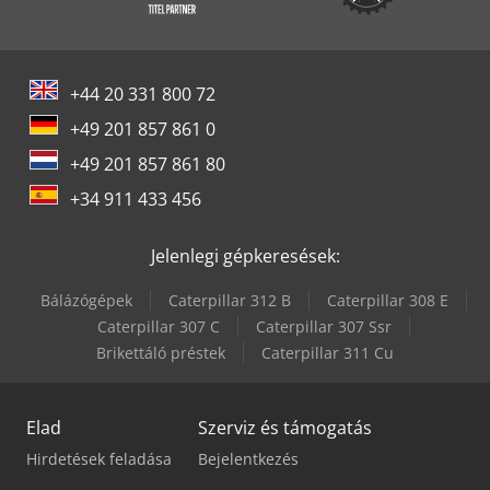
+44 20 331 800 72
+49 201 857 861 0
+49 201 857 861 80
+34 911 433 456
Jelenlegi gépkeresések:
Bálázógépek
Caterpillar 312 B
Caterpillar 308 E
Caterpillar 307 C
Caterpillar 307 Ssr
Brikettáló préstek
Caterpillar 311 Cu
Elad
Szerviz és támogatás
Hirdetések feladása
Bejelentkezés