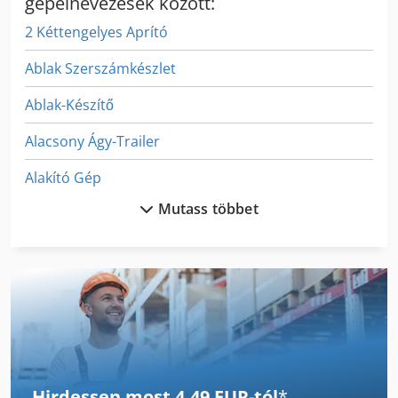
gépelnevezések között:
2 Kéttengelyes Aprító
Ablak Szerszámkészlet
Ablak-Készítő
Alacsony Ágy-Trailer
Alakító Gép
Mutass többet
Albrecht Szita Gép
Alize 7500 Te
Alkatrészek És Tartozékok
Alu
Alváz
Hirdessen most 4,49 EUR-tól
*
Alzstar 18 T S