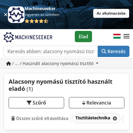
Machineseeker
Az alkalmazásba
Ingyenes az üzletben
Elad
Keresés
/ ... / Használt alacsony nyomású tisztító
Alacsony nyomású tisztító használt
eladó
(1)
Szűrő
Relevancia
Tisztítástechnika
Ala
Összes szűrő eltávolítása