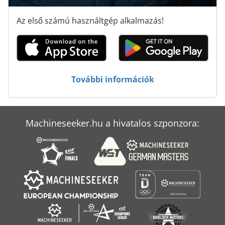
Tisztító Gép
Az első számú használtgép alkalmazás!
Tisztító És Fertőtlenítő Gépek
Élhajlító Gép
További információk
Machineseeker.hu a hivatalos szponzora: