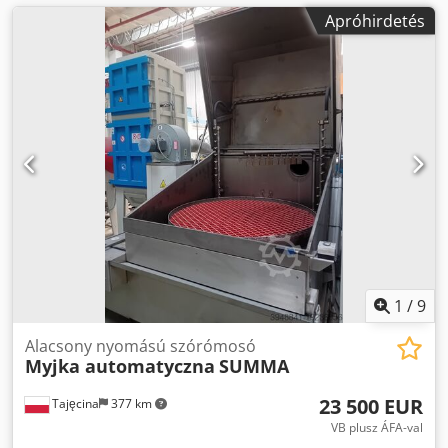
Apróhirdetés
1
/
9
Alacsony nyomású szórómosó
Myjka automatyczna
SUMMA
23 500 EUR
Tajęcina
377 km
VB plusz ÁFA-val