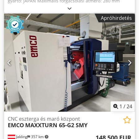
gyártó: JAPÁN Maximális forgácsolási átmérő: 280 mm
Orszó maximális fordulatszáma: 6000 ford./perc Orszóra
szerelt eszközök: 2 db Hainbuch tokmány Orszó
Apróhirdetés
áthaladása: 45 mm 12 szerszámos fej Ellentétes orsó
maximális fordulatszáma: 6000 ford./perc
Szerszámérzékelő Alkatrészfogó Rudtartó interfész
Tengelymozgások: X-185 mm Y-100 (+/- 50) mm Z-455 mm
W-460 mm A géppel együtt: Dodpfx Aezrkztec Ujck -8 db
hagyományos tokmány -4 db hajtott tokmány (2/2) -
dokumentáció -fűrészpor-kivető
1
/
24
CNC eszterga és maró központ
EMCO
MAXXTURN 65-G2 SMY
148 500 EUR
Jakling
357 km