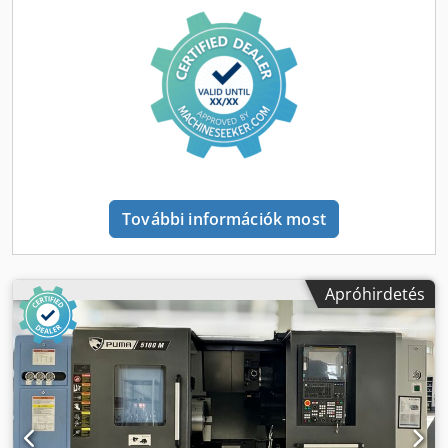
Forgácselszívó A géphez tartozó tartozékok Dokumentáció
További információk most
Apróhirdetés