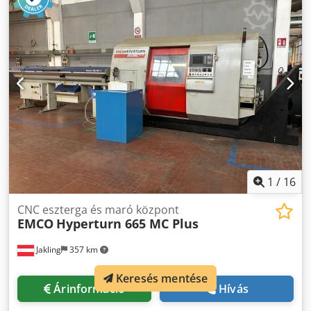
ös tokmány, 12 pozícióval Maximális forgácsolási átmérő: ø
650 mm Dcedpfx Acezpw Dpo Usk Maximális forgácsolási
hossz: 952 mm Előkészítés a munkadarab tartására –
vezetőszánok Forgácsoló központ Szerszámmérő CROMAR
forgácselszívó 12 db szerszámtartó, ebből 4 hajtott, 2/2
elrendezésben.
1
/
16
CNC eszterga és maró központ
EMCO
Hyperturn 665 MC Plus
Jakling
357 km
Keresés mentése
Árinformáció
Hívás