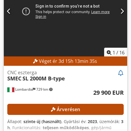
Vezérlés: Siemens 840D Orsóteljesítmény: 25 kW Orsó
üzemórája: 65 176 óra Djdpfxezpxgfe Ac Ueck
FELSZERELTSÉG Forgácsleválasztó Önbeállító, hárompofás
tokmány: 250 mm átmérő
1
/
16
Véget ér
3
d
15
h
13
min
33
s
CNC eszterga
SMEC
SL 2000M B-type
Lombardia
729 km
29 900 EUR
Árverésen
Állapot:
szinte új (használt)
, Gyártási év:
2023
, üzemórák:
3
h
, Funkcionalitás:
teljesen működőképes
, gép/jármű