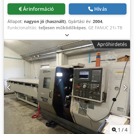
Árinformáció
Hívás
Állapot:
nagyon jó (használt)
, Gyártási év:
2004
,
Funkcionalitás:
teljesen működőképes
, GE FANUC 21i-TB
vezérlő hinta átmérője 533 mm esztergálási átmérő 340
mm esztergálási hossz 355 mm X úthossz 209 mm Z út 355
Apróhirdetés
mm orsó furata D50,8 mm fordulatszám 5000 ford/perc
Tokmány max D200 mm 12 lövedékes revolver gyorsmenet
30 m/perc hajtási teljesítmény 11 kW orsó orr A2-6 felvétel
VDI30 C tengely 0,001 fok (programozható) Dsdpfxjvw Uqao
Ac Uock Méretek HxSzxM = 2300x1700x1700 mm Súly kb
3000 kg felszerelések, tartozékok - Hidraulikus tokmány -
Rövidrudas rakodó EMT Super 80 - Kézi útmutató a FANUC
szoftverben - Meghajtott szerszám revolver és C tengely -
farokszár - részleges címzett - kézikönyvek Nagyon jó
állapotú. A gép precízen működik.
1
/
4