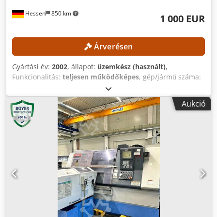
Hessen
850 km
1 000 EUR
Árverésen
Gyártási év:
2002
, állapot:
üzemkész (használt)
,
Funkcionalitás:
teljesen működőképes
, gép/jármű száma:
211 S
, Nincs minimális ár – garantált eladás a
legmagasabb ajánlatra! MŰSZAKI ADATOK Rúdátmérő,
Aukció
max.: 65 mm Első orsócsapágy átmérője: 110 / 150 mm
Szorítórendszer: legfeljebb 60 mm HAINBUCH
szorítórendszer: legfeljebb 65 mm Főorsó
Orsófordulatszám, max.: 3000 ford./perc Főorsó motor
teljesítménye: 11 / 15 kW Fő forgóasztal Szerszámhelyek
száma: 8 Szerszámtartó: VDI 30 Max. munkalöket Z
tengelyen: 50 mm Gyorsmozgási sebesség: 15 m/perc
Előtolóerő: 6790 N Kiegészítő alsó forgóasztal
Szerszámhelyek száma: 8 Szerszámtartó: VDI 20
Keresztcsatlakozó Horizontális csatlakozók száma: 2
Munkalöket X1/X2 tengelyen, max.: 70 mm Munkalöket Z1