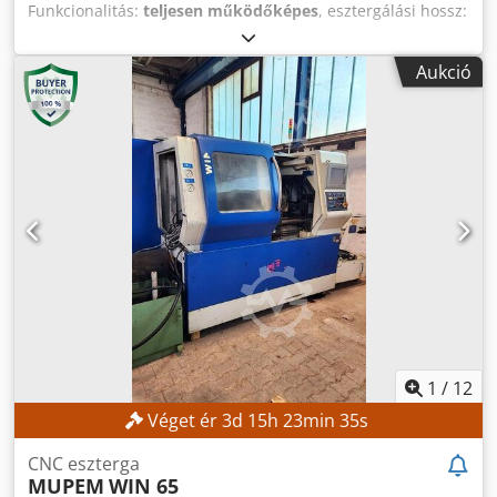
Funkcionalitás:
teljesen működőképes
, esztergálási hossz:
300 mm
, esztergálási átmérő:
300 mm
, orsófurat:
52 mm
,
orsófordulatszám (max.):
4 500 ford/min
, vezérlő modell:
Aukció
FANUC CNC
, A gép három napos előrejelzéssel
megtekinthető. TECHNIKAI ADATOK Maximális
megmunkálható átmérő: kb. 300 mm Maximális
megmunkálható hossz: kb. 300 mm Orszó furat átmérője:
kb. 52 mm Főorsó fordulatszáma (max.): 4500 ford./perc
Szerszámtartó: 12 állomás GÉP ADATOK Vezérlés: FANUC
CNC Gép súlya: kb. 2200 kg Üzemeltetési óra: kb. 6458 óra
Orszó óra: kb. 4300 óra Feszültség: AC 380 V
(transzformátorral vagy anélkül) Névleges teljesítmény:
14,97 kVA Teljes terhelésű áram: 22,74 A Zárlati megszakító
képesség: 5 kA Rövidzárlati képesség: 10 kA A gyártó által
megadott elektromos motor teljesítménye: 7,5 kW
FELSZERELTSÉG Műszaki dokumentáció Erős főorsó
Robusztus gépszerkezet a nagy pontosság érdekében
1
/
12
Szerszámtartó gyors indexálással Kompakt felépítés, kis
Véget ér
3
d
15
h
23
min
33
s
helyigénnyel Felhasználóbarát CNC vezérlés Magas
megbízhatóság Djdpfx Acoznb Nts Ueck Alacsony
CNC eszterga
karbantartási igény Teljeskörű műszaki dokumentáció
MUPEM
WIN 65