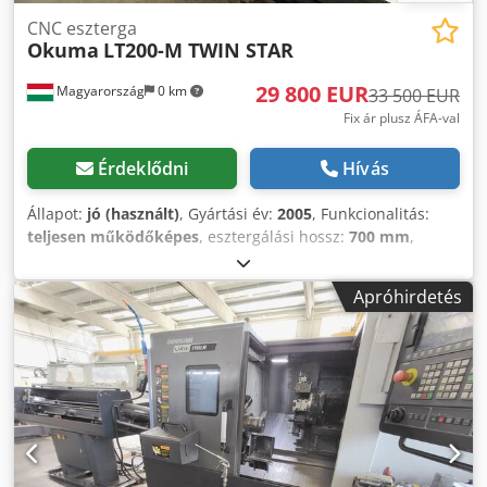
CNC eszterga
Okuma
LT200-M TWIN STAR
29 800 EUR
Magyarország
0 km
33 500 EUR
Fix ár plusz ÁFA-val
Érdeklődni
Hívás
Állapot:
jó (használt)
, Gyártási év:
2005
, Funkcionalitás:
teljesen működőképes
, esztergálási hossz:
700 mm
,
esztergálási átmérő:
210 mm
, orsófordulatszám (max.):
5 000 ford/min
, össztömeg:
7 000 kg
, Felszereltség:
Apróhirdetés
dokumentáció / kézikönyv, fordulatszám
fokozatmentesen szabályozható
, Max. : 210 mm Bench
turning diameter: 400 mm Max. Machinable length: 700
mm X / Z races: 192/700 mm Stroke against spindle (W-
axis): 730 mm C axis: 0.001 ° Fast X / Z: 30/32 m / min Main
spindle speed: 5000 rpm Engine: 11 / 7,5 kw 2 turrets: 12
posts Machine dimensions: 2700 x 2000 x 1980 mm
Machine weight: 7000 kg Equipment : Dodpfx Aezhwnroc