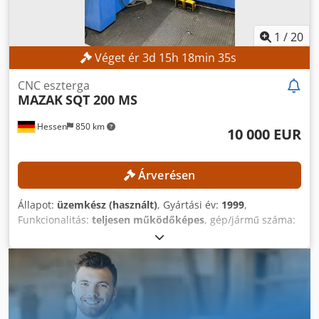
tengelyen, max.: 230 mm Előtolóerő X1/X2 tengelyen: 8000
N, 50 bar-on Függőleges csatlakozó Dcedpfjzpximex Ac Uok
Függőleges csatlakozók száma: 2 Munkalöket X3/X4
1
/
20
tengelyen, max.: 70 mm Manuális hosszbeállítás: 50 mm
Véget ér
3
d
15
h
18
min
33
s
Gyorsmozgási sebesség: 15 m/perc Előtolóerő X1/X2
tengelyen: 8000 N, 50 bar-on GÉP ADATOK Méretek és súly
CNC eszterga
Gép magassága: 1700 mm Talapzat: 2900 x 1700 mm Gép
MAZAK
SQT 200 MS
súlya: 4100 kg
Hessen
850 km
10 000 EUR
Árverésen
Állapot:
üzemkész (használt)
, Gyártási év:
1999
,
Funkcionalitás:
teljesen működőképes
, gép/jármű száma:
142967
, esztergálási átmérő a keresztcsúszka felett:
300
mm
, orsófordulatszám (max.):
5 000 ford/min
, gyors
előtolás X-tengely:
30 m/min
, előtolás X tengelyen:
5
m/min
, vezérlő modell:
Mazatrol PC Fusion CNC 640T
,
Nincs minimális ár – garantált eladás a legmagasabb
ajánlatra! MŰSZAKI ADATOK Munka terület Forgás átmérő,