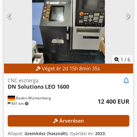
1
/
6
Véget ér
2
d
15
h
8
min
33
s
CNC eszterga
DN Solutions
LEO 1600
Baden-Württemberg
12 400 EUR
841 km
Árverésen
Állapot:
üzemkész (használt)
, Gyártási év:
2023
,