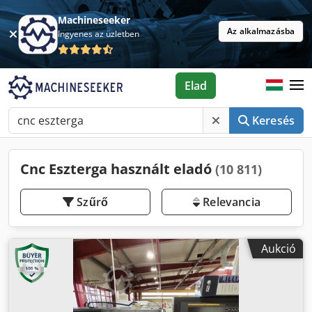
Machineseeker
Az alkalmazásba
Ingyenes az üzletben
Elad
Keresés
Cnc Eszterga használt eladó
(10 811)
Szűrő
Relevancia
Aukció