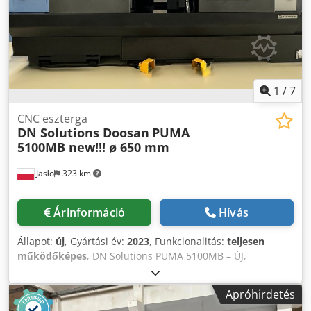
1
/
7
CNC eszterga
DN Solutions Doosan
PUMA
5100MB new!!! ø 650 mm
Jasło
323 km
Árinformáció
Hívás
Állapot:
új
, Gyártási év:
2023
, Funkcionalitás:
teljesen
működőképes
, DN Solutions PUMA 5100MB – ÚJ,
HASZNÁLTAN MÉG NEM VOLT! Gyártási év: 2023 Fanuc Oi-
TF 15” vezérlő C tengely – hajtott szerszámok Szerszártartó,
Apróhirdetés
átmérő: 21 hüvelyk (535 mm) Orszó furat: 166 mm BMT75-