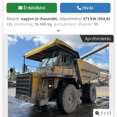
Érdeklődni
Hívás
Állapot:
nagyon jó (használt)
, teljesítmény:
371 kW (504,42
LE)
, össztömeg:
35 000 kg
, gumiabroncs állapota:
35
százalék
, Gyártási év:
2006
, üzemórák:
27 056 h
, KOMATSU
HD405-7 Gyártási év: 2006 Üzemóra: 27 056 óra Zárt fülke
Apróhirdetés
Rádió Klímaberendezés Tolatókamera Billenőplató-fűtés
Billenőplató állapota: 30-40%-ban megmaradt Központi
zsírzórendszer Abroncs méret: 18.00R33, kb. 30-40%-os
állapotban Motor teljesítmény: 371 kW Chsdpfx Ahjyx Hg
Isyja CE / EPA Üzemi tömeg: 35 t.
1
/
17