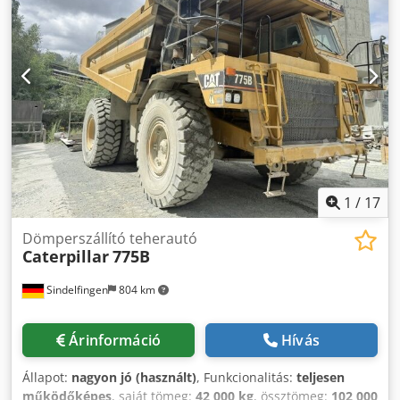
Megengedett össztömeg: 105 000 kg * Tartálykapacitás: 42
m³ * Gumiabroncsok: 24.00 R35 * Kiváló állapotban
1
/
17
Dömperszállító teherautó
Caterpillar
775B
Sindelfingen
804 km
Árinformáció
Hívás
Állapot:
nagyon jó (használt)
, Funkcionalitás:
teljesen
működőképes
, saját tömeg:
42 000 kg
, össztömeg:
102 000