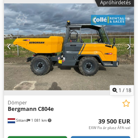
Apróhirdetés
3TNV76 dízel Maximális sebesség: 20 km/h Üres tömeg: 2
142 kg Működés CE-jelölés: igen Állapot Általános állapot:
nagyon jó Műszaki állapot: nagyon jó Cjdpfxsxdazaj Ahysha
Esztétikai állapot: nagyon jó További információk Kiegészítő
hidraulika teljesítménye: 66 l/perc Max. teherbírás: 3 000
kg Kibocsátási szint: Stage V / Tier V Szállítási feltételek:
EXW Szállítási méretek (H x Sz x M): 3 710 × 1 730 × 2 778
mm Gyártási ország: DE További információk További
információkért kérjük, vegye fel a kapcsolatot a Sales
Department Collé Sittard csapatával. = További opciók és
tartozékok = - Körbefutó jelzőfény
1
/
18
Dömper
Bergmann
C804e
39 500 EUR
Sittard
1 081 km
EXW Fix ár plusz ÁFA-val