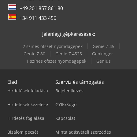
+49 201 857 861 80
+34 911 433 456
Jelenlegi gépkeresések:
2 színes ofszet nyomdagépek
Genie Z 45
Genie Z 80
Genie Z 4525
Genkinger
1 színes ofszet nyomdagépek
Genius
Elad
Szerviz és támogatás
Hirdetések feladása
Bejelentkezés
Hirdetések kezelése
GYIK/Súgó
Hirdetés foglalása
Kapcsolat
Bizalom pecsét
Minta adásvételi szerződés