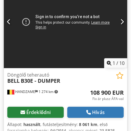
méret: 23,5R25 Hajtás: Kerekes Saját tömeg: 22 kg Chodpfx
Ahswd Suzeyoa Billenő: Hátul = További opciók és
tartozékok = - Billenő hidraulika - TLT (teljesítmény leadó
tengely)
1
/
10
Döngölő teherautó
BELL
B30E - DUMPER
108 900 EUR
HANDZAME
1 274 km
Fix ár plusz ÁFA-val
Érdeklődni
Hívás
Állapot:
használt
, futásteljesítmény:
8 061 km
, első
forgalomba helyezés:
04/2014
, abroncs méret:
23,5R25
,