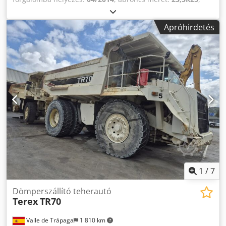
tengelyelrendezés:
6x6
, tengelytáv:
4 150 mm
, szín:
sárga
,
Gyártási év:
2014
, üzemórák:
8 000 h
, Felszereltség:
Apróhirdetés
légkondicionálás
, Gumiabroncs méret: 23,5R25 Hajtás:
kerekes Önsúly: 19 500 kg Codpfx Aswd Svlshysha
Motormárka: Mercedes-Benz
1
/
7
Dömperszállító teherautó
Terex
TR70
Valle de Trápaga
1 810 km