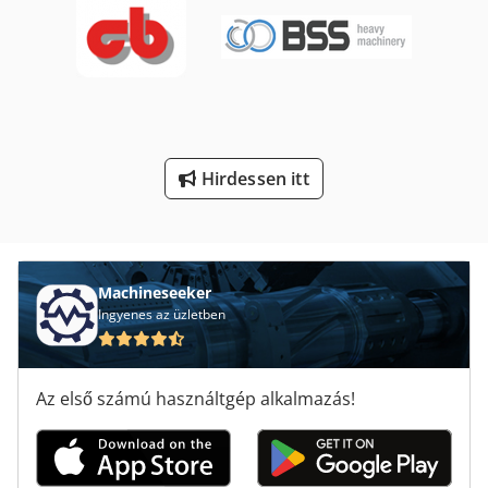
Platform Típusa Mb
Stand-Sajtó
Szál Mérőműszer
Teherautó-Skála
Hirdessen itt
Élzáró Gép
Machineseeker
Ingyenes az üzletben
Az első számú használtgép alkalmazás!