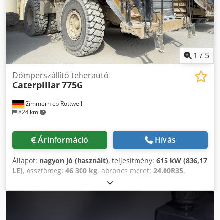
1
/
5
Dömperszállító teherautó
Caterpillar
775G
Zimmern ob Rottweil
824 km
Árinformáció
Hívás
Állapot:
nagyon jó (használt)
, teljesítmény:
615 kW (836,17
LE)
, össztömeg:
46 300 kg
, abroncs méret:
24.00R35
,
gumiabroncs állapota:
90 százalék
, Gyártási év:
2020
,
üzemórák:
7 819 h
, Felszereltség:
légkondicionálás
,
CATERPILLAR 775G Értékesítési és szállítási dátum: 2021
Gyártási év: 2020 Üzemóra: 7 819 ü. Zárt fülke Chsdpfxozdi