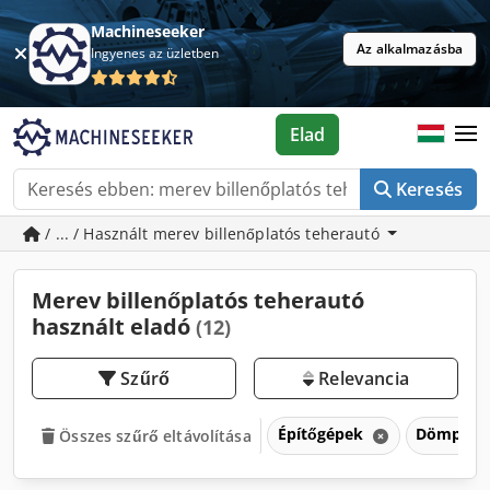
Machineseeker
Az alkalmazásba
Ingyenes az üzletben
Elad
Keresés
/ ... / Használt merev billenőplatós teherautó
Merev billenőplatós teherautó
használt eladó
(12)
Szűrő
Relevancia
Építőgépek
Dömper
Összes szűrő eltávolítása