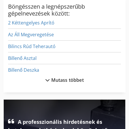
Böngésszen a legnépszerűbb
gépelnevezések között:
2 Kéttengelyes Aprító
Az Áll Megveregetése
Bilincs Rúd Teherautó
Billenő Asztal
Billenő Deszka
Mutass többet
Billenő Dobozban
Biztonsági Sáv Teherautók
Ex Sajtóközpont
Gear Mérési Gép
A professzionális hirdetésnek és
Hidraulikus Teherautó Lapát