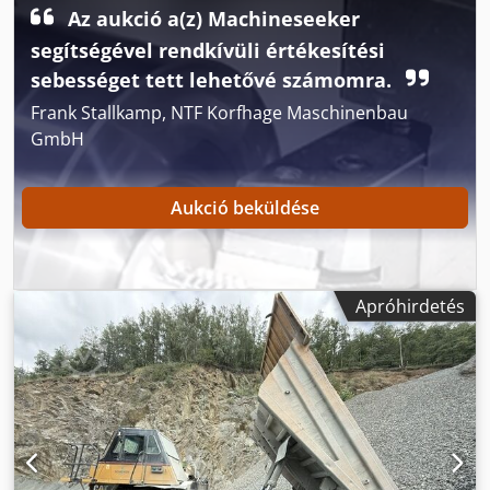
Txj Ahyja Rádió Klímaberendezés Tolatókamera
Az aukció a(z) Machineseeker
Billentőplató-fűtés Billentőplató magasítás Központi
segítségével rendkívüli értékesítési
zsírzórendszer Bridgestone abroncsméret 24.00R35: kb.
90% állapotú C27 motor 615 kW teljesítménnyel CE Üzemi
sebességet tett lehetővé számomra.
tömeg: 46,3 t
Frank Stallkamp, NTF Korfhage Maschinenbau
GmbH
Aukció beküldése
Apróhirdetés