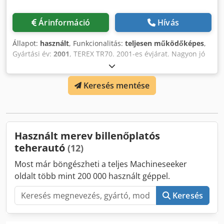
Árinformáció
Hívás
Állapot:
használt
, Funkcionalitás:
teljesen működőképes
,
Gyártási év:
2001
, TEREX TR70. 2001-es évjárat. Nagyon jó
állapotban. 24.00x35-ös gumik 70%, 80% és 90%-os
állapotban. Codpfx Ahjyymtksyoha
Keresés mentése
Használt merev billenőplatós
teherautó
(12)
Most már böngészheti a teljes Machineseeker
oldalt több mint 200 000 használt géppel.
Keresés