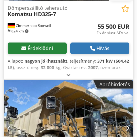
Dömperszállító teherautó
Komatsu
HD325-7
55 500 EUR
Zimmern ob Rottweil
824 km
Fix ár plusz ÁFA-val
Érdeklődni
Hívás
Állapot:
nagyon jó (használt)
, teljesítmény:
371 kW (504,42
LE)
, össztömeg:
32 000 kg
, Gyártási év:
2007
, üzemórák:
26 259 h
, KOMATSU HD325-7 Gyártási év: 2007 Üzemóra:
26 259 óra Zárt fülke Rádió Klímaberendezés Tolatókamera
Apróhirdetés
Billencsfűtés Chsdeyybt Sspfx Ahyea Billenccs állapota: 60-
70% megmaradt Központi zsírzórendszer Gumiabroncs
méret: 18.00R33: kb. 80% megmaradt Motor teljesítménye:
371 kW CE / EPA Üzemi tömeg: 32 tonna.