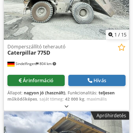
1
/
15
Dömperszállító teherautó
Caterpillar
775D
Sindelfingen
804 km
Árinformáció
Hívás
Állapot:
nagyon jó (használt)
, Funkcionalitás:
teljesen
működőképes
, saját tömeg:
42 000 kg
, maximális
teherbírás:
62 700 kg
, össztömeg:
105 000 kg
, Gyártási év:
2011
, üzemórák:
20 000 h
, * Gyártási év: 2011 (felújított,
Apróhirdetés
tanúsítvánnyal rendelkezik) * 20 000 üzemóra * Motor: Cat
V3412E (815 LE / 600 kW) Chjdoznbctjpfx Ahyea *
Rakodóképesség: 62,7 t * Saját tömeg: 42 000 kg *