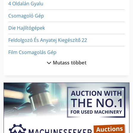
4 Oldalán Gyalu
Csomagoló Gép
Die Hajlítógépek
Feldolgozó És Anyatej Kiegészítő 22
Film Csomagolás Gép
Mutass többet
Fngj 20
Fémlemez-Feldolgozó Gép
Ga 11 Ff
Hajtogató Gép
Hajtogató Gép Tartozékok
Helyezze Be A Gép