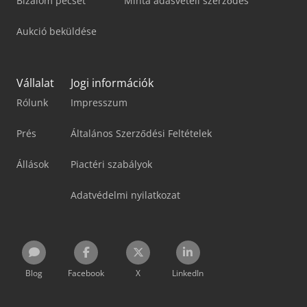
Bizalom pecsét
Minta adásvételi szerződés
Aukció beküldése
Vállalat
Jogi információk
Rólunk
Impresszum
Prés
Általános Szerződési Feltételek
Állások
Piactéri szabályok
Adatvédelmi nyilatkozat
Blog
Facebook
X
LinkedIn