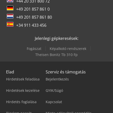
+44 20 331 800 72
+49 201 857 861 0
+49 201 857 861 80
+34 911 433 456
Jelenlegi gépkeresések:
Fogászat
Képalkotó rendszerek
Theisen Bonitz Tb 310 Fp
Elad
Szerviz és támogatás
Hirdetések feladása
Bejelentkezés
Hirdetések kezelése
GYIK/Súgó
Hirdetés foglalása
Kapcsolat