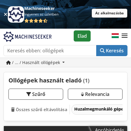
Machineseeker
Az alkalmazásba
Ingyenes az üzletben
Elad
Keresés
/ ... / Használt ollógépek
Ollógépek használt eladó
(1)
Szűrő
Relevancia
Huzalmegmunkáló gépek
Összes szűrő eltávolítása
Apróhirdetés