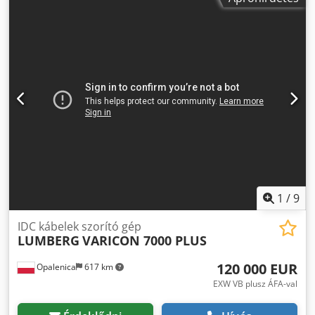
1
/
9
IDC kábelek szorító gép
LUMBERG
VARICON 7000 PLUS
120 000 EUR
Opalenica
617 km
EXW VB plusz ÁFA-val