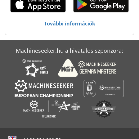
Ös Eszköz
Összecsukható Dia
További információk
Összehordó Gép
Machineseeker.hu a hivatalos szponzora: