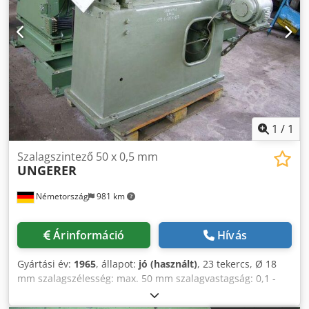
1
/
1
Szalagszintező 50 x 0,5 mm
UNGERER
Németország
981 km
Árinformáció
Hívás
Gyártási év:
1965
, állapot:
jó (használt)
, 23 tekercs, Ø 18
mm szalagszélesség: max. 50 mm szalagvastagság: 0,1 -
0,5 mm Cjdpfx Ajbif Ekspnjrf