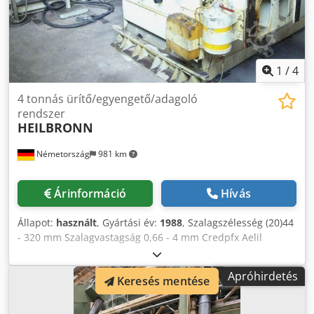
1
/
4
4 tonnás ürítő/egyengető/adagoló
rendszer
HEILBRONN
Németország
981 km
Árinformáció
Hívás
Állapot:
használt
, Gyártási év:
1988
, Szalagszélesség (20)44
- 320 mm Szalagvastagság 0,66 - 4 mm Credpfx Aelil
Ewopnef Szalag keresztmetszete max. 930 mm²
Referenciaanyag (szakítószilárdság) St42-2 (500 N/mm²)
Apróhirdetés
Keresés mentése
folyáshatár max. 280 N/mm² Tekercs súlya max. 4 t Tekercs
átmérője max. 1 500 mm