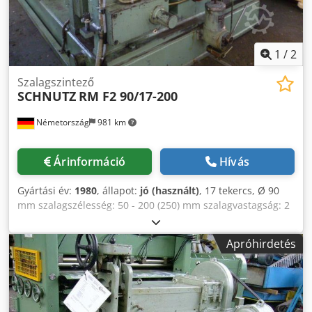
1
/
2
Szalagszintező
SCHNUTZ
RM F2 90/17-200
Németország
981 km
Árinformáció
Hívás
Gyártási év:
1980
, állapot:
jó (használt)
, 17 tekercs, Ø 90
mm szalagszélesség: 50 - 200 (250) mm szalagvastagság: 2
- 10 mm Credpfjdnzvdsx Apnjf
Apróhirdetés