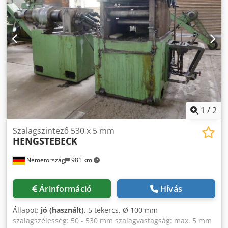
1
/
2
Szalagszintező 530 x 5 mm
HENGSTEBECK
Németország
981 km
Árinformáció
Hívás
Állapot:
jó (használt)
, 5 tekercs, Ø 100 mm
szalagszélesség: 50 - 530 mm szalagvastagság: max. 5 mm