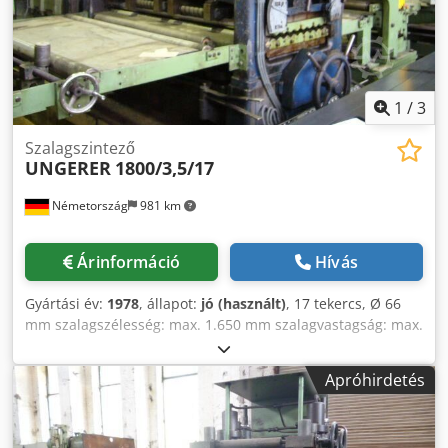
1
/
3
Szalagszintező
UNGERER
1800/3,5/17
Németország
981 km
Árinformáció
Hívás
Gyártási év:
1978
, állapot:
jó (használt)
, 17 tekercs, Ø 66
mm szalagszélesség: max. 1.650 mm szalagvastagság: max.
3,5 mm Codpfobifp Usx Apnerf
Apróhirdetés