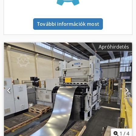
önszabályozó meghajtáshoz, Ultrahangos érzékelő és
övhurokban lévő érzékelő RZ egyengető görgő beállítása,
manuálisan, egyenként állítható, mérőórákon leolvasható
További információk most
RO ürítőgörgős kosár, 3 mm anyagvastagsághoz rögzített
rádiusszal PZ húzógörgős adagolás pneumatikusan, a
kezelőpanelről működtetve Crjdpfx Ajwhfxzepnef BSF-ze
zsanér oldalsó vezetősín, manuálisan állítható centrálisan
Apróhirdetés
és excentrikusan 25 mm SS-2 csatlakozó a nyomdagéphez:
1
/
4