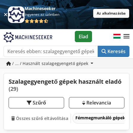
Machineseeker
Az alkalmazásba
Ingyenes az üzletben
Elad
Keresés
/ ... / Használt szalagegyengető gépek
Szalagegyengető gépek használt eladó
(29)
Szűrő
Relevancia
Fémmegmunkáló gépek és 
Összes szűrő eltávolítása