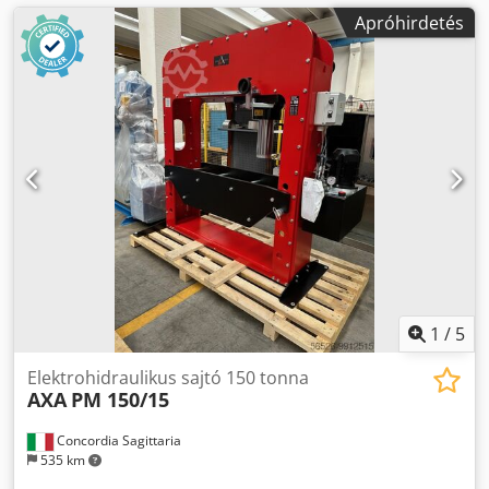
Apróhirdetés
1
/
5
Elektrohidraulikus sajtó 150 tonna
AXA
PM 150/15
Concordia Sagittaria
535 km