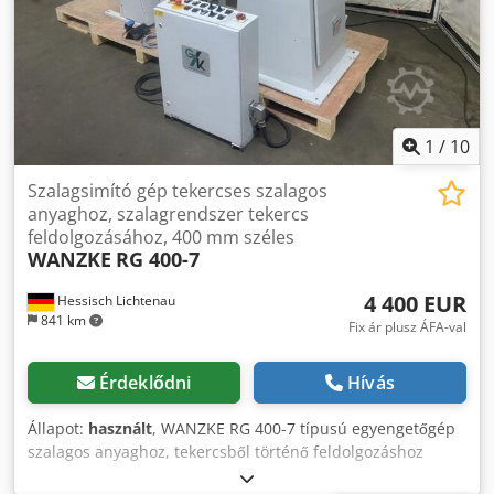
1
/
10
Szalagsimító gép tekercses szalagos
anyaghoz, szalagrendszer tekercs
feldolgozásához, 400 mm széles
WANZKE
RG 400-7
4 400 EUR
Hessisch Lichtenau
841 km
Fix ár plusz ÁFA-val
Érdeklődni
Hívás
Állapot:
használt
, WANZKE RG 400-7 típusú egyengetőgép
szalagos anyaghoz, tekercsből történő feldolgozáshoz
Szalagrendszer tekercsfeldolgozáshoz EF. sz.: 1349-6