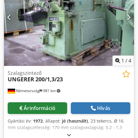
1
/
4
Szalagszintező
UNGERER
200/1,3/23
Németország
981 km
Árinformáció
Hívás
Gyártási év:
1972
, állapot:
jó (használt)
, 23 tekercs, Ø 16
mm szalagszélesség: 170 mm szalagvastagság: 0,2 - 1,3
mm Cedsbif Dyepfx Apnjrf