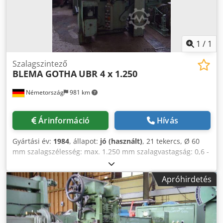
1
/
1
Szalagszintező
BLEMA GOTHA
UBR 4 x 1.250
Németország
981 km
Árinformáció
Hívás
Gyártási év:
1984
, állapot:
jó (használt)
, 21 tekercs, Ø 60
mm szalagszélesség: max. 1.250 mm szalagvastagság: 0,6 -
4 mm Crsdporrl Uefx Apnjf
Apróhirdetés