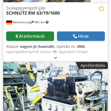
Szalagegyengető gép
SCHNUTZ
RM 63/19/1600
Németország
981 km
Árinformáció
Hívás
Állapot:
nagyon jó (használt)
, Gyártási év:
2006
,
egyengetőhengerek száma:
19
, egyengető henger
átmérője:
55 mm
, munkaszélesség:
1 600 mm
,
Szalagszélesség: max. 1.600 mm Szalagvastagság: 0,4 - 3
Apróhirdetés
mm Kivitel: 6 hi/kazetta Csdpey Nxv Nofx Apnorf
Egyenesítő görgők száma: 19 Egyenesítő görgők átmérője:
55 mm Közbenső görgők átmérője: 30 mm