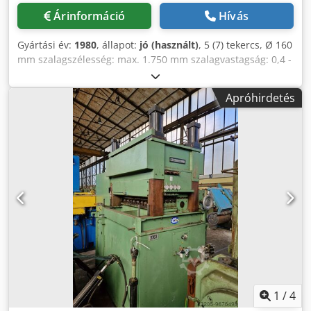
Árinformáció
Hívás
Gyártási év:
1980
, állapot:
jó (használt)
, 5 (7) tekercs, Ø 160
mm szalagszélesség: max. 1.750 mm szalagvastagság: 0,4 -
3 mm Crsdednztwopfx Apnjf
Apróhirdetés
1
/
4