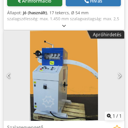
Árinformáció
Hívás
Állapot:
jó (használt)
, 17 tekercs, Ø 54 mm
szalagszélesség: max. 1.450 mm szalagvastagság: max. 2,5
mm Cedpebifryefx Apnerf
Apróhirdetés
1
/
1
Szalagegyengető