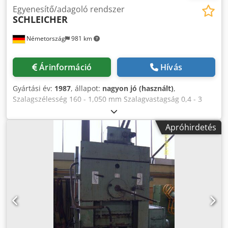
Egyenesítő/adagoló rendszer
SCHLEICHER
Németország
981 km
Árinformáció
Hívás
Gyártási év:
1987
, állapot:
nagyon jó (használt)
,
Szalagszélesség 160 - 1,050 mm Szalagvastagság 0,4 - 3
mm Csdpfjlil Aujx Apnjrf Szalag keresztmetszete 2 500
mm² Referenciaanyag (szakítószilárdság) 420 N/mm²
Apróhirdetés