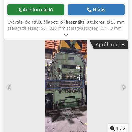
Árinformáció
Hívás
Gyártási év:
1990
, állapot:
jó (használt)
, 8 tekercs, Ø 53 mm
szalagszélesség: 50 - 320 mm szalagvastagság: 0,4 - 3 mm
Credpfx Apogq D Arjnsf
Apróhirdetés
1
/
2