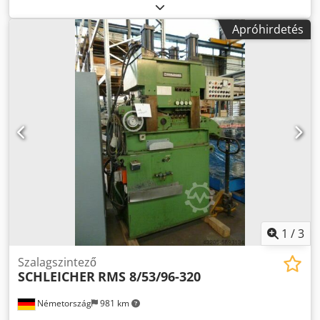
Cjdpfx Apegq D Acjnjrf
Apróhirdetés
1
/
3
Szalagszintező
SCHLEICHER
RMS 8/53/96-320
Németország
981 km