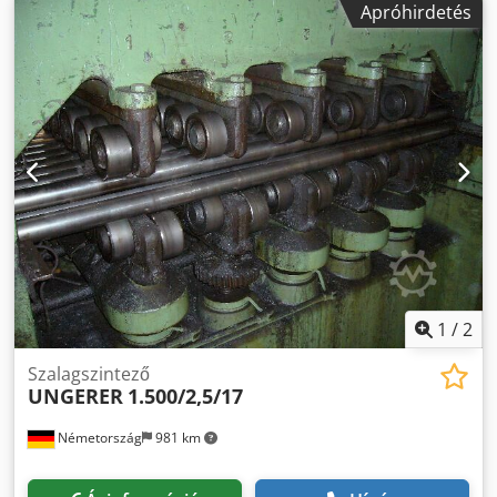
Apróhirdetés
1
/
2
Szalagszintező
UNGERER
1.500/2,5/17
Németország
981 km