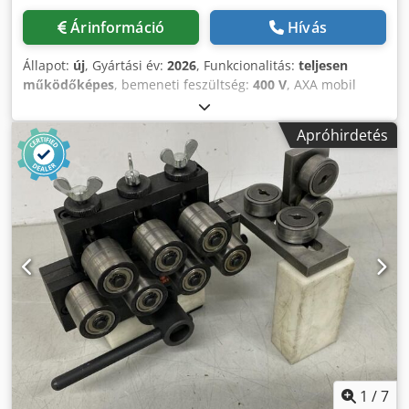
Árinformáció
Hívás
Állapot:
új
, Gyártási év:
2026
, Funkcionalitás:
teljesen
működőképes
, bemeneti feszültség:
400 V
, AXA mobil
hengeres elektrohidraulikus prés. Nyomóerő: 150 tonna.
Automatikus kétsebességes működés, gyors üzemmóddal.
Apróhirdetés
Speciális villamos vezérlőszekrény gyors/lassú váltóval
egykezes irányításhoz. Mozgatható henger, keresztirányú
úthossz: 816 mm. Belső távolság (oszloptól oszlopig): 1500
mm. Dugattyú lökethossz: 300 mm. 1 db AXA PM150/15
típusú mobil dugattyús elektrohidraulikus prés – ÚJ, "CE"
minősítéssel. – Automatikus kétsebességes működés gyors
üzemmóddal. – Tartozék speciális villamos vezérlőszekrény
gyors/lassú átkapcsolóval, egykezes vezérléshez. – Műszaki
adatlap mellékelve. Műszaki adatok: - Nyomóerő: 150 tonna
- Henger lökethossz: 300 mm - Belső szélesség: 1504 mm -
Közelítési sebesség (gyors): 1450 mm/perc -
Munkasebesség (lassú): 105 mm/perc - Dugattyúrúd
lökethossz: 300 mm - Dugattyúrúd átmérő: 110 mm - Orsó
átmérő: M30 mm - Tartály űrtartalma: 50 liter - Max.
1
/
7