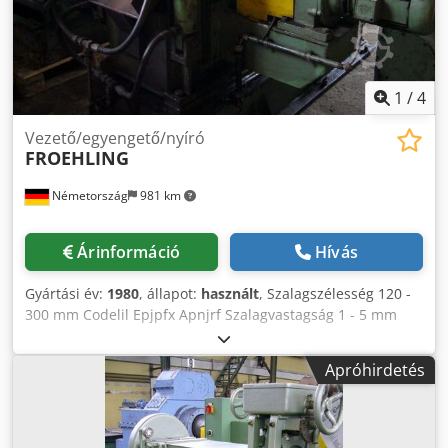
1
/
4
Vezető/egyengető/nyíró
FROEHLING
Németország
981 km
Árinformáció
Hívás
Gyártási év:
1980
, állapot:
használt
, Szalagszélesség 120 -
300 mm Codelil Epjpfx Apnjrf Szalagvastagság 1 - 5 mm
Referenciaanyag (szakítószilárdság) 800 N/mm²
Apróhirdetés