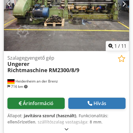
150 mm Tömeg: 5 kg Jó állapotban
1
/
11
Szalagegyengető gép
Ungerer
Richtmaschine
RM2300/8/9
Heidenheim an der Brenz
716 km
Árinformáció
Hívás
Állapot:
javításra szorul (használt)
, Funkcionalitás:
ellenőrizetlen
, szállítószalag vastagsága:
8 mm
,
egyengetőhengerek száma:
9
, szállítószalag szélessége: