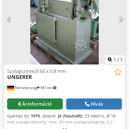
1
/
1
Szalagszintező 60 x 0,8 mm
UNGERER
Németország
981 km
Árinformáció
Hívás
Gyártási év:
1975
, állapot:
jó (használt)
, 23 tekercs, Ø 18
mm szalagszélesség: max. 60 mm szalagvastagság: 0,2 -
0,8 mm Csdpjbif Egefx Apnjrf