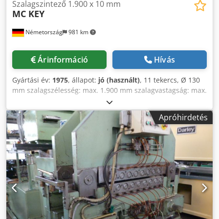
Szalagszintező 1.900 x 10 mm
MC KEY
Németország
981 km
Árinformáció
Hívás
Gyártási év:
1975
, állapot:
jó (használt)
, 11 tekercs, Ø 130
mm szalagszélesség: max. 1.900 mm szalagvastagság: max.
10 mm Credodnztkepfx Apnjf
Apróhirdetés