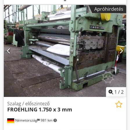
Apróhirdetés
1
/
2
Szalag / előszintező
FROEHLING
1.750 x 3 mm
Németország
981 km