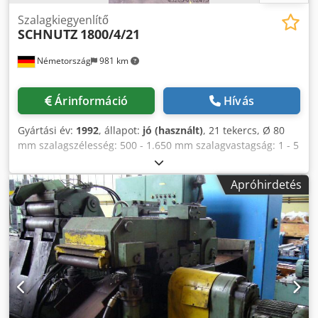
Szalagkiegyenlítő
SCHNUTZ
1800/4/21
Németország
981 km
Árinformáció
Hívás
Gyártási év:
1992
, állapot:
jó (használt)
, 21 tekercs, Ø 80
mm szalagszélesség: 500 - 1.650 mm szalagvastagság: 1 - 5
mm Cedpfx Asg Iirnopnjrf
Apróhirdetés